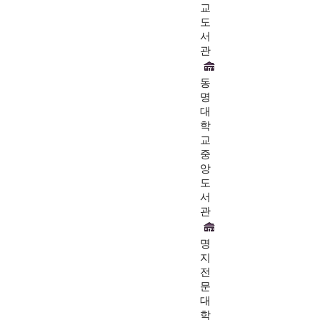
교
도
서
관
동
명
대
학
교
중
앙
도
서
관
명
지
전
문
대
학