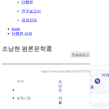
단행본
연구보고서
공개강의
home
단행본 상세
조남현 평론문학選
한글로보기
https://www.riss.kr/link?id=M1767116
이 자
저자
조
남
료
현
발행사항
서
울
: