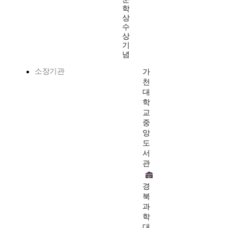
학
상
수
상
기
념
소장기관
가
천
대
학
교
중
앙
도
서
관
경
북
과
학
대