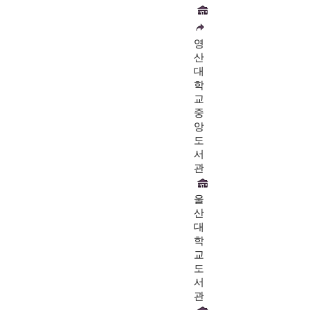
영
산
대
학
교
중
앙
도
서
관
울
산
대
학
교
도
서
관