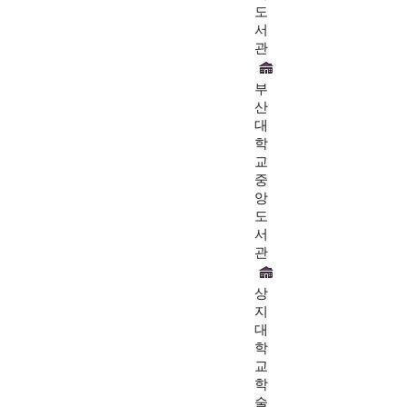
도
서
관
부
산
대
학
교
중
앙
도
서
관
상
지
대
학
교
학
술