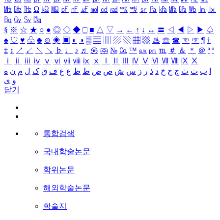
㎒
㎓
㎔
Ω
㏀
㏁
㎊
㎋
㎌
㏖
㏅
㎭
㎮
㎯
㏛
㎩
㎪
㎫
㎬
㏝
㏐
㏓
㏃
㏉
㏜
㏆
§
※
☆
★
○
●
◎
◇
◆
□
■
△
▽
→
←
↑
↓
↔
〓
◁
◀
▷
▶
♤
♠
♡
♥
♧
♣
⊙
◈
▣
◐
◑
▒
▤
▥
▨
▧
▦
▩
♨
☏
☎
☜
☞
¶
†
‡
↕
↗
↙
↖
↘
♭
♩
♪
♬
㉿
㈜
№
㏇
™
㏂
㏘
℡
＃
＆
＊
＠
ª
º
ⅰ
ⅱ
ⅲ
ⅳ
ⅴ
ⅵ
ⅶ
ⅷ
ⅸ
ⅹ
Ⅰ
Ⅱ
Ⅲ
Ⅳ
Ⅴ
Ⅵ
Ⅶ
Ⅷ
Ⅸ
Ⅹ
ا
ب
ت
ث
ج
ح
خ
د
ذ
ر
ز
س
ش
ص
ض
ط
ظ
ع
غ
ف
ق
ک
ل
م
ن
ه
و
ی
닫기
통합검색
국내학술논문
학위논문
해외학술논문
학술지