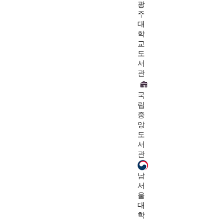
광
주
대
학
교
도
서
관
국
립
중
앙
도
서
관
남
서
울
대
학