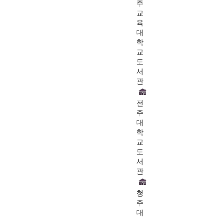
주
교
육
대
학
교
도
서
관
전
주
대
학
교
도
서
관
청
주
대