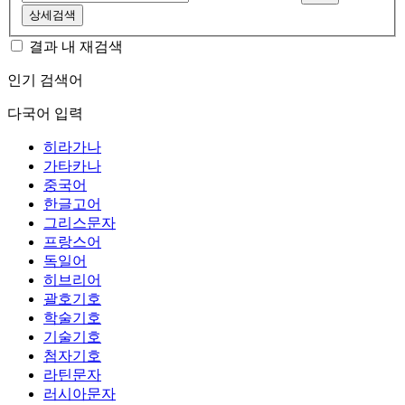
상세검색
결과 내 재검색
인기 검색어
다국어 입력
히라가나
가타카나
중국어
한글고어
그리스문자
프랑스어
독일어
히브리어
괄호기호
학술기호
기술기호
첨자기호
라틴문자
러시아문자