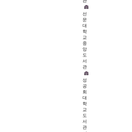
관
선
문
대
학
교
중
앙
도
서
관
성
공
회
대
학
교
도
서
관