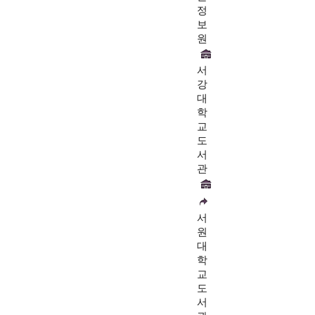
정
보
원
서
강
대
학
교
도
서
관
서
원
대
학
교
도
서