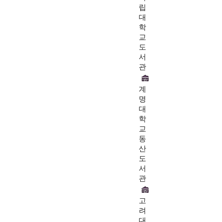
립
대
학
교
도
서
관
계
명
대
학
교
동
산
도
서
관
고
려
대