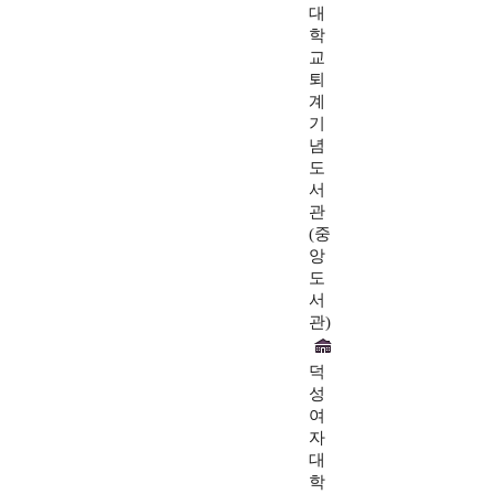
대
학
교
퇴
계
기
념
도
서
관
(중
앙
도
서
관)
덕
성
여
자
대
학