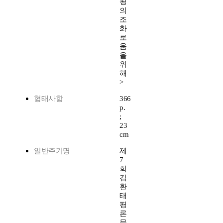
평
의
조
화
로
움
을
위
해
>
형태사항
366
p.
;
23
cm
일반주기명
제
7
회
김
환
태
평
론
문