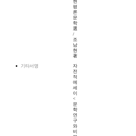
현
평
론
문
학
選
/
조
남
현
著
기타서명
자
전
적
에
세
이
<
문
학
연
구
와
비