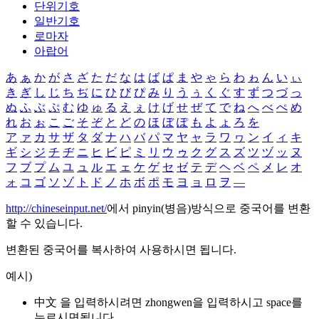
단위기호
일반기호
로마자
아랍어
あ
ぁ
か
が
さ
ざ
た
だ
な
は
ば
ぱ
ま
や
ゃ
ら
わ
ゎ
ん
い
ぃ
き
ぎ
し
じ
ち
ぢ
に
ひ
び
ぴ
み
り
う
ぅ
く
ぐ
す
ず
つ
づ
っ
ぬ
ふ
ぶ
ぷ
む
ゆ
ゅ
る
え
ぇ
け
げ
せ
ぜ
て
で
ね
へ
べ
ぺ
め
れ
お
ぉ
こ
ご
そ
ぞ
と
ど
の
ほ
ぼ
ぽ
も
よ
ょ
ろ
を
ア
ァ
カ
サ
ザ
タ
ダ
ナ
ハ
バ
パ
マ
ヤ
ャ
ラ
ワ
ヮ
ン
イ
ィ
キ
ギ
シ
ジ
チ
ヂ
ニ
ヒ
ビ
ピ
ミ
リ
ウ
ゥ
ク
グ
ス
ズ
ツ
ヅ
ッ
ヌ
フ
ブ
プ
ム
ユ
ュ
ル
エ
ェ
ケ
ゲ
セ
ゼ
テ
デ
ヘ
ベ
ペ
メ
レ
オ
ォ
コ
ゴ
ソ
ゾ
ト
ド
ノ
ホ
ボ
ポ
モ
ヨ
ョ
ロ
ヲ
―
http://chineseinput.net/
에서 pinyin(병음)방식으로 중국어를 변환
할 수 있습니다.
변환된 중국어를 복사하여 사용하시면 됩니다.
예시)
中文 을 입력하시려면
zhongwen
을 입력하시고 space를
누르시면됩니다.