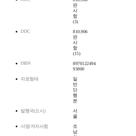
판
사
항
(3)
DDC
810.906
판
사
항
(15)
ISBN
8970122494
93800
자료형태
일
반
단
행
본
발행국(도시)
서
울
서명/저자사항
조
남