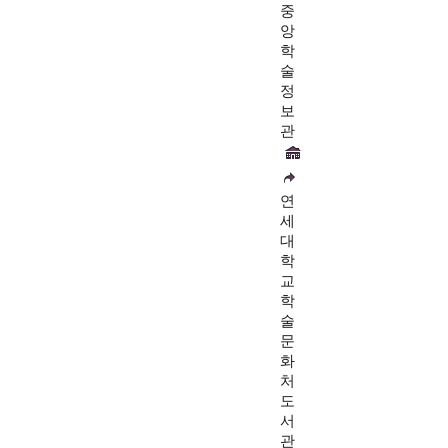
중
앙
학
술
정
보
관
연
세
대
학
교
학
술
문
화
처
도
서
관