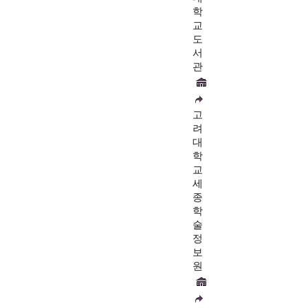
학
교
도
서
관
고
려
대
학
교
세
종
학
술
정
보
원