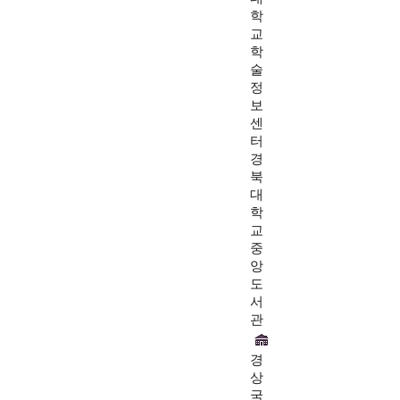
학
교
학
술
정
보
센
터
경
북
대
학
교
중
앙
도
서
관
경
상
국