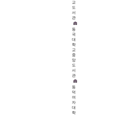
교
도
서
관
동
국
대
학
교
중
앙
도
서
관
동
덕
여
자
대
학