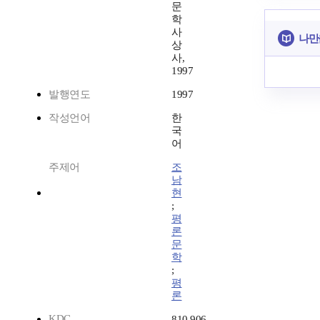
문
학
사
나만
상
사,
1997
발행연도
1997
작성언어
한
국
어
주제어
조
남
현
;
평
론
문
학
;
평
론
KDC
810.906