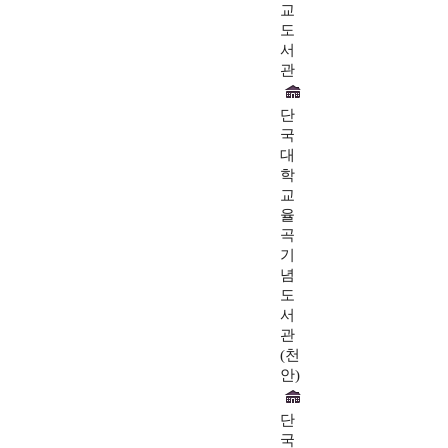
교
도
서
관
단
국
대
학
교
율
곡
기
념
도
서
관
(천
안)
단
국