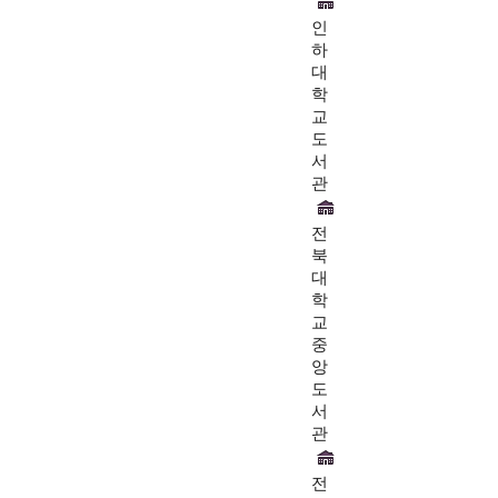
인
하
대
학
교
도
서
관
전
북
대
학
교
중
앙
도
서
관
전