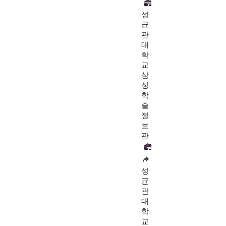
성
균
관
대
학
교
삼
성
학
술
정
보
관
성
균
관
대
학
교