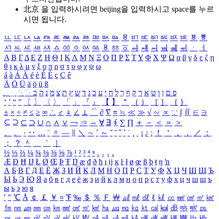
北京 을 입력하시려면
beijing
을 입력하시고 space를 누르
시면 됩니다.
ㅥ
ㅦ
ㅧ
ㅨ
ㅩ
ㅪ
ㅫ
ㅬ
ㅭ
ㅮ
ㅯ
ㅰ
ㅱ
ㅲ
ㅳ
ㅴ
ㅵ
ㅶ
ㅷ
ㅸ
ㅹ
ㅺ
ㅻ
ㅼ
ㅽ
ㅾ
ㅿ
ㆀ
ㆁ
ㆂ
ㆃ
ㆄ
ㆅ
ㆆ
ㆇ
ㆈ
ㆉ
ㆊ
ㆋ
ㆌ
ㆍ
ㆎ
Α
Β
Γ
Δ
Ε
Ζ
Η
Θ
Ι
Κ
Λ
Μ
Ν
Ξ
Ο
Π
Ρ
Σ
Τ
Υ
Φ
Χ
Ψ
Ω
α
β
γ
δ
ε
ζ
η
θ
ι
κ
λ
μ
ν
ξ
ο
π
ρ
σ
τ
υ
φ
χ
ψ
ω
á
à
Á
À
é
è
É
È
ç
Ç
ê
Ä
Ö
Ü
ä
ö
ü
ß
ְ
ֳ
ֲ
ֱ
ָ
ַ
ֵ
ֶ
ִ
ֹ
ּ
ֻ
ׂ
ׁ
ּ
ב
ה
נ
מ
צ
ת
ץ
ש
ד
ג
כ
ע
י
ח
ל
ך
ף
ק
ר
א
ט
ו
ן
ם
פ
‘
’
“
”
〔
〕
〈
〉
「
」
『
』
【
】
＂
（
）
［
］
｛
｝
±
×
÷
≠
≤
≥
∞
∴
♂
♀
∠
⊥
⌒
∂
∇
≡
≒
≪
≫
√
∽
∝
∵
∫
∬
∈
∋
⊆
⊇
⊂
⊃
∪
∩
∧
∨
￢
⇒
⇔
∀
∃
∮
∑
∏
＋
－
＜
＝
＞
、
。
·
‥
…
¨
〃
―
∥
＼
∼
´
～
ˇ
˘
˝
˚
˙
¸
˛
¡
¿
ː
！
＇
，
．
／
：
；
？
＾
＿
｀
｜
½
⅓
⅔
¼
¾
⅛
⅜
⅝
⅞
¹
²
³
⁴
ⁿ
₁
₂
₃
₄
Æ
Ð
Ħ
Ĳ
Ł
Ø
Œ
Þ
Ŧ
Ŋ
æ
đ
ð
ħ
ı
ĳ
ĸ
ŀ
ł
ø
œ
ß
þ
ŧ
ŋ
ŉ
А
Б
В
Г
Д
Е
Ё
Ж
З
И
Й
К
Л
М
Н
О
П
Р
С
Т
У
Ф
Х
Ц
Ч
Ш
Щ
Ъ
Ы
Ь
Э
Ю
Я
а
б
в
г
д
е
ё
ж
з
и
й
к
л
м
н
о
п
р
с
т
у
ф
х
ц
ч
ш
щ
ъ
ы
ь
э
ю
я
′
″
℃
Å
￠
￡
￥
¤
℉
‰
＄
％
Ｆ
￦
㎕
㎖
㎗
ℓ
㎘
㏄
㎣
㎤
㎥
㎦
㎙
㎚
㎛
㎜
㎝
㎞
㎟
㎠
㎡
㎢
㏊
㎍
㎎
㎏
㏏
㎈
㎉
㏈
㎧
㎨
㎰
㎱
㎲
㎳
㎴
㎵
㎶
㎷
㎸
㎹
㎀
㎁
㎂
㎃
㎄
㎺
㎻
㎽
㎾
㎿
㎐
㎑