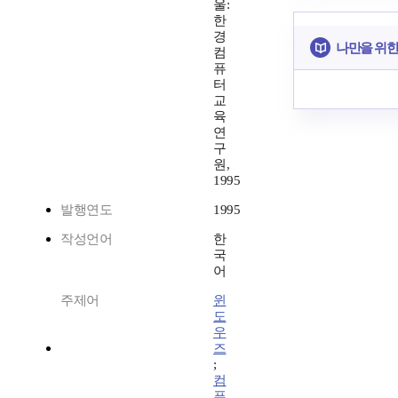
울:
한
경
나만을 위한
컴
퓨
터
교
육
연
구
원,
1995
발행연도
1995
작성언어
한
국
어
주제어
윈
도
우
즈
;
컴
퓨