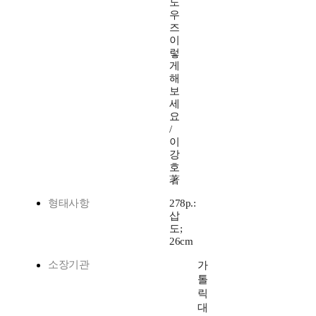
도
우
즈
이
렇
게
해
보
세
요
/
이
강
호
著
형태사항
278p.:
삽
도;
26cm
소장기관
가
톨
릭
대