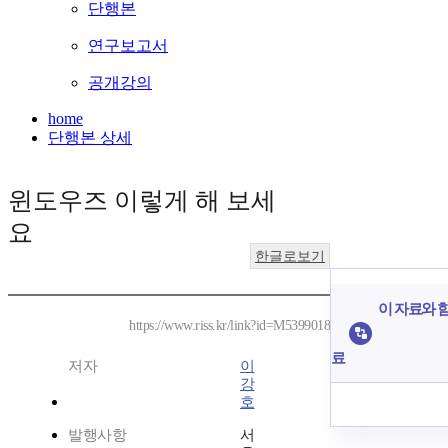
단행본
연구보고서
공개강의
home
단행본 상세
윈도우즈 이렇게 해 보세
요
한글로보기
이 자료와 함
https://www.riss.kr/link?id=M5399018
료
저자
이
강
호
발행사항
서