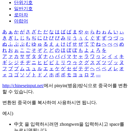
단위기호
일반기호
로마자
아랍어
あ
ぁ
か
が
さ
ざ
た
だ
な
は
ば
ぱ
ま
や
ゃ
ら
わ
ゎ
ん
い
ぃ
き
ぎ
し
じ
ち
ぢ
に
ひ
び
ぴ
み
り
う
ぅ
く
ぐ
す
ず
つ
づ
っ
ぬ
ふ
ぶ
ぷ
む
ゆ
ゅ
る
え
ぇ
け
げ
せ
ぜ
て
で
ね
へ
べ
ぺ
め
れ
お
ぉ
こ
ご
そ
ぞ
と
ど
の
ほ
ぼ
ぽ
も
よ
ょ
ろ
を
ア
ァ
カ
サ
ザ
タ
ダ
ナ
ハ
バ
パ
マ
ヤ
ャ
ラ
ワ
ヮ
ン
イ
ィ
キ
ギ
シ
ジ
チ
ヂ
ニ
ヒ
ビ
ピ
ミ
リ
ウ
ゥ
ク
グ
ス
ズ
ツ
ヅ
ッ
ヌ
フ
ブ
プ
ム
ユ
ュ
ル
エ
ェ
ケ
ゲ
セ
ゼ
テ
デ
ヘ
ベ
ペ
メ
レ
オ
ォ
コ
ゴ
ソ
ゾ
ト
ド
ノ
ホ
ボ
ポ
モ
ヨ
ョ
ロ
ヲ
―
http://chineseinput.net/
에서 pinyin(병음)방식으로 중국어를 변환
할 수 있습니다.
변환된 중국어를 복사하여 사용하시면 됩니다.
예시)
中文 을 입력하시려면
zhongwen
을 입력하시고 space를
누르시면됩니다.