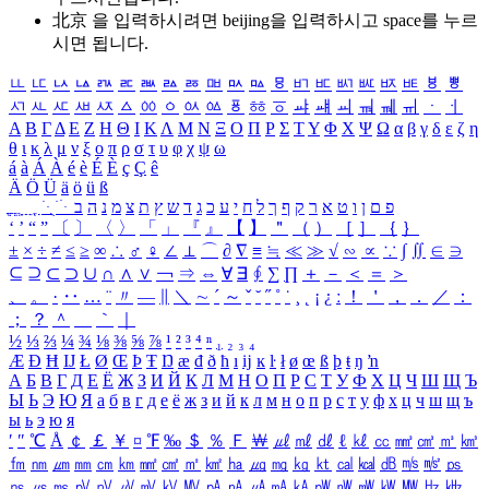
北京 을 입력하시려면
beijing
을 입력하시고 space를 누르
시면 됩니다.
ㅥ
ㅦ
ㅧ
ㅨ
ㅩ
ㅪ
ㅫ
ㅬ
ㅭ
ㅮ
ㅯ
ㅰ
ㅱ
ㅲ
ㅳ
ㅴ
ㅵ
ㅶ
ㅷ
ㅸ
ㅹ
ㅺ
ㅻ
ㅼ
ㅽ
ㅾ
ㅿ
ㆀ
ㆁ
ㆂ
ㆃ
ㆄ
ㆅ
ㆆ
ㆇ
ㆈ
ㆉ
ㆊ
ㆋ
ㆌ
ㆍ
ㆎ
Α
Β
Γ
Δ
Ε
Ζ
Η
Θ
Ι
Κ
Λ
Μ
Ν
Ξ
Ο
Π
Ρ
Σ
Τ
Υ
Φ
Χ
Ψ
Ω
α
β
γ
δ
ε
ζ
η
θ
ι
κ
λ
μ
ν
ξ
ο
π
ρ
σ
τ
υ
φ
χ
ψ
ω
á
à
Á
À
é
è
É
È
ç
Ç
ê
Ä
Ö
Ü
ä
ö
ü
ß
ְ
ֳ
ֲ
ֱ
ָ
ַ
ֵ
ֶ
ִ
ֹ
ּ
ֻ
ׂ
ׁ
ּ
ב
ה
נ
מ
צ
ת
ץ
ש
ד
ג
כ
ע
י
ח
ל
ך
ף
ק
ר
א
ט
ו
ן
ם
פ
‘
’
“
”
〔
〕
〈
〉
「
」
『
』
【
】
＂
（
）
［
］
｛
｝
±
×
÷
≠
≤
≥
∞
∴
♂
♀
∠
⊥
⌒
∂
∇
≡
≒
≪
≫
√
∽
∝
∵
∫
∬
∈
∋
⊆
⊇
⊂
⊃
∪
∩
∧
∨
￢
⇒
⇔
∀
∃
∮
∑
∏
＋
－
＜
＝
＞
、
。
·
‥
…
¨
〃
―
∥
＼
∼
´
～
ˇ
˘
˝
˚
˙
¸
˛
¡
¿
ː
！
＇
，
．
／
：
；
？
＾
＿
｀
｜
½
⅓
⅔
¼
¾
⅛
⅜
⅝
⅞
¹
²
³
⁴
ⁿ
₁
₂
₃
₄
Æ
Ð
Ħ
Ĳ
Ł
Ø
Œ
Þ
Ŧ
Ŋ
æ
đ
ð
ħ
ı
ĳ
ĸ
ŀ
ł
ø
œ
ß
þ
ŧ
ŋ
ŉ
А
Б
В
Г
Д
Е
Ё
Ж
З
И
Й
К
Л
М
Н
О
П
Р
С
Т
У
Ф
Х
Ц
Ч
Ш
Щ
Ъ
Ы
Ь
Э
Ю
Я
а
б
в
г
д
е
ё
ж
з
и
й
к
л
м
н
о
п
р
с
т
у
ф
х
ц
ч
ш
щ
ъ
ы
ь
э
ю
я
′
″
℃
Å
￠
￡
￥
¤
℉
‰
＄
％
Ｆ
￦
㎕
㎖
㎗
ℓ
㎘
㏄
㎣
㎤
㎥
㎦
㎙
㎚
㎛
㎜
㎝
㎞
㎟
㎠
㎡
㎢
㏊
㎍
㎎
㎏
㏏
㎈
㎉
㏈
㎧
㎨
㎰
㎱
㎲
㎳
㎴
㎵
㎶
㎷
㎸
㎹
㎀
㎁
㎂
㎃
㎄
㎺
㎻
㎽
㎾
㎿
㎐
㎑