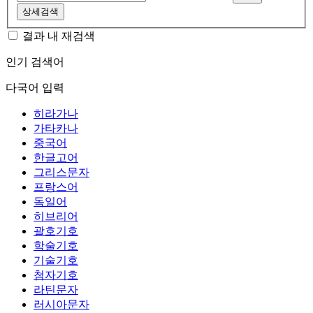
상세검색
결과 내 재검색
인기 검색어
다국어 입력
히라가나
가타카나
중국어
한글고어
그리스문자
프랑스어
독일어
히브리어
괄호기호
학술기호
기술기호
첨자기호
라틴문자
러시아문자