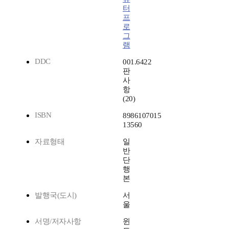
터
프
로
그
램
DDC
001.6422
판
사
항
(20)
ISBN
8986107015
13560
자료형태
일
반
단
행
본
발행국(도시)
서
울
서명/저자사항
윈