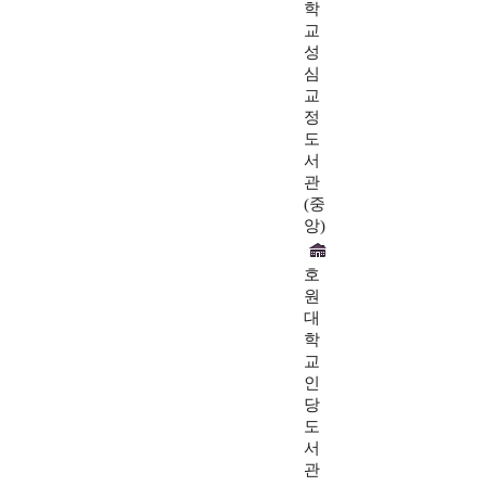
학
교
성
심
교
정
도
서
관
(중
앙)
호
원
대
학
교
인
당
도
서
관