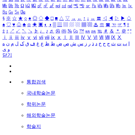
㎒
㎓
㎔
Ω
㏀
㏁
㎊
㎋
㎌
㏖
㏅
㎭
㎮
㎯
㏛
㎩
㎪
㎫
㎬
㏝
㏐
㏓
㏃
㏉
㏜
㏆
§
※
☆
★
○
●
◎
◇
◆
□
■
△
▽
→
←
↑
↓
↔
〓
◁
◀
▷
▶
♤
♠
♡
♥
♧
♣
⊙
◈
▣
◐
◑
▒
▤
▥
▨
▧
▦
▩
♨
☏
☎
☜
☞
¶
†
‡
↕
↗
↙
↖
↘
♭
♩
♪
♬
㉿
㈜
№
㏇
™
㏂
㏘
℡
＃
＆
＊
＠
ª
º
ⅰ
ⅱ
ⅲ
ⅳ
ⅴ
ⅵ
ⅶ
ⅷ
ⅸ
ⅹ
Ⅰ
Ⅱ
Ⅲ
Ⅳ
Ⅴ
Ⅵ
Ⅶ
Ⅷ
Ⅸ
Ⅹ
ا
ب
ت
ث
ج
ح
خ
د
ذ
ر
ز
س
ش
ص
ض
ط
ظ
ع
غ
ف
ق
ک
ل
م
ن
ه
و
ی
닫기
통합검색
국내학술논문
학위논문
해외학술논문
학술지