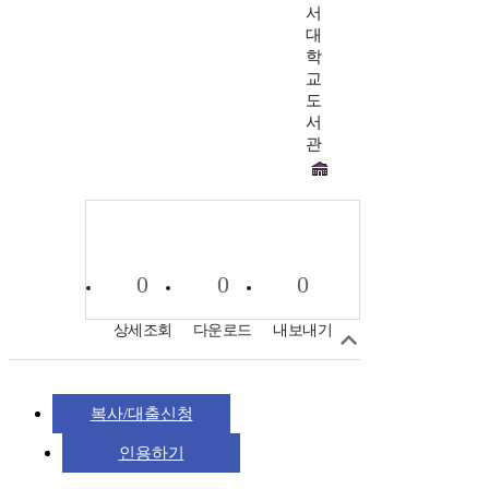
서
대
학
교
도
서
관
0
0
0
상세조회
다운로드
내보내기
복사/대출신청
인용하기