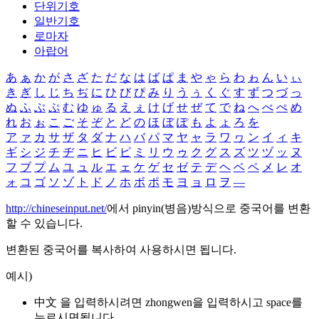
단위기호
일반기호
로마자
아랍어
あ
ぁ
か
が
さ
ざ
た
だ
な
は
ば
ぱ
ま
や
ゃ
ら
わ
ゎ
ん
い
ぃ
き
ぎ
し
じ
ち
ぢ
に
ひ
び
ぴ
み
り
う
ぅ
く
ぐ
す
ず
つ
づ
っ
ぬ
ふ
ぶ
ぷ
む
ゆ
ゅ
る
え
ぇ
け
げ
せ
ぜ
て
で
ね
へ
べ
ぺ
め
れ
お
ぉ
こ
ご
そ
ぞ
と
ど
の
ほ
ぼ
ぽ
も
よ
ょ
ろ
を
ア
ァ
カ
サ
ザ
タ
ダ
ナ
ハ
バ
パ
マ
ヤ
ャ
ラ
ワ
ヮ
ン
イ
ィ
キ
ギ
シ
ジ
チ
ヂ
ニ
ヒ
ビ
ピ
ミ
リ
ウ
ゥ
ク
グ
ス
ズ
ツ
ヅ
ッ
ヌ
フ
ブ
プ
ム
ユ
ュ
ル
エ
ェ
ケ
ゲ
セ
ゼ
テ
デ
ヘ
ベ
ペ
メ
レ
オ
ォ
コ
ゴ
ソ
ゾ
ト
ド
ノ
ホ
ボ
ポ
モ
ヨ
ョ
ロ
ヲ
―
http://chineseinput.net/
에서 pinyin(병음)방식으로 중국어를 변환
할 수 있습니다.
변환된 중국어를 복사하여 사용하시면 됩니다.
예시)
中文 을 입력하시려면
zhongwen
을 입력하시고 space를
누르시면됩니다.