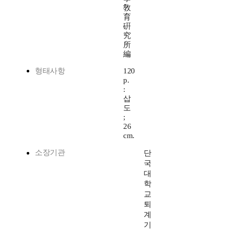
敎
育
硏
究
所
編
형태사항
120
p.
:
삽
도
;
26
cm.
소장기관
단
국
대
학
교
퇴
계
기