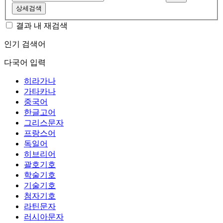
상세검색
결과 내 재검색
인기 검색어
다국어 입력
히라가나
가타카나
중국어
한글고어
그리스문자
프랑스어
독일어
히브리어
괄호기호
학술기호
기술기호
첨자기호
라틴문자
러시아문자