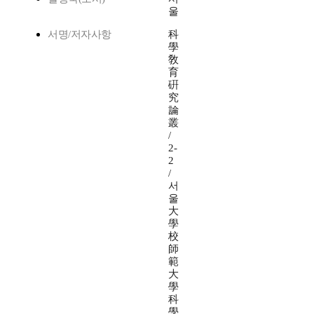
울
서명/저자사항
科
學
敎
育
硏
究
論
叢
/
2-
2
/
서
울
大
學
校
師
範
大
學
科
學