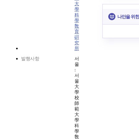
大
學
科
나만을 위한
學
敎
育
硏
究
所
발행사항
서
울
:
서
울
大
學
校
師
範
大
學
科
學
敎