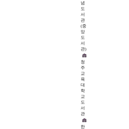
념
도
서
관
(중
앙
도
서
관)
청
주
교
육
대
학
교
도
서
관
한