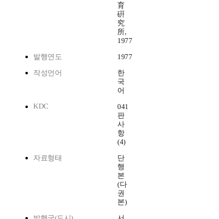
育
硏
究
所,
1977
발행연도
1977
작성언어
한
국
어
KDC
041
판
사
항
(4)
자료형태
단
행
본
(다
권
본)
발행국(도시)
서