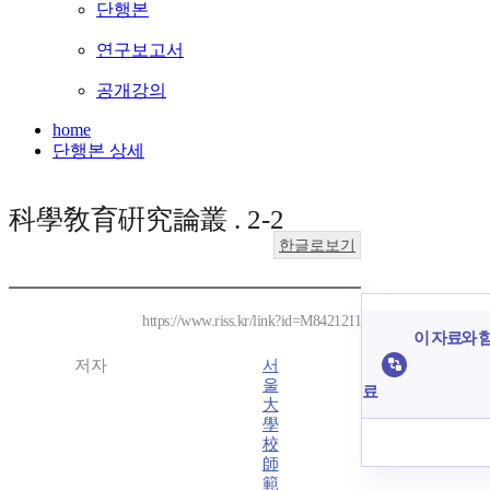
단행본
연구보고서
공개강의
home
단행본 상세
科學敎育硏究論叢 . 2-2
한글로보기
https://www.riss.kr/link?id=M8421211
이 자료와 함
저자
서
울
료
大
學
校
師
範