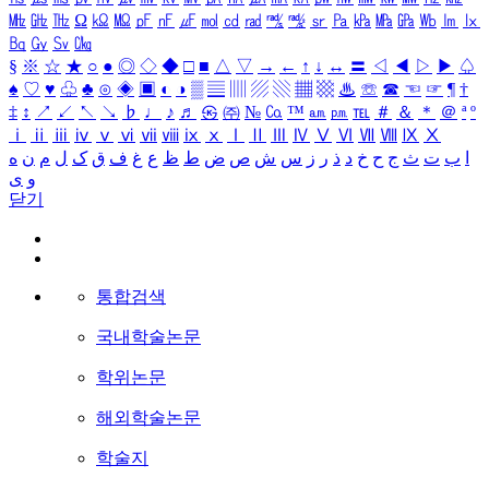
㎒
㎓
㎔
Ω
㏀
㏁
㎊
㎋
㎌
㏖
㏅
㎭
㎮
㎯
㏛
㎩
㎪
㎫
㎬
㏝
㏐
㏓
㏃
㏉
㏜
㏆
§
※
☆
★
○
●
◎
◇
◆
□
■
△
▽
→
←
↑
↓
↔
〓
◁
◀
▷
▶
♤
♠
♡
♥
♧
♣
⊙
◈
▣
◐
◑
▒
▤
▥
▨
▧
▦
▩
♨
☏
☎
☜
☞
¶
†
‡
↕
↗
↙
↖
↘
♭
♩
♪
♬
㉿
㈜
№
㏇
™
㏂
㏘
℡
＃
＆
＊
＠
ª
º
ⅰ
ⅱ
ⅲ
ⅳ
ⅴ
ⅵ
ⅶ
ⅷ
ⅸ
ⅹ
Ⅰ
Ⅱ
Ⅲ
Ⅳ
Ⅴ
Ⅵ
Ⅶ
Ⅷ
Ⅸ
Ⅹ
ا
ب
ت
ث
ج
ح
خ
د
ذ
ر
ز
س
ش
ص
ض
ط
ظ
ع
غ
ف
ق
ک
ل
م
ن
ه
و
ی
닫기
통합검색
국내학술논문
학위논문
해외학술논문
학술지