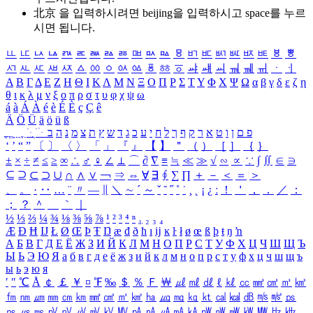
北京 을 입력하시려면
beijing
을 입력하시고 space를 누르
시면 됩니다.
ㅥ
ㅦ
ㅧ
ㅨ
ㅩ
ㅪ
ㅫ
ㅬ
ㅭ
ㅮ
ㅯ
ㅰ
ㅱ
ㅲ
ㅳ
ㅴ
ㅵ
ㅶ
ㅷ
ㅸ
ㅹ
ㅺ
ㅻ
ㅼ
ㅽ
ㅾ
ㅿ
ㆀ
ㆁ
ㆂ
ㆃ
ㆄ
ㆅ
ㆆ
ㆇ
ㆈ
ㆉ
ㆊ
ㆋ
ㆌ
ㆍ
ㆎ
Α
Β
Γ
Δ
Ε
Ζ
Η
Θ
Ι
Κ
Λ
Μ
Ν
Ξ
Ο
Π
Ρ
Σ
Τ
Υ
Φ
Χ
Ψ
Ω
α
β
γ
δ
ε
ζ
η
θ
ι
κ
λ
μ
ν
ξ
ο
π
ρ
σ
τ
υ
φ
χ
ψ
ω
á
à
Á
À
é
è
É
È
ç
Ç
ê
Ä
Ö
Ü
ä
ö
ü
ß
ְ
ֳ
ֲ
ֱ
ָ
ַ
ֵ
ֶ
ִ
ֹ
ּ
ֻ
ׂ
ׁ
ּ
ב
ה
נ
מ
צ
ת
ץ
ש
ד
ג
כ
ע
י
ח
ל
ך
ף
ק
ר
א
ט
ו
ן
ם
פ
‘
’
“
”
〔
〕
〈
〉
「
」
『
』
【
】
＂
（
）
［
］
｛
｝
±
×
÷
≠
≤
≥
∞
∴
♂
♀
∠
⊥
⌒
∂
∇
≡
≒
≪
≫
√
∽
∝
∵
∫
∬
∈
∋
⊆
⊇
⊂
⊃
∪
∩
∧
∨
￢
⇒
⇔
∀
∃
∮
∑
∏
＋
－
＜
＝
＞
、
。
·
‥
…
¨
〃
―
∥
＼
∼
´
～
ˇ
˘
˝
˚
˙
¸
˛
¡
¿
ː
！
＇
，
．
／
：
；
？
＾
＿
｀
｜
½
⅓
⅔
¼
¾
⅛
⅜
⅝
⅞
¹
²
³
⁴
ⁿ
₁
₂
₃
₄
Æ
Ð
Ħ
Ĳ
Ł
Ø
Œ
Þ
Ŧ
Ŋ
æ
đ
ð
ħ
ı
ĳ
ĸ
ŀ
ł
ø
œ
ß
þ
ŧ
ŋ
ŉ
А
Б
В
Г
Д
Е
Ё
Ж
З
И
Й
К
Л
М
Н
О
П
Р
С
Т
У
Ф
Х
Ц
Ч
Ш
Щ
Ъ
Ы
Ь
Э
Ю
Я
а
б
в
г
д
е
ё
ж
з
и
й
к
л
м
н
о
п
р
с
т
у
ф
х
ц
ч
ш
щ
ъ
ы
ь
э
ю
я
′
″
℃
Å
￠
￡
￥
¤
℉
‰
＄
％
Ｆ
￦
㎕
㎖
㎗
ℓ
㎘
㏄
㎣
㎤
㎥
㎦
㎙
㎚
㎛
㎜
㎝
㎞
㎟
㎠
㎡
㎢
㏊
㎍
㎎
㎏
㏏
㎈
㎉
㏈
㎧
㎨
㎰
㎱
㎲
㎳
㎴
㎵
㎶
㎷
㎸
㎹
㎀
㎁
㎂
㎃
㎄
㎺
㎻
㎽
㎾
㎿
㎐
㎑