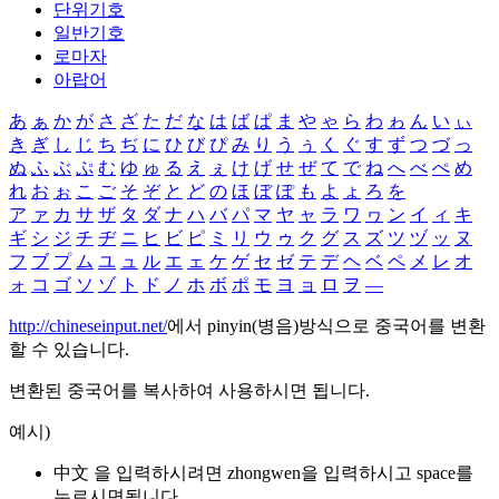
단위기호
일반기호
로마자
아랍어
あ
ぁ
か
が
さ
ざ
た
だ
な
は
ば
ぱ
ま
や
ゃ
ら
わ
ゎ
ん
い
ぃ
き
ぎ
し
じ
ち
ぢ
に
ひ
び
ぴ
み
り
う
ぅ
く
ぐ
す
ず
つ
づ
っ
ぬ
ふ
ぶ
ぷ
む
ゆ
ゅ
る
え
ぇ
け
げ
せ
ぜ
て
で
ね
へ
べ
ぺ
め
れ
お
ぉ
こ
ご
そ
ぞ
と
ど
の
ほ
ぼ
ぽ
も
よ
ょ
ろ
を
ア
ァ
カ
サ
ザ
タ
ダ
ナ
ハ
バ
パ
マ
ヤ
ャ
ラ
ワ
ヮ
ン
イ
ィ
キ
ギ
シ
ジ
チ
ヂ
ニ
ヒ
ビ
ピ
ミ
リ
ウ
ゥ
ク
グ
ス
ズ
ツ
ヅ
ッ
ヌ
フ
ブ
プ
ム
ユ
ュ
ル
エ
ェ
ケ
ゲ
セ
ゼ
テ
デ
ヘ
ベ
ペ
メ
レ
オ
ォ
コ
ゴ
ソ
ゾ
ト
ド
ノ
ホ
ボ
ポ
モ
ヨ
ョ
ロ
ヲ
―
http://chineseinput.net/
에서 pinyin(병음)방식으로 중국어를 변환
할 수 있습니다.
변환된 중국어를 복사하여 사용하시면 됩니다.
예시)
中文 을 입력하시려면
zhongwen
을 입력하시고 space를
누르시면됩니다.