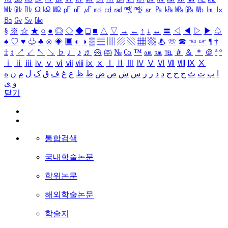
㎒
㎓
㎔
Ω
㏀
㏁
㎊
㎋
㎌
㏖
㏅
㎭
㎮
㎯
㏛
㎩
㎪
㎫
㎬
㏝
㏐
㏓
㏃
㏉
㏜
㏆
§
※
☆
★
○
●
◎
◇
◆
□
■
△
▽
→
←
↑
↓
↔
〓
◁
◀
▷
▶
♤
♠
♡
♥
♧
♣
⊙
◈
▣
◐
◑
▒
▤
▥
▨
▧
▦
▩
♨
☏
☎
☜
☞
¶
†
‡
↕
↗
↙
↖
↘
♭
♩
♪
♬
㉿
㈜
№
㏇
™
㏂
㏘
℡
＃
＆
＊
＠
ª
º
ⅰ
ⅱ
ⅲ
ⅳ
ⅴ
ⅵ
ⅶ
ⅷ
ⅸ
ⅹ
Ⅰ
Ⅱ
Ⅲ
Ⅳ
Ⅴ
Ⅵ
Ⅶ
Ⅷ
Ⅸ
Ⅹ
ا
ب
ت
ث
ج
ح
خ
د
ذ
ر
ز
س
ش
ص
ض
ط
ظ
ع
غ
ف
ق
ک
ل
م
ن
ه
و
ی
닫기
통합검색
국내학술논문
학위논문
해외학술논문
학술지