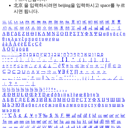
北京 을 입력하시려면
beijing
을 입력하시고 space를 누르
시면 됩니다.
ㅥ
ㅦ
ㅧ
ㅨ
ㅩ
ㅪ
ㅫ
ㅬ
ㅭ
ㅮ
ㅯ
ㅰ
ㅱ
ㅲ
ㅳ
ㅴ
ㅵ
ㅶ
ㅷ
ㅸ
ㅹ
ㅺ
ㅻ
ㅼ
ㅽ
ㅾ
ㅿ
ㆀ
ㆁ
ㆂ
ㆃ
ㆄ
ㆅ
ㆆ
ㆇ
ㆈ
ㆉ
ㆊ
ㆋ
ㆌ
ㆍ
ㆎ
Α
Β
Γ
Δ
Ε
Ζ
Η
Θ
Ι
Κ
Λ
Μ
Ν
Ξ
Ο
Π
Ρ
Σ
Τ
Υ
Φ
Χ
Ψ
Ω
α
β
γ
δ
ε
ζ
η
θ
ι
κ
λ
μ
ν
ξ
ο
π
ρ
σ
τ
υ
φ
χ
ψ
ω
á
à
Á
À
é
è
É
È
ç
Ç
ê
Ä
Ö
Ü
ä
ö
ü
ß
ְ
ֳ
ֲ
ֱ
ָ
ַ
ֵ
ֶ
ִ
ֹ
ּ
ֻ
ׂ
ׁ
ּ
ב
ה
נ
מ
צ
ת
ץ
ש
ד
ג
כ
ע
י
ח
ל
ך
ף
ק
ר
א
ט
ו
ן
ם
פ
‘
’
“
”
〔
〕
〈
〉
「
」
『
』
【
】
＂
（
）
［
］
｛
｝
±
×
÷
≠
≤
≥
∞
∴
♂
♀
∠
⊥
⌒
∂
∇
≡
≒
≪
≫
√
∽
∝
∵
∫
∬
∈
∋
⊆
⊇
⊂
⊃
∪
∩
∧
∨
￢
⇒
⇔
∀
∃
∮
∑
∏
＋
－
＜
＝
＞
、
。
·
‥
…
¨
〃
―
∥
＼
∼
´
～
ˇ
˘
˝
˚
˙
¸
˛
¡
¿
ː
！
＇
，
．
／
：
；
？
＾
＿
｀
｜
½
⅓
⅔
¼
¾
⅛
⅜
⅝
⅞
¹
²
³
⁴
ⁿ
₁
₂
₃
₄
Æ
Ð
Ħ
Ĳ
Ł
Ø
Œ
Þ
Ŧ
Ŋ
æ
đ
ð
ħ
ı
ĳ
ĸ
ŀ
ł
ø
œ
ß
þ
ŧ
ŋ
ŉ
А
Б
В
Г
Д
Е
Ё
Ж
З
И
Й
К
Л
М
Н
О
П
Р
С
Т
У
Ф
Х
Ц
Ч
Ш
Щ
Ъ
Ы
Ь
Э
Ю
Я
а
б
в
г
д
е
ё
ж
з
и
й
к
л
м
н
о
п
р
с
т
у
ф
х
ц
ч
ш
щ
ъ
ы
ь
э
ю
я
′
″
℃
Å
￠
￡
￥
¤
℉
‰
＄
％
Ｆ
￦
㎕
㎖
㎗
ℓ
㎘
㏄
㎣
㎤
㎥
㎦
㎙
㎚
㎛
㎜
㎝
㎞
㎟
㎠
㎡
㎢
㏊
㎍
㎎
㎏
㏏
㎈
㎉
㏈
㎧
㎨
㎰
㎱
㎲
㎳
㎴
㎵
㎶
㎷
㎸
㎹
㎀
㎁
㎂
㎃
㎄
㎺
㎻
㎽
㎾
㎿
㎐
㎑