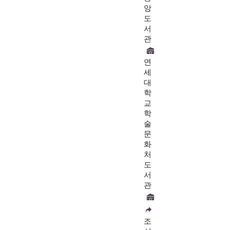
앙
도
서
관
연
세
대
학
교
학
술
문
화
처
도
서
관
조