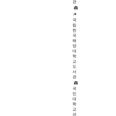
관
국
립
한
국
해
양
대
학
교
도
서
관
국
민
대
학
교
성