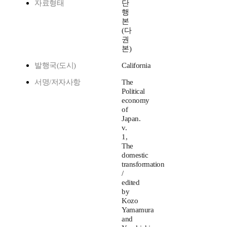
자료형태
단
행
본
(다
권
본)
발행국(도시)
California
서명/저자사항
The
Political
economy
of
Japan.
v.
1,
The
domestic
transformation
/
edited
by
Kozo
Yamamura
and