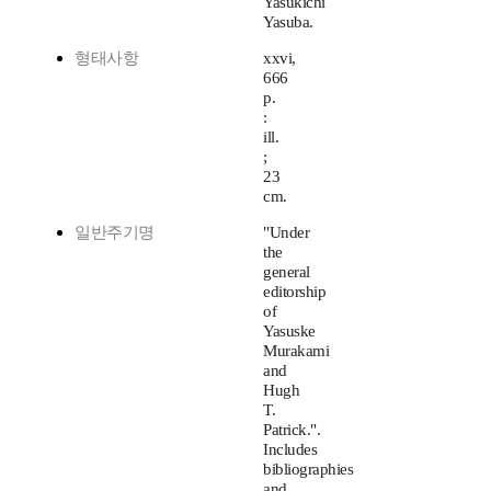
Yasukichi
Yasuba.
형태사항
xxvi,
666
p.
:
ill.
;
23
cm.
일반주기명
"Under
the
general
editorship
of
Yasuske
Murakami
and
Hugh
T.
Patrick.".
Includes
bibliographies
and