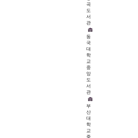
곡
도
서
관
동
국
대
학
교
중
앙
도
서
관
부
산
대
학
교
중