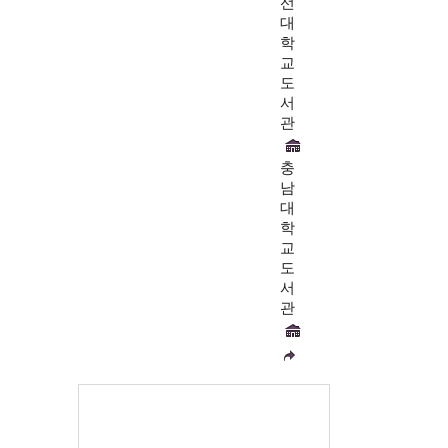
선
대
학
교
도
서
관
충
남
대
학
교
도
서
관