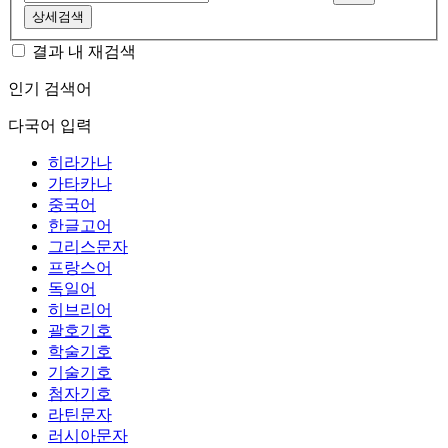
상세검색
결과 내 재검색
인기 검색어
다국어 입력
히라가나
가타카나
중국어
한글고어
그리스문자
프랑스어
독일어
히브리어
괄호기호
학술기호
기술기호
첨자기호
라틴문자
러시아문자