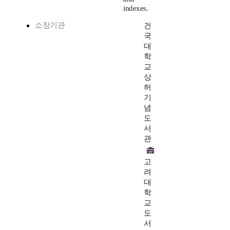
indexes.
소장기관
건
국
대
학
교
상
허
기
념
도
서
관
고
려
대
학
교
도
서