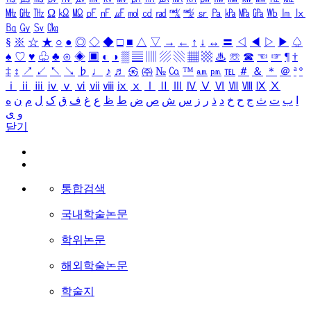
㎒
㎓
㎔
Ω
㏀
㏁
㎊
㎋
㎌
㏖
㏅
㎭
㎮
㎯
㏛
㎩
㎪
㎫
㎬
㏝
㏐
㏓
㏃
㏉
㏜
㏆
§
※
☆
★
○
●
◎
◇
◆
□
■
△
▽
→
←
↑
↓
↔
〓
◁
◀
▷
▶
♤
♠
♡
♥
♧
♣
⊙
◈
▣
◐
◑
▒
▤
▥
▨
▧
▦
▩
♨
☏
☎
☜
☞
¶
†
‡
↕
↗
↙
↖
↘
♭
♩
♪
♬
㉿
㈜
№
㏇
™
㏂
㏘
℡
＃
＆
＊
＠
ª
º
ⅰ
ⅱ
ⅲ
ⅳ
ⅴ
ⅵ
ⅶ
ⅷ
ⅸ
ⅹ
Ⅰ
Ⅱ
Ⅲ
Ⅳ
Ⅴ
Ⅵ
Ⅶ
Ⅷ
Ⅸ
Ⅹ
ا
ب
ت
ث
ج
ح
خ
د
ذ
ر
ز
س
ش
ص
ض
ط
ظ
ع
غ
ف
ق
ک
ل
م
ن
ه
و
ی
닫기
통합검색
국내학술논문
학위논문
해외학술논문
학술지