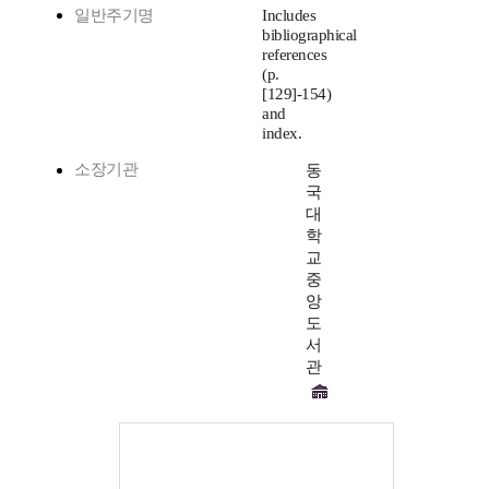
일반주기명
Includes
bibliographical
references
(p.
[129]-154)
and
index.
소장기관
동
국
대
학
교
중
앙
도
서
관