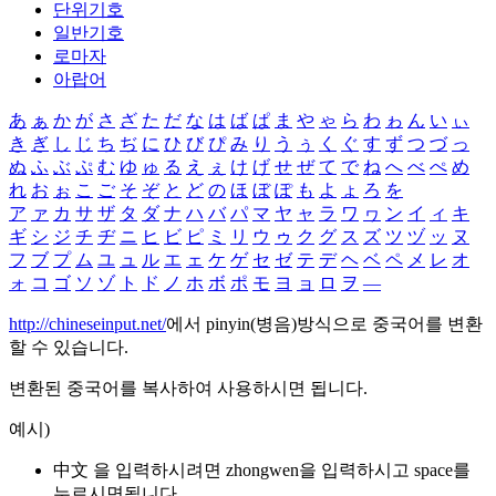
단위기호
일반기호
로마자
아랍어
あ
ぁ
か
が
さ
ざ
た
だ
な
は
ば
ぱ
ま
や
ゃ
ら
わ
ゎ
ん
い
ぃ
き
ぎ
し
じ
ち
ぢ
に
ひ
び
ぴ
み
り
う
ぅ
く
ぐ
す
ず
つ
づ
っ
ぬ
ふ
ぶ
ぷ
む
ゆ
ゅ
る
え
ぇ
け
げ
せ
ぜ
て
で
ね
へ
べ
ぺ
め
れ
お
ぉ
こ
ご
そ
ぞ
と
ど
の
ほ
ぼ
ぽ
も
よ
ょ
ろ
を
ア
ァ
カ
サ
ザ
タ
ダ
ナ
ハ
バ
パ
マ
ヤ
ャ
ラ
ワ
ヮ
ン
イ
ィ
キ
ギ
シ
ジ
チ
ヂ
ニ
ヒ
ビ
ピ
ミ
リ
ウ
ゥ
ク
グ
ス
ズ
ツ
ヅ
ッ
ヌ
フ
ブ
プ
ム
ユ
ュ
ル
エ
ェ
ケ
ゲ
セ
ゼ
テ
デ
ヘ
ベ
ペ
メ
レ
オ
ォ
コ
ゴ
ソ
ゾ
ト
ド
ノ
ホ
ボ
ポ
モ
ヨ
ョ
ロ
ヲ
―
http://chineseinput.net/
에서 pinyin(병음)방식으로 중국어를 변환
할 수 있습니다.
변환된 중국어를 복사하여 사용하시면 됩니다.
예시)
中文 을 입력하시려면
zhongwen
을 입력하시고 space를
누르시면됩니다.