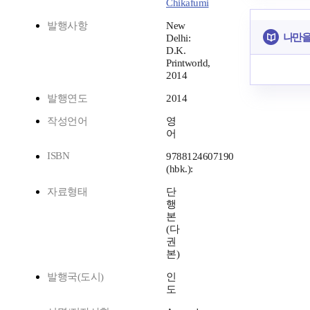
Chikafumi
발행사항
New
나만을
Delhi:
D.K.
Printworld,
2014
발행연도
2014
작성언어
영
어
ISBN
9788124607190
(hbk.):
자료형태
단
행
본
(다
권
본)
발행국(도시)
인
도