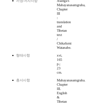
서명/저자사항
Asanga's
Mahayanasamgraha,
Chapter
III
:
translation
and
Tibetan
text
/
Chikafumi
Watanabe.
형태사항
xvi,
165
p.;
23
cm.
총서사항
Mahayanasamgraha.
Chapter
III.
English
&
Tibetan