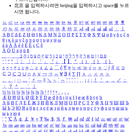
北京 을 입력하시려면
beijing
을 입력하시고 space를 누르
시면 됩니다.
ㅥ
ㅦ
ㅧ
ㅨ
ㅩ
ㅪ
ㅫ
ㅬ
ㅭ
ㅮ
ㅯ
ㅰ
ㅱ
ㅲ
ㅳ
ㅴ
ㅵ
ㅶ
ㅷ
ㅸ
ㅹ
ㅺ
ㅻ
ㅼ
ㅽ
ㅾ
ㅿ
ㆀ
ㆁ
ㆂ
ㆃ
ㆄ
ㆅ
ㆆ
ㆇ
ㆈ
ㆉ
ㆊ
ㆋ
ㆌ
ㆍ
ㆎ
Α
Β
Γ
Δ
Ε
Ζ
Η
Θ
Ι
Κ
Λ
Μ
Ν
Ξ
Ο
Π
Ρ
Σ
Τ
Υ
Φ
Χ
Ψ
Ω
α
β
γ
δ
ε
ζ
η
θ
ι
κ
λ
μ
ν
ξ
ο
π
ρ
σ
τ
υ
φ
χ
ψ
ω
á
à
Á
À
é
è
É
È
ç
Ç
ê
Ä
Ö
Ü
ä
ö
ü
ß
ְ
ֳ
ֲ
ֱ
ָ
ַ
ֵ
ֶ
ִ
ֹ
ּ
ֻ
ׂ
ׁ
ּ
ב
ה
נ
מ
צ
ת
ץ
ש
ד
ג
כ
ע
י
ח
ל
ך
ף
ק
ר
א
ט
ו
ן
ם
פ
‘
’
“
”
〔
〕
〈
〉
「
」
『
』
【
】
＂
（
）
［
］
｛
｝
±
×
÷
≠
≤
≥
∞
∴
♂
♀
∠
⊥
⌒
∂
∇
≡
≒
≪
≫
√
∽
∝
∵
∫
∬
∈
∋
⊆
⊇
⊂
⊃
∪
∩
∧
∨
￢
⇒
⇔
∀
∃
∮
∑
∏
＋
－
＜
＝
＞
、
。
·
‥
…
¨
〃
―
∥
＼
∼
´
～
ˇ
˘
˝
˚
˙
¸
˛
¡
¿
ː
！
＇
，
．
／
：
；
？
＾
＿
｀
｜
½
⅓
⅔
¼
¾
⅛
⅜
⅝
⅞
¹
²
³
⁴
ⁿ
₁
₂
₃
₄
Æ
Ð
Ħ
Ĳ
Ł
Ø
Œ
Þ
Ŧ
Ŋ
æ
đ
ð
ħ
ı
ĳ
ĸ
ŀ
ł
ø
œ
ß
þ
ŧ
ŋ
ŉ
А
Б
В
Г
Д
Е
Ё
Ж
З
И
Й
К
Л
М
Н
О
П
Р
С
Т
У
Ф
Х
Ц
Ч
Ш
Щ
Ъ
Ы
Ь
Э
Ю
Я
а
б
в
г
д
е
ё
ж
з
и
й
к
л
м
н
о
п
р
с
т
у
ф
х
ц
ч
ш
щ
ъ
ы
ь
э
ю
я
′
″
℃
Å
￠
￡
￥
¤
℉
‰
＄
％
Ｆ
￦
㎕
㎖
㎗
ℓ
㎘
㏄
㎣
㎤
㎥
㎦
㎙
㎚
㎛
㎜
㎝
㎞
㎟
㎠
㎡
㎢
㏊
㎍
㎎
㎏
㏏
㎈
㎉
㏈
㎧
㎨
㎰
㎱
㎲
㎳
㎴
㎵
㎶
㎷
㎸
㎹
㎀
㎁
㎂
㎃
㎄
㎺
㎻
㎽
㎾
㎿
㎐
㎑