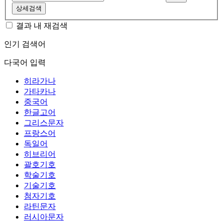
상세검색
결과 내 재검색
인기 검색어
다국어 입력
히라가나
가타카나
중국어
한글고어
그리스문자
프랑스어
독일어
히브리어
괄호기호
학술기호
기술기호
첨자기호
라틴문자
러시아문자