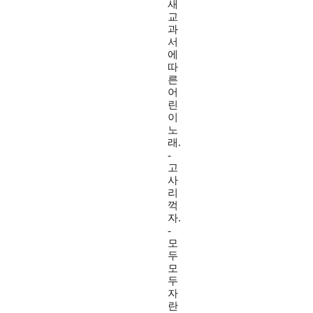
새
교
과
서
에
따
른
어
린
이
노
래.
-
고
사
리
꺽
자.
-
모
두
모
두
자
란