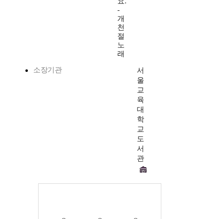
요.
-
개
천
절
노
래
소장기관
서
울
교
육
대
학
교
도
서
관