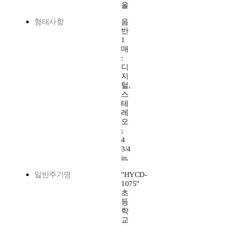
울
형태사항
음
반
1
매
:
디
지
털,
스
테
레
오
;
4
3/4
in.
일반주기명
"HYCD-
1075"
초
등
학
교