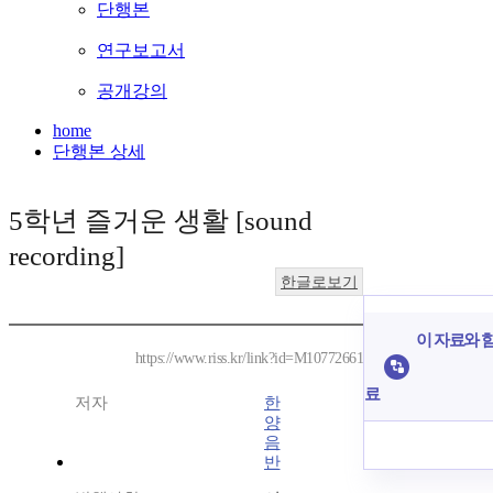
단행본
연구보고서
공개강의
home
단행본 상세
5학년 즐거운 생활 [sound
recording]
한글로보기
이 자료와 함
https://www.riss.kr/link?id=M10772661
료
저자
한
양
음
반