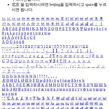
北京 을 입력하시려면
beijing
을 입력하시고 space를 누르
시면 됩니다.
ㅥ
ㅦ
ㅧ
ㅨ
ㅩ
ㅪ
ㅫ
ㅬ
ㅭ
ㅮ
ㅯ
ㅰ
ㅱ
ㅲ
ㅳ
ㅴ
ㅵ
ㅶ
ㅷ
ㅸ
ㅹ
ㅺ
ㅻ
ㅼ
ㅽ
ㅾ
ㅿ
ㆀ
ㆁ
ㆂ
ㆃ
ㆄ
ㆅ
ㆆ
ㆇ
ㆈ
ㆉ
ㆊ
ㆋ
ㆌ
ㆍ
ㆎ
Α
Β
Γ
Δ
Ε
Ζ
Η
Θ
Ι
Κ
Λ
Μ
Ν
Ξ
Ο
Π
Ρ
Σ
Τ
Υ
Φ
Χ
Ψ
Ω
α
β
γ
δ
ε
ζ
η
θ
ι
κ
λ
μ
ν
ξ
ο
π
ρ
σ
τ
υ
φ
χ
ψ
ω
á
à
Á
À
é
è
É
È
ç
Ç
ê
Ä
Ö
Ü
ä
ö
ü
ß
ְ
ֳ
ֲ
ֱ
ָ
ַ
ֵ
ֶ
ִ
ֹ
ּ
ֻ
ׂ
ׁ
ּ
ב
ה
נ
מ
צ
ת
ץ
ש
ד
ג
כ
ע
י
ח
ל
ך
ף
ק
ר
א
ט
ו
ן
ם
פ
‘
’
“
”
〔
〕
〈
〉
「
」
『
』
【
】
＂
（
）
［
］
｛
｝
±
×
÷
≠
≤
≥
∞
∴
♂
♀
∠
⊥
⌒
∂
∇
≡
≒
≪
≫
√
∽
∝
∵
∫
∬
∈
∋
⊆
⊇
⊂
⊃
∪
∩
∧
∨
￢
⇒
⇔
∀
∃
∮
∑
∏
＋
－
＜
＝
＞
、
。
·
‥
…
¨
〃
―
∥
＼
∼
´
～
ˇ
˘
˝
˚
˙
¸
˛
¡
¿
ː
！
＇
，
．
／
：
；
？
＾
＿
｀
｜
½
⅓
⅔
¼
¾
⅛
⅜
⅝
⅞
¹
²
³
⁴
ⁿ
₁
₂
₃
₄
Æ
Ð
Ħ
Ĳ
Ł
Ø
Œ
Þ
Ŧ
Ŋ
æ
đ
ð
ħ
ı
ĳ
ĸ
ŀ
ł
ø
œ
ß
þ
ŧ
ŋ
ŉ
А
Б
В
Г
Д
Е
Ё
Ж
З
И
Й
К
Л
М
Н
О
П
Р
С
Т
У
Ф
Х
Ц
Ч
Ш
Щ
Ъ
Ы
Ь
Э
Ю
Я
а
б
в
г
д
е
ё
ж
з
и
й
к
л
м
н
о
п
р
с
т
у
ф
х
ц
ч
ш
щ
ъ
ы
ь
э
ю
я
′
″
℃
Å
￠
￡
￥
¤
℉
‰
＄
％
Ｆ
￦
㎕
㎖
㎗
ℓ
㎘
㏄
㎣
㎤
㎥
㎦
㎙
㎚
㎛
㎜
㎝
㎞
㎟
㎠
㎡
㎢
㏊
㎍
㎎
㎏
㏏
㎈
㎉
㏈
㎧
㎨
㎰
㎱
㎲
㎳
㎴
㎵
㎶
㎷
㎸
㎹
㎀
㎁
㎂
㎃
㎄
㎺
㎻
㎽
㎾
㎿
㎐
㎑