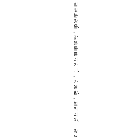
별
빛
눈
망
울.
-
맑
은
물
흘
러
가
니.
-
가
을
밤.
-
뉠
리
리
야.
-
앞
으