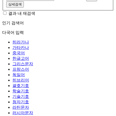
상세검색
결과 내 재검색
인기 검색어
다국어 입력
히라가나
가타카나
중국어
한글고어
그리스문자
프랑스어
독일어
히브리어
괄호기호
학술기호
기술기호
첨자기호
라틴문자
러시아문자