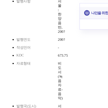
발행사항
서
울
:
나만을 위한
한
양
음
반,
200?
발행연도
200?
작성언어
-
KDC
673.75
자료형태
비
도
서
(녹
음
자
료-
음
악)
발행국(도시)
서