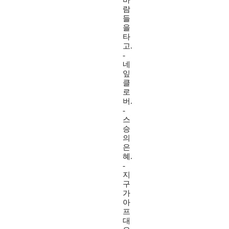
바
람
들
을
타
고.
-
네
잎
클
로
버.
-
스
승
의
은
혜.
-
지
구
가
아
프
대