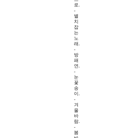
로.
-
별
치
잡
는
노
래.
-
방
패
연.
-
눈
꽃
송
이.
-
겨
울
바
람.
-
봄