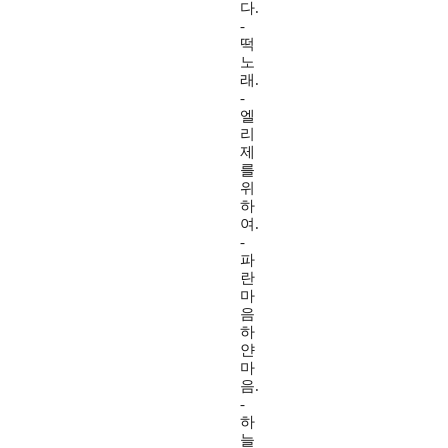
다.
-
떡
노
래.
-
엘
리
제
를
위
하
여.
-
파
란
마
음
하
얀
마
음.
-
하
늘