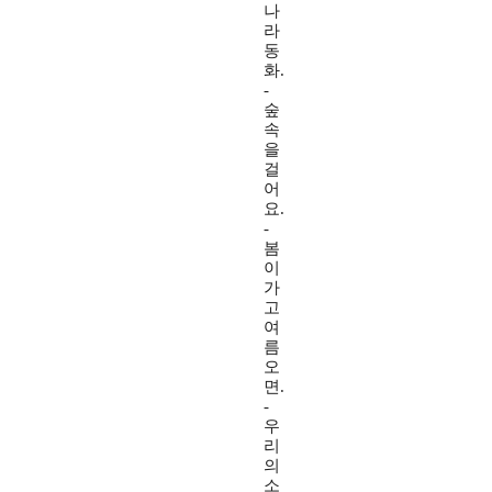
나
라
동
화.
-
숲
속
을
걸
어
요.
-
봄
이
가
고
여
름
오
면.
-
우
리
의
소