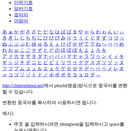
단위기호
일반기호
로마자
아랍어
あ
ぁ
か
が
さ
ざ
た
だ
な
は
ば
ぱ
ま
や
ゃ
ら
わ
ゎ
ん
い
ぃ
き
ぎ
し
じ
ち
ぢ
に
ひ
び
ぴ
み
り
う
ぅ
く
ぐ
す
ず
つ
づ
っ
ぬ
ふ
ぶ
ぷ
む
ゆ
ゅ
る
え
ぇ
け
げ
せ
ぜ
て
で
ね
へ
べ
ぺ
め
れ
お
ぉ
こ
ご
そ
ぞ
と
ど
の
ほ
ぼ
ぽ
も
よ
ょ
ろ
を
ア
ァ
カ
サ
ザ
タ
ダ
ナ
ハ
バ
パ
マ
ヤ
ャ
ラ
ワ
ヮ
ン
イ
ィ
キ
ギ
シ
ジ
チ
ヂ
ニ
ヒ
ビ
ピ
ミ
リ
ウ
ゥ
ク
グ
ス
ズ
ツ
ヅ
ッ
ヌ
フ
ブ
プ
ム
ユ
ュ
ル
エ
ェ
ケ
ゲ
セ
ゼ
テ
デ
ヘ
ベ
ペ
メ
レ
オ
ォ
コ
ゴ
ソ
ゾ
ト
ド
ノ
ホ
ボ
ポ
モ
ヨ
ョ
ロ
ヲ
―
http://chineseinput.net/
에서 pinyin(병음)방식으로 중국어를 변환
할 수 있습니다.
변환된 중국어를 복사하여 사용하시면 됩니다.
예시)
中文 을 입력하시려면
zhongwen
을 입력하시고 space를
누르시면됩니다.