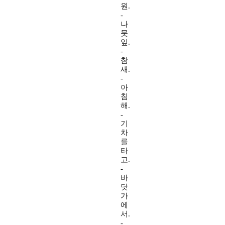
원.
-
나
뭇
잎.
-
참
새.
-
아
침
해.
-
기
차
를
타
고.
-
바
닷
가
에
서.
-