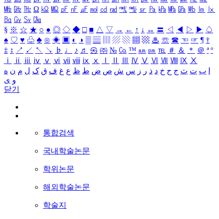
㎒
㎓
㎔
Ω
㏀
㏁
㎊
㎋
㎌
㏖
㏅
㎭
㎮
㎯
㏛
㎩
㎪
㎫
㎬
㏝
㏐
㏓
㏃
㏉
㏜
㏆
§
※
☆
★
○
●
◎
◇
◆
□
■
△
▽
→
←
↑
↓
↔
〓
◁
◀
▷
▶
♤
♠
♡
♥
♧
♣
⊙
◈
▣
◐
◑
▒
▤
▥
▨
▧
▦
▩
♨
☏
☎
☜
☞
¶
†
‡
↕
↗
↙
↖
↘
♭
♩
♪
♬
㉿
㈜
№
㏇
™
㏂
㏘
℡
＃
＆
＊
＠
ª
º
ⅰ
ⅱ
ⅲ
ⅳ
ⅴ
ⅵ
ⅶ
ⅷ
ⅸ
ⅹ
Ⅰ
Ⅱ
Ⅲ
Ⅳ
Ⅴ
Ⅵ
Ⅶ
Ⅷ
Ⅸ
Ⅹ
ا
ب
ت
ث
ج
ح
خ
د
ذ
ر
ز
س
ش
ص
ض
ط
ظ
ع
غ
ف
ق
ک
ل
م
ن
ه
و
ی
닫기
통합검색
국내학술논문
학위논문
해외학술논문
학술지