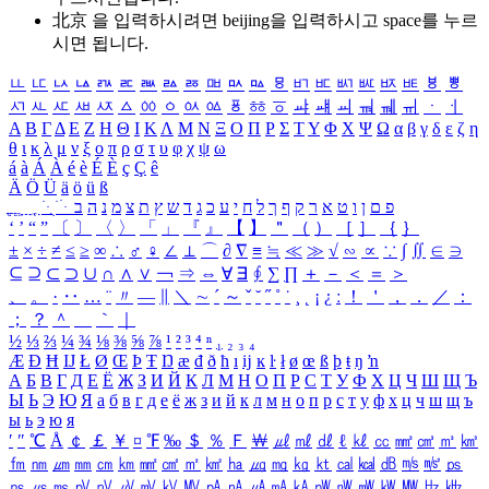
北京 을 입력하시려면
beijing
을 입력하시고 space를 누르
시면 됩니다.
ㅥ
ㅦ
ㅧ
ㅨ
ㅩ
ㅪ
ㅫ
ㅬ
ㅭ
ㅮ
ㅯ
ㅰ
ㅱ
ㅲ
ㅳ
ㅴ
ㅵ
ㅶ
ㅷ
ㅸ
ㅹ
ㅺ
ㅻ
ㅼ
ㅽ
ㅾ
ㅿ
ㆀ
ㆁ
ㆂ
ㆃ
ㆄ
ㆅ
ㆆ
ㆇ
ㆈ
ㆉ
ㆊ
ㆋ
ㆌ
ㆍ
ㆎ
Α
Β
Γ
Δ
Ε
Ζ
Η
Θ
Ι
Κ
Λ
Μ
Ν
Ξ
Ο
Π
Ρ
Σ
Τ
Υ
Φ
Χ
Ψ
Ω
α
β
γ
δ
ε
ζ
η
θ
ι
κ
λ
μ
ν
ξ
ο
π
ρ
σ
τ
υ
φ
χ
ψ
ω
á
à
Á
À
é
è
É
È
ç
Ç
ê
Ä
Ö
Ü
ä
ö
ü
ß
ְ
ֳ
ֲ
ֱ
ָ
ַ
ֵ
ֶ
ִ
ֹ
ּ
ֻ
ׂ
ׁ
ּ
ב
ה
נ
מ
צ
ת
ץ
ש
ד
ג
כ
ע
י
ח
ל
ך
ף
ק
ר
א
ט
ו
ן
ם
פ
‘
’
“
”
〔
〕
〈
〉
「
」
『
』
【
】
＂
（
）
［
］
｛
｝
±
×
÷
≠
≤
≥
∞
∴
♂
♀
∠
⊥
⌒
∂
∇
≡
≒
≪
≫
√
∽
∝
∵
∫
∬
∈
∋
⊆
⊇
⊂
⊃
∪
∩
∧
∨
￢
⇒
⇔
∀
∃
∮
∑
∏
＋
－
＜
＝
＞
、
。
·
‥
…
¨
〃
―
∥
＼
∼
´
～
ˇ
˘
˝
˚
˙
¸
˛
¡
¿
ː
！
＇
，
．
／
：
；
？
＾
＿
｀
｜
½
⅓
⅔
¼
¾
⅛
⅜
⅝
⅞
¹
²
³
⁴
ⁿ
₁
₂
₃
₄
Æ
Ð
Ħ
Ĳ
Ł
Ø
Œ
Þ
Ŧ
Ŋ
æ
đ
ð
ħ
ı
ĳ
ĸ
ŀ
ł
ø
œ
ß
þ
ŧ
ŋ
ŉ
А
Б
В
Г
Д
Е
Ё
Ж
З
И
Й
К
Л
М
Н
О
П
Р
С
Т
У
Ф
Х
Ц
Ч
Ш
Щ
Ъ
Ы
Ь
Э
Ю
Я
а
б
в
г
д
е
ё
ж
з
и
й
к
л
м
н
о
п
р
с
т
у
ф
х
ц
ч
ш
щ
ъ
ы
ь
э
ю
я
′
″
℃
Å
￠
￡
￥
¤
℉
‰
＄
％
Ｆ
￦
㎕
㎖
㎗
ℓ
㎘
㏄
㎣
㎤
㎥
㎦
㎙
㎚
㎛
㎜
㎝
㎞
㎟
㎠
㎡
㎢
㏊
㎍
㎎
㎏
㏏
㎈
㎉
㏈
㎧
㎨
㎰
㎱
㎲
㎳
㎴
㎵
㎶
㎷
㎸
㎹
㎀
㎁
㎂
㎃
㎄
㎺
㎻
㎽
㎾
㎿
㎐
㎑