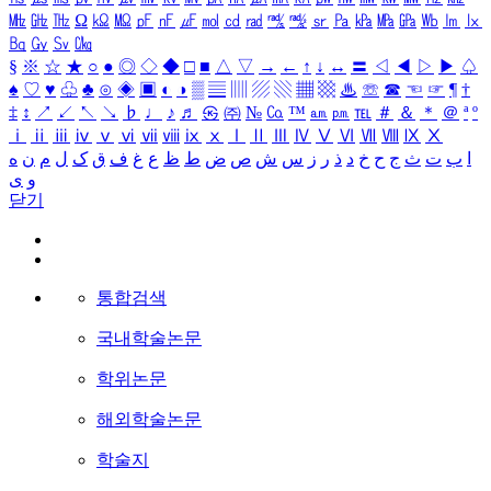
㎒
㎓
㎔
Ω
㏀
㏁
㎊
㎋
㎌
㏖
㏅
㎭
㎮
㎯
㏛
㎩
㎪
㎫
㎬
㏝
㏐
㏓
㏃
㏉
㏜
㏆
§
※
☆
★
○
●
◎
◇
◆
□
■
△
▽
→
←
↑
↓
↔
〓
◁
◀
▷
▶
♤
♠
♡
♥
♧
♣
⊙
◈
▣
◐
◑
▒
▤
▥
▨
▧
▦
▩
♨
☏
☎
☜
☞
¶
†
‡
↕
↗
↙
↖
↘
♭
♩
♪
♬
㉿
㈜
№
㏇
™
㏂
㏘
℡
＃
＆
＊
＠
ª
º
ⅰ
ⅱ
ⅲ
ⅳ
ⅴ
ⅵ
ⅶ
ⅷ
ⅸ
ⅹ
Ⅰ
Ⅱ
Ⅲ
Ⅳ
Ⅴ
Ⅵ
Ⅶ
Ⅷ
Ⅸ
Ⅹ
ا
ب
ت
ث
ج
ح
خ
د
ذ
ر
ز
س
ش
ص
ض
ط
ظ
ع
غ
ف
ق
ک
ل
م
ن
ه
و
ی
닫기
통합검색
국내학술논문
학위논문
해외학술논문
학술지