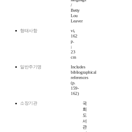
/
Betty
Lou
Leaver
형태사항
vi,
162
p.
;
23
cm
일반주기명
Includes
bibliographical
references
(p.
159-
162)
소장기관
국
회
도
서
관