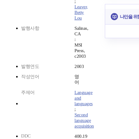
;
Leaver,
Betty
나만을 위
Lou
발행사항
Salinas,
CA
:
MSI
Press,
c2003
발행연도
2003
작성언어
영
어
주제어
Language
and
languages
;
Second
language
acquisition
DDC
400.19