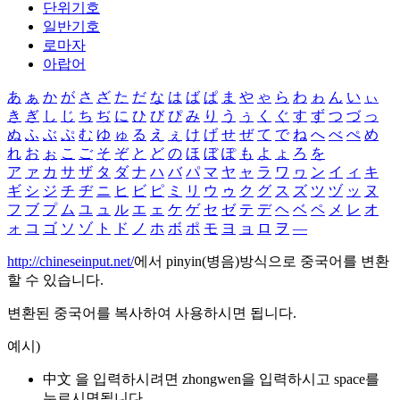
단위기호
일반기호
로마자
아랍어
あ
ぁ
か
が
さ
ざ
た
だ
な
は
ば
ぱ
ま
や
ゃ
ら
わ
ゎ
ん
い
ぃ
き
ぎ
し
じ
ち
ぢ
に
ひ
び
ぴ
み
り
う
ぅ
く
ぐ
す
ず
つ
づ
っ
ぬ
ふ
ぶ
ぷ
む
ゆ
ゅ
る
え
ぇ
け
げ
せ
ぜ
て
で
ね
へ
べ
ぺ
め
れ
お
ぉ
こ
ご
そ
ぞ
と
ど
の
ほ
ぼ
ぽ
も
よ
ょ
ろ
を
ア
ァ
カ
サ
ザ
タ
ダ
ナ
ハ
バ
パ
マ
ヤ
ャ
ラ
ワ
ヮ
ン
イ
ィ
キ
ギ
シ
ジ
チ
ヂ
ニ
ヒ
ビ
ピ
ミ
リ
ウ
ゥ
ク
グ
ス
ズ
ツ
ヅ
ッ
ヌ
フ
ブ
プ
ム
ユ
ュ
ル
エ
ェ
ケ
ゲ
セ
ゼ
テ
デ
ヘ
ベ
ペ
メ
レ
オ
ォ
コ
ゴ
ソ
ゾ
ト
ド
ノ
ホ
ボ
ポ
モ
ヨ
ョ
ロ
ヲ
―
http://chineseinput.net/
에서 pinyin(병음)방식으로 중국어를 변환
할 수 있습니다.
변환된 중국어를 복사하여 사용하시면 됩니다.
예시)
中文 을 입력하시려면
zhongwen
을 입력하시고 space를
누르시면됩니다.