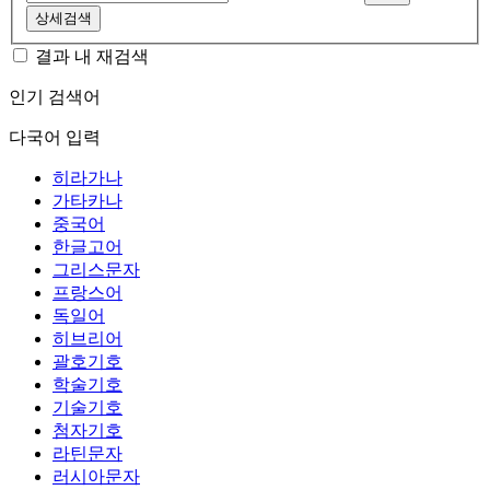
상세검색
결과 내 재검색
인기 검색어
다국어 입력
히라가나
가타카나
중국어
한글고어
그리스문자
프랑스어
독일어
히브리어
괄호기호
학술기호
기술기호
첨자기호
라틴문자
러시아문자