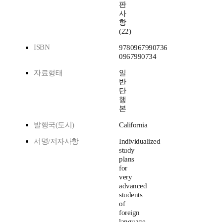
판
사
항
(22)
ISBN
9780967990736
0967990734
자료형태
일
반
단
행
본
발행국(도시)
California
서명/저자사항
Individualized
study
plans
for
very
advanced
students
of
foreign
language