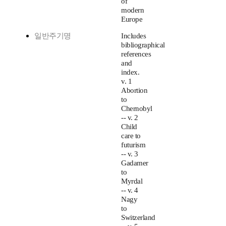
of
modern
Europe
일반주기명
Includes
bibliographical
references
and
index.
v. 1
Abortion
to
Chernobyl
-- v. 2
Child
care to
futurism
-- v. 3
Gadamer
to
Myrdal
-- v. 4
Nagy
to
Switzerland