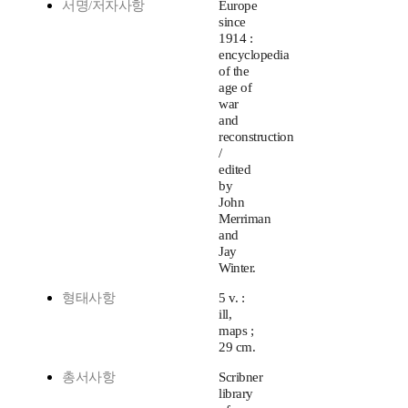
서명/저자사항
Europe
since
1914 :
encyclopedia
of the
age of
war
and
reconstruction
/
edited
by
John
Merriman
and
Jay
Winter.
형태사항
5 v. :
ill,
maps ;
29 cm.
총서사항
Scribner
library