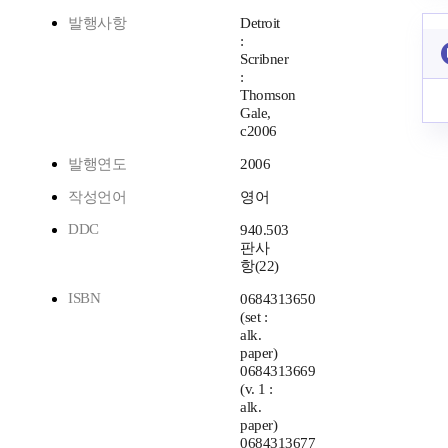
발행사항
Detroit
:
Scribner
:
Thomson
Gale,
c2006
발행연도
2006
작성언어
영어
DDC
940.503
판사
항(22)
ISBN
0684313650
(set :
alk.
paper)
0684313669
(v. 1 :
alk.
paper)
0684313677