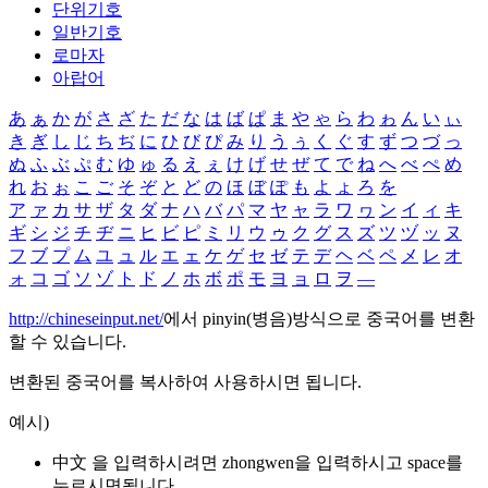
단위기호
일반기호
로마자
아랍어
あ
ぁ
か
が
さ
ざ
た
だ
な
は
ば
ぱ
ま
や
ゃ
ら
わ
ゎ
ん
い
ぃ
き
ぎ
し
じ
ち
ぢ
に
ひ
び
ぴ
み
り
う
ぅ
く
ぐ
す
ず
つ
づ
っ
ぬ
ふ
ぶ
ぷ
む
ゆ
ゅ
る
え
ぇ
け
げ
せ
ぜ
て
で
ね
へ
べ
ぺ
め
れ
お
ぉ
こ
ご
そ
ぞ
と
ど
の
ほ
ぼ
ぽ
も
よ
ょ
ろ
を
ア
ァ
カ
サ
ザ
タ
ダ
ナ
ハ
バ
パ
マ
ヤ
ャ
ラ
ワ
ヮ
ン
イ
ィ
キ
ギ
シ
ジ
チ
ヂ
ニ
ヒ
ビ
ピ
ミ
リ
ウ
ゥ
ク
グ
ス
ズ
ツ
ヅ
ッ
ヌ
フ
ブ
プ
ム
ユ
ュ
ル
エ
ェ
ケ
ゲ
セ
ゼ
テ
デ
ヘ
ベ
ペ
メ
レ
オ
ォ
コ
ゴ
ソ
ゾ
ト
ド
ノ
ホ
ボ
ポ
モ
ヨ
ョ
ロ
ヲ
―
http://chineseinput.net/
에서 pinyin(병음)방식으로 중국어를 변환
할 수 있습니다.
변환된 중국어를 복사하여 사용하시면 됩니다.
예시)
中文 을 입력하시려면
zhongwen
을 입력하시고 space를
누르시면됩니다.