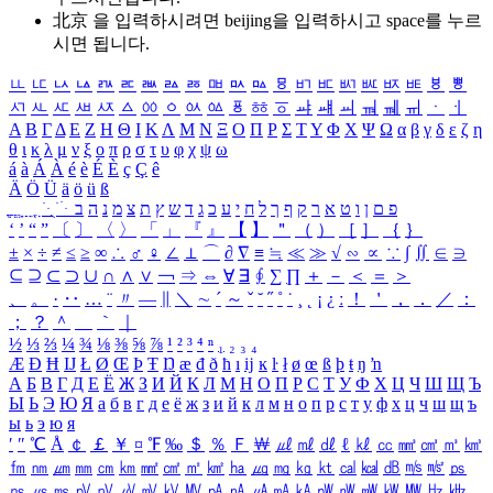
北京 을 입력하시려면
beijing
을 입력하시고 space를 누르
시면 됩니다.
ㅥ
ㅦ
ㅧ
ㅨ
ㅩ
ㅪ
ㅫ
ㅬ
ㅭ
ㅮ
ㅯ
ㅰ
ㅱ
ㅲ
ㅳ
ㅴ
ㅵ
ㅶ
ㅷ
ㅸ
ㅹ
ㅺ
ㅻ
ㅼ
ㅽ
ㅾ
ㅿ
ㆀ
ㆁ
ㆂ
ㆃ
ㆄ
ㆅ
ㆆ
ㆇ
ㆈ
ㆉ
ㆊ
ㆋ
ㆌ
ㆍ
ㆎ
Α
Β
Γ
Δ
Ε
Ζ
Η
Θ
Ι
Κ
Λ
Μ
Ν
Ξ
Ο
Π
Ρ
Σ
Τ
Υ
Φ
Χ
Ψ
Ω
α
β
γ
δ
ε
ζ
η
θ
ι
κ
λ
μ
ν
ξ
ο
π
ρ
σ
τ
υ
φ
χ
ψ
ω
á
à
Á
À
é
è
É
È
ç
Ç
ê
Ä
Ö
Ü
ä
ö
ü
ß
ְ
ֳ
ֲ
ֱ
ָ
ַ
ֵ
ֶ
ִ
ֹ
ּ
ֻ
ׂ
ׁ
ּ
ב
ה
נ
מ
צ
ת
ץ
ש
ד
ג
כ
ע
י
ח
ל
ך
ף
ק
ר
א
ט
ו
ן
ם
פ
‘
’
“
”
〔
〕
〈
〉
「
」
『
』
【
】
＂
（
）
［
］
｛
｝
±
×
÷
≠
≤
≥
∞
∴
♂
♀
∠
⊥
⌒
∂
∇
≡
≒
≪
≫
√
∽
∝
∵
∫
∬
∈
∋
⊆
⊇
⊂
⊃
∪
∩
∧
∨
￢
⇒
⇔
∀
∃
∮
∑
∏
＋
－
＜
＝
＞
、
。
·
‥
…
¨
〃
―
∥
＼
∼
´
～
ˇ
˘
˝
˚
˙
¸
˛
¡
¿
ː
！
＇
，
．
／
：
；
？
＾
＿
｀
｜
½
⅓
⅔
¼
¾
⅛
⅜
⅝
⅞
¹
²
³
⁴
ⁿ
₁
₂
₃
₄
Æ
Ð
Ħ
Ĳ
Ł
Ø
Œ
Þ
Ŧ
Ŋ
æ
đ
ð
ħ
ı
ĳ
ĸ
ŀ
ł
ø
œ
ß
þ
ŧ
ŋ
ŉ
А
Б
В
Г
Д
Е
Ё
Ж
З
И
Й
К
Л
М
Н
О
П
Р
С
Т
У
Ф
Х
Ц
Ч
Ш
Щ
Ъ
Ы
Ь
Э
Ю
Я
а
б
в
г
д
е
ё
ж
з
и
й
к
л
м
н
о
п
р
с
т
у
ф
х
ц
ч
ш
щ
ъ
ы
ь
э
ю
я
′
″
℃
Å
￠
￡
￥
¤
℉
‰
＄
％
Ｆ
￦
㎕
㎖
㎗
ℓ
㎘
㏄
㎣
㎤
㎥
㎦
㎙
㎚
㎛
㎜
㎝
㎞
㎟
㎠
㎡
㎢
㏊
㎍
㎎
㎏
㏏
㎈
㎉
㏈
㎧
㎨
㎰
㎱
㎲
㎳
㎴
㎵
㎶
㎷
㎸
㎹
㎀
㎁
㎂
㎃
㎄
㎺
㎻
㎽
㎾
㎿
㎐
㎑