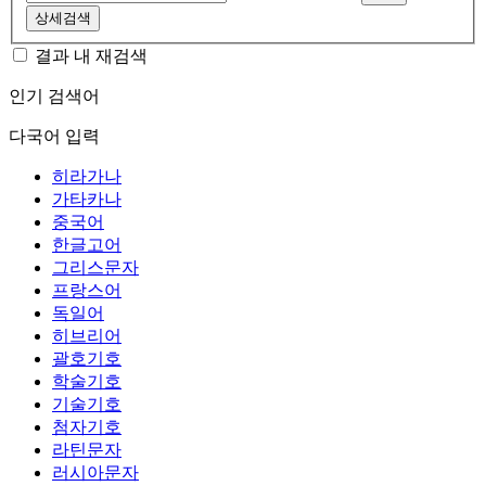
상세검색
결과 내 재검색
인기 검색어
다국어 입력
히라가나
가타카나
중국어
한글고어
그리스문자
프랑스어
독일어
히브리어
괄호기호
학술기호
기술기호
첨자기호
라틴문자
러시아문자