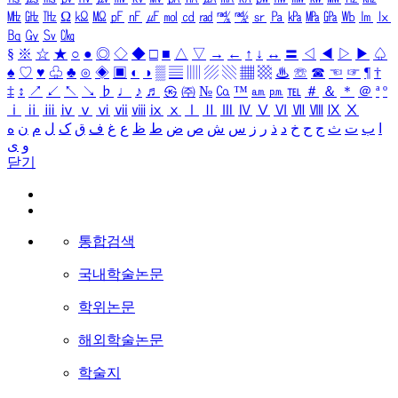
㎒
㎓
㎔
Ω
㏀
㏁
㎊
㎋
㎌
㏖
㏅
㎭
㎮
㎯
㏛
㎩
㎪
㎫
㎬
㏝
㏐
㏓
㏃
㏉
㏜
㏆
§
※
☆
★
○
●
◎
◇
◆
□
■
△
▽
→
←
↑
↓
↔
〓
◁
◀
▷
▶
♤
♠
♡
♥
♧
♣
⊙
◈
▣
◐
◑
▒
▤
▥
▨
▧
▦
▩
♨
☏
☎
☜
☞
¶
†
‡
↕
↗
↙
↖
↘
♭
♩
♪
♬
㉿
㈜
№
㏇
™
㏂
㏘
℡
＃
＆
＊
＠
ª
º
ⅰ
ⅱ
ⅲ
ⅳ
ⅴ
ⅵ
ⅶ
ⅷ
ⅸ
ⅹ
Ⅰ
Ⅱ
Ⅲ
Ⅳ
Ⅴ
Ⅵ
Ⅶ
Ⅷ
Ⅸ
Ⅹ
ا
ب
ت
ث
ج
ح
خ
د
ذ
ر
ز
س
ش
ص
ض
ط
ظ
ع
غ
ف
ق
ک
ل
م
ن
ه
و
ی
닫기
통합검색
국내학술논문
학위논문
해외학술논문
학술지