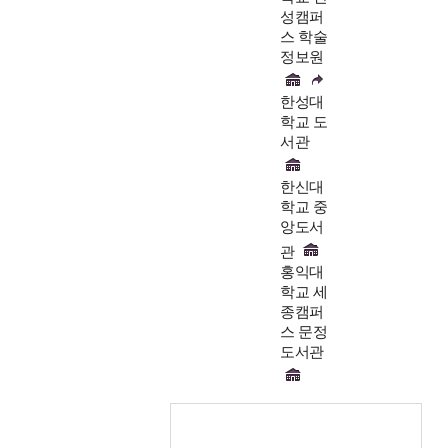
성캠퍼
스 학술
정보원
한성대
학교 도
서관
한신대
학교 중
앙도서
관
홍익대
학교 세
종캠퍼
스 문정
도서관