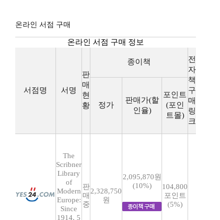
온라인 서점 구매
온라인 서점 구매 정보
전
종이책
자
판
책
매
서점명
서명
구
포인트
현
판매가(할
매
정가
(포인
황
인율)
링
트몰)
크
The
Scribner
Library
2,095,870원
of
(10%)
판
104,800
Modern
2,328,750
매
포인트
Europe:
원
중
(5%)
Since
1914, 5