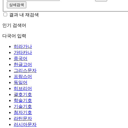
상세검색
결과 내 재검색
인기 검색어
다국어 입력
히라가나
가타카나
중국어
한글고어
그리스문자
프랑스어
독일어
히브리어
괄호기호
학술기호
기술기호
첨자기호
라틴문자
러시아문자