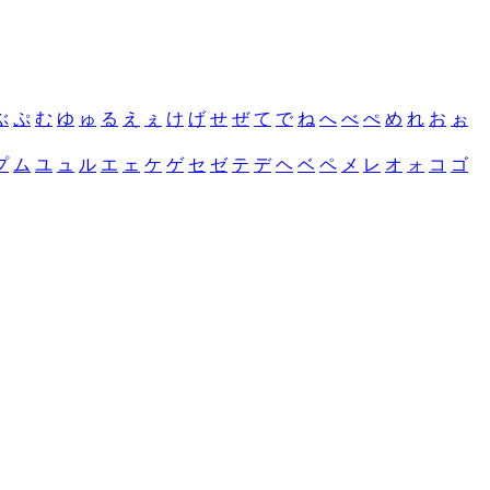
ぶ
ぷ
む
ゆ
ゅ
る
え
ぇ
け
げ
せ
ぜ
て
で
ね
へ
べ
ぺ
め
れ
お
ぉ
プ
ム
ユ
ュ
ル
エ
ェ
ケ
ゲ
セ
ゼ
テ
デ
ヘ
ベ
ペ
メ
レ
オ
ォ
コ
ゴ