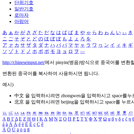
단위기호
일반기호
로마자
아랍어
あ
ぁ
か
が
さ
ざ
た
だ
な
は
ば
ぱ
ま
や
ゃ
ら
わ
ゎ
ん
い
ぃ
き
こ
ご
そ
ぞ
と
ど
の
ほ
ぼ
ぽ
も
よ
ょ
ろ
を
ア
ァ
カ
サ
ザ
タ
ダ
ナ
ハ
バ
パ
マ
ヤ
ャ
ラ
ワ
ヮ
ン
イ
ィ
キ
ギ
ソ
ゾ
ト
ド
ノ
ホ
ボ
ポ
モ
ヨ
ョ
ロ
ヲ
―
http://chineseinput.net/
에서 pinyin(병음)방식으로 중국어를 변환
변환된 중국어를 복사하여 사용하시면 됩니다.
예시)
中文 을 입력하시려면
zhongwen
을 입력하시고 space를
北京 을 입력하시려면
beijing
을 입력하시고 space를 누르
ㅥ
ㅦ
ㅧ
ㅨ
ㅩ
ㅪ
ㅫ
ㅬ
ㅭ
ㅮ
ㅯ
ㅰ
ㅱ
ㅲ
ㅳ
ㅴ
ㅵ
ㅶ
ㅷ
ㅸ
ㅹ
ㅺ
Α
Β
Γ
Δ
Ε
Ζ
Η
Θ
Ι
Κ
Λ
Μ
Ν
Ξ
Ο
Π
Ρ
Σ
Τ
Υ
Φ
Χ
Ψ
Ω
α
β
γ
δ
ε
ζ
η
á
à
Á
À
é
è
É
È
ç
Ç
ê
Ä
Ö
Ü
ä
ö
ü
ß