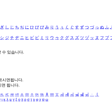
ぎ
し
じ
ち
ぢ
に
ひ
び
ぴ
み
り
う
ぅ
く
ぐ
す
ず
つ
づ
っ
ぬ
ふ
シ
ジ
チ
ヂ
ニ
ヒ
ビ
ピ
ミ
リ
ウ
ゥ
ク
グ
ス
ズ
ツ
ヅ
ッ
ヌ
フ
ブ
할 수 있습니다.
누르시면됩니다.
시면 됩니다.
ㅻ
ㅼ
ㅽ
ㅾ
ㅿ
ㆀ
ㆁ
ㆂ
ㆃ
ㆄ
ㆅ
ㆆ
ㆇ
ㆈ
ㆉ
ㆊ
ㆋ
ㆌ
ㆍ
ㆎ
θ
ι
κ
λ
μ
ν
ξ
ο
π
ρ
σ
τ
υ
φ
χ
ψ
ω