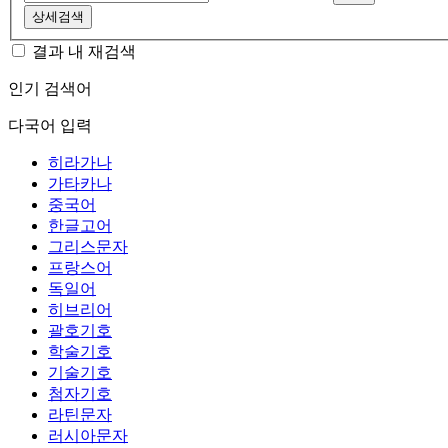
상세검색
결과 내 재검색
인기 검색어
다국어 입력
히라가나
가타카나
중국어
한글고어
그리스문자
프랑스어
독일어
히브리어
괄호기호
학술기호
기술기호
첨자기호
라틴문자
러시아문자