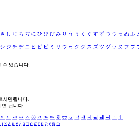
ぎ
し
じ
ち
ぢ
に
ひ
び
ぴ
み
り
う
ぅ
く
ぐ
す
ず
つ
づ
っ
ぬ
ふ
シ
ジ
チ
ヂ
ニ
ヒ
ビ
ピ
ミ
リ
ウ
ゥ
ク
グ
ス
ズ
ツ
ヅ
ッ
ヌ
フ
ブ
할 수 있습니다.
누르시면됩니다.
시면 됩니다.
ㅻ
ㅼ
ㅽ
ㅾ
ㅿ
ㆀ
ㆁ
ㆂ
ㆃ
ㆄ
ㆅ
ㆆ
ㆇ
ㆈ
ㆉ
ㆊ
ㆋ
ㆌ
ㆍ
ㆎ
θ
ι
κ
λ
μ
ν
ξ
ο
π
ρ
σ
τ
υ
φ
χ
ψ
ω