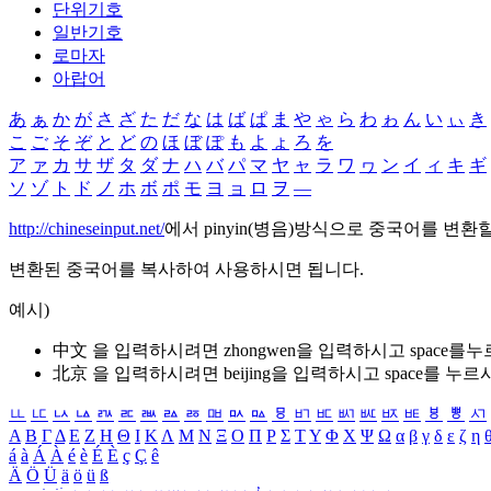
단위기호
일반기호
로마자
아랍어
あ
ぁ
か
が
さ
ざ
た
だ
な
は
ば
ぱ
ま
や
ゃ
ら
わ
ゎ
ん
い
ぃ
き
こ
ご
そ
ぞ
と
ど
の
ほ
ぼ
ぽ
も
よ
ょ
ろ
を
ア
ァ
カ
サ
ザ
タ
ダ
ナ
ハ
バ
パ
マ
ヤ
ャ
ラ
ワ
ヮ
ン
イ
ィ
キ
ギ
ソ
ゾ
ト
ド
ノ
ホ
ボ
ポ
モ
ヨ
ョ
ロ
ヲ
―
http://chineseinput.net/
에서 pinyin(병음)방식으로 중국어를 변환
변환된 중국어를 복사하여 사용하시면 됩니다.
예시)
中文 을 입력하시려면
zhongwen
을 입력하시고 space를
北京 을 입력하시려면
beijing
을 입력하시고 space를 누르
ㅥ
ㅦ
ㅧ
ㅨ
ㅩ
ㅪ
ㅫ
ㅬ
ㅭ
ㅮ
ㅯ
ㅰ
ㅱ
ㅲ
ㅳ
ㅴ
ㅵ
ㅶ
ㅷ
ㅸ
ㅹ
ㅺ
Α
Β
Γ
Δ
Ε
Ζ
Η
Θ
Ι
Κ
Λ
Μ
Ν
Ξ
Ο
Π
Ρ
Σ
Τ
Υ
Φ
Χ
Ψ
Ω
α
β
γ
δ
ε
ζ
η
á
à
Á
À
é
è
É
È
ç
Ç
ê
Ä
Ö
Ü
ä
ö
ü
ß