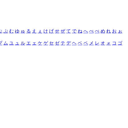
ぶ
ぷ
む
ゆ
ゅ
る
え
ぇ
け
げ
せ
ぜ
て
で
ね
へ
べ
ぺ
め
れ
お
ぉ
プ
ム
ユ
ュ
ル
エ
ェ
ケ
ゲ
セ
ゼ
テ
デ
ヘ
ベ
ペ
メ
レ
オ
ォ
コ
ゴ