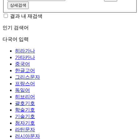
상세검색
결과 내 재검색
인기 검색어
다국어 입력
히라가나
가타카나
중국어
한글고어
그리스문자
프랑스어
독일어
히브리어
괄호기호
학술기호
기술기호
첨자기호
라틴문자
러시아문자