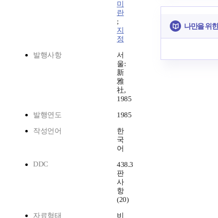
미
란
;
나만을 위한
지
정
발행사항
서
울:
新
雅
社,
1985
발행연도
1985
작성언어
한
국
어
DDC
438.3
판
사
항
(20)
자료형태
비