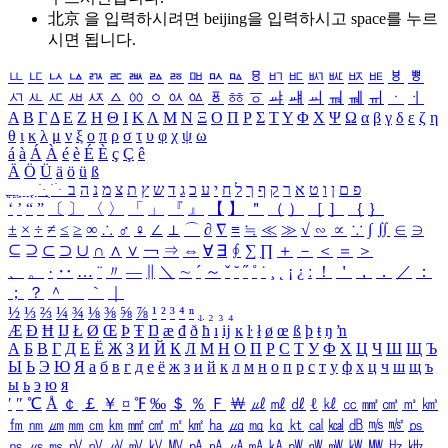
北京 을 입력하시려면
beijing
을 입력하시고 space를 누르
시면 됩니다.
ㅥ
ㅦ
ㅧ
ㅨ
ㅩ
ㅪ
ㅫ
ㅬ
ㅭ
ㅮ
ㅯ
ㅰ
ㅱ
ㅲ
ㅳ
ㅴ
ㅵ
ㅶ
ㅷ
ㅸ
ㅹ
ㅺ
ㅻ
ㅼ
ㅽ
ㅾ
ㅿ
ㆀ
ㆁ
ㆂ
ㆃ
ㆄ
ㆅ
ㆆ
ㆇ
ㆈ
ㆉ
ㆊ
ㆋ
ㆌ
ㆍ
ㆎ
Α
Β
Γ
Δ
Ε
Ζ
Η
Θ
Ι
Κ
Λ
Μ
Ν
Ξ
Ο
Π
Ρ
Σ
Τ
Υ
Φ
Χ
Ψ
Ω
α
β
γ
δ
ε
ζ
η
θ
ι
κ
λ
μ
ν
ξ
ο
π
ρ
σ
τ
υ
φ
χ
ψ
ω
á
à
Á
À
é
è
É
È
ç
Ç
ê
Ä
Ö
Ü
ä
ö
ü
ß
ְ
ֳ
ֲ
ֱ
ָ
ַ
ֵ
ֶ
ִ
ֹ
ּ
ֻ
ׂ
ׁ
ּ
ב
ה
נ
מ
צ
ת
ץ
ש
ד
ג
כ
ע
י
ח
ל
ך
ף
ק
ר
א
ט
ו
ן
ם
פ
‘
’
“
”
〔
〕
〈
〉
「
」
『
』
【
】
＂
（
）
［
］
｛
｝
±
×
÷
≠
≤
≥
∞
∴
♂
♀
∠
⊥
⌒
∂
∇
≡
≒
≪
≫
√
∽
∝
∵
∫
∬
∈
∋
⊆
⊇
⊂
⊃
∪
∩
∧
∨
￢
⇒
⇔
∀
∃
∮
∑
∏
＋
－
＜
＝
＞
、
。
·
‥
…
¨
〃
―
∥
＼
∼
´
～
ˇ
˘
˝
˚
˙
¸
˛
¡
¿
ː
！
＇
，
．
／
：
；
？
＾
＿
｀
｜
½
⅓
⅔
¼
¾
⅛
⅜
⅝
⅞
¹
²
³
⁴
ⁿ
₁
₂
₃
₄
Æ
Ð
Ħ
Ĳ
Ł
Ø
Œ
Þ
Ŧ
Ŋ
æ
đ
ð
ħ
ı
ĳ
ĸ
ŀ
ł
ø
œ
ß
þ
ŧ
ŋ
ŉ
А
Б
В
Г
Д
Е
Ё
Ж
З
И
Й
К
Л
М
Н
О
П
Р
С
Т
У
Ф
Х
Ц
Ч
Ш
Щ
Ъ
Ы
Ь
Э
Ю
Я
а
б
в
г
д
е
ё
ж
з
и
й
к
л
м
н
о
п
р
с
т
у
ф
х
ц
ч
ш
щ
ъ
ы
ь
э
ю
я
′
″
℃
Å
￠
￡
￥
¤
℉
‰
＄
％
Ｆ
￦
㎕
㎖
㎗
ℓ
㎘
㏄
㎣
㎤
㎥
㎦
㎙
㎚
㎛
㎜
㎝
㎞
㎟
㎠
㎡
㎢
㏊
㎍
㎎
㎏
㏏
㎈
㎉
㏈
㎧
㎨
㎰
㎱
㎲
㎳
㎴
㎵
㎶
㎷
㎸
㎹
㎀
㎁
㎂
㎃
㎄
㎺
㎻
㎽
㎾
㎿
㎐
㎑