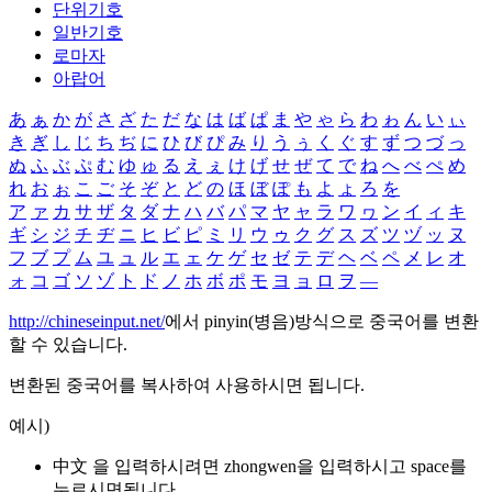
단위기호
일반기호
로마자
아랍어
あ
ぁ
か
が
さ
ざ
た
だ
な
は
ば
ぱ
ま
や
ゃ
ら
わ
ゎ
ん
い
ぃ
き
ぎ
し
じ
ち
ぢ
に
ひ
び
ぴ
み
り
う
ぅ
く
ぐ
す
ず
つ
づ
っ
ぬ
ふ
ぶ
ぷ
む
ゆ
ゅ
る
え
ぇ
け
げ
せ
ぜ
て
で
ね
へ
べ
ぺ
め
れ
お
ぉ
こ
ご
そ
ぞ
と
ど
の
ほ
ぼ
ぽ
も
よ
ょ
ろ
を
ア
ァ
カ
サ
ザ
タ
ダ
ナ
ハ
バ
パ
マ
ヤ
ャ
ラ
ワ
ヮ
ン
イ
ィ
キ
ギ
シ
ジ
チ
ヂ
ニ
ヒ
ビ
ピ
ミ
リ
ウ
ゥ
ク
グ
ス
ズ
ツ
ヅ
ッ
ヌ
フ
ブ
プ
ム
ユ
ュ
ル
エ
ェ
ケ
ゲ
セ
ゼ
テ
デ
ヘ
ベ
ペ
メ
レ
オ
ォ
コ
ゴ
ソ
ゾ
ト
ド
ノ
ホ
ボ
ポ
モ
ヨ
ョ
ロ
ヲ
―
http://chineseinput.net/
에서 pinyin(병음)방식으로 중국어를 변환
할 수 있습니다.
변환된 중국어를 복사하여 사용하시면 됩니다.
예시)
中文 을 입력하시려면
zhongwen
을 입력하시고 space를
누르시면됩니다.