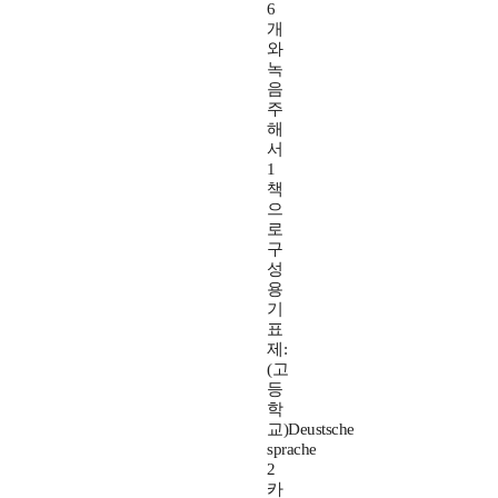
6
개
와
녹
음
주
해
서
1
책
으
로
구
성
용
기
표
제:
(고
등
학
교)Deustsche
sprache
2
카