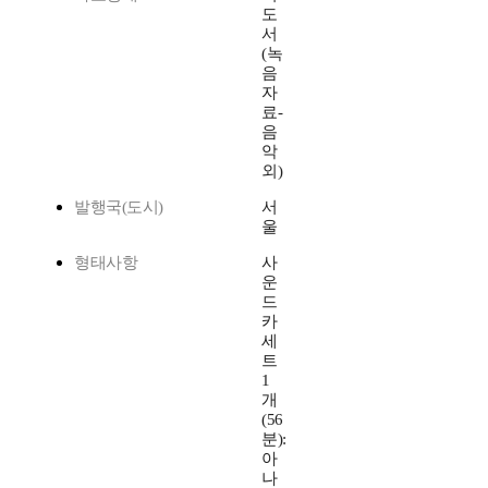
도
서
(녹
음
자
료-
음
악
외)
발행국(도시)
서
울
형태사항
사
운
드
카
세
트
1
개
(56
분):
아
나