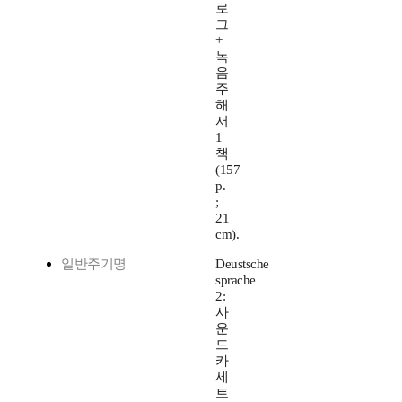
로
그
+
녹
음
주
해
서
1
책
(157
p.
;
21
cm).
일반주기명
Deustsche
sprache
2:
사
운
드
카
세
트