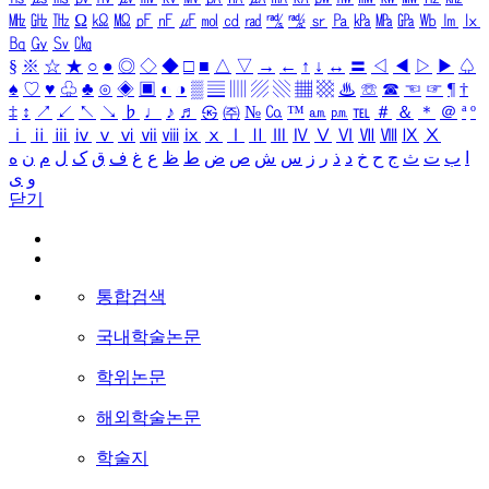
㎒
㎓
㎔
Ω
㏀
㏁
㎊
㎋
㎌
㏖
㏅
㎭
㎮
㎯
㏛
㎩
㎪
㎫
㎬
㏝
㏐
㏓
㏃
㏉
㏜
㏆
§
※
☆
★
○
●
◎
◇
◆
□
■
△
▽
→
←
↑
↓
↔
〓
◁
◀
▷
▶
♤
♠
♡
♥
♧
♣
⊙
◈
▣
◐
◑
▒
▤
▥
▨
▧
▦
▩
♨
☏
☎
☜
☞
¶
†
‡
↕
↗
↙
↖
↘
♭
♩
♪
♬
㉿
㈜
№
㏇
™
㏂
㏘
℡
＃
＆
＊
＠
ª
º
ⅰ
ⅱ
ⅲ
ⅳ
ⅴ
ⅵ
ⅶ
ⅷ
ⅸ
ⅹ
Ⅰ
Ⅱ
Ⅲ
Ⅳ
Ⅴ
Ⅵ
Ⅶ
Ⅷ
Ⅸ
Ⅹ
ا
ب
ت
ث
ج
ح
خ
د
ذ
ر
ز
س
ش
ص
ض
ط
ظ
ع
غ
ف
ق
ک
ل
م
ن
ه
و
ی
닫기
통합검색
국내학술논문
학위논문
해외학술논문
학술지