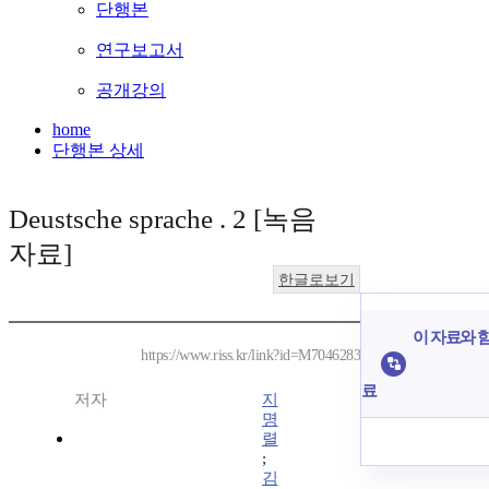
단행본
연구보고서
공개강의
home
단행본 상세
Deustsche sprache . 2 [녹음
자료]
한글로보기
이 자료와 함
https://www.riss.kr/link?id=M7046283
료
저자
지
명
렬
;
김