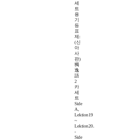
세
트
용
기
등
표
제:
(신
아
사
판)
獨
逸
語
2
카
세
트
Side
A,
Lektion19
~
Lektion20.
-
Side