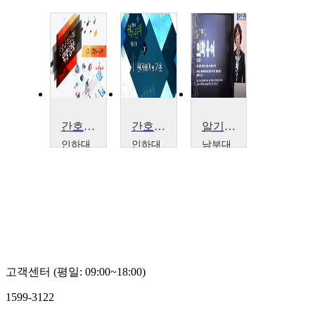
간호사 창업관리 역량강화
간호사 원가관리 역량강화
알기 쉽게 풀어보는 간호의학용어(알아야 할 의학용어)
인하대
인하대
남부대
학교
학교
학교
임지
임지
김원
영
영
경
고객센터 (평일: 09:00~18:00)
1599-3122