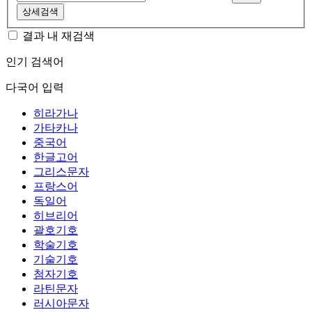
상세검색
결과 내 재검색
인기 검색어
다국어 입력
히라가나
가타카나
중국어
한글고어
그리스문자
프랑스어
독일어
히브리어
괄호기호
학술기호
기술기호
첨자기호
라틴문자
러시아문자