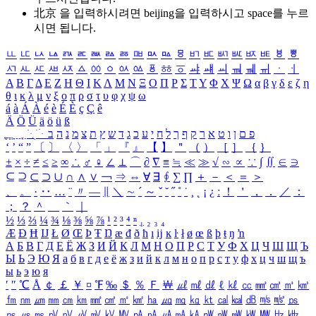
北京 을 입력하시려면
beijing
을 입력하시고 space를 누르
시면 됩니다.
ㅥ
ㅦ
ㅧ
ㅨ
ㅩ
ㅪ
ㅫ
ㅬ
ㅭ
ㅮ
ㅯ
ㅰ
ㅱ
ㅲ
ㅳ
ㅴ
ㅵ
ㅶ
ㅷ
ㅸ
ㅹ
ㅺ
ㅻ
ㅼ
ㅽ
ㅾ
ㅿ
ㆀ
ㆁ
ㆂ
ㆃ
ㆄ
ㆅ
ㆆ
ㆇ
ㆈ
ㆉ
ㆊ
ㆋ
ㆌ
ㆍ
ㆎ
Α
Β
Γ
Δ
Ε
Ζ
Η
Θ
Ι
Κ
Λ
Μ
Ν
Ξ
Ο
Π
Ρ
Σ
Τ
Υ
Φ
Χ
Ψ
Ω
α
β
γ
δ
ε
ζ
η
θ
ι
κ
λ
μ
ν
ξ
ο
π
ρ
σ
τ
υ
φ
χ
ψ
ω
á
à
Á
À
é
è
É
È
ç
Ç
ê
Ä
Ö
Ü
ä
ö
ü
ß
ְ
ֳ
ֲ
ֱ
ָ
ַ
ֵ
ֶ
ִ
ֹ
ּ
ֻ
ׂ
ׁ
ּ
ב
ה
נ
מ
צ
ת
ץ
ש
ד
ג
כ
ע
י
ח
ל
ך
ף
ק
ר
א
ט
ו
ן
ם
פ
‘
’
“
”
〔
〕
〈
〉
「
」
『
』
【
】
＂
（
）
［
］
｛
｝
±
×
÷
≠
≤
≥
∞
∴
♂
♀
∠
⊥
⌒
∂
∇
≡
≒
≪
≫
√
∽
∝
∵
∫
∬
∈
∋
⊆
⊇
⊂
⊃
∪
∩
∧
∨
￢
⇒
⇔
∀
∃
∮
∑
∏
＋
－
＜
＝
＞
、
。
·
‥
…
¨
〃
―
∥
＼
∼
´
～
ˇ
˘
˝
˚
˙
¸
˛
¡
¿
ː
！
＇
，
．
／
：
；
？
＾
＿
｀
｜
½
⅓
⅔
¼
¾
⅛
⅜
⅝
⅞
¹
²
³
⁴
ⁿ
₁
₂
₃
₄
Æ
Ð
Ħ
Ĳ
Ł
Ø
Œ
Þ
Ŧ
Ŋ
æ
đ
ð
ħ
ı
ĳ
ĸ
ŀ
ł
ø
œ
ß
þ
ŧ
ŋ
ŉ
А
Б
В
Г
Д
Е
Ё
Ж
З
И
Й
К
Л
М
Н
О
П
Р
С
Т
У
Ф
Х
Ц
Ч
Ш
Щ
Ъ
Ы
Ь
Э
Ю
Я
а
б
в
г
д
е
ё
ж
з
и
й
к
л
м
н
о
п
р
с
т
у
ф
х
ц
ч
ш
щ
ъ
ы
ь
э
ю
я
′
″
℃
Å
￠
￡
￥
¤
℉
‰
＄
％
Ｆ
￦
㎕
㎖
㎗
ℓ
㎘
㏄
㎣
㎤
㎥
㎦
㎙
㎚
㎛
㎜
㎝
㎞
㎟
㎠
㎡
㎢
㏊
㎍
㎎
㎏
㏏
㎈
㎉
㏈
㎧
㎨
㎰
㎱
㎲
㎳
㎴
㎵
㎶
㎷
㎸
㎹
㎀
㎁
㎂
㎃
㎄
㎺
㎻
㎽
㎾
㎿
㎐
㎑