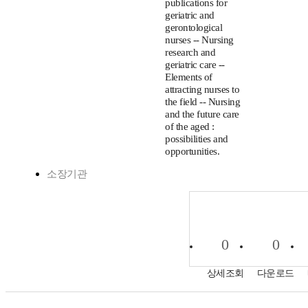
publications for
geriatric and
gerontological
nurses -- Nursing
research and
geriatric care --
Elements of
attracting nurses to
the field -- Nursing
and the future care
of the aged :
possibilities and
opportunities.
소장기관
0
0
상세조회
다운로드