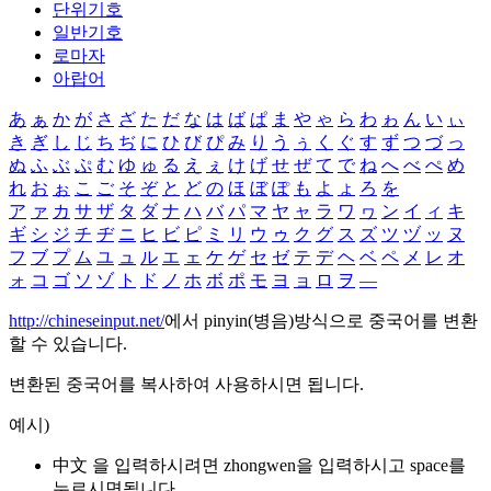
단위기호
일반기호
로마자
아랍어
あ
ぁ
か
が
さ
ざ
た
だ
な
は
ば
ぱ
ま
や
ゃ
ら
わ
ゎ
ん
い
ぃ
き
ぎ
し
じ
ち
ぢ
に
ひ
び
ぴ
み
り
う
ぅ
く
ぐ
す
ず
つ
づ
っ
ぬ
ふ
ぶ
ぷ
む
ゆ
ゅ
る
え
ぇ
け
げ
せ
ぜ
て
で
ね
へ
べ
ぺ
め
れ
お
ぉ
こ
ご
そ
ぞ
と
ど
の
ほ
ぼ
ぽ
も
よ
ょ
ろ
を
ア
ァ
カ
サ
ザ
タ
ダ
ナ
ハ
バ
パ
マ
ヤ
ャ
ラ
ワ
ヮ
ン
イ
ィ
キ
ギ
シ
ジ
チ
ヂ
ニ
ヒ
ビ
ピ
ミ
リ
ウ
ゥ
ク
グ
ス
ズ
ツ
ヅ
ッ
ヌ
フ
ブ
プ
ム
ユ
ュ
ル
エ
ェ
ケ
ゲ
セ
ゼ
テ
デ
ヘ
ベ
ペ
メ
レ
オ
ォ
コ
ゴ
ソ
ゾ
ト
ド
ノ
ホ
ボ
ポ
モ
ヨ
ョ
ロ
ヲ
―
http://chineseinput.net/
에서 pinyin(병음)방식으로 중국어를 변환
할 수 있습니다.
변환된 중국어를 복사하여 사용하시면 됩니다.
예시)
中文 을 입력하시려면
zhongwen
을 입력하시고 space를
누르시면됩니다.