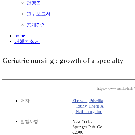
단행본
연구보고서
공개강의
home
단행본 상세
Geriatric nursing : growth of a specialty
https://www.riss.kr/li
저자
Ebersole, Priscilla
;
Touhy, Theris A
;
NetLibrary, Inc
발행사항
New York :
Springer Pub. Co.,
c2006