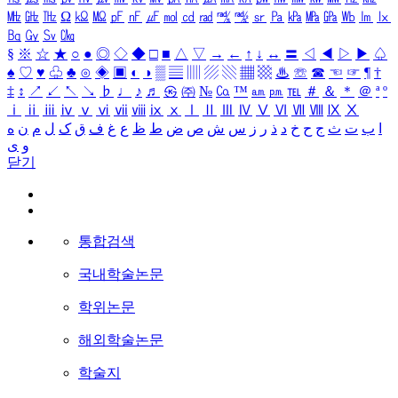
㎒
㎓
㎔
Ω
㏀
㏁
㎊
㎋
㎌
㏖
㏅
㎭
㎮
㎯
㏛
㎩
㎪
㎫
㎬
㏝
㏐
㏓
㏃
㏉
㏜
㏆
§
※
☆
★
○
●
◎
◇
◆
□
■
△
▽
→
←
↑
↓
↔
〓
◁
◀
▷
▶
♤
♠
♡
♥
♧
♣
⊙
◈
▣
◐
◑
▒
▤
▥
▨
▧
▦
▩
♨
☏
☎
☜
☞
¶
†
‡
↕
↗
↙
↖
↘
♭
♩
♪
♬
㉿
㈜
№
㏇
™
㏂
㏘
℡
＃
＆
＊
＠
ª
º
ⅰ
ⅱ
ⅲ
ⅳ
ⅴ
ⅵ
ⅶ
ⅷ
ⅸ
ⅹ
Ⅰ
Ⅱ
Ⅲ
Ⅳ
Ⅴ
Ⅵ
Ⅶ
Ⅷ
Ⅸ
Ⅹ
ا
ب
ت
ث
ج
ح
خ
د
ذ
ر
ز
س
ش
ص
ض
ط
ظ
ع
غ
ف
ق
ک
ل
م
ن
ه
و
ی
닫기
통합검색
국내학술논문
학위논문
해외학술논문
학술지