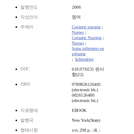
발행연도
2006
작성언어
영어
주제어
Geriatric nursing
;
Nurses
;
Geriatric Nursing
;
Nurses
;
Soins infirmiers en
gériatrie
;
Infirmières
DDC
618.97/0231 판사
항(22)
ISBN
9780826126481
(electronic bk.)
0826126480
(electronic bk.)
자료형태
EBOOK
발행국
New York(State)
형태사항
xvi, 298 p. : ill. ;