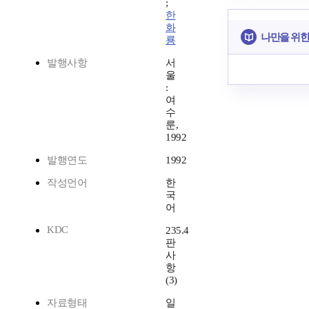
;
한
화
나만을 위한
룡
발행사항
서
울
:
여
수
룬,
1992
발행연도
1992
작성언어
한
국
어
KDC
235.4
판
사
항
(3)
자료형태
일