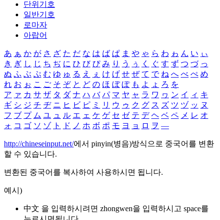
단위기호
일반기호
로마자
아랍어
あ
ぁ
か
が
さ
ざ
た
だ
な
は
ば
ぱ
ま
や
ゃ
ら
わ
ゎ
ん
い
ぃ
き
ぎ
し
じ
ち
ぢ
に
ひ
び
ぴ
み
り
う
ぅ
く
ぐ
す
ず
つ
づ
っ
ぬ
ふ
ぶ
ぷ
む
ゆ
ゅ
る
え
ぇ
け
げ
せ
ぜ
て
で
ね
へ
べ
ぺ
め
れ
お
ぉ
こ
ご
そ
ぞ
と
ど
の
ほ
ぼ
ぽ
も
よ
ょ
ろ
を
ア
ァ
カ
サ
ザ
タ
ダ
ナ
ハ
バ
パ
マ
ヤ
ャ
ラ
ワ
ヮ
ン
イ
ィ
キ
ギ
シ
ジ
チ
ヂ
ニ
ヒ
ビ
ピ
ミ
リ
ウ
ゥ
ク
グ
ス
ズ
ツ
ヅ
ッ
ヌ
フ
ブ
プ
ム
ユ
ュ
ル
エ
ェ
ケ
ゲ
セ
ゼ
テ
デ
ヘ
ベ
ペ
メ
レ
オ
ォ
コ
ゴ
ソ
ゾ
ト
ド
ノ
ホ
ボ
ポ
モ
ヨ
ョ
ロ
ヲ
―
http://chineseinput.net/
에서 pinyin(병음)방식으로 중국어를 변환
할 수 있습니다.
변환된 중국어를 복사하여 사용하시면 됩니다.
예시)
中文 을 입력하시려면
zhongwen
을 입력하시고 space를
누르시면됩니다.