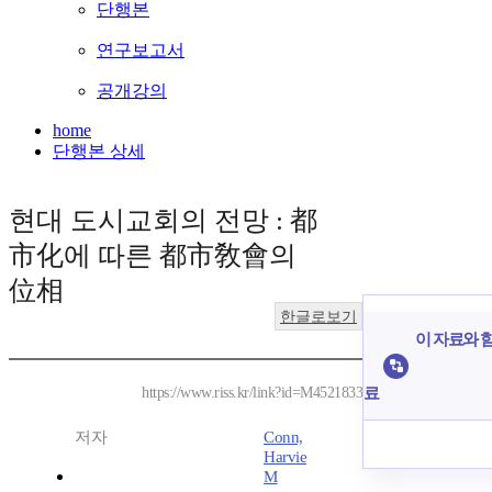
단행본
연구보고서
공개강의
home
단행본 상세
현대 도시교회의 전망 : 都
市化에 따른 都市敎會의
位相
한글로보기
이 자료와 함
료
https://www.riss.kr/link?id=M4521833
저자
Conn,
Harvie
M