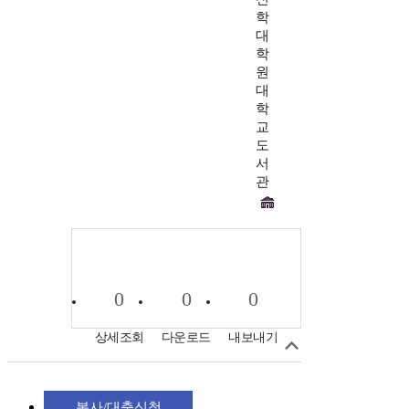
학
대
학
원
대
학
교
도
서
관
0
0
0
상세조회
다운로드
내보내기
복사/대출신청