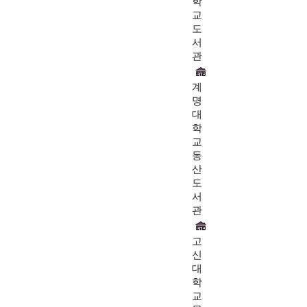
학
교
도
서
관
계
명
대
학
교
동
산
도
서
관
고
신
대
학
교