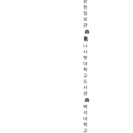
문
헌
정
보
관
나
사
렛
대
학
교
도
서
관
백
석
대
학
교