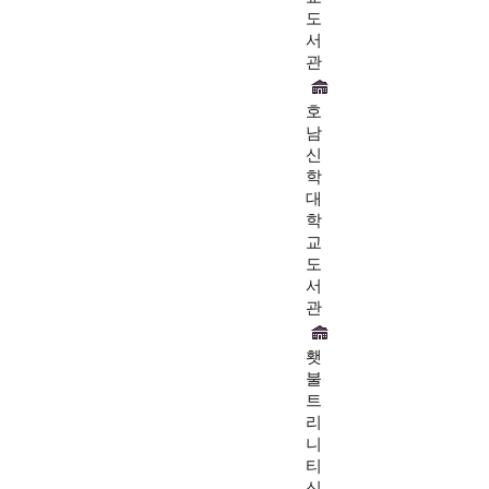
도
서
관
호
남
신
학
대
학
교
도
서
관
횃
불
트
리
니
티
신