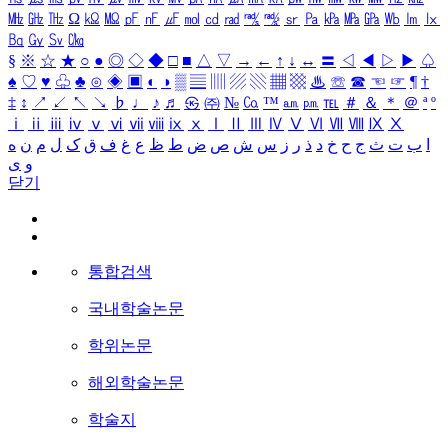
㎒
㎓
㎔
Ω
㏀
㏁
㎊
㎋
㎌
㏖
㏅
㎭
㎮
㎯
㏛
㎩
㎪
㎫
㎬
㏝
㏐
㏓
㏃
㏉
㏜
㏆
§
※
☆
★
○
●
◎
◇
◆
□
■
△
▽
→
←
↑
↓
↔
〓
◁
◀
▷
▶
♤
♠
♡
♥
♧
♣
⊙
◈
▣
◐
◑
▒
▤
▥
▨
▧
▦
▩
♨
☏
☎
☜
☞
¶
†
‡
↕
↗
↙
↖
↘
♭
♩
♪
♬
㉿
㈜
№
㏇
™
㏂
㏘
℡
＃
＆
＊
＠
ª
º
ⅰ
ⅱ
ⅲ
ⅳ
ⅴ
ⅵ
ⅶ
ⅷ
ⅸ
ⅹ
Ⅰ
Ⅱ
Ⅲ
Ⅳ
Ⅴ
Ⅵ
Ⅶ
Ⅷ
Ⅸ
Ⅹ
ا
ب
ت
ث
ج
ح
خ
د
ذ
ر
ز
س
ش
ص
ض
ط
ظ
ع
غ
ف
ق
ک
ل
م
ن
ه
و
ی
닫기
통합검색
국내학술논문
학위논문
해외학술논문
학술지