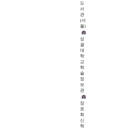
도
서
관
(서
울)
성
결
대
학
교
학
술
정
보
관
장
로
회
신
학