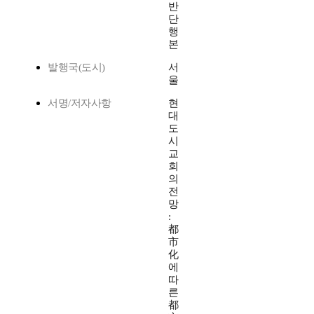
반
단
행
본
발행국(도시)
서
울
서명/저자사항
현
대
도
시
교
회
의
전
망
:
都
市
化
에
따
른
都