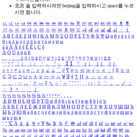
北京 을 입력하시려면
beijing
을 입력하시고 space를 누르
시면 됩니다.
ㅥ
ㅦ
ㅧ
ㅨ
ㅩ
ㅪ
ㅫ
ㅬ
ㅭ
ㅮ
ㅯ
ㅰ
ㅱ
ㅲ
ㅳ
ㅴ
ㅵ
ㅶ
ㅷ
ㅸ
ㅹ
ㅺ
ㅻ
ㅼ
ㅽ
ㅾ
ㅿ
ㆀ
ㆁ
ㆂ
ㆃ
ㆄ
ㆅ
ㆆ
ㆇ
ㆈ
ㆉ
ㆊ
ㆋ
ㆌ
ㆍ
ㆎ
Α
Β
Γ
Δ
Ε
Ζ
Η
Θ
Ι
Κ
Λ
Μ
Ν
Ξ
Ο
Π
Ρ
Σ
Τ
Υ
Φ
Χ
Ψ
Ω
α
β
γ
δ
ε
ζ
η
θ
ι
κ
λ
μ
ν
ξ
ο
π
ρ
σ
τ
υ
φ
χ
ψ
ω
á
à
Á
À
é
è
É
È
ç
Ç
ê
Ä
Ö
Ü
ä
ö
ü
ß
ְ
ֳ
ֲ
ֱ
ָ
ַ
ֵ
ֶ
ִ
ֹ
ּ
ֻ
ׂ
ׁ
ּ
ב
ה
נ
מ
צ
ת
ץ
ש
ד
ג
כ
ע
י
ח
ל
ך
ף
ק
ר
א
ט
ו
ן
ם
פ
‘
’
“
”
〔
〕
〈
〉
「
」
『
』
【
】
＂
（
）
［
］
｛
｝
±
×
÷
≠
≤
≥
∞
∴
♂
♀
∠
⊥
⌒
∂
∇
≡
≒
≪
≫
√
∽
∝
∵
∫
∬
∈
∋
⊆
⊇
⊂
⊃
∪
∩
∧
∨
￢
⇒
⇔
∀
∃
∮
∑
∏
＋
－
＜
＝
＞
、
。
·
‥
…
¨
〃
―
∥
＼
∼
´
～
ˇ
˘
˝
˚
˙
¸
˛
¡
¿
ː
！
＇
，
．
／
：
；
？
＾
＿
｀
｜
½
⅓
⅔
¼
¾
⅛
⅜
⅝
⅞
¹
²
³
⁴
ⁿ
₁
₂
₃
₄
Æ
Ð
Ħ
Ĳ
Ł
Ø
Œ
Þ
Ŧ
Ŋ
æ
đ
ð
ħ
ı
ĳ
ĸ
ŀ
ł
ø
œ
ß
þ
ŧ
ŋ
ŉ
А
Б
В
Г
Д
Е
Ё
Ж
З
И
Й
К
Л
М
Н
О
П
Р
С
Т
У
Ф
Х
Ц
Ч
Ш
Щ
Ъ
Ы
Ь
Э
Ю
Я
а
б
в
г
д
е
ё
ж
з
и
й
к
л
м
н
о
п
р
с
т
у
ф
х
ц
ч
ш
щ
ъ
ы
ь
э
ю
я
′
″
℃
Å
￠
￡
￥
¤
℉
‰
＄
％
Ｆ
￦
㎕
㎖
㎗
ℓ
㎘
㏄
㎣
㎤
㎥
㎦
㎙
㎚
㎛
㎜
㎝
㎞
㎟
㎠
㎡
㎢
㏊
㎍
㎎
㎏
㏏
㎈
㎉
㏈
㎧
㎨
㎰
㎱
㎲
㎳
㎴
㎵
㎶
㎷
㎸
㎹
㎀
㎁
㎂
㎃
㎄
㎺
㎻
㎽
㎾
㎿
㎐
㎑