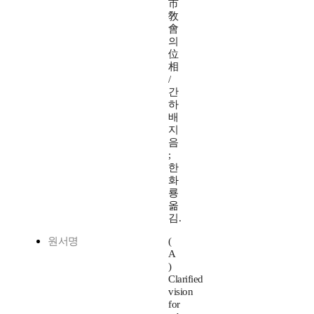
市
敎
會
의
位
相
/
간
하
배
지
음
;
한
화
룡
옮
김.
원서명
(
A
)
Clarified
vision
for