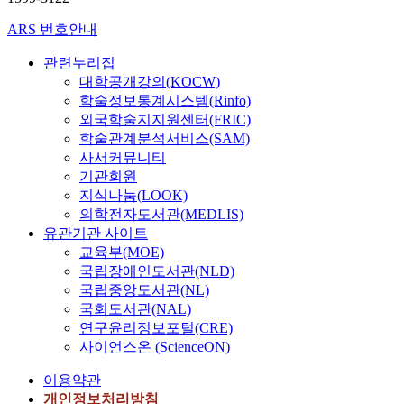
ARS 번호안내
관련누리집
대학공개강의(KOCW)
학술정보통계시스템(Rinfo)
외국학술지지원센터(FRIC)
학술관계분석서비스(SAM)
사서커뮤니티
기관회원
지식나눔(LOOK)
의학전자도서관(MEDLIS)
유관기관 사이트
교육부(MOE)
국립장애인도서관(NLD)
국립중앙도서관(NL)
국회도서관(NAL)
연구윤리정보포털(CRE)
사이언스온 (ScienceON)
이용약관
개인정보처리방침