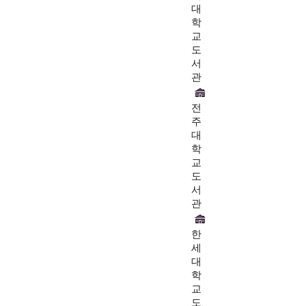
대
학
교
도
서
관
전
주
대
학
교
도
서
관
한
세
대
학
교
도