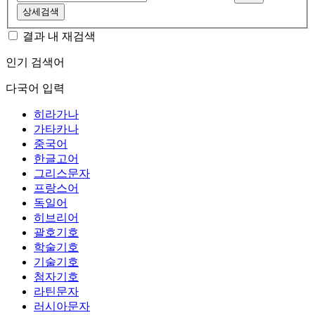
상세검색
결과 내 재검색
인기 검색어
다국어 입력
히라가나
가타카나
중국어
한글고어
그리스문자
프랑스어
독일어
히브리어
괄호기호
학술기호
기술기호
첨자기호
라틴문자
러시아문자