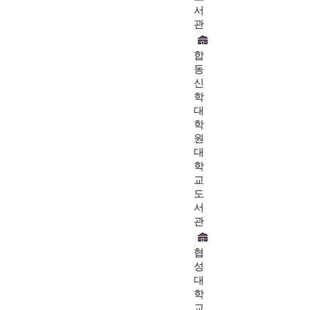
서
관
합
동
신
학
대
학
원
대
학
교
도
서
관
협
성
대
학
교