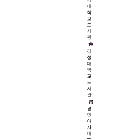
서
대
학
교
도
서
관
경
성
대
학
교
도
서
관
경
인
여
자
대