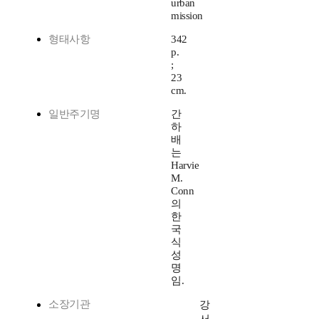
urban
mission
형태사항
342
p.
;
23
cm.
일반주기명
간
하
배
는
Harvie
M.
Conn
의
한
국
식
성
명
임.
소장기관
강