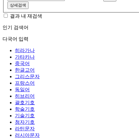
상세검색
결과 내 재검색
인기 검색어
다국어 입력
히라가나
가타카나
중국어
한글고어
그리스문자
프랑스어
독일어
히브리어
괄호기호
학술기호
기술기호
첨자기호
라틴문자
러시아문자