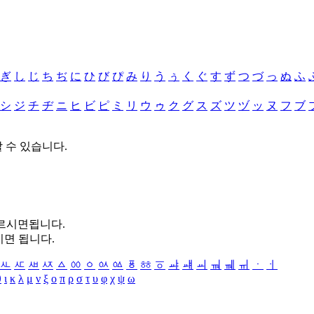
ぎ
し
じ
ち
ぢ
に
ひ
び
ぴ
み
り
う
ぅ
く
ぐ
す
ず
つ
づ
っ
ぬ
ふ
シ
ジ
チ
ヂ
ニ
ヒ
ビ
ピ
ミ
リ
ウ
ゥ
ク
グ
ス
ズ
ツ
ヅ
ッ
ヌ
フ
ブ
할 수 있습니다.
누르시면됩니다.
시면 됩니다.
ㅻ
ㅼ
ㅽ
ㅾ
ㅿ
ㆀ
ㆁ
ㆂ
ㆃ
ㆄ
ㆅ
ㆆ
ㆇ
ㆈ
ㆉ
ㆊ
ㆋ
ㆌ
ㆍ
ㆎ
θ
ι
κ
λ
μ
ν
ξ
ο
π
ρ
σ
τ
υ
φ
χ
ψ
ω