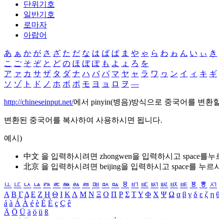
단위기호
일반기호
로마자
아랍어
あ
ぁ
か
が
さ
ざ
た
だ
な
は
ば
ぱ
ま
や
ゃ
ら
わ
ゎ
ん
い
ぃ
き
こ
ご
そ
ぞ
と
ど
の
ほ
ぼ
ぽ
も
よ
ょ
ろ
を
ア
ァ
カ
サ
ザ
タ
ダ
ナ
ハ
バ
パ
マ
ヤ
ャ
ラ
ワ
ヮ
ン
イ
ィ
キ
ギ
ソ
ゾ
ト
ド
ノ
ホ
ボ
ポ
モ
ヨ
ョ
ロ
ヲ
―
http://chineseinput.net/
에서 pinyin(병음)방식으로 중국어를 변환
변환된 중국어를 복사하여 사용하시면 됩니다.
예시)
中文 을 입력하시려면
zhongwen
을 입력하시고 space를
北京 을 입력하시려면
beijing
을 입력하시고 space를 누르
ㅥ
ㅦ
ㅧ
ㅨ
ㅩ
ㅪ
ㅫ
ㅬ
ㅭ
ㅮ
ㅯ
ㅰ
ㅱ
ㅲ
ㅳ
ㅴ
ㅵ
ㅶ
ㅷ
ㅸ
ㅹ
ㅺ
Α
Β
Γ
Δ
Ε
Ζ
Η
Θ
Ι
Κ
Λ
Μ
Ν
Ξ
Ο
Π
Ρ
Σ
Τ
Υ
Φ
Χ
Ψ
Ω
α
β
γ
δ
ε
ζ
η
á
à
Á
À
é
è
É
È
ç
Ç
ê
Ä
Ö
Ü
ä
ö
ü
ß