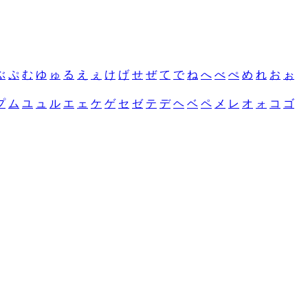
ぶ
ぷ
む
ゆ
ゅ
る
え
ぇ
け
げ
せ
ぜ
て
で
ね
へ
べ
ぺ
め
れ
お
ぉ
プ
ム
ユ
ュ
ル
エ
ェ
ケ
ゲ
セ
ゼ
テ
デ
ヘ
ベ
ペ
メ
レ
オ
ォ
コ
ゴ