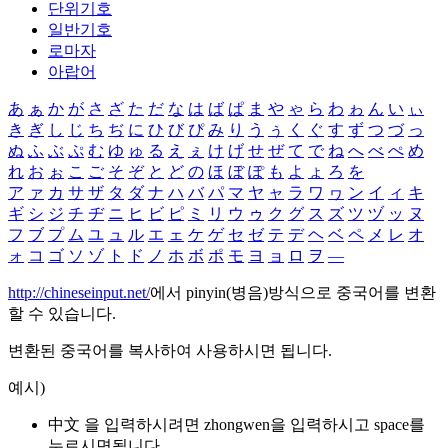
단위기호
일반기호
로마자
아랍어
あ
ぁ
か
が
さ
ざ
た
だ
な
は
ば
ぱ
ま
や
ゃ
ら
わ
ゎ
ん
い
ぃ
き
ぎ
し
じ
ち
ぢ
に
ひ
び
ぴ
み
り
う
ぅ
く
ぐ
す
ず
つ
づ
っ
ぬ
ふ
ぶ
ぷ
む
ゆ
ゅ
る
え
ぇ
け
げ
せ
ぜ
て
で
ね
へ
べ
ぺ
め
れ
お
ぉ
こ
ご
そ
ぞ
と
ど
の
ほ
ぼ
ぽ
も
よ
ょ
ろ
を
ア
ァ
カ
サ
ザ
タ
ダ
ナ
ハ
バ
パ
マ
ヤ
ャ
ラ
ワ
ヮ
ン
イ
ィ
キ
ギ
シ
ジ
チ
ヂ
ニ
ヒ
ビ
ピ
ミ
リ
ウ
ゥ
ク
グ
ス
ズ
ツ
ヅ
ッ
ヌ
フ
ブ
プ
ム
ユ
ュ
ル
エ
ェ
ケ
ゲ
セ
ゼ
テ
デ
ヘ
ベ
ペ
メ
レ
オ
ォ
コ
ゴ
ソ
ゾ
ト
ド
ノ
ホ
ボ
ポ
モ
ヨ
ョ
ロ
ヲ
―
http://chineseinput.net/
에서 pinyin(병음)방식으로 중국어를 변환
할 수 있습니다.
변환된 중국어를 복사하여 사용하시면 됩니다.
예시)
中文 을 입력하시려면
zhongwen
을 입력하시고 space를
누르시면됩니다.