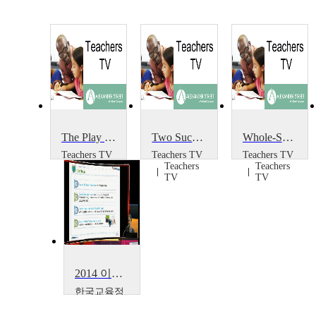
The Play Project
Two Successful Projects
Whole-School Portrait Project
Teachers TV
Teachers TV
Teachers TV
Teachers
Teachers
Teachers
TV
TV
TV
2014 이러닝 국제 콘퍼런스 : What is the Lessons from Education Support Project~
한국교육정
보진흥협회