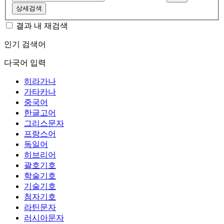
상세검색
결과 내 재검색
인기 검색어
다국어 입력
히라가나
가타카나
중국어
한글고어
그리스문자
프랑스어
독일어
히브리어
괄호기호
학술기호
기술기호
첨자기호
라틴문자
러시아문자