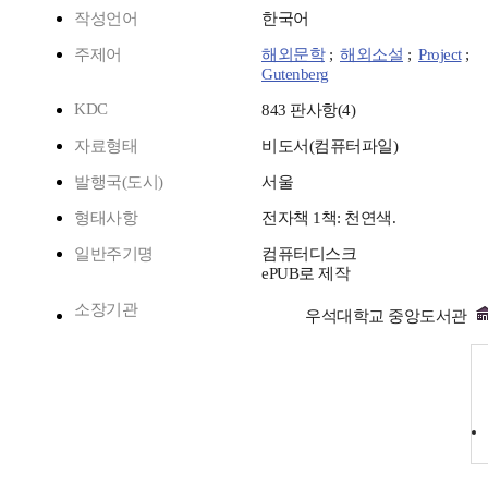
작성언어
한국어
주제어
해외문학
;
해외소설
;
Project
;
Gutenberg
KDC
843 판사항(4)
자료형태
비도서(컴퓨터파일)
발행국(도시)
서울
형태사항
전자책 1책: 천연색.
일반주기명
컴퓨터디스크
ePUB로 제작
소장기관
우석대학교 중앙도서관