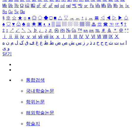
㎒
㎓
㎔
Ω
㏀
㏁
㎊
㎋
㎌
㏖
㏅
㎭
㎮
㎯
㏛
㎩
㎪
㎫
㎬
㏝
㏐
㏓
㏃
㏉
㏜
㏆
§
※
☆
★
○
●
◎
◇
◆
□
■
△
▽
→
←
↑
↓
↔
〓
◁
◀
▷
▶
♤
♠
♡
♥
♧
♣
⊙
◈
▣
◐
◑
▒
▤
▥
▨
▧
▦
▩
♨
☏
☎
☜
☞
¶
†
‡
↕
↗
↙
↖
↘
♭
♩
♪
♬
㉿
㈜
№
㏇
™
㏂
㏘
℡
＃
＆
＊
＠
ª
º
ⅰ
ⅱ
ⅲ
ⅳ
ⅴ
ⅵ
ⅶ
ⅷ
ⅸ
ⅹ
Ⅰ
Ⅱ
Ⅲ
Ⅳ
Ⅴ
Ⅵ
Ⅶ
Ⅷ
Ⅸ
Ⅹ
ا
ب
ت
ث
ج
ح
خ
د
ذ
ر
ز
س
ش
ص
ض
ط
ظ
ع
غ
ف
ق
ک
ل
م
ن
ه
و
ی
닫기
통합검색
국내학술논문
학위논문
해외학술논문
학술지