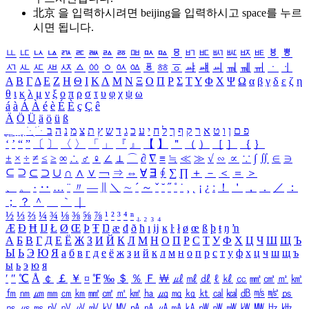
北京 을 입력하시려면
beijing
을 입력하시고 space를 누르
시면 됩니다.
ㅥ
ㅦ
ㅧ
ㅨ
ㅩ
ㅪ
ㅫ
ㅬ
ㅭ
ㅮ
ㅯ
ㅰ
ㅱ
ㅲ
ㅳ
ㅴ
ㅵ
ㅶ
ㅷ
ㅸ
ㅹ
ㅺ
ㅻ
ㅼ
ㅽ
ㅾ
ㅿ
ㆀ
ㆁ
ㆂ
ㆃ
ㆄ
ㆅ
ㆆ
ㆇ
ㆈ
ㆉ
ㆊ
ㆋ
ㆌ
ㆍ
ㆎ
Α
Β
Γ
Δ
Ε
Ζ
Η
Θ
Ι
Κ
Λ
Μ
Ν
Ξ
Ο
Π
Ρ
Σ
Τ
Υ
Φ
Χ
Ψ
Ω
α
β
γ
δ
ε
ζ
η
θ
ι
κ
λ
μ
ν
ξ
ο
π
ρ
σ
τ
υ
φ
χ
ψ
ω
á
à
Á
À
é
è
É
È
ç
Ç
ê
Ä
Ö
Ü
ä
ö
ü
ß
ְ
ֳ
ֲ
ֱ
ָ
ַ
ֵ
ֶ
ִ
ֹ
ּ
ֻ
ׂ
ׁ
ּ
ב
ה
נ
מ
צ
ת
ץ
ש
ד
ג
כ
ע
י
ח
ל
ך
ף
ק
ר
א
ט
ו
ן
ם
פ
‘
’
“
”
〔
〕
〈
〉
「
」
『
』
【
】
＂
（
）
［
］
｛
｝
±
×
÷
≠
≤
≥
∞
∴
♂
♀
∠
⊥
⌒
∂
∇
≡
≒
≪
≫
√
∽
∝
∵
∫
∬
∈
∋
⊆
⊇
⊂
⊃
∪
∩
∧
∨
￢
⇒
⇔
∀
∃
∮
∑
∏
＋
－
＜
＝
＞
、
。
·
‥
…
¨
〃
―
∥
＼
∼
´
～
ˇ
˘
˝
˚
˙
¸
˛
¡
¿
ː
！
＇
，
．
／
：
；
？
＾
＿
｀
｜
½
⅓
⅔
¼
¾
⅛
⅜
⅝
⅞
¹
²
³
⁴
ⁿ
₁
₂
₃
₄
Æ
Ð
Ħ
Ĳ
Ł
Ø
Œ
Þ
Ŧ
Ŋ
æ
đ
ð
ħ
ı
ĳ
ĸ
ŀ
ł
ø
œ
ß
þ
ŧ
ŋ
ŉ
А
Б
В
Г
Д
Е
Ё
Ж
З
И
Й
К
Л
М
Н
О
П
Р
С
Т
У
Ф
Х
Ц
Ч
Ш
Щ
Ъ
Ы
Ь
Э
Ю
Я
а
б
в
г
д
е
ё
ж
з
и
й
к
л
м
н
о
п
р
с
т
у
ф
х
ц
ч
ш
щ
ъ
ы
ь
э
ю
я
′
″
℃
Å
￠
￡
￥
¤
℉
‰
＄
％
Ｆ
￦
㎕
㎖
㎗
ℓ
㎘
㏄
㎣
㎤
㎥
㎦
㎙
㎚
㎛
㎜
㎝
㎞
㎟
㎠
㎡
㎢
㏊
㎍
㎎
㎏
㏏
㎈
㎉
㏈
㎧
㎨
㎰
㎱
㎲
㎳
㎴
㎵
㎶
㎷
㎸
㎹
㎀
㎁
㎂
㎃
㎄
㎺
㎻
㎽
㎾
㎿
㎐
㎑