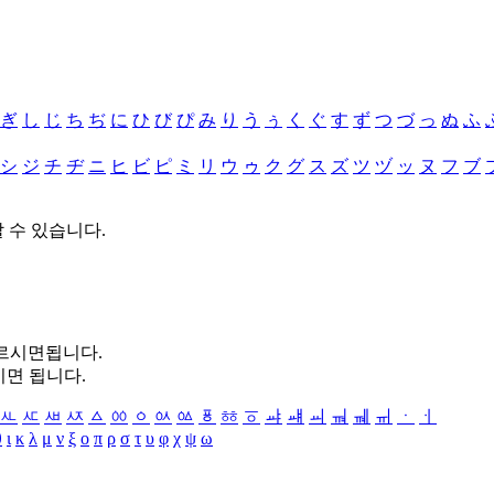
ぎ
し
じ
ち
ぢ
に
ひ
び
ぴ
み
り
う
ぅ
く
ぐ
す
ず
つ
づ
っ
ぬ
ふ
シ
ジ
チ
ヂ
ニ
ヒ
ビ
ピ
ミ
リ
ウ
ゥ
ク
グ
ス
ズ
ツ
ヅ
ッ
ヌ
フ
ブ
할 수 있습니다.
누르시면됩니다.
시면 됩니다.
ㅻ
ㅼ
ㅽ
ㅾ
ㅿ
ㆀ
ㆁ
ㆂ
ㆃ
ㆄ
ㆅ
ㆆ
ㆇ
ㆈ
ㆉ
ㆊ
ㆋ
ㆌ
ㆍ
ㆎ
θ
ι
κ
λ
μ
ν
ξ
ο
π
ρ
σ
τ
υ
φ
χ
ψ
ω