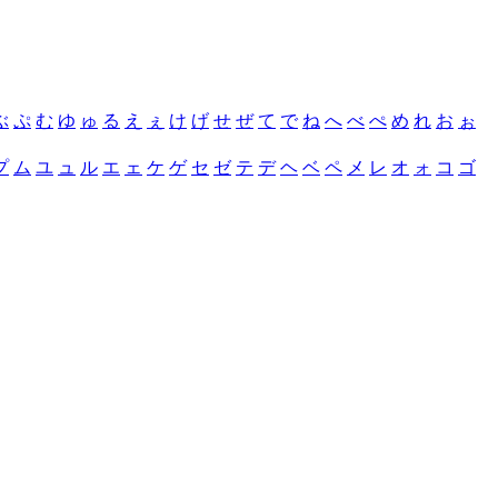
ぶ
ぷ
む
ゆ
ゅ
る
え
ぇ
け
げ
せ
ぜ
て
で
ね
へ
べ
ぺ
め
れ
お
ぉ
プ
ム
ユ
ュ
ル
エ
ェ
ケ
ゲ
セ
ゼ
テ
デ
ヘ
ベ
ペ
メ
レ
オ
ォ
コ
ゴ