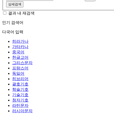
상세검색
결과 내 재검색
인기 검색어
다국어 입력
히라가나
가타카나
중국어
한글고어
그리스문자
프랑스어
독일어
히브리어
괄호기호
학술기호
기술기호
첨자기호
라틴문자
러시아문자