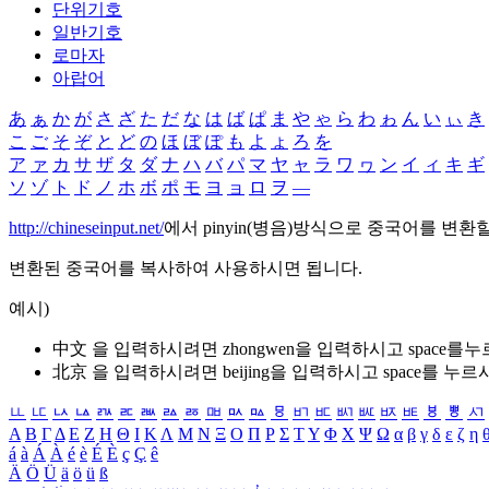
단위기호
일반기호
로마자
아랍어
あ
ぁ
か
が
さ
ざ
た
だ
な
は
ば
ぱ
ま
や
ゃ
ら
わ
ゎ
ん
い
ぃ
き
こ
ご
そ
ぞ
と
ど
の
ほ
ぼ
ぽ
も
よ
ょ
ろ
を
ア
ァ
カ
サ
ザ
タ
ダ
ナ
ハ
バ
パ
マ
ヤ
ャ
ラ
ワ
ヮ
ン
イ
ィ
キ
ギ
ソ
ゾ
ト
ド
ノ
ホ
ボ
ポ
モ
ヨ
ョ
ロ
ヲ
―
http://chineseinput.net/
에서 pinyin(병음)방식으로 중국어를 변환
변환된 중국어를 복사하여 사용하시면 됩니다.
예시)
中文 을 입력하시려면
zhongwen
을 입력하시고 space를
北京 을 입력하시려면
beijing
을 입력하시고 space를 누르
ㅥ
ㅦ
ㅧ
ㅨ
ㅩ
ㅪ
ㅫ
ㅬ
ㅭ
ㅮ
ㅯ
ㅰ
ㅱ
ㅲ
ㅳ
ㅴ
ㅵ
ㅶ
ㅷ
ㅸ
ㅹ
ㅺ
Α
Β
Γ
Δ
Ε
Ζ
Η
Θ
Ι
Κ
Λ
Μ
Ν
Ξ
Ο
Π
Ρ
Σ
Τ
Υ
Φ
Χ
Ψ
Ω
α
β
γ
δ
ε
ζ
η
á
à
Á
À
é
è
É
È
ç
Ç
ê
Ä
Ö
Ü
ä
ö
ü
ß