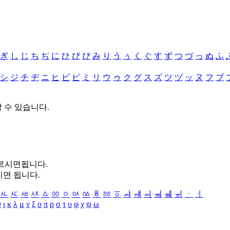
ぎ
し
じ
ち
ぢ
に
ひ
び
ぴ
み
り
う
ぅ
く
ぐ
す
ず
つ
づ
っ
ぬ
ふ
シ
ジ
チ
ヂ
ニ
ヒ
ビ
ピ
ミ
リ
ウ
ゥ
ク
グ
ス
ズ
ツ
ヅ
ッ
ヌ
フ
ブ
할 수 있습니다.
누르시면됩니다.
시면 됩니다.
ㅻ
ㅼ
ㅽ
ㅾ
ㅿ
ㆀ
ㆁ
ㆂ
ㆃ
ㆄ
ㆅ
ㆆ
ㆇ
ㆈ
ㆉ
ㆊ
ㆋ
ㆌ
ㆍ
ㆎ
θ
ι
κ
λ
μ
ν
ξ
ο
π
ρ
σ
τ
υ
φ
χ
ψ
ω