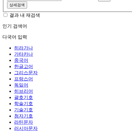
상세검색
결과 내 재검색
인기 검색어
다국어 입력
히라가나
가타카나
중국어
한글고어
그리스문자
프랑스어
독일어
히브리어
괄호기호
학술기호
기술기호
첨자기호
라틴문자
러시아문자