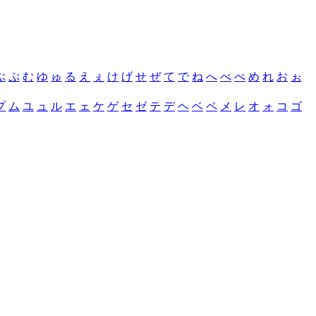
ぶ
ぷ
む
ゆ
ゅ
る
え
ぇ
け
げ
せ
ぜ
て
で
ね
へ
べ
ぺ
め
れ
お
ぉ
プ
ム
ユ
ュ
ル
エ
ェ
ケ
ゲ
セ
ゼ
テ
デ
ヘ
ベ
ペ
メ
レ
オ
ォ
コ
ゴ