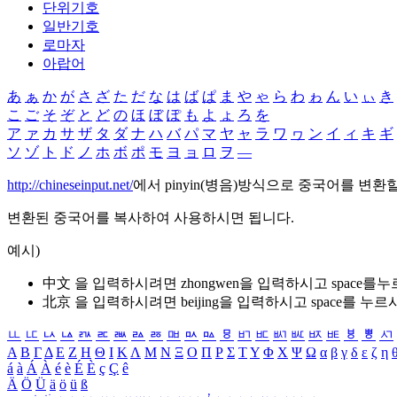
단위기호
일반기호
로마자
아랍어
あ
ぁ
か
が
さ
ざ
た
だ
な
は
ば
ぱ
ま
や
ゃ
ら
わ
ゎ
ん
い
ぃ
き
こ
ご
そ
ぞ
と
ど
の
ほ
ぼ
ぽ
も
よ
ょ
ろ
を
ア
ァ
カ
サ
ザ
タ
ダ
ナ
ハ
バ
パ
マ
ヤ
ャ
ラ
ワ
ヮ
ン
イ
ィ
キ
ギ
ソ
ゾ
ト
ド
ノ
ホ
ボ
ポ
モ
ヨ
ョ
ロ
ヲ
―
http://chineseinput.net/
에서 pinyin(병음)방식으로 중국어를 변환
변환된 중국어를 복사하여 사용하시면 됩니다.
예시)
中文 을 입력하시려면
zhongwen
을 입력하시고 space를
北京 을 입력하시려면
beijing
을 입력하시고 space를 누르
ㅥ
ㅦ
ㅧ
ㅨ
ㅩ
ㅪ
ㅫ
ㅬ
ㅭ
ㅮ
ㅯ
ㅰ
ㅱ
ㅲ
ㅳ
ㅴ
ㅵ
ㅶ
ㅷ
ㅸ
ㅹ
ㅺ
Α
Β
Γ
Δ
Ε
Ζ
Η
Θ
Ι
Κ
Λ
Μ
Ν
Ξ
Ο
Π
Ρ
Σ
Τ
Υ
Φ
Χ
Ψ
Ω
α
β
γ
δ
ε
ζ
η
á
à
Á
À
é
è
É
È
ç
Ç
ê
Ä
Ö
Ü
ä
ö
ü
ß