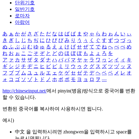
단위기호
일반기호
로마자
아랍어
あ
ぁ
か
が
さ
ざ
た
だ
な
は
ば
ぱ
ま
や
ゃ
ら
わ
ゎ
ん
い
ぃ
き
ぎ
し
じ
ち
ぢ
に
ひ
び
ぴ
み
り
う
ぅ
く
ぐ
す
ず
つ
づ
っ
ぬ
ふ
ぶ
ぷ
む
ゆ
ゅ
る
え
ぇ
け
げ
せ
ぜ
て
で
ね
へ
べ
ぺ
め
れ
お
ぉ
こ
ご
そ
ぞ
と
ど
の
ほ
ぼ
ぽ
も
よ
ょ
ろ
を
ア
ァ
カ
サ
ザ
タ
ダ
ナ
ハ
バ
パ
マ
ヤ
ャ
ラ
ワ
ヮ
ン
イ
ィ
キ
ギ
シ
ジ
チ
ヂ
ニ
ヒ
ビ
ピ
ミ
リ
ウ
ゥ
ク
グ
ス
ズ
ツ
ヅ
ッ
ヌ
フ
ブ
プ
ム
ユ
ュ
ル
エ
ェ
ケ
ゲ
セ
ゼ
テ
デ
ヘ
ベ
ペ
メ
レ
オ
ォ
コ
ゴ
ソ
ゾ
ト
ド
ノ
ホ
ボ
ポ
モ
ヨ
ョ
ロ
ヲ
―
http://chineseinput.net/
에서 pinyin(병음)방식으로 중국어를 변환
할 수 있습니다.
변환된 중국어를 복사하여 사용하시면 됩니다.
예시)
中文 을 입력하시려면
zhongwen
을 입력하시고 space를
누르시면됩니다.