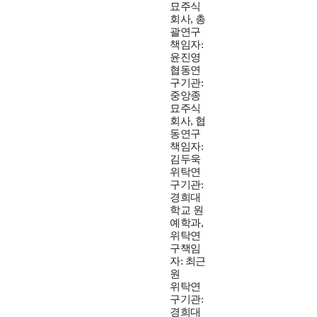
묘주식
회사, 총
괄연구
책임자:
윤진영
협동연
구기관:
중앙종
묘주식
회사, 협
동연구
책임자:
김두욱
위탁연
구기관:
경희대
학교 원
예학과,
위탁연
구책임
자: 최근
원
위탁연
구기관:
경희대