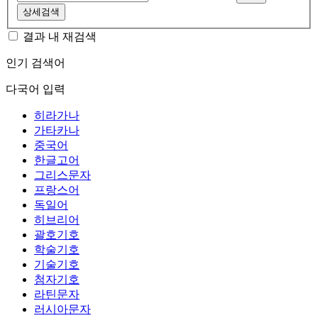
상세검색
결과 내 재검색
인기 검색어
다국어 입력
히라가나
가타카나
중국어
한글고어
그리스문자
프랑스어
독일어
히브리어
괄호기호
학술기호
기술기호
첨자기호
라틴문자
러시아문자