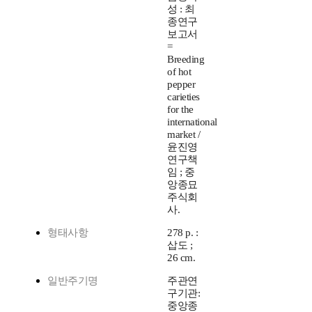
성 : 최
종연구
보고서
=
Breeding
of hot
pepper
carieties
for the
international
market /
윤진영
연구책
임 ; 중
앙종묘
주식회
사.
형태사항
278 p. :
삽도 ;
26 cm.
일반주기명
주관연
구기관:
중앙종