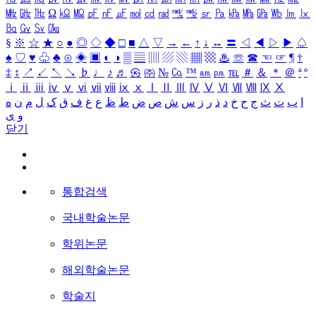
㎒
㎓
㎔
Ω
㏀
㏁
㎊
㎋
㎌
㏖
㏅
㎭
㎮
㎯
㏛
㎩
㎪
㎫
㎬
㏝
㏐
㏓
㏃
㏉
㏜
㏆
§
※
☆
★
○
●
◎
◇
◆
□
■
△
▽
→
←
↑
↓
↔
〓
◁
◀
▷
▶
♤
♠
♡
♥
♧
♣
⊙
◈
▣
◐
◑
▒
▤
▥
▨
▧
▦
▩
♨
☏
☎
☜
☞
¶
†
‡
↕
↗
↙
↖
↘
♭
♩
♪
♬
㉿
㈜
№
㏇
™
㏂
㏘
℡
＃
＆
＊
＠
ª
º
ⅰ
ⅱ
ⅲ
ⅳ
ⅴ
ⅵ
ⅶ
ⅷ
ⅸ
ⅹ
Ⅰ
Ⅱ
Ⅲ
Ⅳ
Ⅴ
Ⅵ
Ⅶ
Ⅷ
Ⅸ
Ⅹ
ا
ب
ت
ث
ج
ح
خ
د
ذ
ر
ز
س
ش
ص
ض
ط
ظ
ع
غ
ف
ق
ک
ل
م
ن
ه
و
ی
닫기
통합검색
국내학술논문
학위논문
해외학술논문
학술지