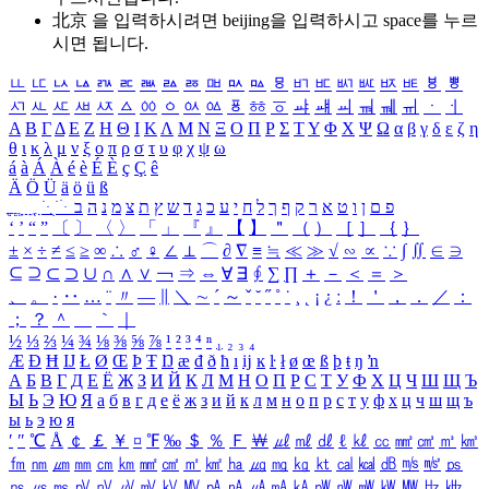
北京 을 입력하시려면
beijing
을 입력하시고 space를 누르
시면 됩니다.
ㅥ
ㅦ
ㅧ
ㅨ
ㅩ
ㅪ
ㅫ
ㅬ
ㅭ
ㅮ
ㅯ
ㅰ
ㅱ
ㅲ
ㅳ
ㅴ
ㅵ
ㅶ
ㅷ
ㅸ
ㅹ
ㅺ
ㅻ
ㅼ
ㅽ
ㅾ
ㅿ
ㆀ
ㆁ
ㆂ
ㆃ
ㆄ
ㆅ
ㆆ
ㆇ
ㆈ
ㆉ
ㆊ
ㆋ
ㆌ
ㆍ
ㆎ
Α
Β
Γ
Δ
Ε
Ζ
Η
Θ
Ι
Κ
Λ
Μ
Ν
Ξ
Ο
Π
Ρ
Σ
Τ
Υ
Φ
Χ
Ψ
Ω
α
β
γ
δ
ε
ζ
η
θ
ι
κ
λ
μ
ν
ξ
ο
π
ρ
σ
τ
υ
φ
χ
ψ
ω
á
à
Á
À
é
è
É
È
ç
Ç
ê
Ä
Ö
Ü
ä
ö
ü
ß
ְ
ֳ
ֲ
ֱ
ָ
ַ
ֵ
ֶ
ִ
ֹ
ּ
ֻ
ׂ
ׁ
ּ
ב
ה
נ
מ
צ
ת
ץ
ש
ד
ג
כ
ע
י
ח
ל
ך
ף
ק
ר
א
ט
ו
ן
ם
פ
‘
’
“
”
〔
〕
〈
〉
「
」
『
』
【
】
＂
（
）
［
］
｛
｝
±
×
÷
≠
≤
≥
∞
∴
♂
♀
∠
⊥
⌒
∂
∇
≡
≒
≪
≫
√
∽
∝
∵
∫
∬
∈
∋
⊆
⊇
⊂
⊃
∪
∩
∧
∨
￢
⇒
⇔
∀
∃
∮
∑
∏
＋
－
＜
＝
＞
、
。
·
‥
…
¨
〃
―
∥
＼
∼
´
～
ˇ
˘
˝
˚
˙
¸
˛
¡
¿
ː
！
＇
，
．
／
：
；
？
＾
＿
｀
｜
½
⅓
⅔
¼
¾
⅛
⅜
⅝
⅞
¹
²
³
⁴
ⁿ
₁
₂
₃
₄
Æ
Ð
Ħ
Ĳ
Ł
Ø
Œ
Þ
Ŧ
Ŋ
æ
đ
ð
ħ
ı
ĳ
ĸ
ŀ
ł
ø
œ
ß
þ
ŧ
ŋ
ŉ
А
Б
В
Г
Д
Е
Ё
Ж
З
И
Й
К
Л
М
Н
О
П
Р
С
Т
У
Ф
Х
Ц
Ч
Ш
Щ
Ъ
Ы
Ь
Э
Ю
Я
а
б
в
г
д
е
ё
ж
з
и
й
к
л
м
н
о
п
р
с
т
у
ф
х
ц
ч
ш
щ
ъ
ы
ь
э
ю
я
′
″
℃
Å
￠
￡
￥
¤
℉
‰
＄
％
Ｆ
￦
㎕
㎖
㎗
ℓ
㎘
㏄
㎣
㎤
㎥
㎦
㎙
㎚
㎛
㎜
㎝
㎞
㎟
㎠
㎡
㎢
㏊
㎍
㎎
㎏
㏏
㎈
㎉
㏈
㎧
㎨
㎰
㎱
㎲
㎳
㎴
㎵
㎶
㎷
㎸
㎹
㎀
㎁
㎂
㎃
㎄
㎺
㎻
㎽
㎾
㎿
㎐
㎑