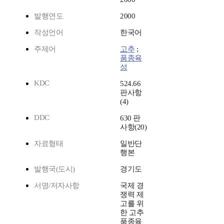
발행연도
2000
작성언어
한국어
주제어
고추
;
품종육
성
KDC
524.66
판사항
(4)
DDC
630 판
사항(20)
자료형태
일반단
행본
발행국(도시)
경기도
서명/저자사항
국제 경
쟁력 제
고를 위
한 고추
품종육