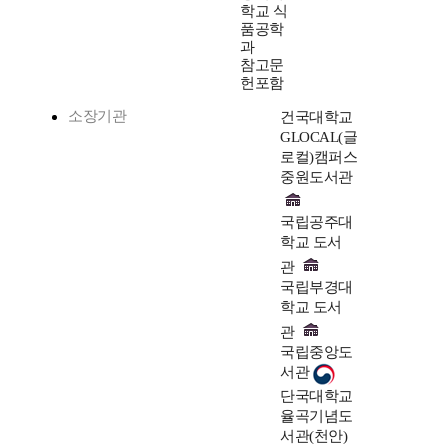
학교 식
품공학
과
참고문
헌포함
소장기관
건국대학교
GLOCAL(글
로컬)캠퍼스
중원도서관
국립공주대
학교 도서
관
국립부경대
학교 도서
관
국립중앙도
서관
단국대학교
율곡기념도
서관(천안)