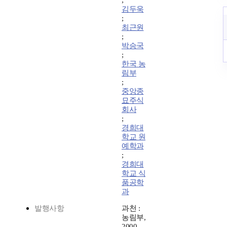
;
김두욱
;
최근원
;
박승국
;
한국 농
림부
;
중앙종
묘주식
회사
;
경희대
학교 원
예학과
;
경희대
학교 식
품공학
과
발행사항
과천 :
농림부,
2000