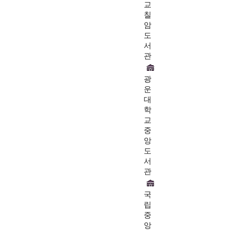
교
칠
암
도
서
관
광
운
대
학
교
중
앙
도
서
관
국
립
중
앙