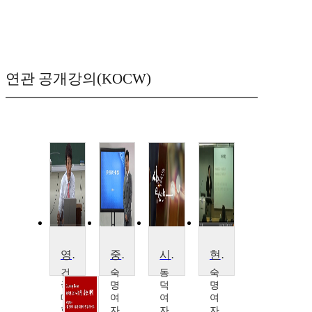
연관 공개강의(KOCW)
영미시의 이해와 감상
중국현대시산책
시란 무엇인가
현대 영미시
건
숙
동
숙
국
명
덕
명
대
여
여
여
학
자
자
자