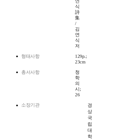
연
식
詩
集
/
김
연
식
저
형태사항
129p.;
23cm
총서사항
청
학
의
시;
26
소장기관
경
상
국
립
대
학