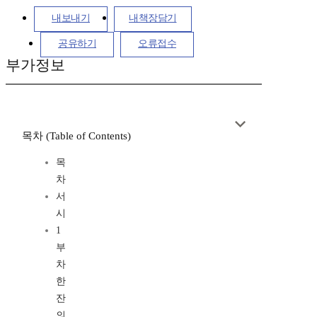
내보내기
내책장담기
공유하기
오류접수
부가정보
목차 (Table of Contents)
목
차
서
시
1
부
차
한
잔
의