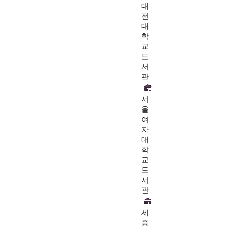
대
전
대
학
교
도
서
관
서
울
여
자
대
학
교
도
서
관
세
종