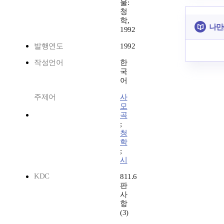
울:
청
학,
나만
1992
발행연도
1992
작성언어
한
국
어
주제어
사
모
곡
;
청
학
;
시
KDC
811.6
판
사
항
(3)