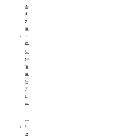
꿈
향
기
로
초
록
빛
숨
결
트
는
꿈
나
무
=
11
노
을