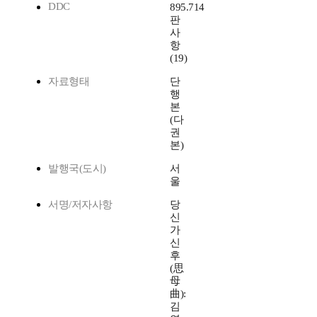
DDC
895.714
판
사
항
(19)
자료형태
단
행
본
(다
권
본)
발행국(도시)
서
울
서명/저자사항
당
신
가
신
후
(思
母
曲):
김