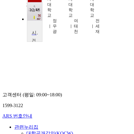
교
대
대
대
박
학
학
학
재
교
교
교
영
정
여
전
우
태
세
광
천
재
시의 힘, 낭송의 매력
건
국
대
학
교
김
난
주
고객센터 (평일: 09:00~18:00)
1599-3122
ARS 번호안내
관련누리집
대학공개강의(KOCW)