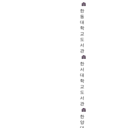
한
동
대
학
교
도
서
관
한
서
대
학
교
도
서
관
한
양
대