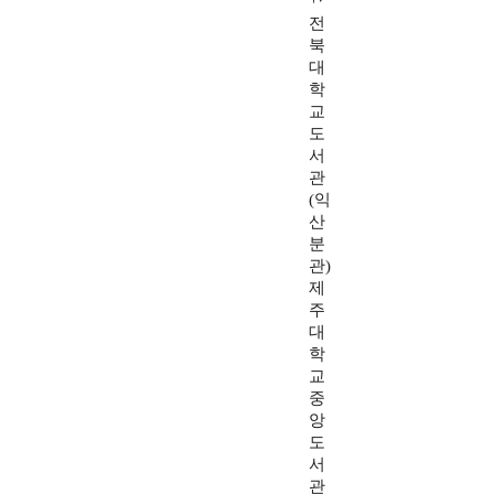
전
북
대
학
교
도
서
관
(익
산
분
관)
제
주
대
학
교
중
앙
도
서
관