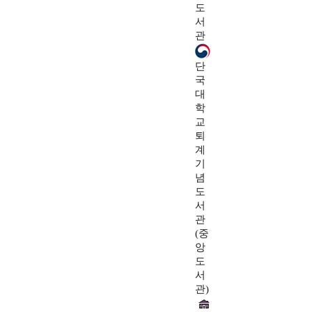
도
서
관
단
국
대
학
교
퇴
계
기
념
도
서
관
(중
앙
도
서
관)