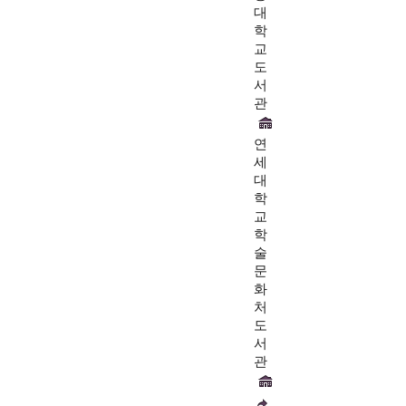
대
학
교
도
서
관
연
세
대
학
교
학
술
문
화
처
도
서
관