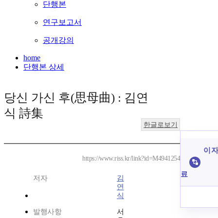
단행본
연구보고서
공개강의
home
단행본 상세
당신 가신 후(思母曲) : 김연
식 詩集
한글로보기
이 자
https://www.riss.kr/link?id=M4941254
료
저자
김
연
식
발행사항
서