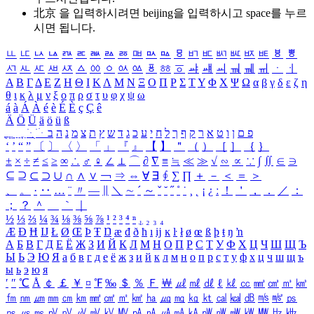
北京 을 입력하시려면
beijing
을 입력하시고 space를 누르
시면 됩니다.
ㅥ
ㅦ
ㅧ
ㅨ
ㅩ
ㅪ
ㅫ
ㅬ
ㅭ
ㅮ
ㅯ
ㅰ
ㅱ
ㅲ
ㅳ
ㅴ
ㅵ
ㅶ
ㅷ
ㅸ
ㅹ
ㅺ
ㅻ
ㅼ
ㅽ
ㅾ
ㅿ
ㆀ
ㆁ
ㆂ
ㆃ
ㆄ
ㆅ
ㆆ
ㆇ
ㆈ
ㆉ
ㆊ
ㆋ
ㆌ
ㆍ
ㆎ
Α
Β
Γ
Δ
Ε
Ζ
Η
Θ
Ι
Κ
Λ
Μ
Ν
Ξ
Ο
Π
Ρ
Σ
Τ
Υ
Φ
Χ
Ψ
Ω
α
β
γ
δ
ε
ζ
η
θ
ι
κ
λ
μ
ν
ξ
ο
π
ρ
σ
τ
υ
φ
χ
ψ
ω
á
à
Á
À
é
è
É
È
ç
Ç
ê
Ä
Ö
Ü
ä
ö
ü
ß
ְ
ֳ
ֲ
ֱ
ָ
ַ
ֵ
ֶ
ִ
ֹ
ּ
ֻ
ׂ
ׁ
ּ
ב
ה
נ
מ
צ
ת
ץ
ש
ד
ג
כ
ע
י
ח
ל
ך
ף
ק
ר
א
ט
ו
ן
ם
פ
‘
’
“
”
〔
〕
〈
〉
「
」
『
』
【
】
＂
（
）
［
］
｛
｝
±
×
÷
≠
≤
≥
∞
∴
♂
♀
∠
⊥
⌒
∂
∇
≡
≒
≪
≫
√
∽
∝
∵
∫
∬
∈
∋
⊆
⊇
⊂
⊃
∪
∩
∧
∨
￢
⇒
⇔
∀
∃
∮
∑
∏
＋
－
＜
＝
＞
、
。
·
‥
…
¨
〃
―
∥
＼
∼
´
～
ˇ
˘
˝
˚
˙
¸
˛
¡
¿
ː
！
＇
，
．
／
：
；
？
＾
＿
｀
｜
½
⅓
⅔
¼
¾
⅛
⅜
⅝
⅞
¹
²
³
⁴
ⁿ
₁
₂
₃
₄
Æ
Ð
Ħ
Ĳ
Ł
Ø
Œ
Þ
Ŧ
Ŋ
æ
đ
ð
ħ
ı
ĳ
ĸ
ŀ
ł
ø
œ
ß
þ
ŧ
ŋ
ŉ
А
Б
В
Г
Д
Е
Ё
Ж
З
И
Й
К
Л
М
Н
О
П
Р
С
Т
У
Ф
Х
Ц
Ч
Ш
Щ
Ъ
Ы
Ь
Э
Ю
Я
а
б
в
г
д
е
ё
ж
з
и
й
к
л
м
н
о
п
р
с
т
у
ф
х
ц
ч
ш
щ
ъ
ы
ь
э
ю
я
′
″
℃
Å
￠
￡
￥
¤
℉
‰
＄
％
Ｆ
￦
㎕
㎖
㎗
ℓ
㎘
㏄
㎣
㎤
㎥
㎦
㎙
㎚
㎛
㎜
㎝
㎞
㎟
㎠
㎡
㎢
㏊
㎍
㎎
㎏
㏏
㎈
㎉
㏈
㎧
㎨
㎰
㎱
㎲
㎳
㎴
㎵
㎶
㎷
㎸
㎹
㎀
㎁
㎂
㎃
㎄
㎺
㎻
㎽
㎾
㎿
㎐
㎑