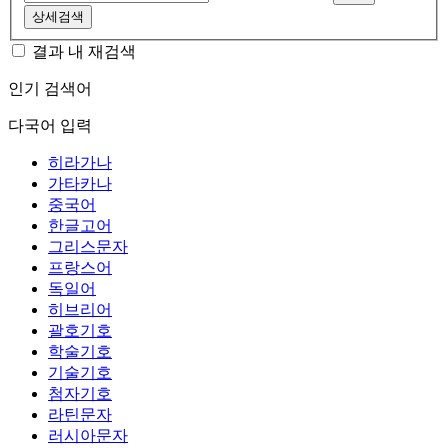
상세검색
결과 내 재검색
인기 검색어
다국어 입력
히라가나
가타카나
중국어
한글고어
그리스문자
프랑스어
독일어
히브리어
괄호기호
학술기호
기술기호
첨자기호
라틴문자
러시아문자