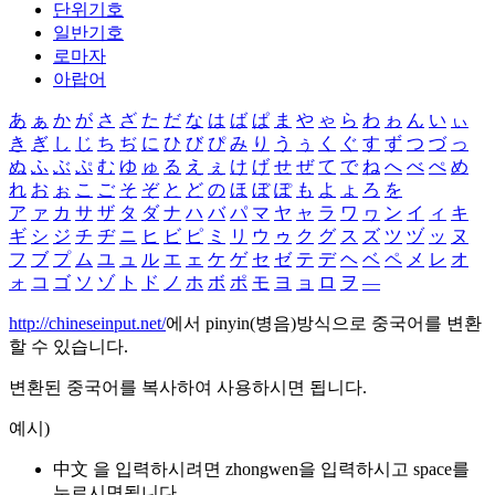
단위기호
일반기호
로마자
아랍어
あ
ぁ
か
が
さ
ざ
た
だ
な
は
ば
ぱ
ま
や
ゃ
ら
わ
ゎ
ん
い
ぃ
き
ぎ
し
じ
ち
ぢ
に
ひ
び
ぴ
み
り
う
ぅ
く
ぐ
す
ず
つ
づ
っ
ぬ
ふ
ぶ
ぷ
む
ゆ
ゅ
る
え
ぇ
け
げ
せ
ぜ
て
で
ね
へ
べ
ぺ
め
れ
お
ぉ
こ
ご
そ
ぞ
と
ど
の
ほ
ぼ
ぽ
も
よ
ょ
ろ
を
ア
ァ
カ
サ
ザ
タ
ダ
ナ
ハ
バ
パ
マ
ヤ
ャ
ラ
ワ
ヮ
ン
イ
ィ
キ
ギ
シ
ジ
チ
ヂ
ニ
ヒ
ビ
ピ
ミ
リ
ウ
ゥ
ク
グ
ス
ズ
ツ
ヅ
ッ
ヌ
フ
ブ
プ
ム
ユ
ュ
ル
エ
ェ
ケ
ゲ
セ
ゼ
テ
デ
ヘ
ベ
ペ
メ
レ
オ
ォ
コ
ゴ
ソ
ゾ
ト
ド
ノ
ホ
ボ
ポ
モ
ヨ
ョ
ロ
ヲ
―
http://chineseinput.net/
에서 pinyin(병음)방식으로 중국어를 변환
할 수 있습니다.
변환된 중국어를 복사하여 사용하시면 됩니다.
예시)
中文 을 입력하시려면
zhongwen
을 입력하시고 space를
누르시면됩니다.