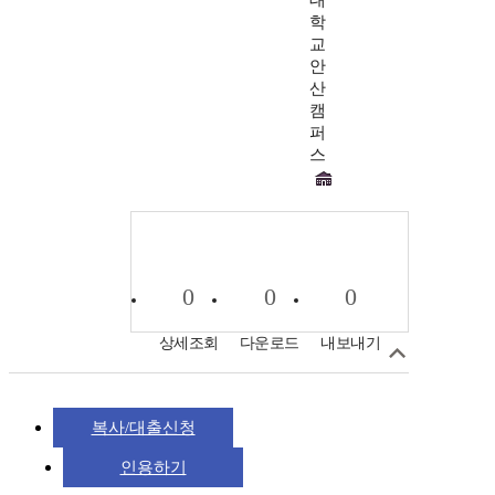
학
교
안
산
캠
퍼
스
0
0
0
상세조회
다운로드
내보내기
복사/대출신청
인용하기