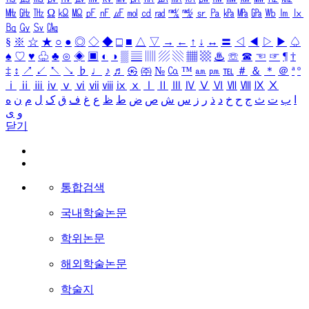
㎒
㎓
㎔
Ω
㏀
㏁
㎊
㎋
㎌
㏖
㏅
㎭
㎮
㎯
㏛
㎩
㎪
㎫
㎬
㏝
㏐
㏓
㏃
㏉
㏜
㏆
§
※
☆
★
○
●
◎
◇
◆
□
■
△
▽
→
←
↑
↓
↔
〓
◁
◀
▷
▶
♤
♠
♡
♥
♧
♣
⊙
◈
▣
◐
◑
▒
▤
▥
▨
▧
▦
▩
♨
☏
☎
☜
☞
¶
†
‡
↕
↗
↙
↖
↘
♭
♩
♪
♬
㉿
㈜
№
㏇
™
㏂
㏘
℡
＃
＆
＊
＠
ª
º
ⅰ
ⅱ
ⅲ
ⅳ
ⅴ
ⅵ
ⅶ
ⅷ
ⅸ
ⅹ
Ⅰ
Ⅱ
Ⅲ
Ⅳ
Ⅴ
Ⅵ
Ⅶ
Ⅷ
Ⅸ
Ⅹ
ا
ب
ت
ث
ج
ح
خ
د
ذ
ر
ز
س
ش
ص
ض
ط
ظ
ع
غ
ف
ق
ک
ل
م
ن
ه
و
ی
닫기
통합검색
국내학술논문
학위논문
해외학술논문
학술지