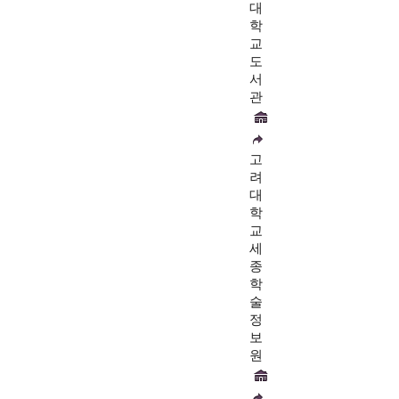
대
학
교
도
서
관
고
려
대
학
교
세
종
학
술
정
보
원