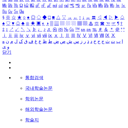
㎒
㎓
㎔
Ω
㏀
㏁
㎊
㎋
㎌
㏖
㏅
㎭
㎮
㎯
㏛
㎩
㎪
㎫
㎬
㏝
㏐
㏓
㏃
㏉
㏜
㏆
§
※
☆
★
○
●
◎
◇
◆
□
■
△
▽
→
←
↑
↓
↔
〓
◁
◀
▷
▶
♤
♠
♡
♥
♧
♣
⊙
◈
▣
◐
◑
▒
▤
▥
▨
▧
▦
▩
♨
☏
☎
☜
☞
¶
†
‡
↕
↗
↙
↖
↘
♭
♩
♪
♬
㉿
㈜
№
㏇
™
㏂
㏘
℡
＃
＆
＊
＠
ª
º
ⅰ
ⅱ
ⅲ
ⅳ
ⅴ
ⅵ
ⅶ
ⅷ
ⅸ
ⅹ
Ⅰ
Ⅱ
Ⅲ
Ⅳ
Ⅴ
Ⅵ
Ⅶ
Ⅷ
Ⅸ
Ⅹ
ا
ب
ت
ث
ج
ح
خ
د
ذ
ر
ز
س
ش
ص
ض
ط
ظ
ع
غ
ف
ق
ک
ل
م
ن
ه
و
ی
닫기
통합검색
국내학술논문
학위논문
해외학술논문
학술지