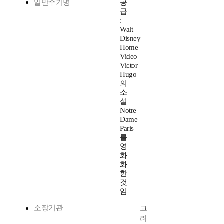
일반주기명
공
급
:
Walt
Disney
Home
Video
Victor
Hugo
의
소
설
Notre
Dame
Paris
를
영
화
화
한
것
임
소장기관
고
려