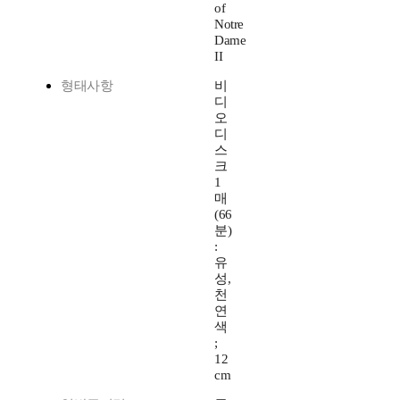
of
Notre
Dame
II
형태사항
비
디
오
디
스
크
1
매
(66
분)
:
유
성,
천
연
색
;
12
cm