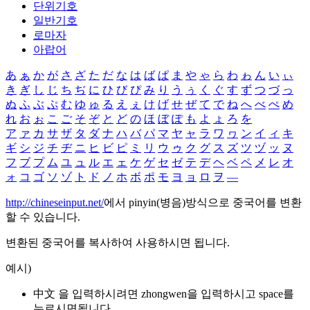
단위기호
일반기호
로마자
아랍어
あ
ぁ
か
が
さ
ざ
た
だ
な
は
ば
ぱ
ま
や
ゃ
ら
わ
ゎ
ん
い
ぃ
き
ぎ
し
じ
ち
ぢ
に
ひ
び
ぴ
み
り
う
ぅ
く
ぐ
す
ず
つ
づ
っ
ぬ
ふ
ぶ
ぷ
む
ゆ
ゅ
る
え
ぇ
け
げ
せ
ぜ
て
で
ね
へ
べ
ぺ
め
れ
お
ぉ
こ
ご
そ
ぞ
と
ど
の
ほ
ぼ
ぽ
も
よ
ょ
ろ
を
ア
ァ
カ
サ
ザ
タ
ダ
ナ
ハ
バ
パ
マ
ヤ
ャ
ラ
ワ
ヮ
ン
イ
ィ
キ
ギ
シ
ジ
チ
ヂ
ニ
ヒ
ビ
ピ
ミ
リ
ウ
ゥ
ク
グ
ス
ズ
ツ
ヅ
ッ
ヌ
フ
ブ
プ
ム
ユ
ュ
ル
エ
ェ
ケ
ゲ
セ
ゼ
テ
デ
ヘ
ベ
ペ
メ
レ
オ
ォ
コ
ゴ
ソ
ゾ
ト
ド
ノ
ホ
ボ
ポ
モ
ヨ
ョ
ロ
ヲ
―
http://chineseinput.net/
에서 pinyin(병음)방식으로 중국어를 변환
할 수 있습니다.
변환된 중국어를 복사하여 사용하시면 됩니다.
예시)
中文 을 입력하시려면
zhongwen
을 입력하시고 space를
누르시면됩니다.