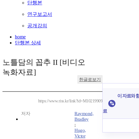
단행본
연구보고서
공개강의
home
단행본 상세
노틀담의 꼽추 II [비디오
녹화자료]
한글로보기
이 자료와 함
https://www.riss.kr/link?id=M10219909
료
저자
Raymond,
Bradley
;
Hugo,
Victor