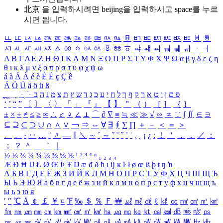
北京 을 입력하시려면
beijing
을 입력하시고 space를 누르
시면 됩니다.
ㅥ
ㅦ
ㅧ
ㅨ
ㅩ
ㅪ
ㅫ
ㅬ
ㅭ
ㅮ
ㅯ
ㅰ
ㅱ
ㅲ
ㅳ
ㅴ
ㅵ
ㅶ
ㅷ
ㅸ
ㅹ
ㅺ
ㅻ
ㅼ
ㅽ
ㅾ
ㅿ
ㆀ
ㆁ
ㆂ
ㆃ
ㆄ
ㆅ
ㆆ
ㆇ
ㆈ
ㆉ
ㆊ
ㆋ
ㆌ
ㆍ
ㆎ
Α
Β
Γ
Δ
Ε
Ζ
Η
Θ
Ι
Κ
Λ
Μ
Ν
Ξ
Ο
Π
Ρ
Σ
Τ
Υ
Φ
Χ
Ψ
Ω
α
β
γ
δ
ε
ζ
η
θ
ι
κ
λ
μ
ν
ξ
ο
π
ρ
σ
τ
υ
φ
χ
ψ
ω
á
à
Á
À
é
è
É
È
ç
Ç
ê
Ä
Ö
Ü
ä
ö
ü
ß
ְ
ֳ
ֲ
ֱ
ָ
ַ
ֵ
ֶ
ִ
ֹ
ּ
ֻ
ׂ
ׁ
ּ
ב
ה
נ
מ
צ
ת
ץ
ש
ד
ג
כ
ע
י
ח
ל
ך
ף
ק
ר
א
ט
ו
ן
ם
פ
‘
’
“
”
〔
〕
〈
〉
「
」
『
』
【
】
＂
（
）
［
］
｛
｝
±
×
÷
≠
≤
≥
∞
∴
♂
♀
∠
⊥
⌒
∂
∇
≡
≒
≪
≫
√
∽
∝
∵
∫
∬
∈
∋
⊆
⊇
⊂
⊃
∪
∩
∧
∨
￢
⇒
⇔
∀
∃
∮
∑
∏
＋
－
＜
＝
＞
、
。
·
‥
…
¨
〃
―
∥
＼
∼
´
～
ˇ
˘
˝
˚
˙
¸
˛
¡
¿
ː
！
＇
，
．
／
：
；
？
＾
＿
｀
｜
½
⅓
⅔
¼
¾
⅛
⅜
⅝
⅞
¹
²
³
⁴
ⁿ
₁
₂
₃
₄
Æ
Ð
Ħ
Ĳ
Ł
Ø
Œ
Þ
Ŧ
Ŋ
æ
đ
ð
ħ
ı
ĳ
ĸ
ŀ
ł
ø
œ
ß
þ
ŧ
ŋ
ŉ
А
Б
В
Г
Д
Е
Ё
Ж
З
И
Й
К
Л
М
Н
О
П
Р
С
Т
У
Ф
Х
Ц
Ч
Ш
Щ
Ъ
Ы
Ь
Э
Ю
Я
а
б
в
г
д
е
ё
ж
з
и
й
к
л
м
н
о
п
р
с
т
у
ф
х
ц
ч
ш
щ
ъ
ы
ь
э
ю
я
′
″
℃
Å
￠
￡
￥
¤
℉
‰
＄
％
Ｆ
￦
㎕
㎖
㎗
ℓ
㎘
㏄
㎣
㎤
㎥
㎦
㎙
㎚
㎛
㎜
㎝
㎞
㎟
㎠
㎡
㎢
㏊
㎍
㎎
㎏
㏏
㎈
㎉
㏈
㎧
㎨
㎰
㎱
㎲
㎳
㎴
㎵
㎶
㎷
㎸
㎹
㎀
㎁
㎂
㎃
㎄
㎺
㎻
㎽
㎾
㎿
㎐
㎑