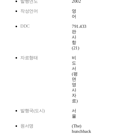
발행연도
2002
작성언어
영
어
DDC
791.433
판
사
항
(21)
자료형태
비
도
서
(평
면
영
사
자
료)
발행국(도시)
서
울
원서명
(The)
hunchback