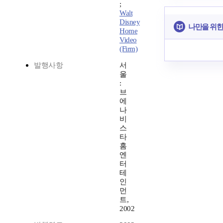
;
Walt
Disney
나만을 위한
Home
Video
(Firm)
발행사항
서
울
:
브
에
나
비
스
타
홈
엔
터
테
인
먼
트,
2002