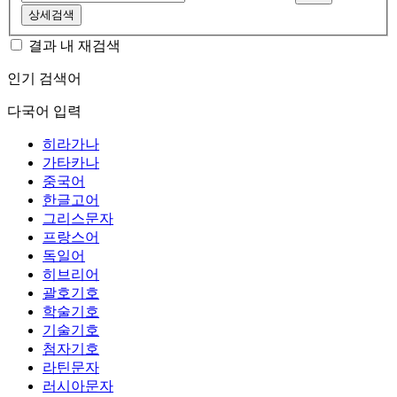
상세검색
결과 내 재검색
인기 검색어
다국어 입력
히라가나
가타카나
중국어
한글고어
그리스문자
프랑스어
독일어
히브리어
괄호기호
학술기호
기술기호
첨자기호
라틴문자
러시아문자