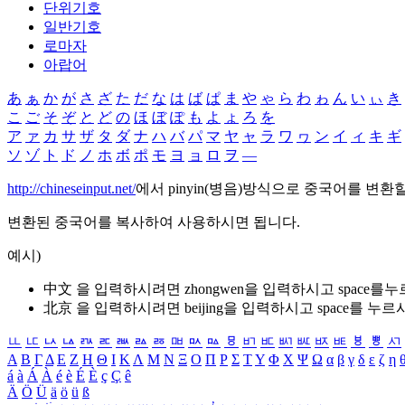
단위기호
일반기호
로마자
아랍어
あ
ぁ
か
が
さ
ざ
た
だ
な
は
ば
ぱ
ま
や
ゃ
ら
わ
ゎ
ん
い
ぃ
き
こ
ご
そ
ぞ
と
ど
の
ほ
ぼ
ぽ
も
よ
ょ
ろ
を
ア
ァ
カ
サ
ザ
タ
ダ
ナ
ハ
バ
パ
マ
ヤ
ャ
ラ
ワ
ヮ
ン
イ
ィ
キ
ギ
ソ
ゾ
ト
ド
ノ
ホ
ボ
ポ
モ
ヨ
ョ
ロ
ヲ
―
http://chineseinput.net/
에서 pinyin(병음)방식으로 중국어를 변환
변환된 중국어를 복사하여 사용하시면 됩니다.
예시)
中文 을 입력하시려면
zhongwen
을 입력하시고 space를
北京 을 입력하시려면
beijing
을 입력하시고 space를 누르
ㅥ
ㅦ
ㅧ
ㅨ
ㅩ
ㅪ
ㅫ
ㅬ
ㅭ
ㅮ
ㅯ
ㅰ
ㅱ
ㅲ
ㅳ
ㅴ
ㅵ
ㅶ
ㅷ
ㅸ
ㅹ
ㅺ
Α
Β
Γ
Δ
Ε
Ζ
Η
Θ
Ι
Κ
Λ
Μ
Ν
Ξ
Ο
Π
Ρ
Σ
Τ
Υ
Φ
Χ
Ψ
Ω
α
β
γ
δ
ε
ζ
η
á
à
Á
À
é
è
É
È
ç
Ç
ê
Ä
Ö
Ü
ä
ö
ü
ß