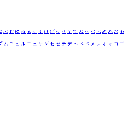
ぶ
ぷ
む
ゆ
ゅ
る
え
ぇ
け
げ
せ
ぜ
て
で
ね
へ
べ
ぺ
め
れ
お
ぉ
プ
ム
ユ
ュ
ル
エ
ェ
ケ
ゲ
セ
ゼ
テ
デ
ヘ
ベ
ペ
メ
レ
オ
ォ
コ
ゴ