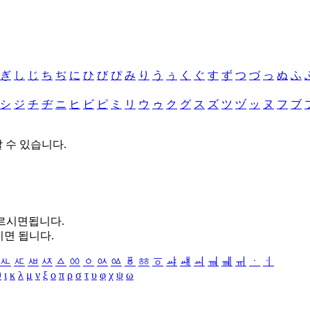
ぎ
し
じ
ち
ぢ
に
ひ
び
ぴ
み
り
う
ぅ
く
ぐ
す
ず
つ
づ
っ
ぬ
ふ
シ
ジ
チ
ヂ
ニ
ヒ
ビ
ピ
ミ
リ
ウ
ゥ
ク
グ
ス
ズ
ツ
ヅ
ッ
ヌ
フ
ブ
할 수 있습니다.
누르시면됩니다.
시면 됩니다.
ㅻ
ㅼ
ㅽ
ㅾ
ㅿ
ㆀ
ㆁ
ㆂ
ㆃ
ㆄ
ㆅ
ㆆ
ㆇ
ㆈ
ㆉ
ㆊ
ㆋ
ㆌ
ㆍ
ㆎ
θ
ι
κ
λ
μ
ν
ξ
ο
π
ρ
σ
τ
υ
φ
χ
ψ
ω