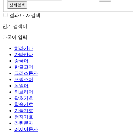
상세검색
결과 내 재검색
인기 검색어
다국어 입력
히라가나
가타카나
중국어
한글고어
그리스문자
프랑스어
독일어
히브리어
괄호기호
학술기호
기술기호
첨자기호
라틴문자
러시아문자