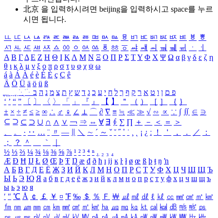
北京 을 입력하시려면
beijing
을 입력하시고 space를 누르
시면 됩니다.
ㅥ
ㅦ
ㅧ
ㅨ
ㅩ
ㅪ
ㅫ
ㅬ
ㅭ
ㅮ
ㅯ
ㅰ
ㅱ
ㅲ
ㅳ
ㅴ
ㅵ
ㅶ
ㅷ
ㅸ
ㅹ
ㅺ
ㅻ
ㅼ
ㅽ
ㅾ
ㅿ
ㆀ
ㆁ
ㆂ
ㆃ
ㆄ
ㆅ
ㆆ
ㆇ
ㆈ
ㆉ
ㆊ
ㆋ
ㆌ
ㆍ
ㆎ
Α
Β
Γ
Δ
Ε
Ζ
Η
Θ
Ι
Κ
Λ
Μ
Ν
Ξ
Ο
Π
Ρ
Σ
Τ
Υ
Φ
Χ
Ψ
Ω
α
β
γ
δ
ε
ζ
η
θ
ι
κ
λ
μ
ν
ξ
ο
π
ρ
σ
τ
υ
φ
χ
ψ
ω
á
à
Á
À
é
è
É
È
ç
Ç
ê
Ä
Ö
Ü
ä
ö
ü
ß
ְ
ֳ
ֲ
ֱ
ָ
ַ
ֵ
ֶ
ִ
ֹ
ּ
ֻ
ׂ
ׁ
ּ
ב
ה
נ
מ
צ
ת
ץ
ש
ד
ג
כ
ע
י
ח
ל
ך
ף
ק
ר
א
ט
ו
ן
ם
פ
‘
’
“
”
〔
〕
〈
〉
「
」
『
』
【
】
＂
（
）
［
］
｛
｝
±
×
÷
≠
≤
≥
∞
∴
♂
♀
∠
⊥
⌒
∂
∇
≡
≒
≪
≫
√
∽
∝
∵
∫
∬
∈
∋
⊆
⊇
⊂
⊃
∪
∩
∧
∨
￢
⇒
⇔
∀
∃
∮
∑
∏
＋
－
＜
＝
＞
、
。
·
‥
…
¨
〃
―
∥
＼
∼
´
～
ˇ
˘
˝
˚
˙
¸
˛
¡
¿
ː
！
＇
，
．
／
：
；
？
＾
＿
｀
｜
½
⅓
⅔
¼
¾
⅛
⅜
⅝
⅞
¹
²
³
⁴
ⁿ
₁
₂
₃
₄
Æ
Ð
Ħ
Ĳ
Ł
Ø
Œ
Þ
Ŧ
Ŋ
æ
đ
ð
ħ
ı
ĳ
ĸ
ŀ
ł
ø
œ
ß
þ
ŧ
ŋ
ŉ
А
Б
В
Г
Д
Е
Ё
Ж
З
И
Й
К
Л
М
Н
О
П
Р
С
Т
У
Ф
Х
Ц
Ч
Ш
Щ
Ъ
Ы
Ь
Э
Ю
Я
а
б
в
г
д
е
ё
ж
з
и
й
к
л
м
н
о
п
р
с
т
у
ф
х
ц
ч
ш
щ
ъ
ы
ь
э
ю
я
′
″
℃
Å
￠
￡
￥
¤
℉
‰
＄
％
Ｆ
￦
㎕
㎖
㎗
ℓ
㎘
㏄
㎣
㎤
㎥
㎦
㎙
㎚
㎛
㎜
㎝
㎞
㎟
㎠
㎡
㎢
㏊
㎍
㎎
㎏
㏏
㎈
㎉
㏈
㎧
㎨
㎰
㎱
㎲
㎳
㎴
㎵
㎶
㎷
㎸
㎹
㎀
㎁
㎂
㎃
㎄
㎺
㎻
㎽
㎾
㎿
㎐
㎑