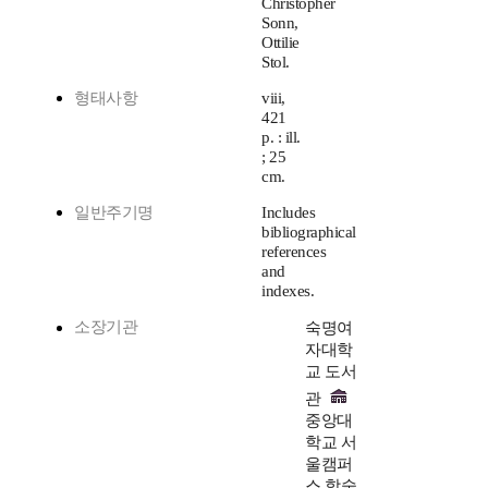
Christopher
Sonn,
Ottilie
Stol.
형태사항
viii,
421
p. : ill.
; 25
cm.
일반주기명
Includes
bibliographical
references
and
indexes.
소장기관
숙명여
자대학
교 도서
관
중앙대
학교 서
울캠퍼
스 학술