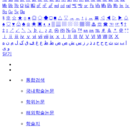
㎒
㎓
㎔
Ω
㏀
㏁
㎊
㎋
㎌
㏖
㏅
㎭
㎮
㎯
㏛
㎩
㎪
㎫
㎬
㏝
㏐
㏓
㏃
㏉
㏜
㏆
§
※
☆
★
○
●
◎
◇
◆
□
■
△
▽
→
←
↑
↓
↔
〓
◁
◀
▷
▶
♤
♠
♡
♥
♧
♣
⊙
◈
▣
◐
◑
▒
▤
▥
▨
▧
▦
▩
♨
☏
☎
☜
☞
¶
†
‡
↕
↗
↙
↖
↘
♭
♩
♪
♬
㉿
㈜
№
㏇
™
㏂
㏘
℡
＃
＆
＊
＠
ª
º
ⅰ
ⅱ
ⅲ
ⅳ
ⅴ
ⅵ
ⅶ
ⅷ
ⅸ
ⅹ
Ⅰ
Ⅱ
Ⅲ
Ⅳ
Ⅴ
Ⅵ
Ⅶ
Ⅷ
Ⅸ
Ⅹ
ا
ب
ت
ث
ج
ح
خ
د
ذ
ر
ز
س
ش
ص
ض
ط
ظ
ع
غ
ف
ق
ک
ل
م
ن
ه
و
ی
닫기
통합검색
국내학술논문
학위논문
해외학술논문
학술지