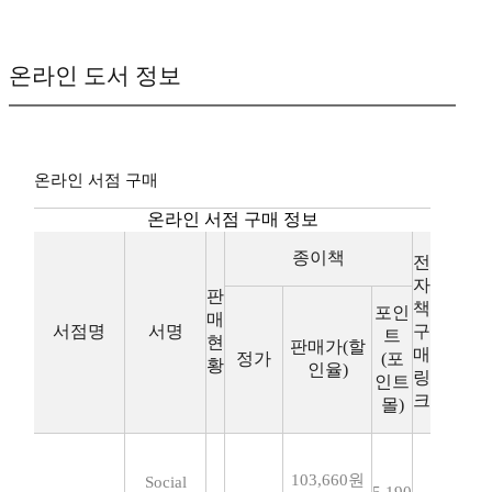
온라인 도서 정보
온라인 서점 구매
온라인 서점 구매 정보
종이책
전
자
판
책
포인
매
서점명
서명
구
트
현
판매가(할
매
정가
(포
황
인율)
링
인트
크
몰)
103,660원
Social