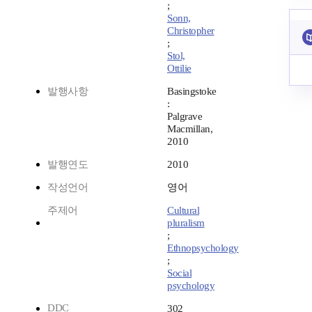
;
Sonn,
Christopher
;
Stol,
Ottilie
발행사항
Basingstoke
:
Palgrave
Macmillan,
2010
발행연도
2010
작성언어
영어
주제어
Cultural
pluralism
;
Ethnopsychology
;
Social
psychology
DDC
302