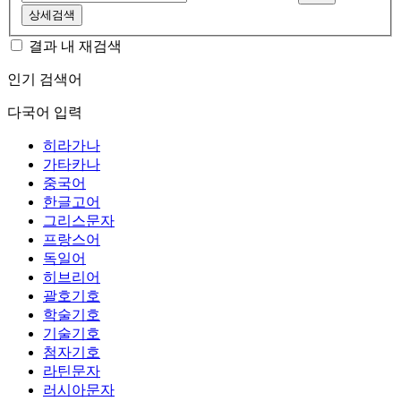
상세검색
결과 내 재검색
인기 검색어
다국어 입력
히라가나
가타카나
중국어
한글고어
그리스문자
프랑스어
독일어
히브리어
괄호기호
학술기호
기술기호
첨자기호
라틴문자
러시아문자