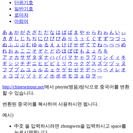
단위기호
일반기호
로마자
아랍어
あ
ぁ
か
が
さ
ざ
た
だ
な
は
ば
ぱ
ま
や
ゃ
ら
わ
ゎ
ん
い
ぃ
き
ぎ
し
じ
ち
ぢ
に
ひ
び
ぴ
み
り
う
ぅ
く
ぐ
す
ず
つ
づ
っ
ぬ
ふ
ぶ
ぷ
む
ゆ
ゅ
る
え
ぇ
け
げ
せ
ぜ
て
で
ね
へ
べ
ぺ
め
れ
お
ぉ
こ
ご
そ
ぞ
と
ど
の
ほ
ぼ
ぽ
も
よ
ょ
ろ
を
ア
ァ
カ
サ
ザ
タ
ダ
ナ
ハ
バ
パ
マ
ヤ
ャ
ラ
ワ
ヮ
ン
イ
ィ
キ
ギ
シ
ジ
チ
ヂ
ニ
ヒ
ビ
ピ
ミ
リ
ウ
ゥ
ク
グ
ス
ズ
ツ
ヅ
ッ
ヌ
フ
ブ
プ
ム
ユ
ュ
ル
エ
ェ
ケ
ゲ
セ
ゼ
テ
デ
ヘ
ベ
ペ
メ
レ
オ
ォ
コ
ゴ
ソ
ゾ
ト
ド
ノ
ホ
ボ
ポ
モ
ヨ
ョ
ロ
ヲ
―
http://chineseinput.net/
에서 pinyin(병음)방식으로 중국어를 변환
할 수 있습니다.
변환된 중국어를 복사하여 사용하시면 됩니다.
예시)
中文 을 입력하시려면
zhongwen
을 입력하시고 space를
누르시면됩니다.