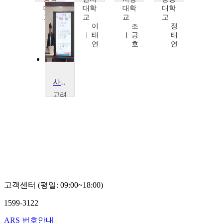
대학
대학
대학
대학
교
교
교
교
박
이
조
정
준
태
긍
태
성
연
호
연
사회심리학
고려
대학
교
윤
인
진
고객센터 (평일: 09:00~18:00)
1599-3122
ARS 번호안내