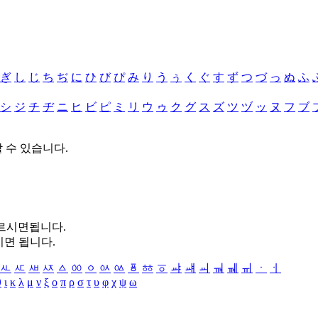
ぎ
し
じ
ち
ぢ
に
ひ
び
ぴ
み
り
う
ぅ
く
ぐ
す
ず
つ
づ
っ
ぬ
ふ
シ
ジ
チ
ヂ
ニ
ヒ
ビ
ピ
ミ
リ
ウ
ゥ
ク
グ
ス
ズ
ツ
ヅ
ッ
ヌ
フ
ブ
할 수 있습니다.
누르시면됩니다.
시면 됩니다.
ㅻ
ㅼ
ㅽ
ㅾ
ㅿ
ㆀ
ㆁ
ㆂ
ㆃ
ㆄ
ㆅ
ㆆ
ㆇ
ㆈ
ㆉ
ㆊ
ㆋ
ㆌ
ㆍ
ㆎ
θ
ι
κ
λ
μ
ν
ξ
ο
π
ρ
σ
τ
υ
φ
χ
ψ
ω