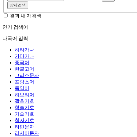
상세검색
결과 내 재검색
인기 검색어
다국어 입력
히라가나
가타카나
중국어
한글고어
그리스문자
프랑스어
독일어
히브리어
괄호기호
학술기호
기술기호
첨자기호
라틴문자
러시아문자