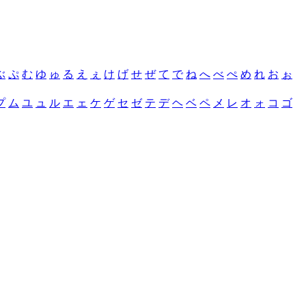
ぶ
ぷ
む
ゆ
ゅ
る
え
ぇ
け
げ
せ
ぜ
て
で
ね
へ
べ
ぺ
め
れ
お
ぉ
プ
ム
ユ
ュ
ル
エ
ェ
ケ
ゲ
セ
ゼ
テ
デ
ヘ
ベ
ペ
メ
レ
オ
ォ
コ
ゴ