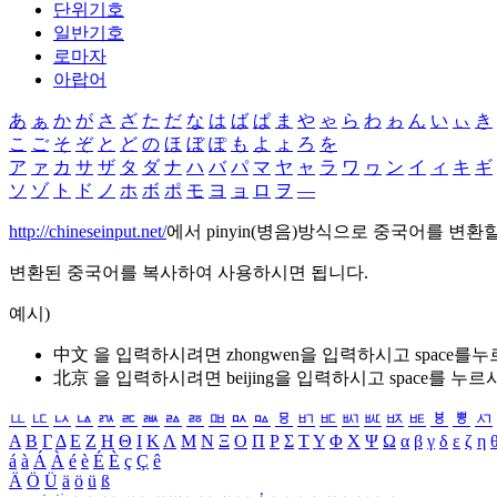
단위기호
일반기호
로마자
아랍어
あ
ぁ
か
が
さ
ざ
た
だ
な
は
ば
ぱ
ま
や
ゃ
ら
わ
ゎ
ん
い
ぃ
き
こ
ご
そ
ぞ
と
ど
の
ほ
ぼ
ぽ
も
よ
ょ
ろ
を
ア
ァ
カ
サ
ザ
タ
ダ
ナ
ハ
バ
パ
マ
ヤ
ャ
ラ
ワ
ヮ
ン
イ
ィ
キ
ギ
ソ
ゾ
ト
ド
ノ
ホ
ボ
ポ
モ
ヨ
ョ
ロ
ヲ
―
http://chineseinput.net/
에서 pinyin(병음)방식으로 중국어를 변환
변환된 중국어를 복사하여 사용하시면 됩니다.
예시)
中文 을 입력하시려면
zhongwen
을 입력하시고 space를
北京 을 입력하시려면
beijing
을 입력하시고 space를 누르
ㅥ
ㅦ
ㅧ
ㅨ
ㅩ
ㅪ
ㅫ
ㅬ
ㅭ
ㅮ
ㅯ
ㅰ
ㅱ
ㅲ
ㅳ
ㅴ
ㅵ
ㅶ
ㅷ
ㅸ
ㅹ
ㅺ
Α
Β
Γ
Δ
Ε
Ζ
Η
Θ
Ι
Κ
Λ
Μ
Ν
Ξ
Ο
Π
Ρ
Σ
Τ
Υ
Φ
Χ
Ψ
Ω
α
β
γ
δ
ε
ζ
η
á
à
Á
À
é
è
É
È
ç
Ç
ê
Ä
Ö
Ü
ä
ö
ü
ß