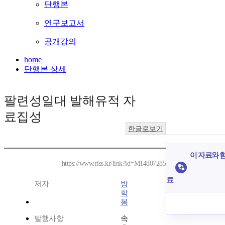
단행본
연구보고서
공개강의
home
단행본 상세
팔련성일대 발해유적 자
료집성
한글로보기
이 자료와 함
https://www.riss.kr/link?id=M14807285
료
저자
방
학
봉
발행사항
속