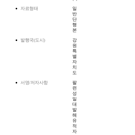
자료형태
일
반
단
행
본
발행국(도시)
강
원
특
별
자
치
도
서명/저자사항
팔
련
성
일
대
발
해
유
적
자