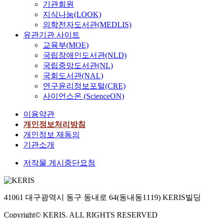
기관회원
지식나눔(LOOK)
의학전자도서관(MEDLIS)
유관기관 사이트
교육부(MOE)
국립장애인도서관(NLD)
국립중앙도서관(NL)
국회도서관(NAL)
연구윤리정보포털(CRE)
사이언스온 (ScienceON)
이용약관
개인정보처리방침
개인정보 재동의
기관소개
저작물 게시중단요청
41061 대구광역시 동구 동내로 64(동내동1119) KERIS빌딩
Copyright© KERIS. ALL RIGHTS RESERVED