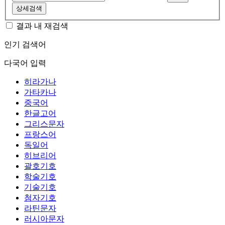
상세검색
결과 내 재검색
인기 검색어
다국어 입력
히라가나
가타카나
중국어
한글고어
그리스문자
프랑스어
독일어
히브리어
괄호기호
학술기호
기술기호
첨자기호
라틴문자
러시아문자