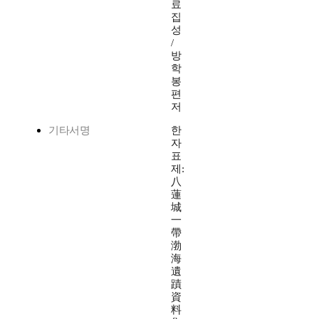
료
집
성
/
방
학
봉
편
저
기타서명
한
자
표
제:
八
蓮
城
一
帶
渤
海
遺
蹟
資
料