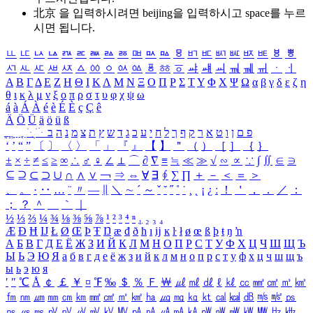
北京 을 입력하시려면
beijing
을 입력하시고 space를 누르
시면 됩니다.
ㅥ
ㅦ
ㅧ
ㅨ
ㅩ
ㅪ
ㅫ
ㅬ
ㅭ
ㅮ
ㅯ
ㅰ
ㅱ
ㅲ
ㅳ
ㅴ
ㅵ
ㅶ
ㅷ
ㅸ
ㅹ
ㅺ
ㅻ
ㅼ
ㅽ
ㅾ
ㅿ
ㆀ
ㆁ
ㆂ
ㆃ
ㆄ
ㆅ
ㆆ
ㆇ
ㆈ
ㆉ
ㆊ
ㆋ
ㆌ
ㆍ
ㆎ
Α
Β
Γ
Δ
Ε
Ζ
Η
Θ
Ι
Κ
Λ
Μ
Ν
Ξ
Ο
Π
Ρ
Σ
Τ
Υ
Φ
Χ
Ψ
Ω
α
β
γ
δ
ε
ζ
η
θ
ι
κ
λ
μ
ν
ξ
ο
π
ρ
σ
τ
υ
φ
χ
ψ
ω
á
à
Á
À
é
è
É
È
ç
Ç
ê
Ä
Ö
Ü
ä
ö
ü
ß
ְ
ֳ
ֲ
ֱ
ָ
ַ
ֵ
ֶ
ִ
ֹ
ּ
ֻ
ׂ
ׁ
ּ
ב
ה
נ
מ
צ
ת
ץ
ש
ד
ג
כ
ע
י
ח
ל
ך
ף
ק
ר
א
ט
ו
ן
ם
פ
‘
’
“
”
〔
〕
〈
〉
「
」
『
』
【
】
＂
（
）
［
］
｛
｝
±
×
÷
≠
≤
≥
∞
∴
♂
♀
∠
⊥
⌒
∂
∇
≡
≒
≪
≫
√
∽
∝
∵
∫
∬
∈
∋
⊆
⊇
⊂
⊃
∪
∩
∧
∨
￢
⇒
⇔
∀
∃
∮
∑
∏
＋
－
＜
＝
＞
、
。
·
‥
…
¨
〃
―
∥
＼
∼
´
～
ˇ
˘
˝
˚
˙
¸
˛
¡
¿
ː
！
＇
，
．
／
：
；
？
＾
＿
｀
｜
½
⅓
⅔
¼
¾
⅛
⅜
⅝
⅞
¹
²
³
⁴
ⁿ
₁
₂
₃
₄
Æ
Ð
Ħ
Ĳ
Ł
Ø
Œ
Þ
Ŧ
Ŋ
æ
đ
ð
ħ
ı
ĳ
ĸ
ŀ
ł
ø
œ
ß
þ
ŧ
ŋ
ŉ
А
Б
В
Г
Д
Е
Ё
Ж
З
И
Й
К
Л
М
Н
О
П
Р
С
Т
У
Ф
Х
Ц
Ч
Ш
Щ
Ъ
Ы
Ь
Э
Ю
Я
а
б
в
г
д
е
ё
ж
з
и
й
к
л
м
н
о
п
р
с
т
у
ф
х
ц
ч
ш
щ
ъ
ы
ь
э
ю
я
′
″
℃
Å
￠
￡
￥
¤
℉
‰
＄
％
Ｆ
￦
㎕
㎖
㎗
ℓ
㎘
㏄
㎣
㎤
㎥
㎦
㎙
㎚
㎛
㎜
㎝
㎞
㎟
㎠
㎡
㎢
㏊
㎍
㎎
㎏
㏏
㎈
㎉
㏈
㎧
㎨
㎰
㎱
㎲
㎳
㎴
㎵
㎶
㎷
㎸
㎹
㎀
㎁
㎂
㎃
㎄
㎺
㎻
㎽
㎾
㎿
㎐
㎑