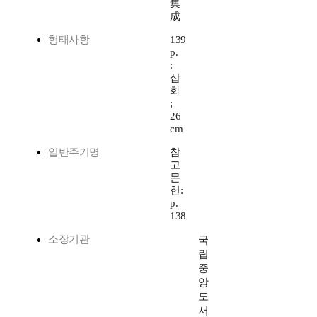
集
成
형태사항
139
p.
:
삽
화
;
26
cm
일반주기명
참
고
문
헌:
p.
138
소장기관
국
립
중
앙
도
서