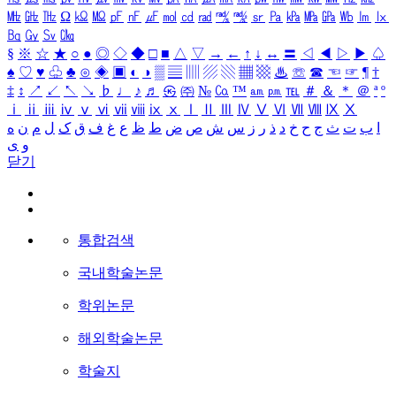
㎒
㎓
㎔
Ω
㏀
㏁
㎊
㎋
㎌
㏖
㏅
㎭
㎮
㎯
㏛
㎩
㎪
㎫
㎬
㏝
㏐
㏓
㏃
㏉
㏜
㏆
§
※
☆
★
○
●
◎
◇
◆
□
■
△
▽
→
←
↑
↓
↔
〓
◁
◀
▷
▶
♤
♠
♡
♥
♧
♣
⊙
◈
▣
◐
◑
▒
▤
▥
▨
▧
▦
▩
♨
☏
☎
☜
☞
¶
†
‡
↕
↗
↙
↖
↘
♭
♩
♪
♬
㉿
㈜
№
㏇
™
㏂
㏘
℡
＃
＆
＊
＠
ª
º
ⅰ
ⅱ
ⅲ
ⅳ
ⅴ
ⅵ
ⅶ
ⅷ
ⅸ
ⅹ
Ⅰ
Ⅱ
Ⅲ
Ⅳ
Ⅴ
Ⅵ
Ⅶ
Ⅷ
Ⅸ
Ⅹ
ا
ب
ت
ث
ج
ح
خ
د
ذ
ر
ز
س
ش
ص
ض
ط
ظ
ع
غ
ف
ق
ک
ل
م
ن
ه
و
ی
닫기
통합검색
국내학술논문
학위논문
해외학술논문
학술지