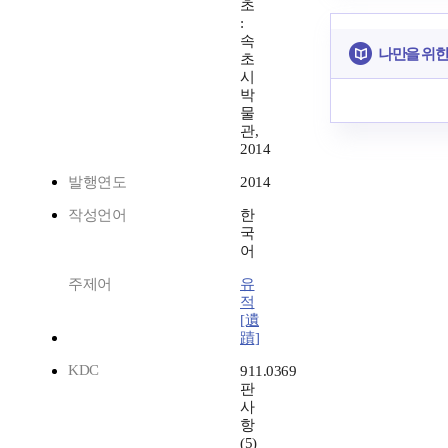
초
:
속
나만을 위한
초
시
박
물
관,
2014
발행연도
2014
작성언어
한
국
어
주제어
유
적
[遺
蹟]
KDC
911.0369
판
사
항
(5)