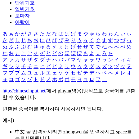
단위기호
일반기호
로마자
아랍어
あ
ぁ
か
が
さ
ざ
た
だ
な
は
ば
ぱ
ま
や
ゃ
ら
わ
ゎ
ん
い
ぃ
き
ぎ
し
じ
ち
ぢ
に
ひ
び
ぴ
み
り
う
ぅ
く
ぐ
す
ず
つ
づ
っ
ぬ
ふ
ぶ
ぷ
む
ゆ
ゅ
る
え
ぇ
け
げ
せ
ぜ
て
で
ね
へ
べ
ぺ
め
れ
お
ぉ
こ
ご
そ
ぞ
と
ど
の
ほ
ぼ
ぽ
も
よ
ょ
ろ
を
ア
ァ
カ
サ
ザ
タ
ダ
ナ
ハ
バ
パ
マ
ヤ
ャ
ラ
ワ
ヮ
ン
イ
ィ
キ
ギ
シ
ジ
チ
ヂ
ニ
ヒ
ビ
ピ
ミ
リ
ウ
ゥ
ク
グ
ス
ズ
ツ
ヅ
ッ
ヌ
フ
ブ
プ
ム
ユ
ュ
ル
エ
ェ
ケ
ゲ
セ
ゼ
テ
デ
ヘ
ベ
ペ
メ
レ
オ
ォ
コ
ゴ
ソ
ゾ
ト
ド
ノ
ホ
ボ
ポ
モ
ヨ
ョ
ロ
ヲ
―
http://chineseinput.net/
에서 pinyin(병음)방식으로 중국어를 변환
할 수 있습니다.
변환된 중국어를 복사하여 사용하시면 됩니다.
예시)
中文 을 입력하시려면
zhongwen
을 입력하시고 space를
누르시면됩니다.