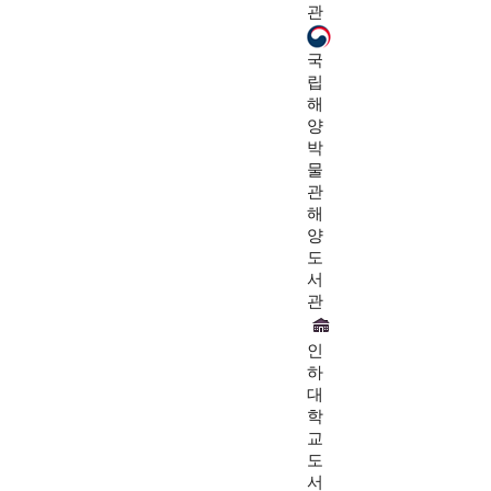
관
국
립
해
양
박
물
관
해
양
도
서
관
인
하
대
학
교
도
서