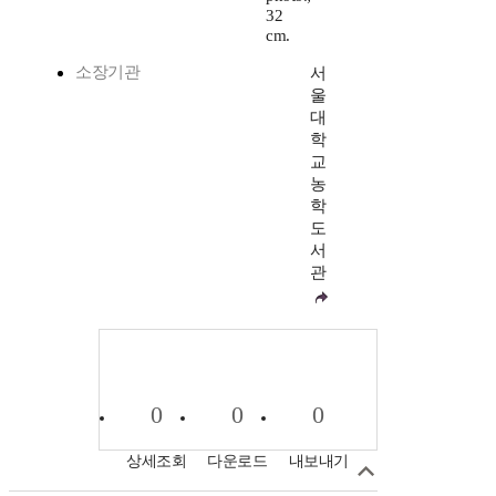
32
cm.
소장기관
서
울
대
학
교
농
학
도
서
관
0
0
0
상세조회
다운로드
내보내기