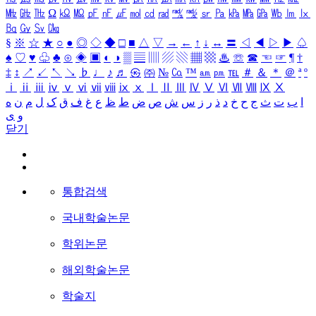
㎒
㎓
㎔
Ω
㏀
㏁
㎊
㎋
㎌
㏖
㏅
㎭
㎮
㎯
㏛
㎩
㎪
㎫
㎬
㏝
㏐
㏓
㏃
㏉
㏜
㏆
§
※
☆
★
○
●
◎
◇
◆
□
■
△
▽
→
←
↑
↓
↔
〓
◁
◀
▷
▶
♤
♠
♡
♥
♧
♣
⊙
◈
▣
◐
◑
▒
▤
▥
▨
▧
▦
▩
♨
☏
☎
☜
☞
¶
†
‡
↕
↗
↙
↖
↘
♭
♩
♪
♬
㉿
㈜
№
㏇
™
㏂
㏘
℡
＃
＆
＊
＠
ª
º
ⅰ
ⅱ
ⅲ
ⅳ
ⅴ
ⅵ
ⅶ
ⅷ
ⅸ
ⅹ
Ⅰ
Ⅱ
Ⅲ
Ⅳ
Ⅴ
Ⅵ
Ⅶ
Ⅷ
Ⅸ
Ⅹ
ا
ب
ت
ث
ج
ح
خ
د
ذ
ر
ز
س
ش
ص
ض
ط
ظ
ع
غ
ف
ق
ک
ل
م
ن
ه
و
ی
닫기
통합검색
국내학술논문
학위논문
해외학술논문
학술지