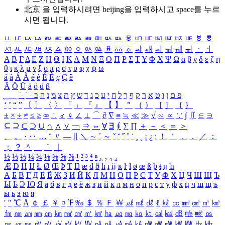
北京 을 입력하시려면
beijing
을 입력하시고 space를 누르
시면 됩니다.
ㅥ
ㅦ
ㅧ
ㅨ
ㅩ
ㅪ
ㅫ
ㅬ
ㅭ
ㅮ
ㅯ
ㅰ
ㅱ
ㅲ
ㅳ
ㅴ
ㅵ
ㅶ
ㅷ
ㅸ
ㅹ
ㅺ
ㅻ
ㅼ
ㅽ
ㅾ
ㅿ
ㆀ
ㆁ
ㆂ
ㆃ
ㆄ
ㆅ
ㆆ
ㆇ
ㆈ
ㆉ
ㆊ
ㆋ
ㆌ
ㆍ
ㆎ
Α
Β
Γ
Δ
Ε
Ζ
Η
Θ
Ι
Κ
Λ
Μ
Ν
Ξ
Ο
Π
Ρ
Σ
Τ
Υ
Φ
Χ
Ψ
Ω
α
β
γ
δ
ε
ζ
η
θ
ι
κ
λ
μ
ν
ξ
ο
π
ρ
σ
τ
υ
φ
χ
ψ
ω
á
à
Á
À
é
è
É
È
ç
Ç
ê
Ä
Ö
Ü
ä
ö
ü
ß
ְ
ֳ
ֲ
ֱ
ָ
ַ
ֵ
ֶ
ִ
ֹ
ּ
ֻ
ׂ
ׁ
ּ
ב
ה
נ
מ
צ
ת
ץ
ש
ד
ג
כ
ע
י
ח
ל
ך
ף
ק
ר
א
ט
ו
ן
ם
פ
‘
’
“
”
〔
〕
〈
〉
「
」
『
』
【
】
＂
（
）
［
］
｛
｝
±
×
÷
≠
≤
≥
∞
∴
♂
♀
∠
⊥
⌒
∂
∇
≡
≒
≪
≫
√
∽
∝
∵
∫
∬
∈
∋
⊆
⊇
⊂
⊃
∪
∩
∧
∨
￢
⇒
⇔
∀
∃
∮
∑
∏
＋
－
＜
＝
＞
、
。
·
‥
…
¨
〃
―
∥
＼
∼
´
～
ˇ
˘
˝
˚
˙
¸
˛
¡
¿
ː
！
＇
，
．
／
：
；
？
＾
＿
｀
｜
½
⅓
⅔
¼
¾
⅛
⅜
⅝
⅞
¹
²
³
⁴
ⁿ
₁
₂
₃
₄
Æ
Ð
Ħ
Ĳ
Ł
Ø
Œ
Þ
Ŧ
Ŋ
æ
đ
ð
ħ
ı
ĳ
ĸ
ŀ
ł
ø
œ
ß
þ
ŧ
ŋ
ŉ
А
Б
В
Г
Д
Е
Ё
Ж
З
И
Й
К
Л
М
Н
О
П
Р
С
Т
У
Ф
Х
Ц
Ч
Ш
Щ
Ъ
Ы
Ь
Э
Ю
Я
а
б
в
г
д
е
ё
ж
з
и
й
к
л
м
н
о
п
р
с
т
у
ф
х
ц
ч
ш
щ
ъ
ы
ь
э
ю
я
′
″
℃
Å
￠
￡
￥
¤
℉
‰
＄
％
Ｆ
￦
㎕
㎖
㎗
ℓ
㎘
㏄
㎣
㎤
㎥
㎦
㎙
㎚
㎛
㎜
㎝
㎞
㎟
㎠
㎡
㎢
㏊
㎍
㎎
㎏
㏏
㎈
㎉
㏈
㎧
㎨
㎰
㎱
㎲
㎳
㎴
㎵
㎶
㎷
㎸
㎹
㎀
㎁
㎂
㎃
㎄
㎺
㎻
㎽
㎾
㎿
㎐
㎑