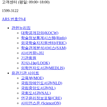
고객센터 (평일: 09:00~18:00)
1599-3122
ARS 번호안내
관련누리집
대학공개강의(KOCW)
학술정보통계시스템(Rinfo)
외국학술지지원센터(FRIC)
학술관계분석서비스(SAM)
사서커뮤니티
기관회원
지식나눔(LOOK)
의학전자도서관(MEDLIS)
유관기관 사이트
교육부(MOE)
국립장애인도서관(NLD)
국립중앙도서관(NL)
국회도서관(NAL)
연구윤리정보포털(CRE)
사이언스온 (ScienceON)