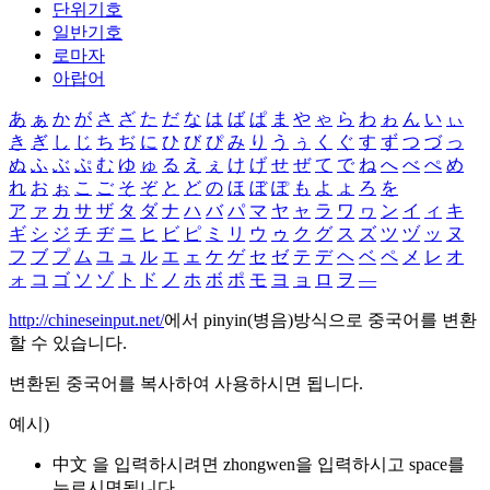
단위기호
일반기호
로마자
아랍어
あ
ぁ
か
が
さ
ざ
た
だ
な
は
ば
ぱ
ま
や
ゃ
ら
わ
ゎ
ん
い
ぃ
き
ぎ
し
じ
ち
ぢ
に
ひ
び
ぴ
み
り
う
ぅ
く
ぐ
す
ず
つ
づ
っ
ぬ
ふ
ぶ
ぷ
む
ゆ
ゅ
る
え
ぇ
け
げ
せ
ぜ
て
で
ね
へ
べ
ぺ
め
れ
お
ぉ
こ
ご
そ
ぞ
と
ど
の
ほ
ぼ
ぽ
も
よ
ょ
ろ
を
ア
ァ
カ
サ
ザ
タ
ダ
ナ
ハ
バ
パ
マ
ヤ
ャ
ラ
ワ
ヮ
ン
イ
ィ
キ
ギ
シ
ジ
チ
ヂ
ニ
ヒ
ビ
ピ
ミ
リ
ウ
ゥ
ク
グ
ス
ズ
ツ
ヅ
ッ
ヌ
フ
ブ
プ
ム
ユ
ュ
ル
エ
ェ
ケ
ゲ
セ
ゼ
テ
デ
ヘ
ベ
ペ
メ
レ
オ
ォ
コ
ゴ
ソ
ゾ
ト
ド
ノ
ホ
ボ
ポ
モ
ヨ
ョ
ロ
ヲ
―
http://chineseinput.net/
에서 pinyin(병음)방식으로 중국어를 변환
할 수 있습니다.
변환된 중국어를 복사하여 사용하시면 됩니다.
예시)
中文 을 입력하시려면
zhongwen
을 입력하시고 space를
누르시면됩니다.