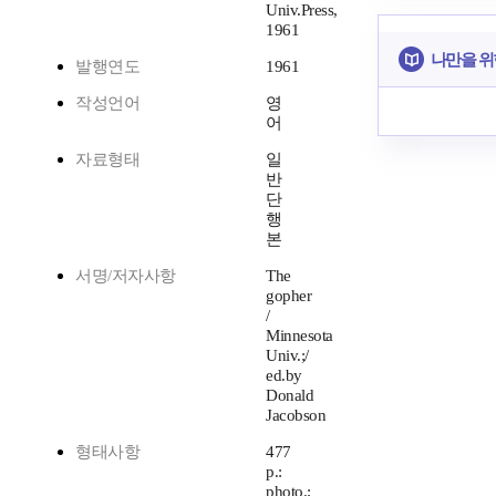
Univ.Press,
1961
나만을 위
발행연도
1961
작성언어
영
어
자료형태
일
반
단
행
본
서명/저자사항
The
gopher
/
Minnesota
Univ.;/
ed.by
Donald
Jacobson
형태사항
477
p.:
photo.;