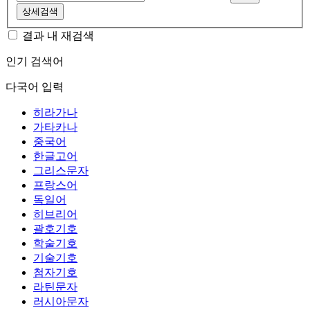
상세검색
결과 내 재검색
인기 검색어
다국어 입력
히라가나
가타카나
중국어
한글고어
그리스문자
프랑스어
독일어
히브리어
괄호기호
학술기호
기술기호
첨자기호
라틴문자
러시아문자