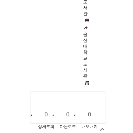
도
서
관
울
산
대
학
교
도
서
관
0
0
0
상세조회
다운로드
내보내기