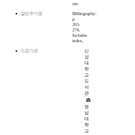
cm.
일반주기명
Bibliography:
p.
265-
276.
Includes
index.
소장기관
신
성
대
학
교
도
서
관
영
남
대
학
교