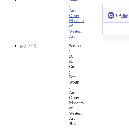
Peter C
;
Amon
나만을
Carter
Museum
of
Western
Art
발행사항
Boston
:
D.
R.
Godine
;
Fort
Worth
:
Amon
Carter
Museum
of
Western
Art,
1979