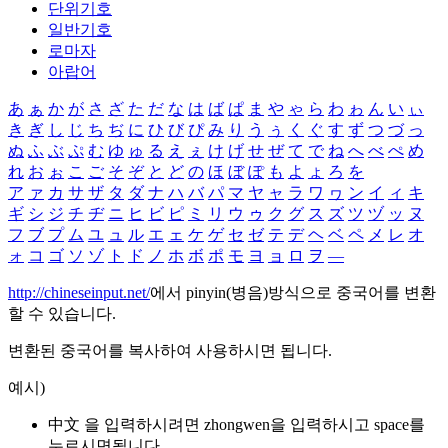
단위기호
일반기호
로마자
아랍어
あ
ぁ
か
が
さ
ざ
た
だ
な
は
ば
ぱ
ま
や
ゃ
ら
わ
ゎ
ん
い
ぃ
き
ぎ
し
じ
ち
ぢ
に
ひ
び
ぴ
み
り
う
ぅ
く
ぐ
す
ず
つ
づ
っ
ぬ
ふ
ぶ
ぷ
む
ゆ
ゅ
る
え
ぇ
け
げ
せ
ぜ
て
で
ね
へ
べ
ぺ
め
れ
お
ぉ
こ
ご
そ
ぞ
と
ど
の
ほ
ぼ
ぽ
も
よ
ょ
ろ
を
ア
ァ
カ
サ
ザ
タ
ダ
ナ
ハ
バ
パ
マ
ヤ
ャ
ラ
ワ
ヮ
ン
イ
ィ
キ
ギ
シ
ジ
チ
ヂ
ニ
ヒ
ビ
ピ
ミ
リ
ウ
ゥ
ク
グ
ス
ズ
ツ
ヅ
ッ
ヌ
フ
ブ
プ
ム
ユ
ュ
ル
エ
ェ
ケ
ゲ
セ
ゼ
テ
デ
ヘ
ベ
ペ
メ
レ
オ
ォ
コ
ゴ
ソ
ゾ
ト
ド
ノ
ホ
ボ
ポ
モ
ヨ
ョ
ロ
ヲ
―
http://chineseinput.net/
에서 pinyin(병음)방식으로 중국어를 변환
할 수 있습니다.
변환된 중국어를 복사하여 사용하시면 됩니다.
예시)
中文 을 입력하시려면
zhongwen
을 입력하시고 space를
누르시면됩니다.