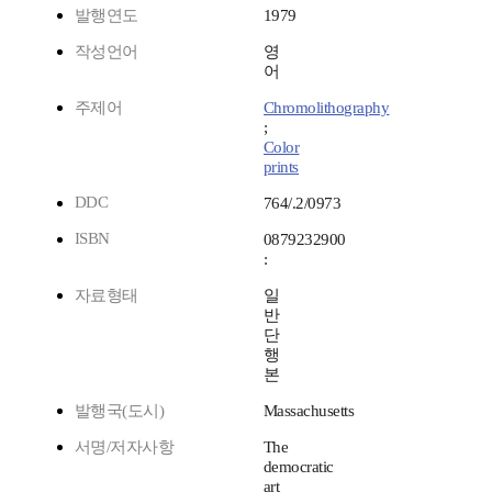
발행연도
1979
작성언어
영
어
주제어
Chromolithography
;
Color
prints
DDC
764/.2/0973
ISBN
0879232900
:
자료형태
일
반
단
행
본
발행국(도시)
Massachusetts
서명/저자사항
The
democratic
art