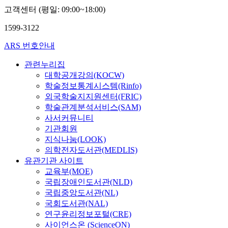
고객센터 (평일: 09:00~18:00)
1599-3122
ARS 번호안내
관련누리집
대학공개강의(KOCW)
학술정보통계시스템(Rinfo)
외국학술지지원센터(FRIC)
학술관계분석서비스(SAM)
사서커뮤니티
기관회원
지식나눔(LOOK)
의학전자도서관(MEDLIS)
유관기관 사이트
교육부(MOE)
국립장애인도서관(NLD)
국립중앙도서관(NL)
국회도서관(NAL)
연구윤리정보포털(CRE)
사이언스온 (ScienceON)