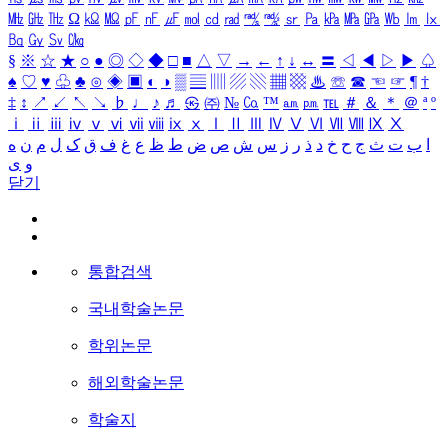
㎒
㎓
㎔
Ω
㏀
㏁
㎊
㎋
㎌
㏖
㏅
㎭
㎮
㎯
㏛
㎩
㎪
㎫
㎬
㏝
㏐
㏓
㏃
㏉
㏜
㏆
§
※
☆
★
○
●
◎
◇
◆
□
■
△
▽
→
←
↑
↓
↔
〓
◁
◀
▷
▶
♤
♠
♡
♥
♧
♣
⊙
◈
▣
◐
◑
▒
▤
▥
▨
▧
▦
▩
♨
☏
☎
☜
☞
¶
†
‡
↕
↗
↙
↖
↘
♭
♩
♪
♬
㉿
㈜
№
㏇
™
㏂
㏘
℡
＃
＆
＊
＠
ª
º
ⅰ
ⅱ
ⅲ
ⅳ
ⅴ
ⅵ
ⅶ
ⅷ
ⅸ
ⅹ
Ⅰ
Ⅱ
Ⅲ
Ⅳ
Ⅴ
Ⅵ
Ⅶ
Ⅷ
Ⅸ
Ⅹ
ا
ب
ت
ث
ج
ح
خ
د
ذ
ر
ز
س
ش
ص
ض
ط
ظ
ع
غ
ف
ق
ک
ل
م
ن
ه
و
ی
닫기
통합검색
국내학술논문
학위논문
해외학술논문
학술지