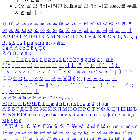
北京 을 입력하시려면
beijing
을 입력하시고 space를 누르
시면 됩니다.
ㅥ
ㅦ
ㅧ
ㅨ
ㅩ
ㅪ
ㅫ
ㅬ
ㅭ
ㅮ
ㅯ
ㅰ
ㅱ
ㅲ
ㅳ
ㅴ
ㅵ
ㅶ
ㅷ
ㅸ
ㅹ
ㅺ
ㅻ
ㅼ
ㅽ
ㅾ
ㅿ
ㆀ
ㆁ
ㆂ
ㆃ
ㆄ
ㆅ
ㆆ
ㆇ
ㆈ
ㆉ
ㆊ
ㆋ
ㆌ
ㆍ
ㆎ
Α
Β
Γ
Δ
Ε
Ζ
Η
Θ
Ι
Κ
Λ
Μ
Ν
Ξ
Ο
Π
Ρ
Σ
Τ
Υ
Φ
Χ
Ψ
Ω
α
β
γ
δ
ε
ζ
η
θ
ι
κ
λ
μ
ν
ξ
ο
π
ρ
σ
τ
υ
φ
χ
ψ
ω
á
à
Á
À
é
è
É
È
ç
Ç
ê
Ä
Ö
Ü
ä
ö
ü
ß
ְ
ֳ
ֲ
ֱ
ָ
ַ
ֵ
ֶ
ִ
ֹ
ּ
ֻ
ׂ
ׁ
ּ
ב
ה
נ
מ
צ
ת
ץ
ש
ד
ג
כ
ע
י
ח
ל
ך
ף
ק
ר
א
ט
ו
ן
ם
פ
‘
’
“
”
〔
〕
〈
〉
「
」
『
』
【
】
＂
（
）
［
］
｛
｝
±
×
÷
≠
≤
≥
∞
∴
♂
♀
∠
⊥
⌒
∂
∇
≡
≒
≪
≫
√
∽
∝
∵
∫
∬
∈
∋
⊆
⊇
⊂
⊃
∪
∩
∧
∨
￢
⇒
⇔
∀
∃
∮
∑
∏
＋
－
＜
＝
＞
、
。
·
‥
…
¨
〃
―
∥
＼
∼
´
～
ˇ
˘
˝
˚
˙
¸
˛
¡
¿
ː
！
＇
，
．
／
：
；
？
＾
＿
｀
｜
½
⅓
⅔
¼
¾
⅛
⅜
⅝
⅞
¹
²
³
⁴
ⁿ
₁
₂
₃
₄
Æ
Ð
Ħ
Ĳ
Ł
Ø
Œ
Þ
Ŧ
Ŋ
æ
đ
ð
ħ
ı
ĳ
ĸ
ŀ
ł
ø
œ
ß
þ
ŧ
ŋ
ŉ
А
Б
В
Г
Д
Е
Ё
Ж
З
И
Й
К
Л
М
Н
О
П
Р
С
Т
У
Ф
Х
Ц
Ч
Ш
Щ
Ъ
Ы
Ь
Э
Ю
Я
а
б
в
г
д
е
ё
ж
з
и
й
к
л
м
н
о
п
р
с
т
у
ф
х
ц
ч
ш
щ
ъ
ы
ь
э
ю
я
′
″
℃
Å
￠
￡
￥
¤
℉
‰
＄
％
Ｆ
￦
㎕
㎖
㎗
ℓ
㎘
㏄
㎣
㎤
㎥
㎦
㎙
㎚
㎛
㎜
㎝
㎞
㎟
㎠
㎡
㎢
㏊
㎍
㎎
㎏
㏏
㎈
㎉
㏈
㎧
㎨
㎰
㎱
㎲
㎳
㎴
㎵
㎶
㎷
㎸
㎹
㎀
㎁
㎂
㎃
㎄
㎺
㎻
㎽
㎾
㎿
㎐
㎑