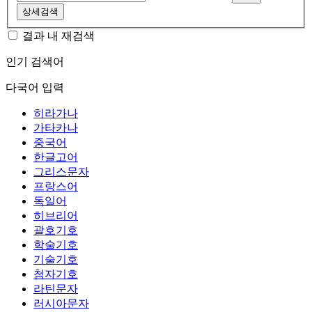
상세검색
결과 내 재검색
인기 검색어
다국어 입력
히라가나
가타카나
중국어
한글고어
그리스문자
프랑스어
독일어
히브리어
괄호기호
학술기호
기술기호
첨자기호
라틴문자
러시아문자