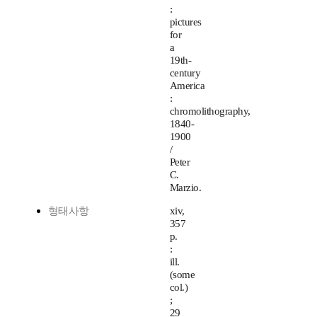
:
pictures
for
a
19th-
century
America
:
chromolithography,
1840-
1900
/
Peter
C.
Marzio.
형태사항
xiv,
357
p.
:
ill.
(some
col.)
;
29