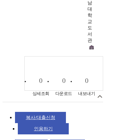
남
대
학
교
도
서
관
0
0
0
상세조회
다운로드
내보내기
복사/대출신청
인용하기