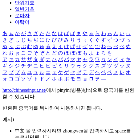
단위기호
일반기호
로마자
아랍어
あ
ぁ
か
が
さ
ざ
た
だ
な
は
ば
ぱ
ま
や
ゃ
ら
わ
ゎ
ん
い
ぃ
き
ぎ
し
じ
ち
ぢ
に
ひ
び
ぴ
み
り
う
ぅ
く
ぐ
す
ず
つ
づ
っ
ぬ
ふ
ぶ
ぷ
む
ゆ
ゅ
る
え
ぇ
け
げ
せ
ぜ
て
で
ね
へ
べ
ぺ
め
れ
お
ぉ
こ
ご
そ
ぞ
と
ど
の
ほ
ぼ
ぽ
も
よ
ょ
ろ
を
ア
ァ
カ
サ
ザ
タ
ダ
ナ
ハ
バ
パ
マ
ヤ
ャ
ラ
ワ
ヮ
ン
イ
ィ
キ
ギ
シ
ジ
チ
ヂ
ニ
ヒ
ビ
ピ
ミ
リ
ウ
ゥ
ク
グ
ス
ズ
ツ
ヅ
ッ
ヌ
フ
ブ
プ
ム
ユ
ュ
ル
エ
ェ
ケ
ゲ
セ
ゼ
テ
デ
ヘ
ベ
ペ
メ
レ
オ
ォ
コ
ゴ
ソ
ゾ
ト
ド
ノ
ホ
ボ
ポ
モ
ヨ
ョ
ロ
ヲ
―
http://chineseinput.net/
에서 pinyin(병음)방식으로 중국어를 변환
할 수 있습니다.
변환된 중국어를 복사하여 사용하시면 됩니다.
예시)
中文 을 입력하시려면
zhongwen
을 입력하시고 space를
누르시면됩니다.