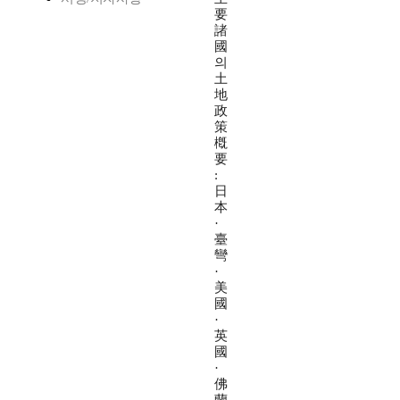
要
諸
國
의
土
地
政
策
槪
要
:
日
本
·
臺
彎
·
美
國
·
英
國
·
佛