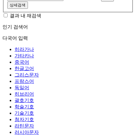
상세검색
결과 내 재검색
인기 검색어
다국어 입력
히라가나
가타카나
중국어
한글고어
그리스문자
프랑스어
독일어
히브리어
괄호기호
학술기호
기술기호
첨자기호
라틴문자
러시아문자