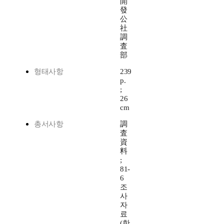
開
發
公
社
調
査
部
형태사항
239
p.
;
26
cm
총서사항
調
査
資
料
;
81-
6
조
사
자
료
(한