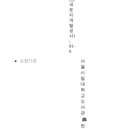
국
토
지
개
발
공
사)
;
81-
6
소장기관
서
울
시
립
대
학
교
도
서
관
한