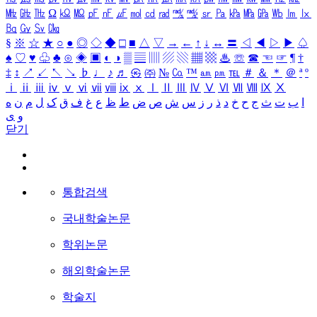
㎒
㎓
㎔
Ω
㏀
㏁
㎊
㎋
㎌
㏖
㏅
㎭
㎮
㎯
㏛
㎩
㎪
㎫
㎬
㏝
㏐
㏓
㏃
㏉
㏜
㏆
§
※
☆
★
○
●
◎
◇
◆
□
■
△
▽
→
←
↑
↓
↔
〓
◁
◀
▷
▶
♤
♠
♡
♥
♧
♣
⊙
◈
▣
◐
◑
▒
▤
▥
▨
▧
▦
▩
♨
☏
☎
☜
☞
¶
†
‡
↕
↗
↙
↖
↘
♭
♩
♪
♬
㉿
㈜
№
㏇
™
㏂
㏘
℡
＃
＆
＊
＠
ª
º
ⅰ
ⅱ
ⅲ
ⅳ
ⅴ
ⅵ
ⅶ
ⅷ
ⅸ
ⅹ
Ⅰ
Ⅱ
Ⅲ
Ⅳ
Ⅴ
Ⅵ
Ⅶ
Ⅷ
Ⅸ
Ⅹ
ا
ب
ت
ث
ج
ح
خ
د
ذ
ر
ز
س
ش
ص
ض
ط
ظ
ع
غ
ف
ق
ک
ل
م
ن
ه
و
ی
닫기
통합검색
국내학술논문
학위논문
해외학술논문
학술지