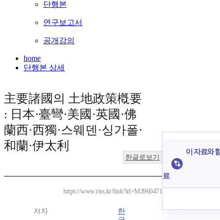
단행본
연구보고서
공개강의
home
단행본 상세
主要諸國의 土地政策槪要
: 日本·臺彎·美國·英國·佛
蘭西·西獨·스웨덴·싱가폴·
和蘭·伊太利
이 자료와 함
한글로보기
료
https://www.riss.kr/link?id=M3960471
저자
한