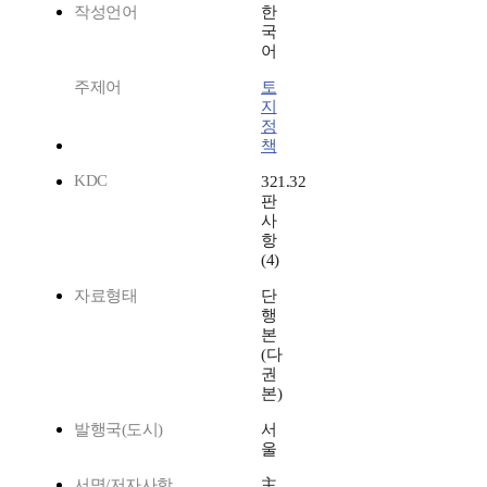
작성언어
한
국
어
주제어
토
지
정
책
KDC
321.32
판
사
항
(4)
자료형태
단
행
본
(다
권
본)
발행국(도시)
서
울
서명/저자사항
主