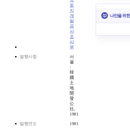
국
토
지
나만을 위한
개
발
공
사
조
사
부
발행사항
서
울
:
韓
國
土
地
開
發
公
社,
1981
발행연도
1981