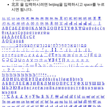
北京 을 입력하시려면
beijing
을 입력하시고 space를 누르
시면 됩니다.
ㅥ
ㅦ
ㅧ
ㅨ
ㅩ
ㅪ
ㅫ
ㅬ
ㅭ
ㅮ
ㅯ
ㅰ
ㅱ
ㅲ
ㅳ
ㅴ
ㅵ
ㅶ
ㅷ
ㅸ
ㅹ
ㅺ
ㅻ
ㅼ
ㅽ
ㅾ
ㅿ
ㆀ
ㆁ
ㆂ
ㆃ
ㆄ
ㆅ
ㆆ
ㆇ
ㆈ
ㆉ
ㆊ
ㆋ
ㆌ
ㆍ
ㆎ
Α
Β
Γ
Δ
Ε
Ζ
Η
Θ
Ι
Κ
Λ
Μ
Ν
Ξ
Ο
Π
Ρ
Σ
Τ
Υ
Φ
Χ
Ψ
Ω
α
β
γ
δ
ε
ζ
η
θ
ι
κ
λ
μ
ν
ξ
ο
π
ρ
σ
τ
υ
φ
χ
ψ
ω
á
à
Á
À
é
è
É
È
ç
Ç
ê
Ä
Ö
Ü
ä
ö
ü
ß
ְ
ֳ
ֲ
ֱ
ָ
ַ
ֵ
ֶ
ִ
ֹ
ּ
ֻ
ׂ
ׁ
ּ
ב
ה
נ
מ
צ
ת
ץ
ש
ד
ג
כ
ע
י
ח
ל
ך
ף
ק
ר
א
ט
ו
ן
ם
פ
‘
’
“
”
〔
〕
〈
〉
「
」
『
』
【
】
＂
（
）
［
］
｛
｝
±
×
÷
≠
≤
≥
∞
∴
♂
♀
∠
⊥
⌒
∂
∇
≡
≒
≪
≫
√
∽
∝
∵
∫
∬
∈
∋
⊆
⊇
⊂
⊃
∪
∩
∧
∨
￢
⇒
⇔
∀
∃
∮
∑
∏
＋
－
＜
＝
＞
、
。
·
‥
…
¨
〃
―
∥
＼
∼
´
～
ˇ
˘
˝
˚
˙
¸
˛
¡
¿
ː
！
＇
，
．
／
：
；
？
＾
＿
｀
｜
½
⅓
⅔
¼
¾
⅛
⅜
⅝
⅞
¹
²
³
⁴
ⁿ
₁
₂
₃
₄
Æ
Ð
Ħ
Ĳ
Ł
Ø
Œ
Þ
Ŧ
Ŋ
æ
đ
ð
ħ
ı
ĳ
ĸ
ŀ
ł
ø
œ
ß
þ
ŧ
ŋ
ŉ
А
Б
В
Г
Д
Е
Ё
Ж
З
И
Й
К
Л
М
Н
О
П
Р
С
Т
У
Ф
Х
Ц
Ч
Ш
Щ
Ъ
Ы
Ь
Э
Ю
Я
а
б
в
г
д
е
ё
ж
з
и
й
к
л
м
н
о
п
р
с
т
у
ф
х
ц
ч
ш
щ
ъ
ы
ь
э
ю
я
′
″
℃
Å
￠
￡
￥
¤
℉
‰
＄
％
Ｆ
￦
㎕
㎖
㎗
ℓ
㎘
㏄
㎣
㎤
㎥
㎦
㎙
㎚
㎛
㎜
㎝
㎞
㎟
㎠
㎡
㎢
㏊
㎍
㎎
㎏
㏏
㎈
㎉
㏈
㎧
㎨
㎰
㎱
㎲
㎳
㎴
㎵
㎶
㎷
㎸
㎹
㎀
㎁
㎂
㎃
㎄
㎺
㎻
㎽
㎾
㎿
㎐
㎑