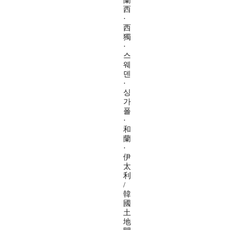
蘭
西
·
西
獨
·
스
웨
덴
·
싱
가
폴
·
和
蘭
·
伊
太
利
/
韓
國
土
地