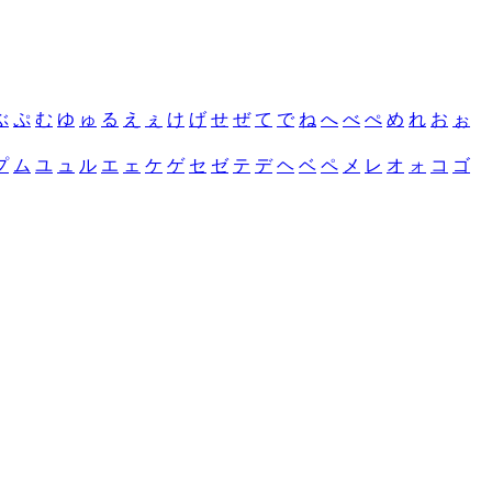
ぶ
ぷ
む
ゆ
ゅ
る
え
ぇ
け
げ
せ
ぜ
て
で
ね
へ
べ
ぺ
め
れ
お
ぉ
プ
ム
ユ
ュ
ル
エ
ェ
ケ
ゲ
セ
ゼ
テ
デ
ヘ
ベ
ペ
メ
レ
オ
ォ
コ
ゴ