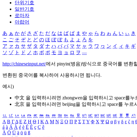
단위기호
일반기호
로마자
아랍어
あ
ぁ
か
が
さ
ざ
た
だ
な
は
ば
ぱ
ま
や
ゃ
ら
わ
ゎ
ん
い
ぃ
き
こ
ご
そ
ぞ
と
ど
の
ほ
ぼ
ぽ
も
よ
ょ
ろ
を
ア
ァ
カ
サ
ザ
タ
ダ
ナ
ハ
バ
パ
マ
ヤ
ャ
ラ
ワ
ヮ
ン
イ
ィ
キ
ギ
ソ
ゾ
ト
ド
ノ
ホ
ボ
ポ
モ
ヨ
ョ
ロ
ヲ
―
http://chineseinput.net/
에서 pinyin(병음)방식으로 중국어를 변환
변환된 중국어를 복사하여 사용하시면 됩니다.
예시)
中文 을 입력하시려면
zhongwen
을 입력하시고 space를
北京 을 입력하시려면
beijing
을 입력하시고 space를 누르
ㅥ
ㅦ
ㅧ
ㅨ
ㅩ
ㅪ
ㅫ
ㅬ
ㅭ
ㅮ
ㅯ
ㅰ
ㅱ
ㅲ
ㅳ
ㅴ
ㅵ
ㅶ
ㅷ
ㅸ
ㅹ
ㅺ
Α
Β
Γ
Δ
Ε
Ζ
Η
Θ
Ι
Κ
Λ
Μ
Ν
Ξ
Ο
Π
Ρ
Σ
Τ
Υ
Φ
Χ
Ψ
Ω
α
β
γ
δ
ε
ζ
η
á
à
Á
À
é
è
É
È
ç
Ç
ê
Ä
Ö
Ü
ä
ö
ü
ß