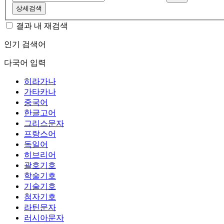
상세검색
결과 내 재검색
인기 검색어
다국어 입력
히라가나
가타카나
중국어
한글고어
그리스문자
프랑스어
독일어
히브리어
괄호기호
학술기호
기술기호
첨자기호
라틴문자
러시아문자