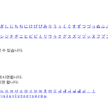
ぎ
し
じ
ち
ぢ
に
ひ
び
ぴ
み
り
う
ぅ
く
ぐ
す
ず
つ
づ
っ
ぬ
ふ
シ
ジ
チ
ヂ
ニ
ヒ
ビ
ピ
ミ
リ
ウ
ゥ
ク
グ
ス
ズ
ツ
ヅ
ッ
ヌ
フ
ブ
할 수 있습니다.
누르시면됩니다.
시면 됩니다.
ㅻ
ㅼ
ㅽ
ㅾ
ㅿ
ㆀ
ㆁ
ㆂ
ㆃ
ㆄ
ㆅ
ㆆ
ㆇ
ㆈ
ㆉ
ㆊ
ㆋ
ㆌ
ㆍ
ㆎ
θ
ι
κ
λ
μ
ν
ξ
ο
π
ρ
σ
τ
υ
φ
χ
ψ
ω