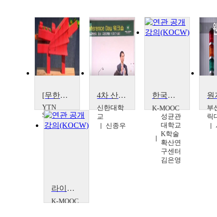
[무한상상실] 국립과천과학고 편
4차 산업혁명 시대의 스마트 교수법-건국대학교 글로컬 캠퍼스 편
한국의 삐딱한 사상가들: 철학자편
YTN
신한대학
부
K-MOOC
SCIENCE
교
성균관
릭
대학교
신종우
K학술
확산연
구센터
김은영
라이프디자인씽킹 : 직업편
K-MOOC
단국대