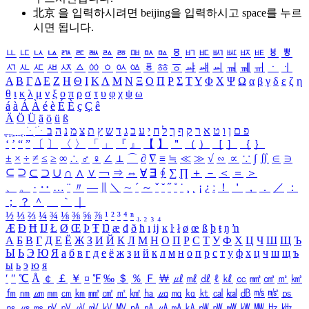
北京 을 입력하시려면
beijing
을 입력하시고 space를 누르
시면 됩니다.
ㅥ
ㅦ
ㅧ
ㅨ
ㅩ
ㅪ
ㅫ
ㅬ
ㅭ
ㅮ
ㅯ
ㅰ
ㅱ
ㅲ
ㅳ
ㅴ
ㅵ
ㅶ
ㅷ
ㅸ
ㅹ
ㅺ
ㅻ
ㅼ
ㅽ
ㅾ
ㅿ
ㆀ
ㆁ
ㆂ
ㆃ
ㆄ
ㆅ
ㆆ
ㆇ
ㆈ
ㆉ
ㆊ
ㆋ
ㆌ
ㆍ
ㆎ
Α
Β
Γ
Δ
Ε
Ζ
Η
Θ
Ι
Κ
Λ
Μ
Ν
Ξ
Ο
Π
Ρ
Σ
Τ
Υ
Φ
Χ
Ψ
Ω
α
β
γ
δ
ε
ζ
η
θ
ι
κ
λ
μ
ν
ξ
ο
π
ρ
σ
τ
υ
φ
χ
ψ
ω
á
à
Á
À
é
è
É
È
ç
Ç
ê
Ä
Ö
Ü
ä
ö
ü
ß
ְ
ֳ
ֲ
ֱ
ָ
ַ
ֵ
ֶ
ִ
ֹ
ּ
ֻ
ׂ
ׁ
ּ
ב
ה
נ
מ
צ
ת
ץ
ש
ד
ג
כ
ע
י
ח
ל
ך
ף
ק
ר
א
ט
ו
ן
ם
פ
‘
’
“
”
〔
〕
〈
〉
「
」
『
』
【
】
＂
（
）
［
］
｛
｝
±
×
÷
≠
≤
≥
∞
∴
♂
♀
∠
⊥
⌒
∂
∇
≡
≒
≪
≫
√
∽
∝
∵
∫
∬
∈
∋
⊆
⊇
⊂
⊃
∪
∩
∧
∨
￢
⇒
⇔
∀
∃
∮
∑
∏
＋
－
＜
＝
＞
、
。
·
‥
…
¨
〃
―
∥
＼
∼
´
～
ˇ
˘
˝
˚
˙
¸
˛
¡
¿
ː
！
＇
，
．
／
：
；
？
＾
＿
｀
｜
½
⅓
⅔
¼
¾
⅛
⅜
⅝
⅞
¹
²
³
⁴
ⁿ
₁
₂
₃
₄
Æ
Ð
Ħ
Ĳ
Ł
Ø
Œ
Þ
Ŧ
Ŋ
æ
đ
ð
ħ
ı
ĳ
ĸ
ŀ
ł
ø
œ
ß
þ
ŧ
ŋ
ŉ
А
Б
В
Г
Д
Е
Ё
Ж
З
И
Й
К
Л
М
Н
О
П
Р
С
Т
У
Ф
Х
Ц
Ч
Ш
Щ
Ъ
Ы
Ь
Э
Ю
Я
а
б
в
г
д
е
ё
ж
з
и
й
к
л
м
н
о
п
р
с
т
у
ф
х
ц
ч
ш
щ
ъ
ы
ь
э
ю
я
′
″
℃
Å
￠
￡
￥
¤
℉
‰
＄
％
Ｆ
￦
㎕
㎖
㎗
ℓ
㎘
㏄
㎣
㎤
㎥
㎦
㎙
㎚
㎛
㎜
㎝
㎞
㎟
㎠
㎡
㎢
㏊
㎍
㎎
㎏
㏏
㎈
㎉
㏈
㎧
㎨
㎰
㎱
㎲
㎳
㎴
㎵
㎶
㎷
㎸
㎹
㎀
㎁
㎂
㎃
㎄
㎺
㎻
㎽
㎾
㎿
㎐
㎑