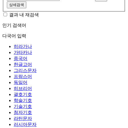
상세검색
결과 내 재검색
인기 검색어
다국어 입력
히라가나
가타카나
중국어
한글고어
그리스문자
프랑스어
독일어
히브리어
괄호기호
학술기호
기술기호
첨자기호
라틴문자
러시아문자