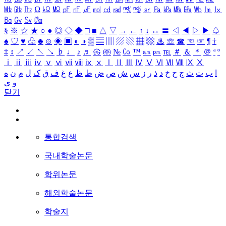
㎒
㎓
㎔
Ω
㏀
㏁
㎊
㎋
㎌
㏖
㏅
㎭
㎮
㎯
㏛
㎩
㎪
㎫
㎬
㏝
㏐
㏓
㏃
㏉
㏜
㏆
§
※
☆
★
○
●
◎
◇
◆
□
■
△
▽
→
←
↑
↓
↔
〓
◁
◀
▷
▶
♤
♠
♡
♥
♧
♣
⊙
◈
▣
◐
◑
▒
▤
▥
▨
▧
▦
▩
♨
☏
☎
☜
☞
¶
†
‡
↕
↗
↙
↖
↘
♭
♩
♪
♬
㉿
㈜
№
㏇
™
㏂
㏘
℡
＃
＆
＊
＠
ª
º
ⅰ
ⅱ
ⅲ
ⅳ
ⅴ
ⅵ
ⅶ
ⅷ
ⅸ
ⅹ
Ⅰ
Ⅱ
Ⅲ
Ⅳ
Ⅴ
Ⅵ
Ⅶ
Ⅷ
Ⅸ
Ⅹ
ا
ب
ت
ث
ج
ح
خ
د
ذ
ر
ز
س
ش
ص
ض
ط
ظ
ع
غ
ف
ق
ک
ل
م
ن
ه
و
ی
닫기
통합검색
국내학술논문
학위논문
해외학술논문
학술지