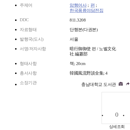
주제어
암행어사
;
편
;
한국풍류야담전집
DDC
811.3208
자료형태
단행본(다권본)
발행국(도시)
서울
서명/저자사항
暗行御御使 편 / 노벨文化
社 編纂部
형태사항
책; 20cm
총서사항
韓國風流野談全集; 4
소장기관
충남대학교 도서관
0
상세조회