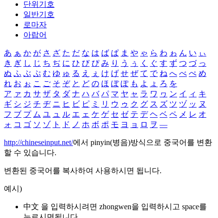
단위기호
일반기호
로마자
아랍어
あ
ぁ
か
が
さ
ざ
た
だ
な
は
ば
ぱ
ま
や
ゃ
ら
わ
ゎ
ん
い
ぃ
き
ぎ
し
じ
ち
ぢ
に
ひ
び
ぴ
み
り
う
ぅ
く
ぐ
す
ず
つ
づ
っ
ぬ
ふ
ぶ
ぷ
む
ゆ
ゅ
る
え
ぇ
け
げ
せ
ぜ
て
で
ね
へ
べ
ぺ
め
れ
お
ぉ
こ
ご
そ
ぞ
と
ど
の
ほ
ぼ
ぽ
も
よ
ょ
ろ
を
ア
ァ
カ
サ
ザ
タ
ダ
ナ
ハ
バ
パ
マ
ヤ
ャ
ラ
ワ
ヮ
ン
イ
ィ
キ
ギ
シ
ジ
チ
ヂ
ニ
ヒ
ビ
ピ
ミ
リ
ウ
ゥ
ク
グ
ス
ズ
ツ
ヅ
ッ
ヌ
フ
ブ
プ
ム
ユ
ュ
ル
エ
ェ
ケ
ゲ
セ
ゼ
テ
デ
ヘ
ベ
ペ
メ
レ
オ
ォ
コ
ゴ
ソ
ゾ
ト
ド
ノ
ホ
ボ
ポ
モ
ヨ
ョ
ロ
ヲ
―
http://chineseinput.net/
에서 pinyin(병음)방식으로 중국어를 변환
할 수 있습니다.
변환된 중국어를 복사하여 사용하시면 됩니다.
예시)
中文 을 입력하시려면
zhongwen
을 입력하시고 space를
누르시면됩니다.