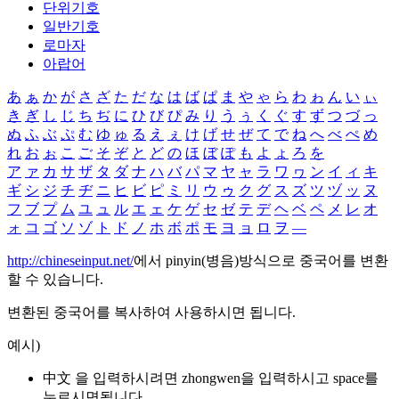
단위기호
일반기호
로마자
아랍어
あ
ぁ
か
が
さ
ざ
た
だ
な
は
ば
ぱ
ま
や
ゃ
ら
わ
ゎ
ん
い
ぃ
き
ぎ
し
じ
ち
ぢ
に
ひ
び
ぴ
み
り
う
ぅ
く
ぐ
す
ず
つ
づ
っ
ぬ
ふ
ぶ
ぷ
む
ゆ
ゅ
る
え
ぇ
け
げ
せ
ぜ
て
で
ね
へ
べ
ぺ
め
れ
お
ぉ
こ
ご
そ
ぞ
と
ど
の
ほ
ぼ
ぽ
も
よ
ょ
ろ
を
ア
ァ
カ
サ
ザ
タ
ダ
ナ
ハ
バ
パ
マ
ヤ
ャ
ラ
ワ
ヮ
ン
イ
ィ
キ
ギ
シ
ジ
チ
ヂ
ニ
ヒ
ビ
ピ
ミ
リ
ウ
ゥ
ク
グ
ス
ズ
ツ
ヅ
ッ
ヌ
フ
ブ
プ
ム
ユ
ュ
ル
エ
ェ
ケ
ゲ
セ
ゼ
テ
デ
ヘ
ベ
ペ
メ
レ
オ
ォ
コ
ゴ
ソ
ゾ
ト
ド
ノ
ホ
ボ
ポ
モ
ヨ
ョ
ロ
ヲ
―
http://chineseinput.net/
에서 pinyin(병음)방식으로 중국어를 변환
할 수 있습니다.
변환된 중국어를 복사하여 사용하시면 됩니다.
예시)
中文 을 입력하시려면
zhongwen
을 입력하시고 space를
누르시면됩니다.