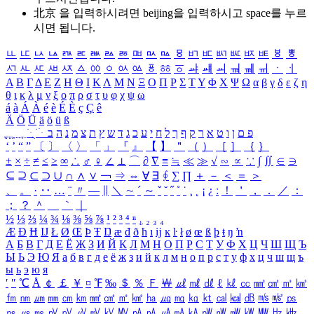
北京 을 입력하시려면
beijing
을 입력하시고 space를 누르
시면 됩니다.
ㅥ
ㅦ
ㅧ
ㅨ
ㅩ
ㅪ
ㅫ
ㅬ
ㅭ
ㅮ
ㅯ
ㅰ
ㅱ
ㅲ
ㅳ
ㅴ
ㅵ
ㅶ
ㅷ
ㅸ
ㅹ
ㅺ
ㅻ
ㅼ
ㅽ
ㅾ
ㅿ
ㆀ
ㆁ
ㆂ
ㆃ
ㆄ
ㆅ
ㆆ
ㆇ
ㆈ
ㆉ
ㆊ
ㆋ
ㆌ
ㆍ
ㆎ
Α
Β
Γ
Δ
Ε
Ζ
Η
Θ
Ι
Κ
Λ
Μ
Ν
Ξ
Ο
Π
Ρ
Σ
Τ
Υ
Φ
Χ
Ψ
Ω
α
β
γ
δ
ε
ζ
η
θ
ι
κ
λ
μ
ν
ξ
ο
π
ρ
σ
τ
υ
φ
χ
ψ
ω
á
à
Á
À
é
è
É
È
ç
Ç
ê
Ä
Ö
Ü
ä
ö
ü
ß
ְ
ֳ
ֲ
ֱ
ָ
ַ
ֵ
ֶ
ִ
ֹ
ּ
ֻ
ׂ
ׁ
ּ
ב
ה
נ
מ
צ
ת
ץ
ש
ד
ג
כ
ע
י
ח
ל
ך
ף
ק
ר
א
ט
ו
ן
ם
פ
‘
’
“
”
〔
〕
〈
〉
「
」
『
』
【
】
＂
（
）
［
］
｛
｝
±
×
÷
≠
≤
≥
∞
∴
♂
♀
∠
⊥
⌒
∂
∇
≡
≒
≪
≫
√
∽
∝
∵
∫
∬
∈
∋
⊆
⊇
⊂
⊃
∪
∩
∧
∨
￢
⇒
⇔
∀
∃
∮
∑
∏
＋
－
＜
＝
＞
、
。
·
‥
…
¨
〃
―
∥
＼
∼
´
～
ˇ
˘
˝
˚
˙
¸
˛
¡
¿
ː
！
＇
，
．
／
：
；
？
＾
＿
｀
｜
½
⅓
⅔
¼
¾
⅛
⅜
⅝
⅞
¹
²
³
⁴
ⁿ
₁
₂
₃
₄
Æ
Ð
Ħ
Ĳ
Ł
Ø
Œ
Þ
Ŧ
Ŋ
æ
đ
ð
ħ
ı
ĳ
ĸ
ŀ
ł
ø
œ
ß
þ
ŧ
ŋ
ŉ
А
Б
В
Г
Д
Е
Ё
Ж
З
И
Й
К
Л
М
Н
О
П
Р
С
Т
У
Ф
Х
Ц
Ч
Ш
Щ
Ъ
Ы
Ь
Э
Ю
Я
а
б
в
г
д
е
ё
ж
з
и
й
к
л
м
н
о
п
р
с
т
у
ф
х
ц
ч
ш
щ
ъ
ы
ь
э
ю
я
′
″
℃
Å
￠
￡
￥
¤
℉
‰
＄
％
Ｆ
￦
㎕
㎖
㎗
ℓ
㎘
㏄
㎣
㎤
㎥
㎦
㎙
㎚
㎛
㎜
㎝
㎞
㎟
㎠
㎡
㎢
㏊
㎍
㎎
㎏
㏏
㎈
㎉
㏈
㎧
㎨
㎰
㎱
㎲
㎳
㎴
㎵
㎶
㎷
㎸
㎹
㎀
㎁
㎂
㎃
㎄
㎺
㎻
㎽
㎾
㎿
㎐
㎑