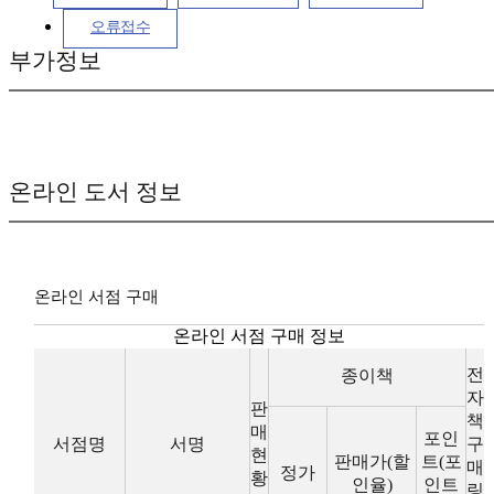
오류접수
부가정보
온라인 도서 정보
온라인 서점 구매
온라인 서점 구매 정보
전
종이책
자
판
책
매
포인
서점명
서명
구
현
판매가(할
트(포
매
정가
황
인율)
인트
링