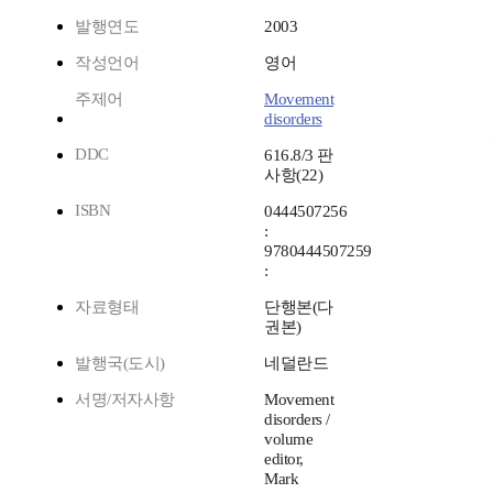
발행연도
2003
작성언어
영어
주제어
Movement
disorders
DDC
616.8/3 판
사항(22)
ISBN
0444507256
:
9780444507259
:
자료형태
단행본(다
권본)
발행국(도시)
네덜란드
서명/저자사항
Movement
disorders /
volume
editor,
Mark