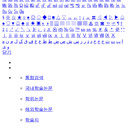
㎒
㎓
㎔
Ω
㏀
㏁
㎊
㎋
㎌
㏖
㏅
㎭
㎮
㎯
㏛
㎩
㎪
㎫
㎬
㏝
㏐
㏓
㏃
㏉
㏜
㏆
§
※
☆
★
○
●
◎
◇
◆
□
■
△
▽
→
←
↑
↓
↔
〓
◁
◀
▷
▶
♤
♠
♡
♥
♧
♣
⊙
◈
▣
◐
◑
▒
▤
▥
▨
▧
▦
▩
♨
☏
☎
☜
☞
¶
†
‡
↕
↗
↙
↖
↘
♭
♩
♪
♬
㉿
㈜
№
㏇
™
㏂
㏘
℡
＃
＆
＊
＠
ª
º
ⅰ
ⅱ
ⅲ
ⅳ
ⅴ
ⅵ
ⅶ
ⅷ
ⅸ
ⅹ
Ⅰ
Ⅱ
Ⅲ
Ⅳ
Ⅴ
Ⅵ
Ⅶ
Ⅷ
Ⅸ
Ⅹ
ا
ب
ت
ث
ج
ح
خ
د
ذ
ر
ز
س
ش
ص
ض
ط
ظ
ع
غ
ف
ق
ک
ل
م
ن
ه
و
ی
닫기
통합검색
국내학술논문
학위논문
해외학술논문
학술지