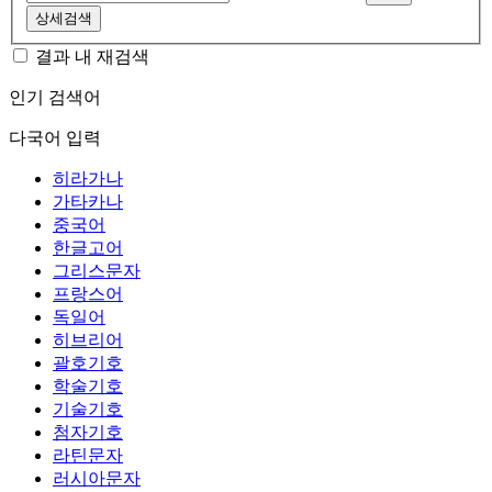
상세검색
결과 내 재검색
인기 검색어
다국어 입력
히라가나
가타카나
중국어
한글고어
그리스문자
프랑스어
독일어
히브리어
괄호기호
학술기호
기술기호
첨자기호
라틴문자
러시아문자