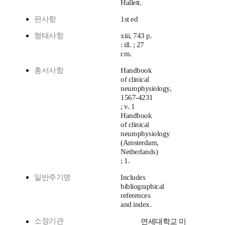
Hallett.
판사항
1st ed
형태사항
xiii, 743 p.
: ill. ; 27
cm.
총서사항
Handbook
of clinical
neurophysiology,
1567-4231
; v. 1
Handbook
of clinical
neurophysiology
(Amsterdam,
Netherlands)
; 1.
일반주기명
Includes
bibliographical
references
and index.
소장기관
연세대학교 미