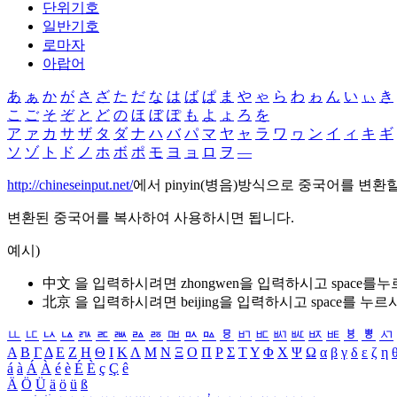
단위기호
일반기호
로마자
아랍어
あ
ぁ
か
が
さ
ざ
た
だ
な
は
ば
ぱ
ま
や
ゃ
ら
わ
ゎ
ん
い
ぃ
き
こ
ご
そ
ぞ
と
ど
の
ほ
ぼ
ぽ
も
よ
ょ
ろ
を
ア
ァ
カ
サ
ザ
タ
ダ
ナ
ハ
バ
パ
マ
ヤ
ャ
ラ
ワ
ヮ
ン
イ
ィ
キ
ギ
ソ
ゾ
ト
ド
ノ
ホ
ボ
ポ
モ
ヨ
ョ
ロ
ヲ
―
http://chineseinput.net/
에서 pinyin(병음)방식으로 중국어를 변환
변환된 중국어를 복사하여 사용하시면 됩니다.
예시)
中文 을 입력하시려면
zhongwen
을 입력하시고 space를
北京 을 입력하시려면
beijing
을 입력하시고 space를 누르
ㅥ
ㅦ
ㅧ
ㅨ
ㅩ
ㅪ
ㅫ
ㅬ
ㅭ
ㅮ
ㅯ
ㅰ
ㅱ
ㅲ
ㅳ
ㅴ
ㅵ
ㅶ
ㅷ
ㅸ
ㅹ
ㅺ
Α
Β
Γ
Δ
Ε
Ζ
Η
Θ
Ι
Κ
Λ
Μ
Ν
Ξ
Ο
Π
Ρ
Σ
Τ
Υ
Φ
Χ
Ψ
Ω
α
β
γ
δ
ε
ζ
η
á
à
Á
À
é
è
É
È
ç
Ç
ê
Ä
Ö
Ü
ä
ö
ü
ß