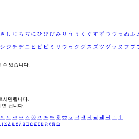
ぎ
し
じ
ち
ぢ
に
ひ
び
ぴ
み
り
う
ぅ
く
ぐ
す
ず
つ
づ
っ
ぬ
ふ
シ
ジ
チ
ヂ
ニ
ヒ
ビ
ピ
ミ
リ
ウ
ゥ
ク
グ
ス
ズ
ツ
ヅ
ッ
ヌ
フ
ブ
할 수 있습니다.
누르시면됩니다.
시면 됩니다.
ㅻ
ㅼ
ㅽ
ㅾ
ㅿ
ㆀ
ㆁ
ㆂ
ㆃ
ㆄ
ㆅ
ㆆ
ㆇ
ㆈ
ㆉ
ㆊ
ㆋ
ㆌ
ㆍ
ㆎ
θ
ι
κ
λ
μ
ν
ξ
ο
π
ρ
σ
τ
υ
φ
χ
ψ
ω