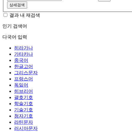
상세검색
결과 내 재검색
인기 검색어
다국어 입력
히라가나
가타카나
중국어
한글고어
그리스문자
프랑스어
독일어
히브리어
괄호기호
학술기호
기술기호
첨자기호
라틴문자
러시아문자