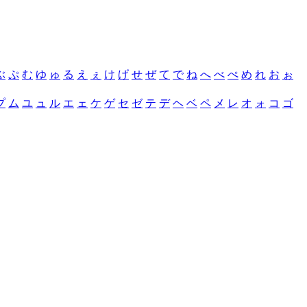
ぶ
ぷ
む
ゆ
ゅ
る
え
ぇ
け
げ
せ
ぜ
て
で
ね
へ
べ
ぺ
め
れ
お
ぉ
プ
ム
ユ
ュ
ル
エ
ェ
ケ
ゲ
セ
ゼ
テ
デ
ヘ
ベ
ペ
メ
レ
オ
ォ
コ
ゴ