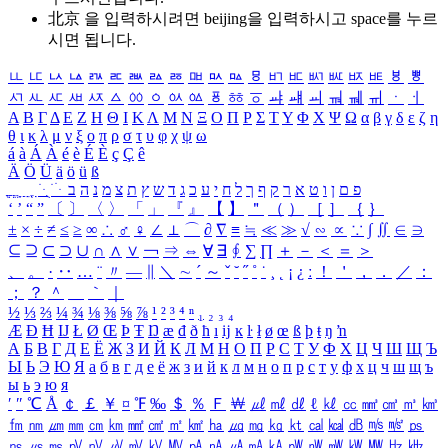
北京 을 입력하시려면
beijing
을 입력하시고 space를 누르
시면 됩니다.
ㅥ
ㅦ
ㅧ
ㅨ
ㅩ
ㅪ
ㅫ
ㅬ
ㅭ
ㅮ
ㅯ
ㅰ
ㅱ
ㅲ
ㅳ
ㅴ
ㅵ
ㅶ
ㅷ
ㅸ
ㅹ
ㅺ
ㅻ
ㅼ
ㅽ
ㅾ
ㅿ
ㆀ
ㆁ
ㆂ
ㆃ
ㆄ
ㆅ
ㆆ
ㆇ
ㆈ
ㆉ
ㆊ
ㆋ
ㆌ
ㆍ
ㆎ
Α
Β
Γ
Δ
Ε
Ζ
Η
Θ
Ι
Κ
Λ
Μ
Ν
Ξ
Ο
Π
Ρ
Σ
Τ
Υ
Φ
Χ
Ψ
Ω
α
β
γ
δ
ε
ζ
η
θ
ι
κ
λ
μ
ν
ξ
ο
π
ρ
σ
τ
υ
φ
χ
ψ
ω
á
à
Á
À
é
è
É
È
ç
Ç
ê
Ä
Ö
Ü
ä
ö
ü
ß
ְ
ֳ
ֲ
ֱ
ָ
ַ
ֵ
ֶ
ִ
ֹ
ּ
ֻ
ׂ
ׁ
ּ
ב
ה
נ
מ
צ
ת
ץ
ש
ד
ג
כ
ע
י
ח
ל
ך
ף
ק
ר
א
ט
ו
ן
ם
פ
‘
’
“
”
〔
〕
〈
〉
「
」
『
』
【
】
＂
（
）
［
］
｛
｝
±
×
÷
≠
≤
≥
∞
∴
♂
♀
∠
⊥
⌒
∂
∇
≡
≒
≪
≫
√
∽
∝
∵
∫
∬
∈
∋
⊆
⊇
⊂
⊃
∪
∩
∧
∨
￢
⇒
⇔
∀
∃
∮
∑
∏
＋
－
＜
＝
＞
、
。
·
‥
…
¨
〃
―
∥
＼
∼
´
～
ˇ
˘
˝
˚
˙
¸
˛
¡
¿
ː
！
＇
，
．
／
：
；
？
＾
＿
｀
｜
½
⅓
⅔
¼
¾
⅛
⅜
⅝
⅞
¹
²
³
⁴
ⁿ
₁
₂
₃
₄
Æ
Ð
Ħ
Ĳ
Ł
Ø
Œ
Þ
Ŧ
Ŋ
æ
đ
ð
ħ
ı
ĳ
ĸ
ŀ
ł
ø
œ
ß
þ
ŧ
ŋ
ŉ
А
Б
В
Г
Д
Е
Ё
Ж
З
И
Й
К
Л
М
Н
О
П
Р
С
Т
У
Ф
Х
Ц
Ч
Ш
Щ
Ъ
Ы
Ь
Э
Ю
Я
а
б
в
г
д
е
ё
ж
з
и
й
к
л
м
н
о
п
р
с
т
у
ф
х
ц
ч
ш
щ
ъ
ы
ь
э
ю
я
′
″
℃
Å
￠
￡
￥
¤
℉
‰
＄
％
Ｆ
￦
㎕
㎖
㎗
ℓ
㎘
㏄
㎣
㎤
㎥
㎦
㎙
㎚
㎛
㎜
㎝
㎞
㎟
㎠
㎡
㎢
㏊
㎍
㎎
㎏
㏏
㎈
㎉
㏈
㎧
㎨
㎰
㎱
㎲
㎳
㎴
㎵
㎶
㎷
㎸
㎹
㎀
㎁
㎂
㎃
㎄
㎺
㎻
㎽
㎾
㎿
㎐
㎑