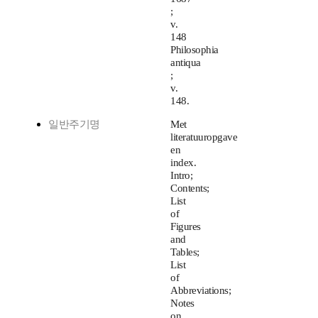
;
v.
148
Philosophia
antiqua
;
v.
148.
일반주기명
Met
literatuuropgave
en
index.
Intro;
Contents;
List
of
Figures
and
Tables;
List
of
Abbreviations;
Notes
on