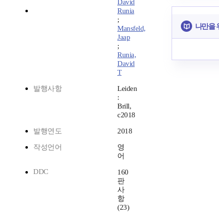
David
Runia
;
나만을 
Mansfeld,
Jaap
;
Runia,
David
T
발행사항
Leiden
:
Brill,
c2018
발행연도
2018
작성언어
영
어
DDC
160
판
사
항
(23)