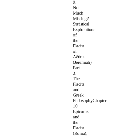
9.
Not
Much
Missing?
Statistical
Explorations
of
the
Placita
of
Aëtius
(Jeremiah)
Part
3.
The
Placita
and
Greek
PhilosophyChapter
10.
Epicurus
and
the
Placita
(Runia);