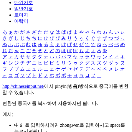
단위기호
일반기호
로마자
아랍어
あ
ぁ
か
が
さ
ざ
た
だ
な
は
ば
ぱ
ま
や
ゃ
ら
わ
ゎ
ん
い
ぃ
き
ぎ
し
じ
ち
ぢ
に
ひ
び
ぴ
み
り
う
ぅ
く
ぐ
す
ず
つ
づ
っ
ぬ
ふ
ぶ
ぷ
む
ゆ
ゅ
る
え
ぇ
け
げ
せ
ぜ
て
で
ね
へ
べ
ぺ
め
れ
お
ぉ
こ
ご
そ
ぞ
と
ど
の
ほ
ぼ
ぽ
も
よ
ょ
ろ
を
ア
ァ
カ
サ
ザ
タ
ダ
ナ
ハ
バ
パ
マ
ヤ
ャ
ラ
ワ
ヮ
ン
イ
ィ
キ
ギ
シ
ジ
チ
ヂ
ニ
ヒ
ビ
ピ
ミ
リ
ウ
ゥ
ク
グ
ス
ズ
ツ
ヅ
ッ
ヌ
フ
ブ
プ
ム
ユ
ュ
ル
エ
ェ
ケ
ゲ
セ
ゼ
テ
デ
ヘ
ベ
ペ
メ
レ
オ
ォ
コ
ゴ
ソ
ゾ
ト
ド
ノ
ホ
ボ
ポ
モ
ヨ
ョ
ロ
ヲ
―
http://chineseinput.net/
에서 pinyin(병음)방식으로 중국어를 변환
할 수 있습니다.
변환된 중국어를 복사하여 사용하시면 됩니다.
예시)
中文 을 입력하시려면
zhongwen
을 입력하시고 space를
누르시면됩니다.