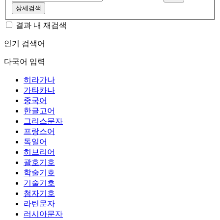
상세검색
결과 내 재검색
인기 검색어
다국어 입력
히라가나
가타카나
중국어
한글고어
그리스문자
프랑스어
독일어
히브리어
괄호기호
학술기호
기술기호
첨자기호
라틴문자
러시아문자