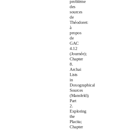
problème
des
sources
de
Théodoret:
à
propos
de
GAC
4.12
(Journée);
Chapter
8.
Archai
Lists
in
Doxographical
Sources
(Mansfeld);
Part
2.
Exploring
the
Placita;
Chapter