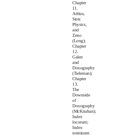
Chapter
11.
Aëtius,
Stoic
Physics,
and
Zeno
(Long);
Chapter
12.
Galen
and
Doxography
(Tieleman);
Chapter
13.
The
Downside
of
Doxography
(McKirahan);
Index
locorum;
Index
nominum