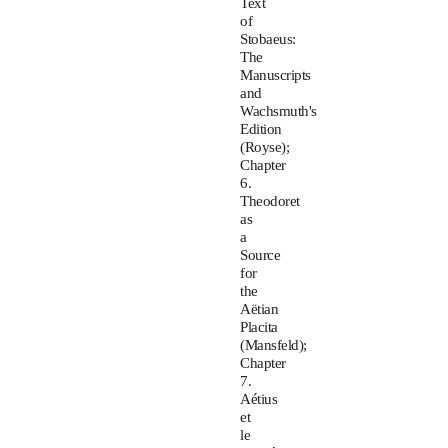
Text
of
Stobaeus:
The
Manuscripts
and
Wachsmuth's
Edition
(Royse);
Chapter
6.
Theodoret
as
a
Source
for
the
Aëtian
Placita
(Mansfeld);
Chapter
7.
Aétius
et
le