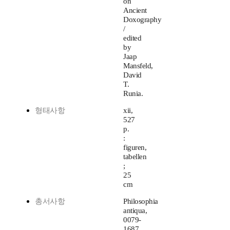
on
Ancient
Doxography
/
edited
by
Jaap
Mansfeld,
David
T.
Runia.
형태사항
xii,
527
p.
:
figuren,
tabellen
;
25
cm
총서사항
Philosophia
antiqua,
0079-
1687