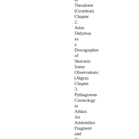
Theodoret
(Gourinat);
Chapter
2.
Arius
Didymus
as
a
Doxographer
of
Stoicism:
Some
Observations
(Algra);
Chapter
3.
Pythagorean
Cosmology
in
Aëtius:
An
Aristotelian
Fragment
and