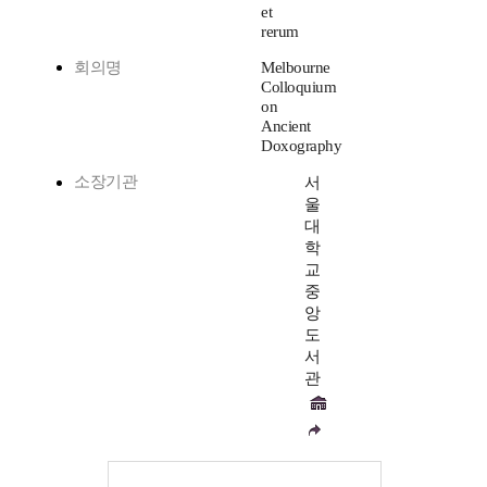
et
rerum
회의명
Melbourne
Colloquium
on
Ancient
Doxography
소장기관
서
울
대
학
교
중
앙
도
서
관