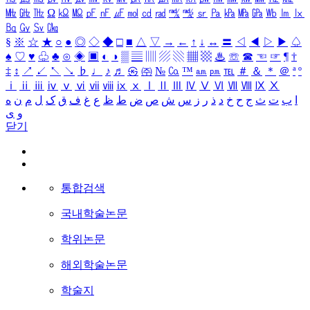
㎒
㎓
㎔
Ω
㏀
㏁
㎊
㎋
㎌
㏖
㏅
㎭
㎮
㎯
㏛
㎩
㎪
㎫
㎬
㏝
㏐
㏓
㏃
㏉
㏜
㏆
§
※
☆
★
○
●
◎
◇
◆
□
■
△
▽
→
←
↑
↓
↔
〓
◁
◀
▷
▶
♤
♠
♡
♥
♧
♣
⊙
◈
▣
◐
◑
▒
▤
▥
▨
▧
▦
▩
♨
☏
☎
☜
☞
¶
†
‡
↕
↗
↙
↖
↘
♭
♩
♪
♬
㉿
㈜
№
㏇
™
㏂
㏘
℡
＃
＆
＊
＠
ª
º
ⅰ
ⅱ
ⅲ
ⅳ
ⅴ
ⅵ
ⅶ
ⅷ
ⅸ
ⅹ
Ⅰ
Ⅱ
Ⅲ
Ⅳ
Ⅴ
Ⅵ
Ⅶ
Ⅷ
Ⅸ
Ⅹ
ا
ب
ت
ث
ج
ح
خ
د
ذ
ر
ز
س
ش
ص
ض
ط
ظ
ع
غ
ف
ق
ک
ل
م
ن
ه
و
ی
닫기
통합검색
국내학술논문
학위논문
해외학술논문
학술지