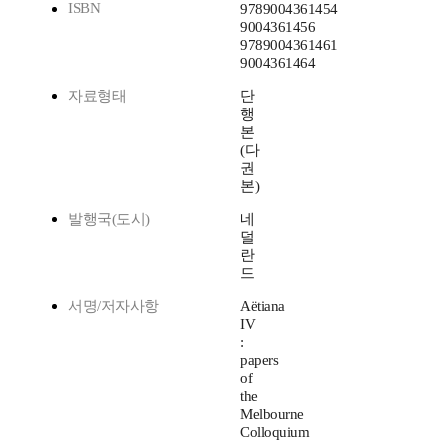
ISBN
9789004361454
9004361456
9789004361461
9004361464
자료형태
단
행
본
(다
권
본)
발행국(도시)
네
덜
란
드
서명/저자사항
Aëtiana
IV
:
papers
of
the
Melbourne
Colloquium