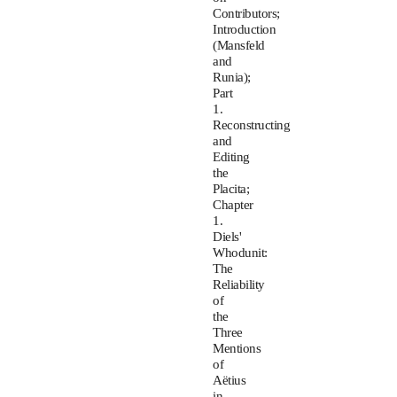
Contributors;
Introduction
(Mansfeld
and
Runia);
Part
1.
Reconstructing
and
Editing
the
Placita;
Chapter
1.
Diels'
Whodunit:
The
Reliability
of
the
Three
Mentions
of
Aëtius
in