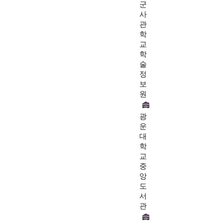
군
사
관
학
교
학
술
정
보
원
광
운
대
학
교
중
앙
도
서
관