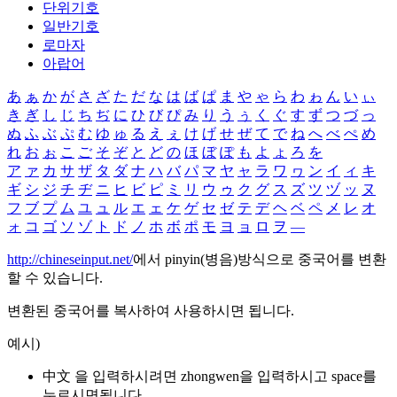
단위기호
일반기호
로마자
아랍어
あ
ぁ
か
が
さ
ざ
た
だ
な
は
ば
ぱ
ま
や
ゃ
ら
わ
ゎ
ん
い
ぃ
き
ぎ
し
じ
ち
ぢ
に
ひ
び
ぴ
み
り
う
ぅ
く
ぐ
す
ず
つ
づ
っ
ぬ
ふ
ぶ
ぷ
む
ゆ
ゅ
る
え
ぇ
け
げ
せ
ぜ
て
で
ね
へ
べ
ぺ
め
れ
お
ぉ
こ
ご
そ
ぞ
と
ど
の
ほ
ぼ
ぽ
も
よ
ょ
ろ
を
ア
ァ
カ
サ
ザ
タ
ダ
ナ
ハ
バ
パ
マ
ヤ
ャ
ラ
ワ
ヮ
ン
イ
ィ
キ
ギ
シ
ジ
チ
ヂ
ニ
ヒ
ビ
ピ
ミ
リ
ウ
ゥ
ク
グ
ス
ズ
ツ
ヅ
ッ
ヌ
フ
ブ
プ
ム
ユ
ュ
ル
エ
ェ
ケ
ゲ
セ
ゼ
テ
デ
ヘ
ベ
ペ
メ
レ
オ
ォ
コ
ゴ
ソ
ゾ
ト
ド
ノ
ホ
ボ
ポ
モ
ヨ
ョ
ロ
ヲ
―
http://chineseinput.net/
에서 pinyin(병음)방식으로 중국어를 변환
할 수 있습니다.
변환된 중국어를 복사하여 사용하시면 됩니다.
예시)
中文 을 입력하시려면
zhongwen
을 입력하시고 space를
누르시면됩니다.