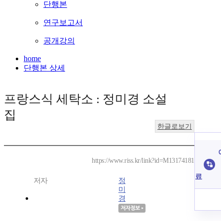
단행본
연구보고서
공개강의
home
단행본 상세
프랑스식 세탁소 : 정미경 소설
집
한글로보기
https://www.riss.kr/link?id=M13174181
료
저자
정
미
경