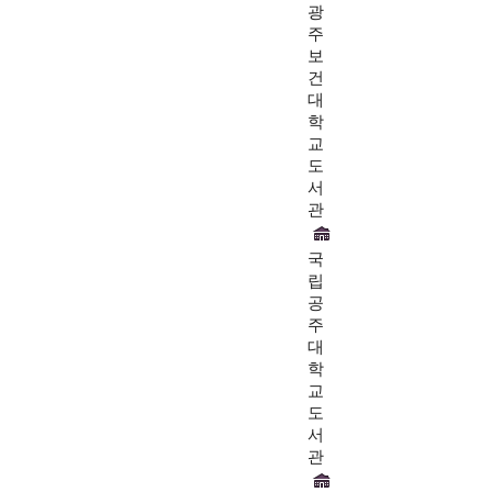
광
주
보
건
대
학
교
도
서
관
국
립
공
주
대
학
교
도
서
관