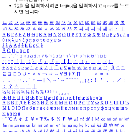
北京 을 입력하시려면
beijing
을 입력하시고 space를 누르
시면 됩니다.
ㅥ
ㅦ
ㅧ
ㅨ
ㅩ
ㅪ
ㅫ
ㅬ
ㅭ
ㅮ
ㅯ
ㅰ
ㅱ
ㅲ
ㅳ
ㅴ
ㅵ
ㅶ
ㅷ
ㅸ
ㅹ
ㅺ
ㅻ
ㅼ
ㅽ
ㅾ
ㅿ
ㆀ
ㆁ
ㆂ
ㆃ
ㆄ
ㆅ
ㆆ
ㆇ
ㆈ
ㆉ
ㆊ
ㆋ
ㆌ
ㆍ
ㆎ
Α
Β
Γ
Δ
Ε
Ζ
Η
Θ
Ι
Κ
Λ
Μ
Ν
Ξ
Ο
Π
Ρ
Σ
Τ
Υ
Φ
Χ
Ψ
Ω
α
β
γ
δ
ε
ζ
η
θ
ι
κ
λ
μ
ν
ξ
ο
π
ρ
σ
τ
υ
φ
χ
ψ
ω
á
à
Á
À
é
è
É
È
ç
Ç
ê
Ä
Ö
Ü
ä
ö
ü
ß
ְ
ֳ
ֲ
ֱ
ָ
ַ
ֵ
ֶ
ִ
ֹ
ּ
ֻ
ׂ
ׁ
ּ
ב
ה
נ
מ
צ
ת
ץ
ש
ד
ג
כ
ע
י
ח
ל
ך
ף
ק
ר
א
ט
ו
ן
ם
פ
‘
’
“
”
〔
〕
〈
〉
「
」
『
』
【
】
＂
（
）
［
］
｛
｝
±
×
÷
≠
≤
≥
∞
∴
♂
♀
∠
⊥
⌒
∂
∇
≡
≒
≪
≫
√
∽
∝
∵
∫
∬
∈
∋
⊆
⊇
⊂
⊃
∪
∩
∧
∨
￢
⇒
⇔
∀
∃
∮
∑
∏
＋
－
＜
＝
＞
、
。
·
‥
…
¨
〃
―
∥
＼
∼
´
～
ˇ
˘
˝
˚
˙
¸
˛
¡
¿
ː
！
＇
，
．
／
：
；
？
＾
＿
｀
｜
½
⅓
⅔
¼
¾
⅛
⅜
⅝
⅞
¹
²
³
⁴
ⁿ
₁
₂
₃
₄
Æ
Ð
Ħ
Ĳ
Ł
Ø
Œ
Þ
Ŧ
Ŋ
æ
đ
ð
ħ
ı
ĳ
ĸ
ŀ
ł
ø
œ
ß
þ
ŧ
ŋ
ŉ
А
Б
В
Г
Д
Е
Ё
Ж
З
И
Й
К
Л
М
Н
О
П
Р
С
Т
У
Ф
Х
Ц
Ч
Ш
Щ
Ъ
Ы
Ь
Э
Ю
Я
а
б
в
г
д
е
ё
ж
з
и
й
к
л
м
н
о
п
р
с
т
у
ф
х
ц
ч
ш
щ
ъ
ы
ь
э
ю
я
′
″
℃
Å
￠
￡
￥
¤
℉
‰
＄
％
Ｆ
￦
㎕
㎖
㎗
ℓ
㎘
㏄
㎣
㎤
㎥
㎦
㎙
㎚
㎛
㎜
㎝
㎞
㎟
㎠
㎡
㎢
㏊
㎍
㎎
㎏
㏏
㎈
㎉
㏈
㎧
㎨
㎰
㎱
㎲
㎳
㎴
㎵
㎶
㎷
㎸
㎹
㎀
㎁
㎂
㎃
㎄
㎺
㎻
㎽
㎾
㎿
㎐
㎑