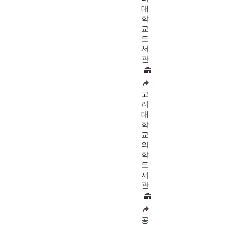
대
학
교
도
서
관
고
려
대
학
교
의
학
도
서
관
공