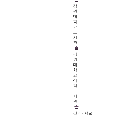
강
원
대
학
교
도
서
관
강
원
대
학
교
삼
척
도
서
관
건국대학교