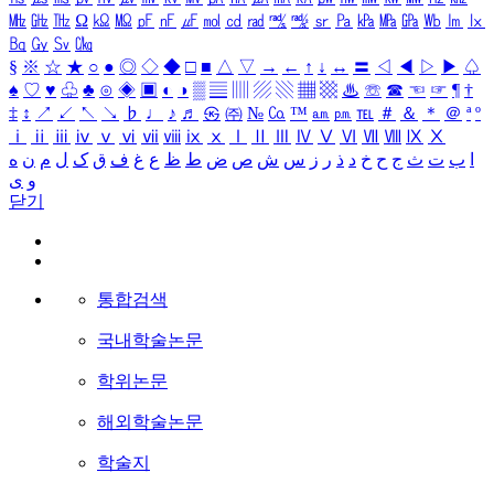
㎒
㎓
㎔
Ω
㏀
㏁
㎊
㎋
㎌
㏖
㏅
㎭
㎮
㎯
㏛
㎩
㎪
㎫
㎬
㏝
㏐
㏓
㏃
㏉
㏜
㏆
§
※
☆
★
○
●
◎
◇
◆
□
■
△
▽
→
←
↑
↓
↔
〓
◁
◀
▷
▶
♤
♠
♡
♥
♧
♣
⊙
◈
▣
◐
◑
▒
▤
▥
▨
▧
▦
▩
♨
☏
☎
☜
☞
¶
†
‡
↕
↗
↙
↖
↘
♭
♩
♪
♬
㉿
㈜
№
㏇
™
㏂
㏘
℡
＃
＆
＊
＠
ª
º
ⅰ
ⅱ
ⅲ
ⅳ
ⅴ
ⅵ
ⅶ
ⅷ
ⅸ
ⅹ
Ⅰ
Ⅱ
Ⅲ
Ⅳ
Ⅴ
Ⅵ
Ⅶ
Ⅷ
Ⅸ
Ⅹ
ا
ب
ت
ث
ج
ح
خ
د
ذ
ر
ز
س
ش
ص
ض
ط
ظ
ع
غ
ف
ق
ک
ل
م
ن
ه
و
ی
닫기
통합검색
국내학술논문
학위논문
해외학술논문
학술지