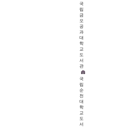
국
립
금
오
공
과
대
학
교
도
서
관
국
립
순
천
대
학
교
도
서