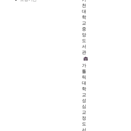
천
대
학
교
중
앙
도
서
관
가
톨
릭
대
학
교
성
심
교
정
도
서