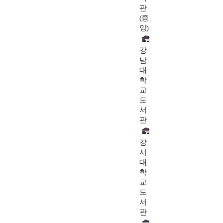
관
(중
앙)
강
남
대
학
교
도
서
관
강
서
대
학
교
도
서
관