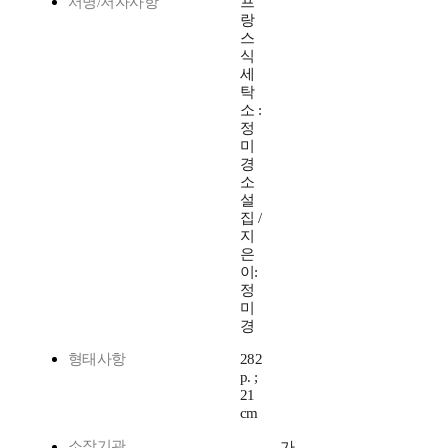
서명/저자사항
프
랑
스
식
세
탁
소 :
정
미
경
소
설
집 /
지
은
이:
정
미
경
형태사항
282
p. ;
21
cm
소장기관
가