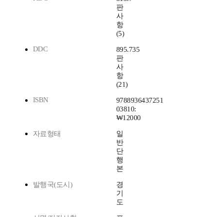
판
사
항
(5)
DDC
895.735
판
사
항
(21)
ISBN
9788936437251
03810:
₩12000
자료형태
일
반
단
행
본
발행국(도시)
경
기
도