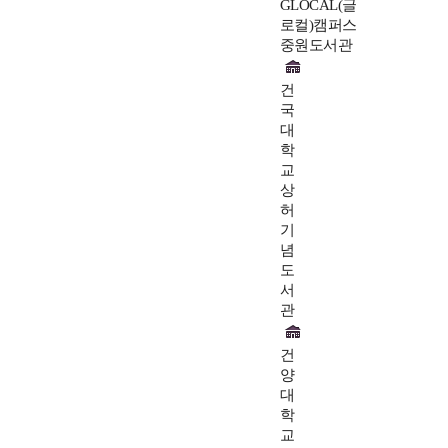
GLOCAL(글
로컬)캠퍼스
중원도서관
건
국
대
학
교
상
허
기
념
도
서
관
건
양
대
학
교