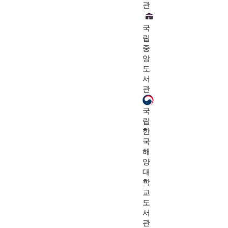
관
국
립
중
앙
도
서
관
국
립
한
국
해
양
대
학
교
도
서
관