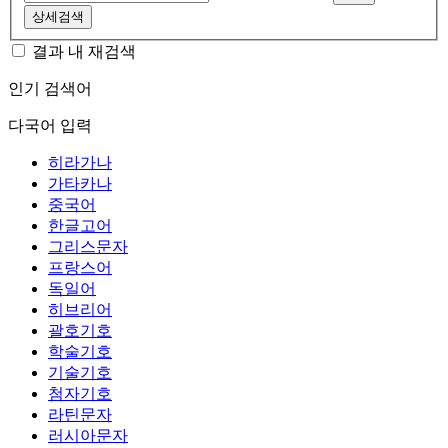
상세검색
결과 내 재검색
인기 검색어
다국어 입력
히라가나
가타카나
중국어
한글고어
그리스문자
프랑스어
독일어
히브리어
괄호기호
학술기호
기술기호
첨자기호
라틴문자
러시아문자