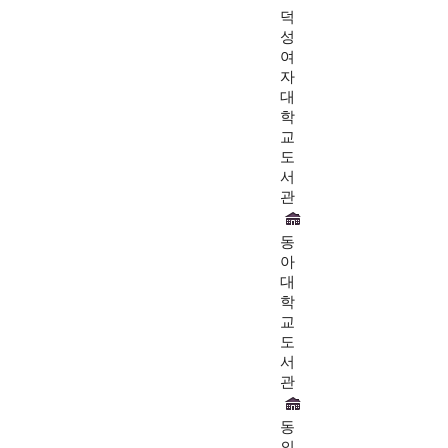
덕
성
여
자
대
학
교
도
서
관
동
아
대
학
교
도
서
관
동
의