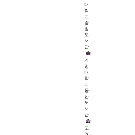
대
학
교
중
앙
도
서
관
계
명
대
학
교
동
산
도
서
관
고
려