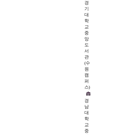
경
기
대
학
교
중
앙
도
서
관
(수
원
캠
퍼
스)
경
남
대
학
교
중