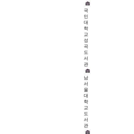
국
민
대
학
교
성
곡
도
서
관
남
서
울
대
학
교
도
서
관