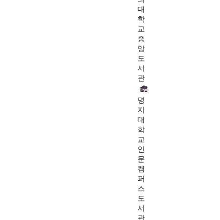
대
학
교
중
앙
도
서
관
명
지
대
학
교
인
문
캠
퍼
스
도
서
관