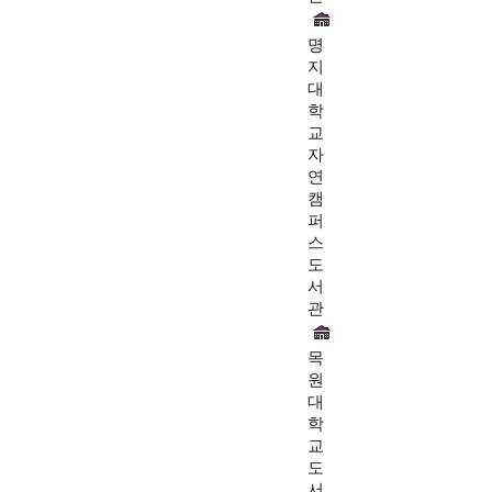
명
지
대
학
교
자
연
캠
퍼
스
도
서
관
목
원
대
학
교
도
서