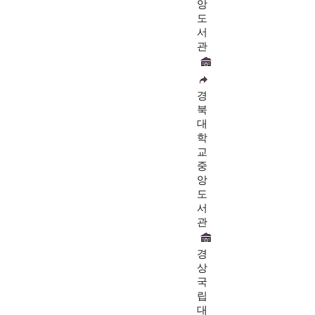
앙
도
서
관
경
북
대
학
교
중
앙
도
서
관
경
상
국
립
대