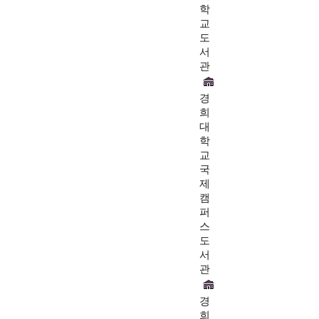
학
교
도
서
관
경
희
대
학
교
국
제
캠
퍼
스
도
서
관
경
희