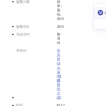
발행사항
파
주 :
창
비,
2013
발행연도
2013
작성언어
한
국
어
주제어
한
국
현
대
소
설
[韓
國
現
代
小
說]
KDC
813.7