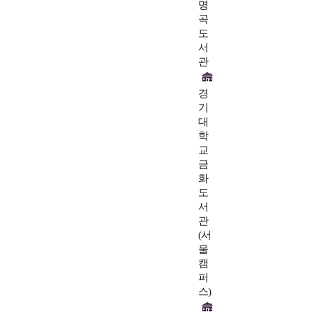
명
곡
도
서
관
경
기
대
학
교
금
화
도
서
관
(서
울
캠
퍼
스)