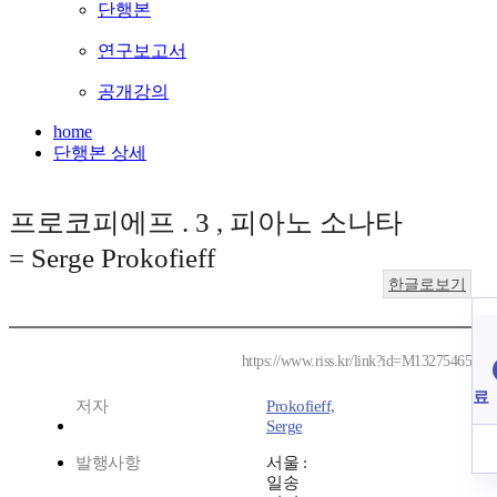
단행본
연구보고서
공개강의
home
단행본 상세
프로코피에프 . 3 , 피아노 소나타
= Serge Prokofieff
한글로보기
https://www.riss.kr/link?id=M13275465
료
저자
Prokofieff,
Serge
발행사항
서울 :
일송