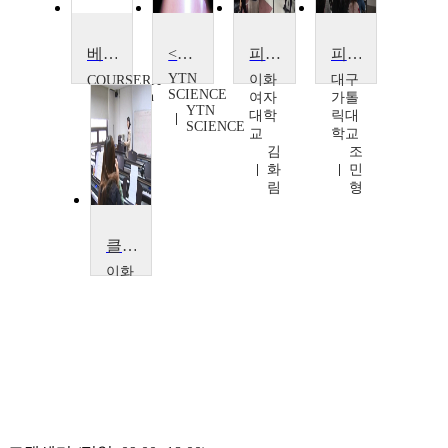
베토벤의 피아노 소타나
<다큐S+>아름다운 선율의 울림, 피아노
피아노실내악II
피아노 문헌 2
YTN
이화
대구
COURSERA
SCIENCE
Jonathan
여자
가톨
YTN
Biss
대학
릭대
SCIENCE
교
학교
김
조
화
민
림
형
클래스피아노
이화
여자
대학
교
안
융
경