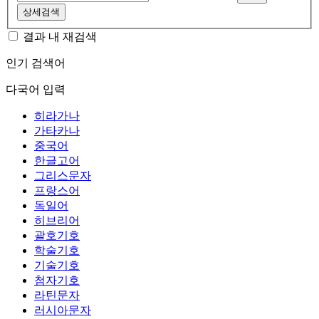
상세검색
결과 내 재검색
인기 검색어
다국어 입력
히라가나
가타카나
중국어
한글고어
그리스문자
프랑스어
독일어
히브리어
괄호기호
학술기호
기술기호
첨자기호
라틴문자
러시아문자