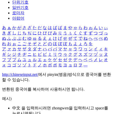
단위기호
일반기호
로마자
아랍어
あ
ぁ
か
が
さ
ざ
た
だ
な
は
ば
ぱ
ま
や
ゃ
ら
わ
ゎ
ん
い
ぃ
き
ぎ
し
じ
ち
ぢ
に
ひ
び
ぴ
み
り
う
ぅ
く
ぐ
す
ず
つ
づ
っ
ぬ
ふ
ぶ
ぷ
む
ゆ
ゅ
る
え
ぇ
け
げ
せ
ぜ
て
で
ね
へ
べ
ぺ
め
れ
お
ぉ
こ
ご
そ
ぞ
と
ど
の
ほ
ぼ
ぽ
も
よ
ょ
ろ
を
ア
ァ
カ
サ
ザ
タ
ダ
ナ
ハ
バ
パ
マ
ヤ
ャ
ラ
ワ
ヮ
ン
イ
ィ
キ
ギ
シ
ジ
チ
ヂ
ニ
ヒ
ビ
ピ
ミ
リ
ウ
ゥ
ク
グ
ス
ズ
ツ
ヅ
ッ
ヌ
フ
ブ
プ
ム
ユ
ュ
ル
エ
ェ
ケ
ゲ
セ
ゼ
テ
デ
ヘ
ベ
ペ
メ
レ
オ
ォ
コ
ゴ
ソ
ゾ
ト
ド
ノ
ホ
ボ
ポ
モ
ヨ
ョ
ロ
ヲ
―
http://chineseinput.net/
에서 pinyin(병음)방식으로 중국어를 변환
할 수 있습니다.
변환된 중국어를 복사하여 사용하시면 됩니다.
예시)
中文 을 입력하시려면
zhongwen
을 입력하시고 space를
누르시면됩니다.