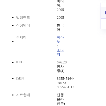
미디
어,
2005
발행연도
2005
작성언어
한국
어
주제어
피아
노
;
소나
타
KDC
676.28
판사
항(4)
ISBN
8955451644
94670
8955451113
자료형태
단행
본(다
권본)