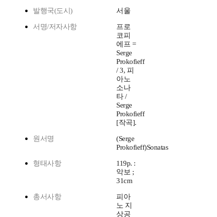
발행국(도시)
서울
서명/저자사항
프로
코피
에프 =
Serge
Prokofieff
/ 3, 피
아노
소나
타 /
Serge
Prokofieff
[작곡].
원서명
(Serge
Prokofieff)Sonatas
형태사항
119p. :
악보 ;
31cm
총서사항
피아
노 지
상공