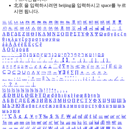
北京 을 입력하시려면
beijing
을 입력하시고 space를 누르
시면 됩니다.
ㅥ
ㅦ
ㅧ
ㅨ
ㅩ
ㅪ
ㅫ
ㅬ
ㅭ
ㅮ
ㅯ
ㅰ
ㅱ
ㅲ
ㅳ
ㅴ
ㅵ
ㅶ
ㅷ
ㅸ
ㅹ
ㅺ
ㅻ
ㅼ
ㅽ
ㅾ
ㅿ
ㆀ
ㆁ
ㆂ
ㆃ
ㆄ
ㆅ
ㆆ
ㆇ
ㆈ
ㆉ
ㆊ
ㆋ
ㆌ
ㆍ
ㆎ
Α
Β
Γ
Δ
Ε
Ζ
Η
Θ
Ι
Κ
Λ
Μ
Ν
Ξ
Ο
Π
Ρ
Σ
Τ
Υ
Φ
Χ
Ψ
Ω
α
β
γ
δ
ε
ζ
η
θ
ι
κ
λ
μ
ν
ξ
ο
π
ρ
σ
τ
υ
φ
χ
ψ
ω
á
à
Á
À
é
è
É
È
ç
Ç
ê
Ä
Ö
Ü
ä
ö
ü
ß
ְ
ֳ
ֲ
ֱ
ָ
ַ
ֵ
ֶ
ִ
ֹ
ּ
ֻ
ׂ
ׁ
ּ
ב
ה
נ
מ
צ
ת
ץ
ש
ד
ג
כ
ע
י
ח
ל
ך
ף
ק
ר
א
ט
ו
ן
ם
פ
‘
’
“
”
〔
〕
〈
〉
「
」
『
』
【
】
＂
（
）
［
］
｛
｝
±
×
÷
≠
≤
≥
∞
∴
♂
♀
∠
⊥
⌒
∂
∇
≡
≒
≪
≫
√
∽
∝
∵
∫
∬
∈
∋
⊆
⊇
⊂
⊃
∪
∩
∧
∨
￢
⇒
⇔
∀
∃
∮
∑
∏
＋
－
＜
＝
＞
、
。
·
‥
…
¨
〃
―
∥
＼
∼
´
～
ˇ
˘
˝
˚
˙
¸
˛
¡
¿
ː
！
＇
，
．
／
：
；
？
＾
＿
｀
｜
½
⅓
⅔
¼
¾
⅛
⅜
⅝
⅞
¹
²
³
⁴
ⁿ
₁
₂
₃
₄
Æ
Ð
Ħ
Ĳ
Ł
Ø
Œ
Þ
Ŧ
Ŋ
æ
đ
ð
ħ
ı
ĳ
ĸ
ŀ
ł
ø
œ
ß
þ
ŧ
ŋ
ŉ
А
Б
В
Г
Д
Е
Ё
Ж
З
И
Й
К
Л
М
Н
О
П
Р
С
Т
У
Ф
Х
Ц
Ч
Ш
Щ
Ъ
Ы
Ь
Э
Ю
Я
а
б
в
г
д
е
ё
ж
з
и
й
к
л
м
н
о
п
р
с
т
у
ф
х
ц
ч
ш
щ
ъ
ы
ь
э
ю
я
′
″
℃
Å
￠
￡
￥
¤
℉
‰
＄
％
Ｆ
￦
㎕
㎖
㎗
ℓ
㎘
㏄
㎣
㎤
㎥
㎦
㎙
㎚
㎛
㎜
㎝
㎞
㎟
㎠
㎡
㎢
㏊
㎍
㎎
㎏
㏏
㎈
㎉
㏈
㎧
㎨
㎰
㎱
㎲
㎳
㎴
㎵
㎶
㎷
㎸
㎹
㎀
㎁
㎂
㎃
㎄
㎺
㎻
㎽
㎾
㎿
㎐
㎑