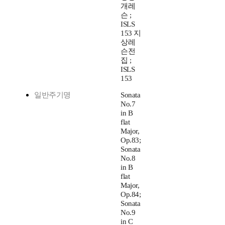
개레
슨 ;
ISLS
153 지
상레
슨전
집 ;
ISLS
153
일반주기명
Sonata
No.7
in B
flat
Major,
Op.83;
Sonata
No.8
in B
flat
Major,
Op.84;
Sonata
No.9
in C