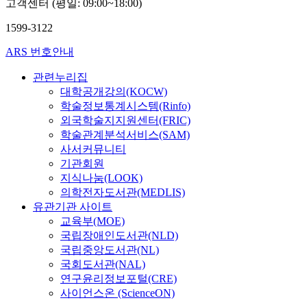
고객센터 (평일: 09:00~18:00)
1599-3122
ARS 번호안내
관련누리집
대학공개강의(KOCW)
학술정보통계시스템(Rinfo)
외국학술지지원센터(FRIC)
학술관계분석서비스(SAM)
사서커뮤니티
기관회원
지식나눔(LOOK)
의학전자도서관(MEDLIS)
유관기관 사이트
교육부(MOE)
국립장애인도서관(NLD)
국립중앙도서관(NL)
국회도서관(NAL)
연구윤리정보포털(CRE)
사이언스온 (ScienceON)