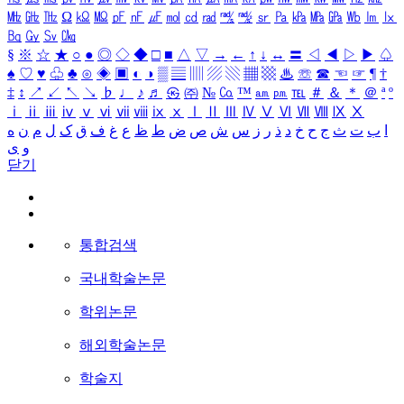
㎒
㎓
㎔
Ω
㏀
㏁
㎊
㎋
㎌
㏖
㏅
㎭
㎮
㎯
㏛
㎩
㎪
㎫
㎬
㏝
㏐
㏓
㏃
㏉
㏜
㏆
§
※
☆
★
○
●
◎
◇
◆
□
■
△
▽
→
←
↑
↓
↔
〓
◁
◀
▷
▶
♤
♠
♡
♥
♧
♣
⊙
◈
▣
◐
◑
▒
▤
▥
▨
▧
▦
▩
♨
☏
☎
☜
☞
¶
†
‡
↕
↗
↙
↖
↘
♭
♩
♪
♬
㉿
㈜
№
㏇
™
㏂
㏘
℡
＃
＆
＊
＠
ª
º
ⅰ
ⅱ
ⅲ
ⅳ
ⅴ
ⅵ
ⅶ
ⅷ
ⅸ
ⅹ
Ⅰ
Ⅱ
Ⅲ
Ⅳ
Ⅴ
Ⅵ
Ⅶ
Ⅷ
Ⅸ
Ⅹ
ا
ب
ت
ث
ج
ح
خ
د
ذ
ر
ز
س
ش
ص
ض
ط
ظ
ع
غ
ف
ق
ک
ل
م
ن
ه
و
ی
닫기
통합검색
국내학술논문
학위논문
해외학술논문
학술지