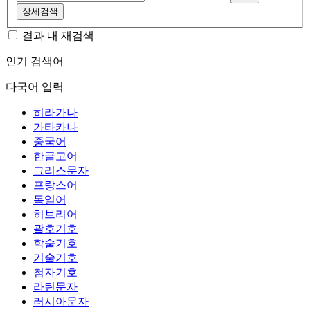
상세검색
결과 내 재검색
인기 검색어
다국어 입력
히라가나
가타카나
중국어
한글고어
그리스문자
프랑스어
독일어
히브리어
괄호기호
학술기호
기술기호
첨자기호
라틴문자
러시아문자