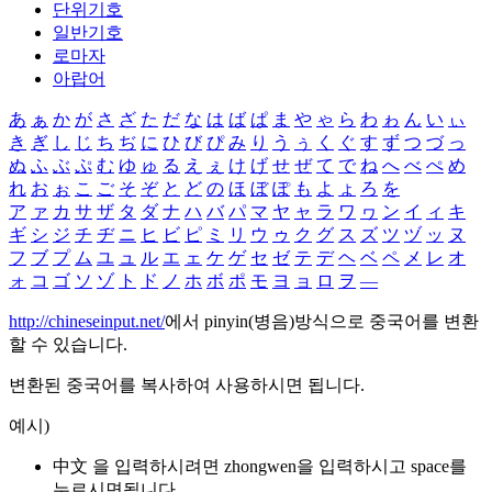
단위기호
일반기호
로마자
아랍어
あ
ぁ
か
が
さ
ざ
た
だ
な
は
ば
ぱ
ま
や
ゃ
ら
わ
ゎ
ん
い
ぃ
き
ぎ
し
じ
ち
ぢ
に
ひ
び
ぴ
み
り
う
ぅ
く
ぐ
す
ず
つ
づ
っ
ぬ
ふ
ぶ
ぷ
む
ゆ
ゅ
る
え
ぇ
け
げ
せ
ぜ
て
で
ね
へ
べ
ぺ
め
れ
お
ぉ
こ
ご
そ
ぞ
と
ど
の
ほ
ぼ
ぽ
も
よ
ょ
ろ
を
ア
ァ
カ
サ
ザ
タ
ダ
ナ
ハ
バ
パ
マ
ヤ
ャ
ラ
ワ
ヮ
ン
イ
ィ
キ
ギ
シ
ジ
チ
ヂ
ニ
ヒ
ビ
ピ
ミ
リ
ウ
ゥ
ク
グ
ス
ズ
ツ
ヅ
ッ
ヌ
フ
ブ
プ
ム
ユ
ュ
ル
エ
ェ
ケ
ゲ
セ
ゼ
テ
デ
ヘ
ベ
ペ
メ
レ
オ
ォ
コ
ゴ
ソ
ゾ
ト
ド
ノ
ホ
ボ
ポ
モ
ヨ
ョ
ロ
ヲ
―
http://chineseinput.net/
에서 pinyin(병음)방식으로 중국어를 변환
할 수 있습니다.
변환된 중국어를 복사하여 사용하시면 됩니다.
예시)
中文 을 입력하시려면
zhongwen
을 입력하시고 space를
누르시면됩니다.