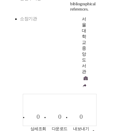
bibliographical
references.
소장기관
서
울
대
학
교
중
앙
도
서
관
0
0
0
상세조회
다운로드
내보내기