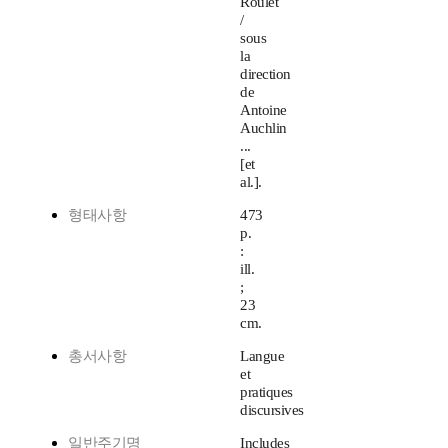
Roulet
/
sous
la
direction
de
Antoine
Auchlin
...
[et
al.].
형태사항
473
p.
:
ill.
;
23
cm.
총서사항
Langue
et
pratiques
discursives
일반주기명
Includes