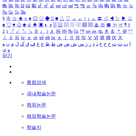
㎒
㎓
㎔
Ω
㏀
㏁
㎊
㎋
㎌
㏖
㏅
㎭
㎮
㎯
㏛
㎩
㎪
㎫
㎬
㏝
㏐
㏓
㏃
㏉
㏜
㏆
§
※
☆
★
○
●
◎
◇
◆
□
■
△
▽
→
←
↑
↓
↔
〓
◁
◀
▷
▶
♤
♠
♡
♥
♧
♣
⊙
◈
▣
◐
◑
▒
▤
▥
▨
▧
▦
▩
♨
☏
☎
☜
☞
¶
†
‡
↕
↗
↙
↖
↘
♭
♩
♪
♬
㉿
㈜
№
㏇
™
㏂
㏘
℡
＃
＆
＊
＠
ª
º
ⅰ
ⅱ
ⅲ
ⅳ
ⅴ
ⅵ
ⅶ
ⅷ
ⅸ
ⅹ
Ⅰ
Ⅱ
Ⅲ
Ⅳ
Ⅴ
Ⅵ
Ⅶ
Ⅷ
Ⅸ
Ⅹ
ا
ب
ت
ث
ج
ح
خ
د
ذ
ر
ز
س
ش
ص
ض
ط
ظ
ع
غ
ف
ق
ک
ل
م
ن
ه
و
ی
닫기
통합검색
국내학술논문
학위논문
해외학술논문
학술지