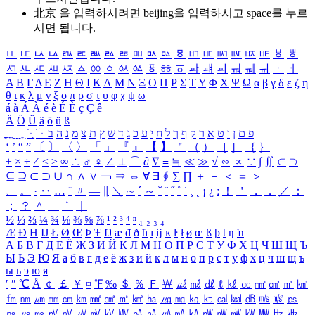
北京 을 입력하시려면
beijing
을 입력하시고 space를 누르
시면 됩니다.
ㅥ
ㅦ
ㅧ
ㅨ
ㅩ
ㅪ
ㅫ
ㅬ
ㅭ
ㅮ
ㅯ
ㅰ
ㅱ
ㅲ
ㅳ
ㅴ
ㅵ
ㅶ
ㅷ
ㅸ
ㅹ
ㅺ
ㅻ
ㅼ
ㅽ
ㅾ
ㅿ
ㆀ
ㆁ
ㆂ
ㆃ
ㆄ
ㆅ
ㆆ
ㆇ
ㆈ
ㆉ
ㆊ
ㆋ
ㆌ
ㆍ
ㆎ
Α
Β
Γ
Δ
Ε
Ζ
Η
Θ
Ι
Κ
Λ
Μ
Ν
Ξ
Ο
Π
Ρ
Σ
Τ
Υ
Φ
Χ
Ψ
Ω
α
β
γ
δ
ε
ζ
η
θ
ι
κ
λ
μ
ν
ξ
ο
π
ρ
σ
τ
υ
φ
χ
ψ
ω
á
à
Á
À
é
è
É
È
ç
Ç
ê
Ä
Ö
Ü
ä
ö
ü
ß
ְ
ֳ
ֲ
ֱ
ָ
ַ
ֵ
ֶ
ִ
ֹ
ּ
ֻ
ׂ
ׁ
ּ
ב
ה
נ
מ
צ
ת
ץ
ש
ד
ג
כ
ע
י
ח
ל
ך
ף
ק
ר
א
ט
ו
ן
ם
פ
‘
’
“
”
〔
〕
〈
〉
「
」
『
』
【
】
＂
（
）
［
］
｛
｝
±
×
÷
≠
≤
≥
∞
∴
♂
♀
∠
⊥
⌒
∂
∇
≡
≒
≪
≫
√
∽
∝
∵
∫
∬
∈
∋
⊆
⊇
⊂
⊃
∪
∩
∧
∨
￢
⇒
⇔
∀
∃
∮
∑
∏
＋
－
＜
＝
＞
、
。
·
‥
…
¨
〃
―
∥
＼
∼
´
～
ˇ
˘
˝
˚
˙
¸
˛
¡
¿
ː
！
＇
，
．
／
：
；
？
＾
＿
｀
｜
½
⅓
⅔
¼
¾
⅛
⅜
⅝
⅞
¹
²
³
⁴
ⁿ
₁
₂
₃
₄
Æ
Ð
Ħ
Ĳ
Ł
Ø
Œ
Þ
Ŧ
Ŋ
æ
đ
ð
ħ
ı
ĳ
ĸ
ŀ
ł
ø
œ
ß
þ
ŧ
ŋ
ŉ
А
Б
В
Г
Д
Е
Ё
Ж
З
И
Й
К
Л
М
Н
О
П
Р
С
Т
У
Ф
Х
Ц
Ч
Ш
Щ
Ъ
Ы
Ь
Э
Ю
Я
а
б
в
г
д
е
ё
ж
з
и
й
к
л
м
н
о
п
р
с
т
у
ф
х
ц
ч
ш
щ
ъ
ы
ь
э
ю
я
′
″
℃
Å
￠
￡
￥
¤
℉
‰
＄
％
Ｆ
￦
㎕
㎖
㎗
ℓ
㎘
㏄
㎣
㎤
㎥
㎦
㎙
㎚
㎛
㎜
㎝
㎞
㎟
㎠
㎡
㎢
㏊
㎍
㎎
㎏
㏏
㎈
㎉
㏈
㎧
㎨
㎰
㎱
㎲
㎳
㎴
㎵
㎶
㎷
㎸
㎹
㎀
㎁
㎂
㎃
㎄
㎺
㎻
㎽
㎾
㎿
㎐
㎑