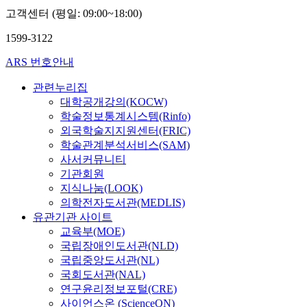
고객센터 (평일: 09:00~18:00)
1599-3122
ARS 번호안내
관련누리집
대학공개강의(KOCW)
학술정보통계시스템(Rinfo)
외국학술지지원센터(FRIC)
학술관계분석서비스(SAM)
사서커뮤니티
기관회원
지식나눔(LOOK)
의학전자도서관(MEDLIS)
유관기관 사이트
교육부(MOE)
국립장애인도서관(NLD)
국립중앙도서관(NL)
국회도서관(NAL)
연구윤리정보포털(CRE)
사이언스온 (ScienceON)