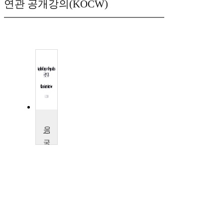
연관 공개강의(KOCW)
응용영어학
국
민
대
학
교
백
순
도