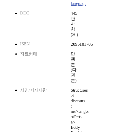
language
DDC
445
판
사
항
(20)
ISBN
2895181705
자료형태
단
행
본
(다
권
본)
서명/저자사항
Structures
et
discours
:
me>langes
offerts
a<
Eddy