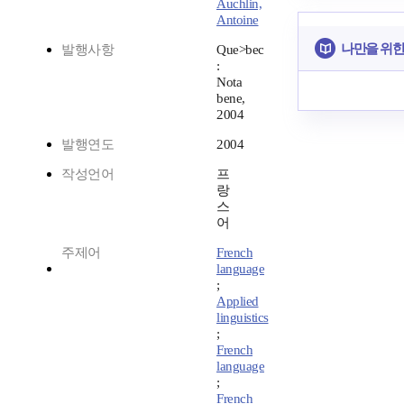
Auchlin,
Antoine
나만을 위한
발행사항
Que>bec
:
Nota
bene,
2004
발행연도
2004
작성언어
프
랑
스
어
주제어
French
language
;
Applied
linguistics
;
French
language
;
French