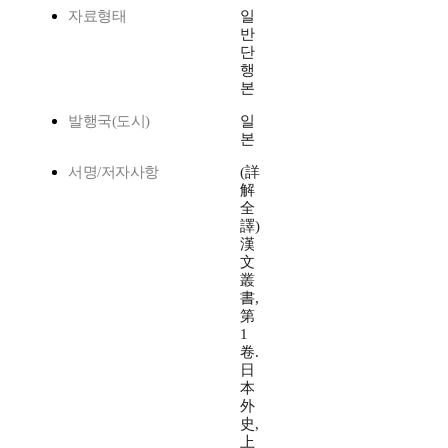
자료형태
일
반
단
행
본
발행국(도시)
일
본
서명/저자사항
(詳
解
全
譯)
漢
文
叢
書,
第
1
卷.
日
本
外
史,
上