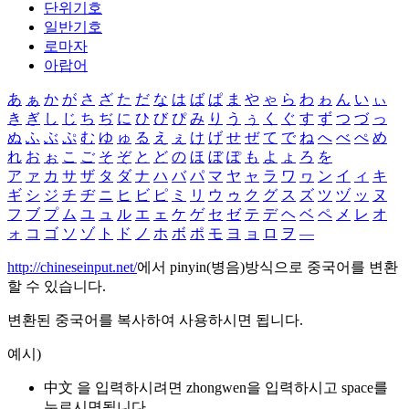
단위기호
일반기호
로마자
아랍어
あ
ぁ
か
が
さ
ざ
た
だ
な
は
ば
ぱ
ま
や
ゃ
ら
わ
ゎ
ん
い
ぃ
き
ぎ
し
じ
ち
ぢ
に
ひ
び
ぴ
み
り
う
ぅ
く
ぐ
す
ず
つ
づ
っ
ぬ
ふ
ぶ
ぷ
む
ゆ
ゅ
る
え
ぇ
け
げ
せ
ぜ
て
で
ね
へ
べ
ぺ
め
れ
お
ぉ
こ
ご
そ
ぞ
と
ど
の
ほ
ぼ
ぽ
も
よ
ょ
ろ
を
ア
ァ
カ
サ
ザ
タ
ダ
ナ
ハ
バ
パ
マ
ヤ
ャ
ラ
ワ
ヮ
ン
イ
ィ
キ
ギ
シ
ジ
チ
ヂ
ニ
ヒ
ビ
ピ
ミ
リ
ウ
ゥ
ク
グ
ス
ズ
ツ
ヅ
ッ
ヌ
フ
ブ
プ
ム
ユ
ュ
ル
エ
ェ
ケ
ゲ
セ
ゼ
テ
デ
ヘ
ベ
ペ
メ
レ
オ
ォ
コ
ゴ
ソ
ゾ
ト
ド
ノ
ホ
ボ
ポ
モ
ヨ
ョ
ロ
ヲ
―
http://chineseinput.net/
에서 pinyin(병음)방식으로 중국어를 변환
할 수 있습니다.
변환된 중국어를 복사하여 사용하시면 됩니다.
예시)
中文 을 입력하시려면
zhongwen
을 입력하시고 space를
누르시면됩니다.