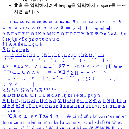
北京 을 입력하시려면
beijing
을 입력하시고 space를 누르
시면 됩니다.
ㅥ
ㅦ
ㅧ
ㅨ
ㅩ
ㅪ
ㅫ
ㅬ
ㅭ
ㅮ
ㅯ
ㅰ
ㅱ
ㅲ
ㅳ
ㅴ
ㅵ
ㅶ
ㅷ
ㅸ
ㅹ
ㅺ
ㅻ
ㅼ
ㅽ
ㅾ
ㅿ
ㆀ
ㆁ
ㆂ
ㆃ
ㆄ
ㆅ
ㆆ
ㆇ
ㆈ
ㆉ
ㆊ
ㆋ
ㆌ
ㆍ
ㆎ
Α
Β
Γ
Δ
Ε
Ζ
Η
Θ
Ι
Κ
Λ
Μ
Ν
Ξ
Ο
Π
Ρ
Σ
Τ
Υ
Φ
Χ
Ψ
Ω
α
β
γ
δ
ε
ζ
η
θ
ι
κ
λ
μ
ν
ξ
ο
π
ρ
σ
τ
υ
φ
χ
ψ
ω
á
à
Á
À
é
è
É
È
ç
Ç
ê
Ä
Ö
Ü
ä
ö
ü
ß
ְ
ֳ
ֲ
ֱ
ָ
ַ
ֵ
ֶ
ִ
ֹ
ּ
ֻ
ׂ
ׁ
ּ
ב
ה
נ
מ
צ
ת
ץ
ש
ד
ג
כ
ע
י
ח
ל
ך
ף
ק
ר
א
ט
ו
ן
ם
פ
‘
’
“
”
〔
〕
〈
〉
「
」
『
』
【
】
＂
（
）
［
］
｛
｝
±
×
÷
≠
≤
≥
∞
∴
♂
♀
∠
⊥
⌒
∂
∇
≡
≒
≪
≫
√
∽
∝
∵
∫
∬
∈
∋
⊆
⊇
⊂
⊃
∪
∩
∧
∨
￢
⇒
⇔
∀
∃
∮
∑
∏
＋
－
＜
＝
＞
、
。
·
‥
…
¨
〃
―
∥
＼
∼
´
～
ˇ
˘
˝
˚
˙
¸
˛
¡
¿
ː
！
＇
，
．
／
：
；
？
＾
＿
｀
｜
½
⅓
⅔
¼
¾
⅛
⅜
⅝
⅞
¹
²
³
⁴
ⁿ
₁
₂
₃
₄
Æ
Ð
Ħ
Ĳ
Ł
Ø
Œ
Þ
Ŧ
Ŋ
æ
đ
ð
ħ
ı
ĳ
ĸ
ŀ
ł
ø
œ
ß
þ
ŧ
ŋ
ŉ
А
Б
В
Г
Д
Е
Ё
Ж
З
И
Й
К
Л
М
Н
О
П
Р
С
Т
У
Ф
Х
Ц
Ч
Ш
Щ
Ъ
Ы
Ь
Э
Ю
Я
а
б
в
г
д
е
ё
ж
з
и
й
к
л
м
н
о
п
р
с
т
у
ф
х
ц
ч
ш
щ
ъ
ы
ь
э
ю
я
′
″
℃
Å
￠
￡
￥
¤
℉
‰
＄
％
Ｆ
￦
㎕
㎖
㎗
ℓ
㎘
㏄
㎣
㎤
㎥
㎦
㎙
㎚
㎛
㎜
㎝
㎞
㎟
㎠
㎡
㎢
㏊
㎍
㎎
㎏
㏏
㎈
㎉
㏈
㎧
㎨
㎰
㎱
㎲
㎳
㎴
㎵
㎶
㎷
㎸
㎹
㎀
㎁
㎂
㎃
㎄
㎺
㎻
㎽
㎾
㎿
㎐
㎑