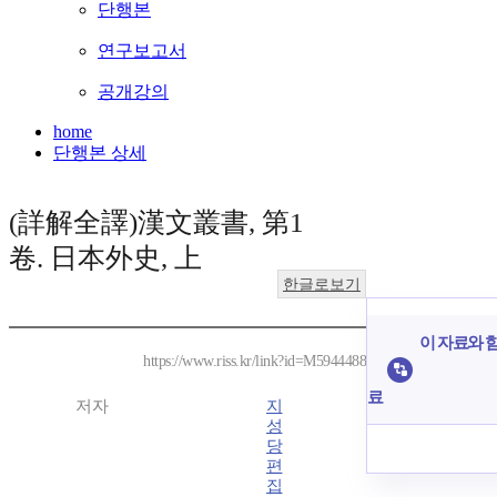
단행본
연구보고서
공개강의
home
단행본 상세
(詳解全譯)漢文叢書, 第1
卷. 日本外史, 上
한글로보기
이 자료와 함
https://www.riss.kr/link?id=M5944488
료
저자
지
성
당
편
집