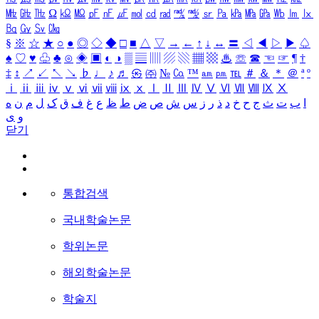
㎒
㎓
㎔
Ω
㏀
㏁
㎊
㎋
㎌
㏖
㏅
㎭
㎮
㎯
㏛
㎩
㎪
㎫
㎬
㏝
㏐
㏓
㏃
㏉
㏜
㏆
§
※
☆
★
○
●
◎
◇
◆
□
■
△
▽
→
←
↑
↓
↔
〓
◁
◀
▷
▶
♤
♠
♡
♥
♧
♣
⊙
◈
▣
◐
◑
▒
▤
▥
▨
▧
▦
▩
♨
☏
☎
☜
☞
¶
†
‡
↕
↗
↙
↖
↘
♭
♩
♪
♬
㉿
㈜
№
㏇
™
㏂
㏘
℡
＃
＆
＊
＠
ª
º
ⅰ
ⅱ
ⅲ
ⅳ
ⅴ
ⅵ
ⅶ
ⅷ
ⅸ
ⅹ
Ⅰ
Ⅱ
Ⅲ
Ⅳ
Ⅴ
Ⅵ
Ⅶ
Ⅷ
Ⅸ
Ⅹ
ا
ب
ت
ث
ج
ح
خ
د
ذ
ر
ز
س
ش
ص
ض
ط
ظ
ع
غ
ف
ق
ک
ل
م
ن
ه
و
ی
닫기
통합검색
국내학술논문
학위논문
해외학술논문
학술지