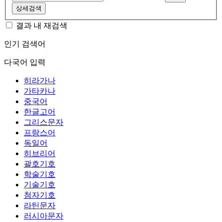
상세검색
결과 내 재검색
인기 검색어
다국어 입력
히라가나
가타카나
중국어
한글고어
그리스문자
프랑스어
독일어
히브리어
괄호기호
학술기호
기술기호
첨자기호
라틴문자
러시아문자