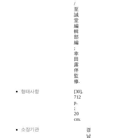
/
至
誠
堂
編
輯
部
編
;
幸
田
露
伴
監
修.
형태사항
[30],
712
p.
;
20
cm.
소장기관
경
남