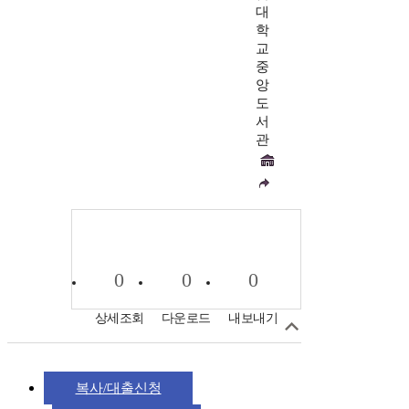
대
학
교
중
앙
도
서
관
0
0
0
상세조회
다운로드
내보내기
복사/대출신청