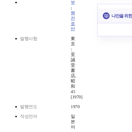
부
;
행
나만을 위한
전
로
반
발행사항
東
京
:
至
誠
堂
書
店,
昭
和
45
[1970]
발행연도
1970
작성언어
일
본
어