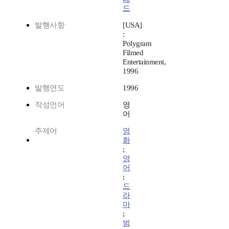
드
발행사항
[USA]
:
Polygram
Filmed
Entertainment,
1996
발행연도
1996
작성언어
영
어
주제어
영
화
;
영
어
;
드
라
마
;
범