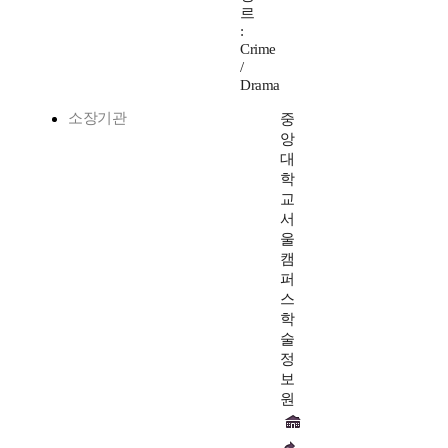
르
:
Crime
/
Drama
소장기관
중
앙
대
학
교
서
울
캠
퍼
스
학
술
정
보
원