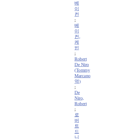
베
이
컨
;
베
이
컨,
케
빈
;
Robert
De Niro
(Tommy
Marcano
역)
;
De
Niro,
Robert
;
로
버
트
드
니