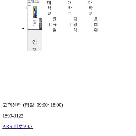
렛
대
대
대
대
학
학
학
학
교
교
교
교
윤
김
윤
양
규
경
희
현
철
식
환
철
영화로 배우는 생활영어Ⅱ
강
남
대
학
교
윤
희
환
고객센터 (평일: 09:00~18:00)
1599-3122
ARS 번호안내