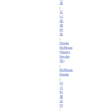
로
;
드
니
로,
로
버
트
;
Dustin
Hoffman
(Danny
Snyder
역)
;
Hoffman,
Dustin
;
더
스
틴
호
프
만
;