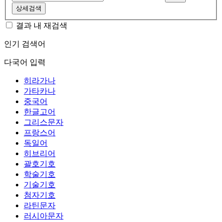
상세검색
결과 내 재검색
인기 검색어
다국어 입력
히라가나
가타카나
중국어
한글고어
그리스문자
프랑스어
독일어
히브리어
괄호기호
학술기호
기술기호
첨자기호
라틴문자
러시아문자