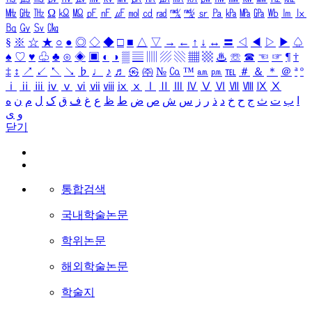
㎒
㎓
㎔
Ω
㏀
㏁
㎊
㎋
㎌
㏖
㏅
㎭
㎮
㎯
㏛
㎩
㎪
㎫
㎬
㏝
㏐
㏓
㏃
㏉
㏜
㏆
§
※
☆
★
○
●
◎
◇
◆
□
■
△
▽
→
←
↑
↓
↔
〓
◁
◀
▷
▶
♤
♠
♡
♥
♧
♣
⊙
◈
▣
◐
◑
▒
▤
▥
▨
▧
▦
▩
♨
☏
☎
☜
☞
¶
†
‡
↕
↗
↙
↖
↘
♭
♩
♪
♬
㉿
㈜
№
㏇
™
㏂
㏘
℡
＃
＆
＊
＠
ª
º
ⅰ
ⅱ
ⅲ
ⅳ
ⅴ
ⅵ
ⅶ
ⅷ
ⅸ
ⅹ
Ⅰ
Ⅱ
Ⅲ
Ⅳ
Ⅴ
Ⅵ
Ⅶ
Ⅷ
Ⅸ
Ⅹ
ا
ب
ت
ث
ج
ح
خ
د
ذ
ر
ز
س
ش
ص
ض
ط
ظ
ع
غ
ف
ق
ک
ل
م
ن
ه
و
ی
닫기
통합검색
국내학술논문
학위논문
해외학술논문
학술지