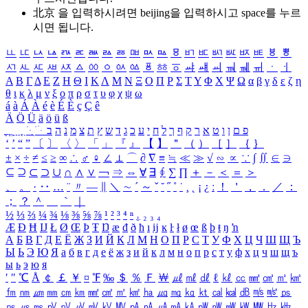
北京 을 입력하시려면
beijing
을 입력하시고 space를 누르
시면 됩니다.
ㅥ
ㅦ
ㅧ
ㅨ
ㅩ
ㅪ
ㅫ
ㅬ
ㅭ
ㅮ
ㅯ
ㅰ
ㅱ
ㅲ
ㅳ
ㅴ
ㅵ
ㅶ
ㅷ
ㅸ
ㅹ
ㅺ
ㅻ
ㅼ
ㅽ
ㅾ
ㅿ
ㆀ
ㆁ
ㆂ
ㆃ
ㆄ
ㆅ
ㆆ
ㆇ
ㆈ
ㆉ
ㆊ
ㆋ
ㆌ
ㆍ
ㆎ
Α
Β
Γ
Δ
Ε
Ζ
Η
Θ
Ι
Κ
Λ
Μ
Ν
Ξ
Ο
Π
Ρ
Σ
Τ
Υ
Φ
Χ
Ψ
Ω
α
β
γ
δ
ε
ζ
η
θ
ι
κ
λ
μ
ν
ξ
ο
π
ρ
σ
τ
υ
φ
χ
ψ
ω
á
à
Á
À
é
è
É
È
ç
Ç
ê
Ä
Ö
Ü
ä
ö
ü
ß
ְ
ֳ
ֲ
ֱ
ָ
ַ
ֵ
ֶ
ִ
ֹ
ּ
ֻ
ׂ
ׁ
ּ
ב
ה
נ
מ
צ
ת
ץ
ש
ד
ג
כ
ע
י
ח
ל
ך
ף
ק
ר
א
ט
ו
ן
ם
פ
‘
’
“
”
〔
〕
〈
〉
「
」
『
』
【
】
＂
（
）
［
］
｛
｝
±
×
÷
≠
≤
≥
∞
∴
♂
♀
∠
⊥
⌒
∂
∇
≡
≒
≪
≫
√
∽
∝
∵
∫
∬
∈
∋
⊆
⊇
⊂
⊃
∪
∩
∧
∨
￢
⇒
⇔
∀
∃
∮
∑
∏
＋
－
＜
＝
＞
、
。
·
‥
…
¨
〃
―
∥
＼
∼
´
～
ˇ
˘
˝
˚
˙
¸
˛
¡
¿
ː
！
＇
，
．
／
：
；
？
＾
＿
｀
｜
½
⅓
⅔
¼
¾
⅛
⅜
⅝
⅞
¹
²
³
⁴
ⁿ
₁
₂
₃
₄
Æ
Ð
Ħ
Ĳ
Ł
Ø
Œ
Þ
Ŧ
Ŋ
æ
đ
ð
ħ
ı
ĳ
ĸ
ŀ
ł
ø
œ
ß
þ
ŧ
ŋ
ŉ
А
Б
В
Г
Д
Е
Ё
Ж
З
И
Й
К
Л
М
Н
О
П
Р
С
Т
У
Ф
Х
Ц
Ч
Ш
Щ
Ъ
Ы
Ь
Э
Ю
Я
а
б
в
г
д
е
ё
ж
з
и
й
к
л
м
н
о
п
р
с
т
у
ф
х
ц
ч
ш
щ
ъ
ы
ь
э
ю
я
′
″
℃
Å
￠
￡
￥
¤
℉
‰
＄
％
Ｆ
￦
㎕
㎖
㎗
ℓ
㎘
㏄
㎣
㎤
㎥
㎦
㎙
㎚
㎛
㎜
㎝
㎞
㎟
㎠
㎡
㎢
㏊
㎍
㎎
㎏
㏏
㎈
㎉
㏈
㎧
㎨
㎰
㎱
㎲
㎳
㎴
㎵
㎶
㎷
㎸
㎹
㎀
㎁
㎂
㎃
㎄
㎺
㎻
㎽
㎾
㎿
㎐
㎑