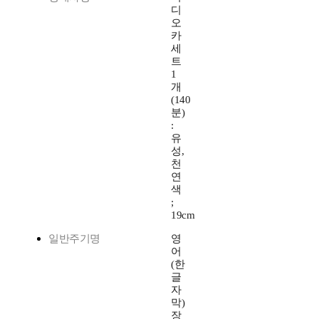
디
오
카
세
트
1
개
(140
분)
:
유
성,
천
연
색
;
19cm
일반주기명
영
어
(한
글
자
막)
장