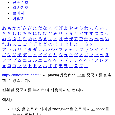
단위기호
일반기호
로마자
아랍어
あ
ぁ
か
が
さ
ざ
た
だ
な
は
ば
ぱ
ま
や
ゃ
ら
わ
ゎ
ん
い
ぃ
き
ぎ
し
じ
ち
ぢ
に
ひ
び
ぴ
み
り
う
ぅ
く
ぐ
す
ず
つ
づ
っ
ぬ
ふ
ぶ
ぷ
む
ゆ
ゅ
る
え
ぇ
け
げ
せ
ぜ
て
で
ね
へ
べ
ぺ
め
れ
お
ぉ
こ
ご
そ
ぞ
と
ど
の
ほ
ぼ
ぽ
も
よ
ょ
ろ
を
ア
ァ
カ
サ
ザ
タ
ダ
ナ
ハ
バ
パ
マ
ヤ
ャ
ラ
ワ
ヮ
ン
イ
ィ
キ
ギ
シ
ジ
チ
ヂ
ニ
ヒ
ビ
ピ
ミ
リ
ウ
ゥ
ク
グ
ス
ズ
ツ
ヅ
ッ
ヌ
フ
ブ
プ
ム
ユ
ュ
ル
エ
ェ
ケ
ゲ
セ
ゼ
テ
デ
ヘ
ベ
ペ
メ
レ
オ
ォ
コ
ゴ
ソ
ゾ
ト
ド
ノ
ホ
ボ
ポ
モ
ヨ
ョ
ロ
ヲ
―
http://chineseinput.net/
에서 pinyin(병음)방식으로 중국어를 변환
할 수 있습니다.
변환된 중국어를 복사하여 사용하시면 됩니다.
예시)
中文 을 입력하시려면
zhongwen
을 입력하시고 space를
누르시면됩니다.