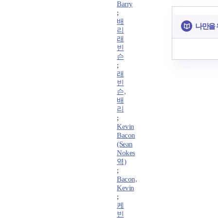
Barry
;
배
나만을 
리
래
빈
슨
;
래
빈
슨,
배
리
;
Kevin
Bacon
(Sean
Nokes
역)
;
Bacon,
Kevin
;
케
빈