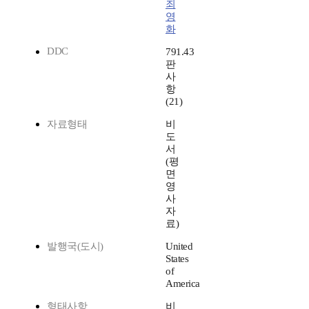
죄
영
화
DDC
791.43
판
사
항
(21)
자료형태
비
도
서
(평
면
영
사
자
료)
발행국(도시)
United
States
of
America
형태사항
비