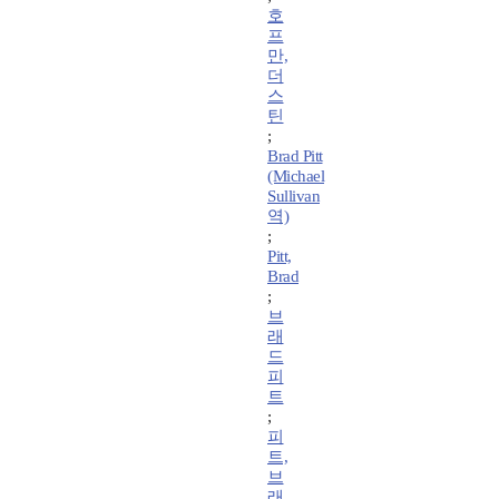
호
프
만,
더
스
틴
;
Brad Pitt
(Michael
Sullivan
역)
;
Pitt,
Brad
;
브
래
드
피
트
;
피
트,
브
래