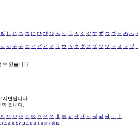
ぎ
し
じ
ち
ぢ
に
ひ
び
ぴ
み
り
う
ぅ
く
ぐ
す
ず
つ
づ
っ
ぬ
ふ
シ
ジ
チ
ヂ
ニ
ヒ
ビ
ピ
ミ
リ
ウ
ゥ
ク
グ
ス
ズ
ツ
ヅ
ッ
ヌ
フ
ブ
할 수 있습니다.
누르시면됩니다.
시면 됩니다.
ㅻ
ㅼ
ㅽ
ㅾ
ㅿ
ㆀ
ㆁ
ㆂ
ㆃ
ㆄ
ㆅ
ㆆ
ㆇ
ㆈ
ㆉ
ㆊ
ㆋ
ㆌ
ㆍ
ㆎ
θ
ι
κ
λ
μ
ν
ξ
ο
π
ρ
σ
τ
υ
φ
χ
ψ
ω