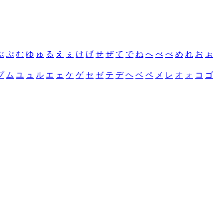
ぶ
ぷ
む
ゆ
ゅ
る
え
ぇ
け
げ
せ
ぜ
て
で
ね
へ
べ
ぺ
め
れ
お
ぉ
プ
ム
ユ
ュ
ル
エ
ェ
ケ
ゲ
セ
ゼ
テ
デ
ヘ
ベ
ペ
メ
レ
オ
ォ
コ
ゴ