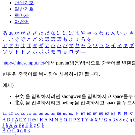
단위기호
일반기호
로마자
아랍어
あ
ぁ
か
が
さ
ざ
た
だ
な
は
ば
ぱ
ま
や
ゃ
ら
わ
ゎ
ん
い
ぃ
き
こ
ご
そ
ぞ
と
ど
の
ほ
ぼ
ぽ
も
よ
ょ
ろ
を
ア
ァ
カ
サ
ザ
タ
ダ
ナ
ハ
バ
パ
マ
ヤ
ャ
ラ
ワ
ヮ
ン
イ
ィ
キ
ギ
ソ
ゾ
ト
ド
ノ
ホ
ボ
ポ
モ
ヨ
ョ
ロ
ヲ
―
http://chineseinput.net/
에서 pinyin(병음)방식으로 중국어를 변환
변환된 중국어를 복사하여 사용하시면 됩니다.
예시)
中文 을 입력하시려면
zhongwen
을 입력하시고 space를
北京 을 입력하시려면
beijing
을 입력하시고 space를 누르
ㅥ
ㅦ
ㅧ
ㅨ
ㅩ
ㅪ
ㅫ
ㅬ
ㅭ
ㅮ
ㅯ
ㅰ
ㅱ
ㅲ
ㅳ
ㅴ
ㅵ
ㅶ
ㅷ
ㅸ
ㅹ
ㅺ
Α
Β
Γ
Δ
Ε
Ζ
Η
Θ
Ι
Κ
Λ
Μ
Ν
Ξ
Ο
Π
Ρ
Σ
Τ
Υ
Φ
Χ
Ψ
Ω
α
β
γ
δ
ε
ζ
η
á
à
Á
À
é
è
É
È
ç
Ç
ê
Ä
Ö
Ü
ä
ö
ü
ß