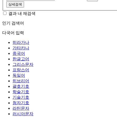
상세검색
결과 내 재검색
인기 검색어
다국어 입력
히라가나
가타카나
중국어
한글고어
그리스문자
프랑스어
독일어
히브리어
괄호기호
학술기호
기술기호
첨자기호
라틴문자
러시아문자