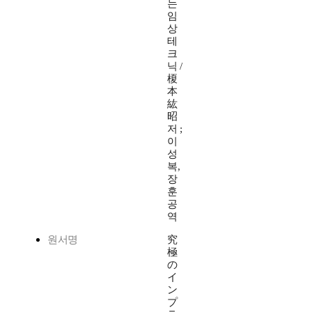
는
임
상
테
크
닉 /
榎
本
紘
昭
저 ;
이
성
복,
장
훈
공
역
원서명
究
極
の
イ
ン
プ