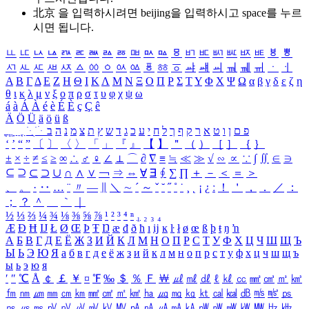
北京 을 입력하시려면
beijing
을 입력하시고 space를 누르
시면 됩니다.
ㅥ
ㅦ
ㅧ
ㅨ
ㅩ
ㅪ
ㅫ
ㅬ
ㅭ
ㅮ
ㅯ
ㅰ
ㅱ
ㅲ
ㅳ
ㅴ
ㅵ
ㅶ
ㅷ
ㅸ
ㅹ
ㅺ
ㅻ
ㅼ
ㅽ
ㅾ
ㅿ
ㆀ
ㆁ
ㆂ
ㆃ
ㆄ
ㆅ
ㆆ
ㆇ
ㆈ
ㆉ
ㆊ
ㆋ
ㆌ
ㆍ
ㆎ
Α
Β
Γ
Δ
Ε
Ζ
Η
Θ
Ι
Κ
Λ
Μ
Ν
Ξ
Ο
Π
Ρ
Σ
Τ
Υ
Φ
Χ
Ψ
Ω
α
β
γ
δ
ε
ζ
η
θ
ι
κ
λ
μ
ν
ξ
ο
π
ρ
σ
τ
υ
φ
χ
ψ
ω
á
à
Á
À
é
è
É
È
ç
Ç
ê
Ä
Ö
Ü
ä
ö
ü
ß
ְ
ֳ
ֲ
ֱ
ָ
ַ
ֵ
ֶ
ִ
ֹ
ּ
ֻ
ׂ
ׁ
ּ
ב
ה
נ
מ
צ
ת
ץ
ש
ד
ג
כ
ע
י
ח
ל
ך
ף
ק
ר
א
ט
ו
ן
ם
פ
‘
’
“
”
〔
〕
〈
〉
「
」
『
』
【
】
＂
（
）
［
］
｛
｝
±
×
÷
≠
≤
≥
∞
∴
♂
♀
∠
⊥
⌒
∂
∇
≡
≒
≪
≫
√
∽
∝
∵
∫
∬
∈
∋
⊆
⊇
⊂
⊃
∪
∩
∧
∨
￢
⇒
⇔
∀
∃
∮
∑
∏
＋
－
＜
＝
＞
、
。
·
‥
…
¨
〃
―
∥
＼
∼
´
～
ˇ
˘
˝
˚
˙
¸
˛
¡
¿
ː
！
＇
，
．
／
：
；
？
＾
＿
｀
｜
½
⅓
⅔
¼
¾
⅛
⅜
⅝
⅞
¹
²
³
⁴
ⁿ
₁
₂
₃
₄
Æ
Ð
Ħ
Ĳ
Ł
Ø
Œ
Þ
Ŧ
Ŋ
æ
đ
ð
ħ
ı
ĳ
ĸ
ŀ
ł
ø
œ
ß
þ
ŧ
ŋ
ŉ
А
Б
В
Г
Д
Е
Ё
Ж
З
И
Й
К
Л
М
Н
О
П
Р
С
Т
У
Ф
Х
Ц
Ч
Ш
Щ
Ъ
Ы
Ь
Э
Ю
Я
а
б
в
г
д
е
ё
ж
з
и
й
к
л
м
н
о
п
р
с
т
у
ф
х
ц
ч
ш
щ
ъ
ы
ь
э
ю
я
′
″
℃
Å
￠
￡
￥
¤
℉
‰
＄
％
Ｆ
￦
㎕
㎖
㎗
ℓ
㎘
㏄
㎣
㎤
㎥
㎦
㎙
㎚
㎛
㎜
㎝
㎞
㎟
㎠
㎡
㎢
㏊
㎍
㎎
㎏
㏏
㎈
㎉
㏈
㎧
㎨
㎰
㎱
㎲
㎳
㎴
㎵
㎶
㎷
㎸
㎹
㎀
㎁
㎂
㎃
㎄
㎺
㎻
㎽
㎾
㎿
㎐
㎑