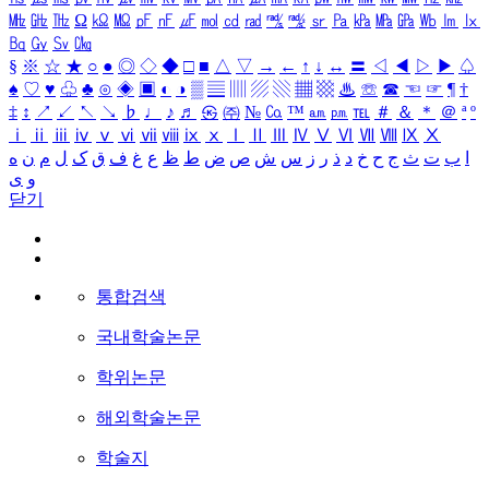
㎒
㎓
㎔
Ω
㏀
㏁
㎊
㎋
㎌
㏖
㏅
㎭
㎮
㎯
㏛
㎩
㎪
㎫
㎬
㏝
㏐
㏓
㏃
㏉
㏜
㏆
§
※
☆
★
○
●
◎
◇
◆
□
■
△
▽
→
←
↑
↓
↔
〓
◁
◀
▷
▶
♤
♠
♡
♥
♧
♣
⊙
◈
▣
◐
◑
▒
▤
▥
▨
▧
▦
▩
♨
☏
☎
☜
☞
¶
†
‡
↕
↗
↙
↖
↘
♭
♩
♪
♬
㉿
㈜
№
㏇
™
㏂
㏘
℡
＃
＆
＊
＠
ª
º
ⅰ
ⅱ
ⅲ
ⅳ
ⅴ
ⅵ
ⅶ
ⅷ
ⅸ
ⅹ
Ⅰ
Ⅱ
Ⅲ
Ⅳ
Ⅴ
Ⅵ
Ⅶ
Ⅷ
Ⅸ
Ⅹ
ا
ب
ت
ث
ج
ح
خ
د
ذ
ر
ز
س
ش
ص
ض
ط
ظ
ع
غ
ف
ق
ک
ل
م
ن
ه
و
ی
닫기
통합검색
국내학술논문
학위논문
해외학술논문
학술지