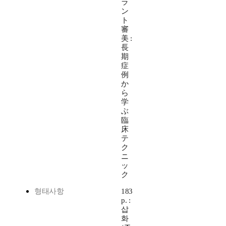
ラ
ン
ト
審
美 :
長
期
症
例
か
ら
学
ぶ
臨
床
テ
ク
ニ
ッ
ク
형태사항
183
p. :
삽
화