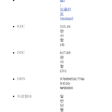
綴]
;
임플란
트
[implant]
KDC
515.16
판
사
항
(4)
DDC
617.69
판
사
항
(21)
ISBN
9788985917766
93510:
₩90000
자료형태
일
반
단
행