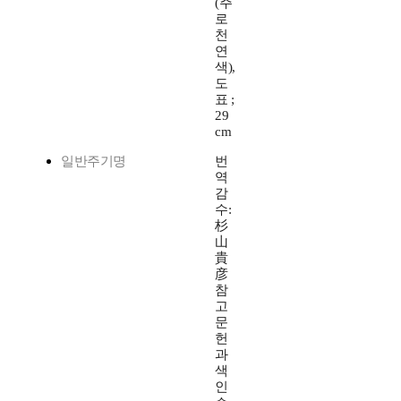
(주
로
천
연
색),
도
표 ;
29
cm
일반주기명
번
역
감
수:
杉
山
貴
彦
참
고
문
헌
과
색
인