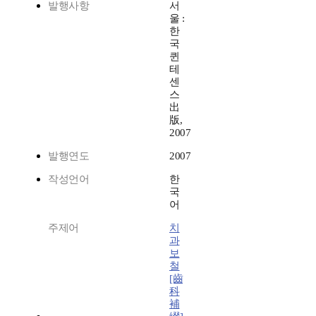
발행사항
서
울 :
한
국
퀸
테
센
스
出
版,
2007
발행연도
2007
작성언어
한
국
어
주제어
치
과
보
철
[齒
科
補