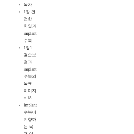
목차
1장 건
전한
치열과
implant
수복
1장1
결손보
철과
implant
수복의
목표
이미지
= 18
Implant
수복이
지향하
는 목
표 이