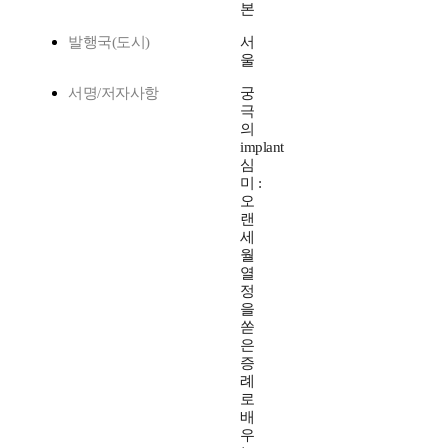
본
발행국(도시)
서
울
서명/저자사항
궁
극
의
implant
심
미 :
오
랜
세
월
열
정
을
쏟
은
증
례
로
배
우