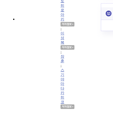
토
히
로
아
키
;
이
성
복
;
장
훈
;
스
기
야
마
다
카
히
코