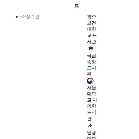
수
록
소장기관
광주
보건
대학
교 도
서관
국립
중앙
도서
관
서울
대학
교 치
의학
도서
관
원광
대학