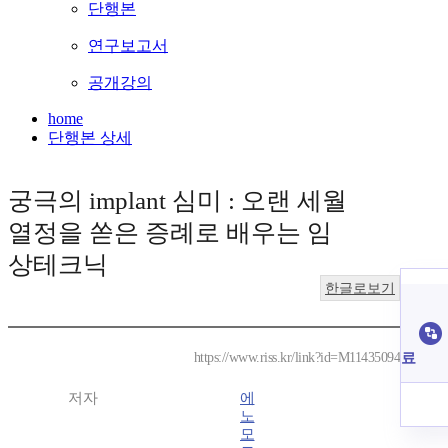
단행본
연구보고서
공개강의
home
단행본 상세
궁극의 implant 심미 : 오랜 세월
열정을 쏟은 증례로 배우는 임
상테크닉
한글로보기
료
https://www.riss.kr/link?id=M11435094
저자
에
노
모