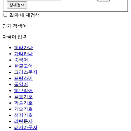
상세검색
결과 내 재검색
인기 검색어
다국어 입력
히라가나
가타카나
중국어
한글고어
그리스문자
프랑스어
독일어
히브리어
괄호기호
학술기호
기술기호
첨자기호
라틴문자
러시아문자