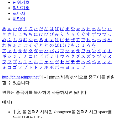
단위기호
일반기호
로마자
아랍어
あ
ぁ
か
が
さ
ざ
た
だ
な
は
ば
ぱ
ま
や
ゃ
ら
わ
ゎ
ん
い
ぃ
き
ぎ
し
じ
ち
ぢ
に
ひ
び
ぴ
み
り
う
ぅ
く
ぐ
す
ず
つ
づ
っ
ぬ
ふ
ぶ
ぷ
む
ゆ
ゅ
る
え
ぇ
け
げ
せ
ぜ
て
で
ね
へ
べ
ぺ
め
れ
お
ぉ
こ
ご
そ
ぞ
と
ど
の
ほ
ぼ
ぽ
も
よ
ょ
ろ
を
ア
ァ
カ
サ
ザ
タ
ダ
ナ
ハ
バ
パ
マ
ヤ
ャ
ラ
ワ
ヮ
ン
イ
ィ
キ
ギ
シ
ジ
チ
ヂ
ニ
ヒ
ビ
ピ
ミ
リ
ウ
ゥ
ク
グ
ス
ズ
ツ
ヅ
ッ
ヌ
フ
ブ
プ
ム
ユ
ュ
ル
エ
ェ
ケ
ゲ
セ
ゼ
テ
デ
ヘ
ベ
ペ
メ
レ
オ
ォ
コ
ゴ
ソ
ゾ
ト
ド
ノ
ホ
ボ
ポ
モ
ヨ
ョ
ロ
ヲ
―
http://chineseinput.net/
에서 pinyin(병음)방식으로 중국어를 변환
할 수 있습니다.
변환된 중국어를 복사하여 사용하시면 됩니다.
예시)
中文 을 입력하시려면
zhongwen
을 입력하시고 space를
누르시면됩니다.