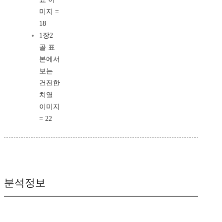
미지 =
18
1장2
골 표
본에서
보는
건전한
치열
이미지
= 22
분석정보