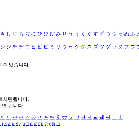
ぎ
し
じ
ち
ぢ
に
ひ
び
ぴ
み
り
う
ぅ
く
ぐ
す
ず
つ
づ
っ
ぬ
ふ
シ
ジ
チ
ヂ
ニ
ヒ
ビ
ピ
ミ
リ
ウ
ゥ
ク
グ
ス
ズ
ツ
ヅ
ッ
ヌ
フ
ブ
할 수 있습니다.
누르시면됩니다.
시면 됩니다.
ㅻ
ㅼ
ㅽ
ㅾ
ㅿ
ㆀ
ㆁ
ㆂ
ㆃ
ㆄ
ㆅ
ㆆ
ㆇ
ㆈ
ㆉ
ㆊ
ㆋ
ㆌ
ㆍ
ㆎ
θ
ι
κ
λ
μ
ν
ξ
ο
π
ρ
σ
τ
υ
φ
χ
ψ
ω