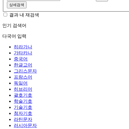
상세검색
결과 내 재검색
인기 검색어
다국어 입력
히라가나
가타카나
중국어
한글고어
그리스문자
프랑스어
독일어
히브리어
괄호기호
학술기호
기술기호
첨자기호
라틴문자
러시아문자