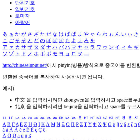
단위기호
일반기호
로마자
아랍어
あ
ぁ
か
が
さ
ざ
た
だ
な
は
ば
ぱ
ま
や
ゃ
ら
わ
ゎ
ん
い
ぃ
き
こ
ご
そ
ぞ
と
ど
の
ほ
ぼ
ぽ
も
よ
ょ
ろ
を
ア
ァ
カ
サ
ザ
タ
ダ
ナ
ハ
バ
パ
マ
ヤ
ャ
ラ
ワ
ヮ
ン
イ
ィ
キ
ギ
ソ
ゾ
ト
ド
ノ
ホ
ボ
ポ
モ
ヨ
ョ
ロ
ヲ
―
http://chineseinput.net/
에서 pinyin(병음)방식으로 중국어를 변환
변환된 중국어를 복사하여 사용하시면 됩니다.
예시)
中文 을 입력하시려면
zhongwen
을 입력하시고 space를
北京 을 입력하시려면
beijing
을 입력하시고 space를 누르
ㅥ
ㅦ
ㅧ
ㅨ
ㅩ
ㅪ
ㅫ
ㅬ
ㅭ
ㅮ
ㅯ
ㅰ
ㅱ
ㅲ
ㅳ
ㅴ
ㅵ
ㅶ
ㅷ
ㅸ
ㅹ
ㅺ
Α
Β
Γ
Δ
Ε
Ζ
Η
Θ
Ι
Κ
Λ
Μ
Ν
Ξ
Ο
Π
Ρ
Σ
Τ
Υ
Φ
Χ
Ψ
Ω
α
β
γ
δ
ε
ζ
η
á
à
Á
À
é
è
É
È
ç
Ç
ê
Ä
Ö
Ü
ä
ö
ü
ß