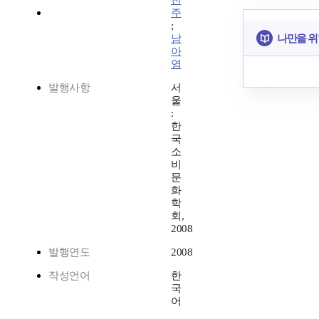
찬
주
;
나만을 위
남
아
영
발행사항
서
울
:
한
국
소
비
문
화
학
회,
2008
발행연도
2008
작성언어
한
국
어