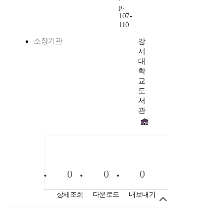
p.
107-
110
소장기관
강
서
대
학
교
도
서
관
0
0
0
상세조회
다운로드
내보내기