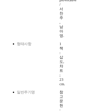
provocative
/
서
찬
주
,
남
아
영.
형태사항
1
책
:
삽
도,
챠
트
;
23
cm.
일반주기명
참
고
문
헌
: