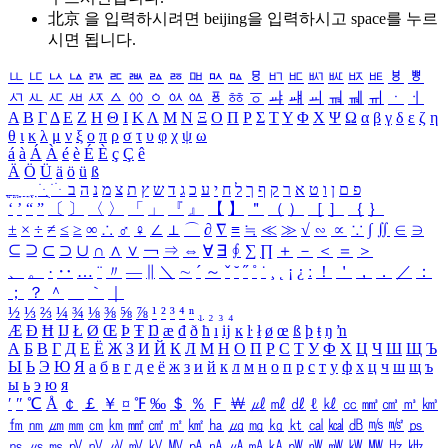
北京 을 입력하시려면
beijing
을 입력하시고 space를 누르
시면 됩니다.
ㅥ
ㅦ
ㅧ
ㅨ
ㅩ
ㅪ
ㅫ
ㅬ
ㅭ
ㅮ
ㅯ
ㅰ
ㅱ
ㅲ
ㅳ
ㅴ
ㅵ
ㅶ
ㅷ
ㅸ
ㅹ
ㅺ
ㅻ
ㅼ
ㅽ
ㅾ
ㅿ
ㆀ
ㆁ
ㆂ
ㆃ
ㆄ
ㆅ
ㆆ
ㆇ
ㆈ
ㆉ
ㆊ
ㆋ
ㆌ
ㆍ
ㆎ
Α
Β
Γ
Δ
Ε
Ζ
Η
Θ
Ι
Κ
Λ
Μ
Ν
Ξ
Ο
Π
Ρ
Σ
Τ
Υ
Φ
Χ
Ψ
Ω
α
β
γ
δ
ε
ζ
η
θ
ι
κ
λ
μ
ν
ξ
ο
π
ρ
σ
τ
υ
φ
χ
ψ
ω
á
à
Á
À
é
è
É
È
ç
Ç
ê
Ä
Ö
Ü
ä
ö
ü
ß
ְ
ֳ
ֲ
ֱ
ָ
ַ
ֵ
ֶ
ִ
ֹ
ּ
ֻ
ׂ
ׁ
ּ
ב
ה
נ
מ
צ
ת
ץ
ש
ד
ג
כ
ע
י
ח
ל
ך
ף
ק
ר
א
ט
ו
ן
ם
פ
‘
’
“
”
〔
〕
〈
〉
「
」
『
』
【
】
＂
（
）
［
］
｛
｝
±
×
÷
≠
≤
≥
∞
∴
♂
♀
∠
⊥
⌒
∂
∇
≡
≒
≪
≫
√
∽
∝
∵
∫
∬
∈
∋
⊆
⊇
⊂
⊃
∪
∩
∧
∨
￢
⇒
⇔
∀
∃
∮
∑
∏
＋
－
＜
＝
＞
、
。
·
‥
…
¨
〃
―
∥
＼
∼
´
～
ˇ
˘
˝
˚
˙
¸
˛
¡
¿
ː
！
＇
，
．
／
：
；
？
＾
＿
｀
｜
½
⅓
⅔
¼
¾
⅛
⅜
⅝
⅞
¹
²
³
⁴
ⁿ
₁
₂
₃
₄
Æ
Ð
Ħ
Ĳ
Ł
Ø
Œ
Þ
Ŧ
Ŋ
æ
đ
ð
ħ
ı
ĳ
ĸ
ŀ
ł
ø
œ
ß
þ
ŧ
ŋ
ŉ
А
Б
В
Г
Д
Е
Ё
Ж
З
И
Й
К
Л
М
Н
О
П
Р
С
Т
У
Ф
Х
Ц
Ч
Ш
Щ
Ъ
Ы
Ь
Э
Ю
Я
а
б
в
г
д
е
ё
ж
з
и
й
к
л
м
н
о
п
р
с
т
у
ф
х
ц
ч
ш
щ
ъ
ы
ь
э
ю
я
′
″
℃
Å
￠
￡
￥
¤
℉
‰
＄
％
Ｆ
￦
㎕
㎖
㎗
ℓ
㎘
㏄
㎣
㎤
㎥
㎦
㎙
㎚
㎛
㎜
㎝
㎞
㎟
㎠
㎡
㎢
㏊
㎍
㎎
㎏
㏏
㎈
㎉
㏈
㎧
㎨
㎰
㎱
㎲
㎳
㎴
㎵
㎶
㎷
㎸
㎹
㎀
㎁
㎂
㎃
㎄
㎺
㎻
㎽
㎾
㎿
㎐
㎑