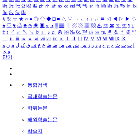
㎒
㎓
㎔
Ω
㏀
㏁
㎊
㎋
㎌
㏖
㏅
㎭
㎮
㎯
㏛
㎩
㎪
㎫
㎬
㏝
㏐
㏓
㏃
㏉
㏜
㏆
§
※
☆
★
○
●
◎
◇
◆
□
■
△
▽
→
←
↑
↓
↔
〓
◁
◀
▷
▶
♤
♠
♡
♥
♧
♣
⊙
◈
▣
◐
◑
▒
▤
▥
▨
▧
▦
▩
♨
☏
☎
☜
☞
¶
†
‡
↕
↗
↙
↖
↘
♭
♩
♪
♬
㉿
㈜
№
㏇
™
㏂
㏘
℡
＃
＆
＊
＠
ª
º
ⅰ
ⅱ
ⅲ
ⅳ
ⅴ
ⅵ
ⅶ
ⅷ
ⅸ
ⅹ
Ⅰ
Ⅱ
Ⅲ
Ⅳ
Ⅴ
Ⅵ
Ⅶ
Ⅷ
Ⅸ
Ⅹ
ا
ب
ت
ث
ج
ح
خ
د
ذ
ر
ز
س
ش
ص
ض
ط
ظ
ع
غ
ف
ق
ک
ل
م
ن
ه
و
ی
닫기
통합검색
국내학술논문
학위논문
해외학술논문
학술지