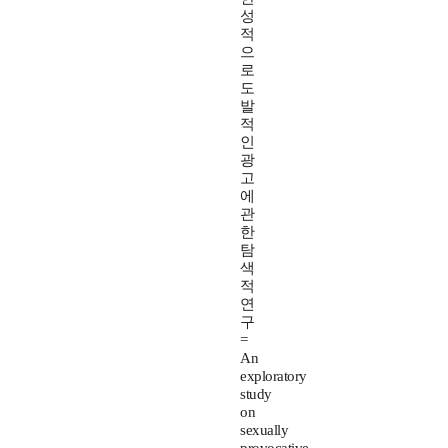
성
적
으
로
도
발
적
인
광
고
에
관
한
탐
색
적
연
구
=
An
exploratory
study
on
sexually