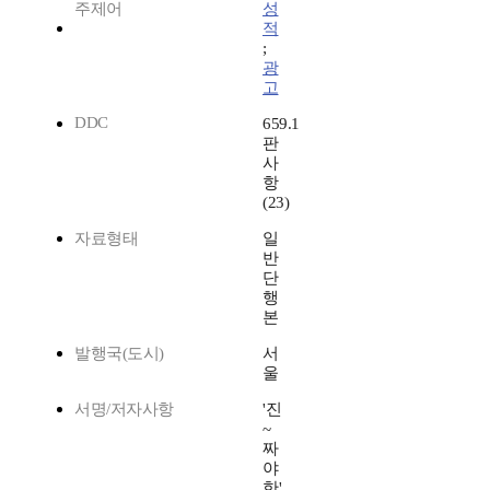
주제어
성
적
;
광
고
DDC
659.1
판
사
항
(23)
자료형태
일
반
단
행
본
발행국(도시)
서
울
서명/저자사항
'진
~
짜
야
한'