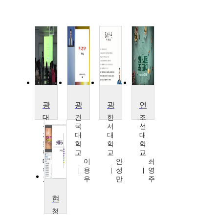
광고PR개론
광고영상의 세계
광고론
언어레시피로 광고요리하기
대
건
한
조
구
국
서
선
가
대
대
대
톨
학
학
학
릭
교
교
교
대
이
안
최
학
용
성
영
교
우
만
주
장
택
현대생활과 광고
원
청