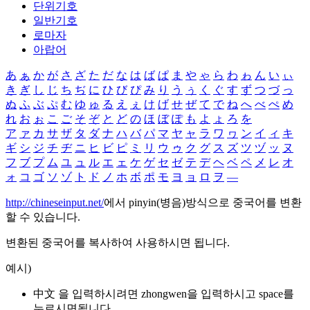
단위기호
일반기호
로마자
아랍어
あ
ぁ
か
が
さ
ざ
た
だ
な
は
ば
ぱ
ま
や
ゃ
ら
わ
ゎ
ん
い
ぃ
き
ぎ
し
じ
ち
ぢ
に
ひ
び
ぴ
み
り
う
ぅ
く
ぐ
す
ず
つ
づ
っ
ぬ
ふ
ぶ
ぷ
む
ゆ
ゅ
る
え
ぇ
け
げ
せ
ぜ
て
で
ね
へ
べ
ぺ
め
れ
お
ぉ
こ
ご
そ
ぞ
と
ど
の
ほ
ぼ
ぽ
も
よ
ょ
ろ
を
ア
ァ
カ
サ
ザ
タ
ダ
ナ
ハ
バ
パ
マ
ヤ
ャ
ラ
ワ
ヮ
ン
イ
ィ
キ
ギ
シ
ジ
チ
ヂ
ニ
ヒ
ビ
ピ
ミ
リ
ウ
ゥ
ク
グ
ス
ズ
ツ
ヅ
ッ
ヌ
フ
ブ
プ
ム
ユ
ュ
ル
エ
ェ
ケ
ゲ
セ
ゼ
テ
デ
ヘ
ベ
ペ
メ
レ
オ
ォ
コ
ゴ
ソ
ゾ
ト
ド
ノ
ホ
ボ
ポ
モ
ヨ
ョ
ロ
ヲ
―
http://chineseinput.net/
에서 pinyin(병음)방식으로 중국어를 변환
할 수 있습니다.
변환된 중국어를 복사하여 사용하시면 됩니다.
예시)
中文 을 입력하시려면
zhongwen
을 입력하시고 space를
누르시면됩니다.