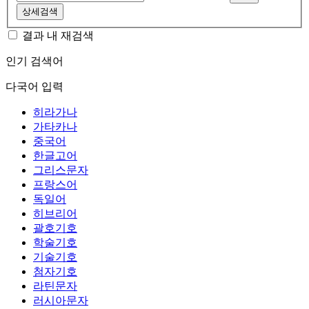
상세검색
결과 내 재검색
인기 검색어
다국어 입력
히라가나
가타카나
중국어
한글고어
그리스문자
프랑스어
독일어
히브리어
괄호기호
학술기호
기술기호
첨자기호
라틴문자
러시아문자