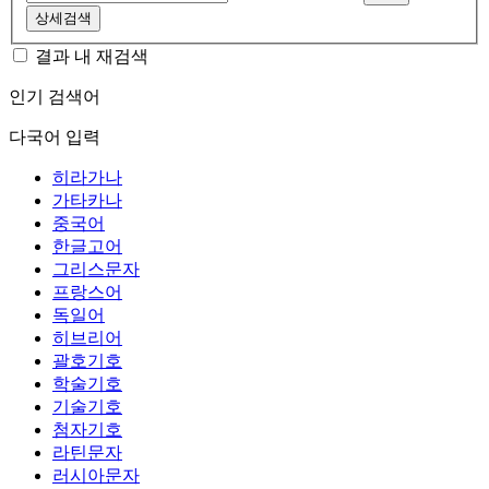
상세검색
결과 내 재검색
인기 검색어
다국어 입력
히라가나
가타카나
중국어
한글고어
그리스문자
프랑스어
독일어
히브리어
괄호기호
학술기호
기술기호
첨자기호
라틴문자
러시아문자