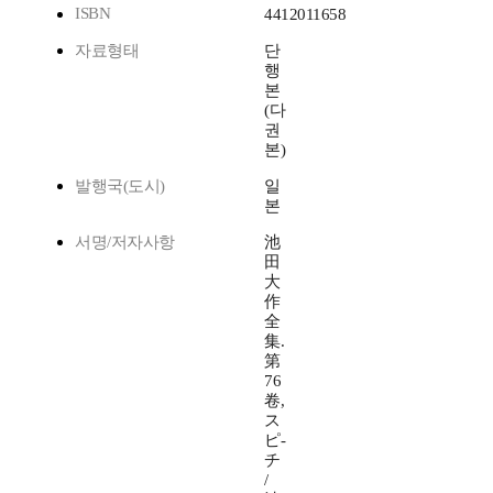
ISBN
4412011658
자료형태
단
행
본
(다
권
본)
발행국(도시)
일
본
서명/저자사항
池
田
大
作
全
集.
第
76
卷,
ス
ピ-
チ
/