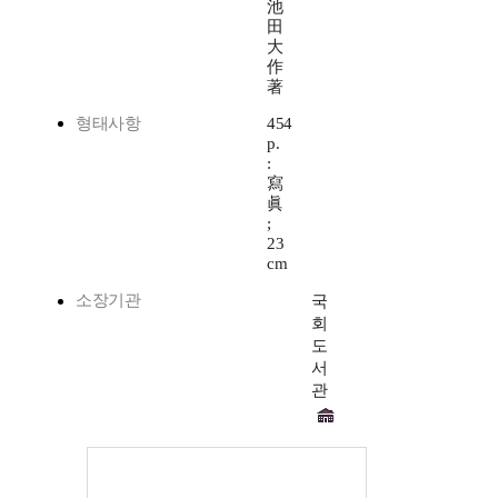
池
田
大
作
著
형태사항
454
p.
:
寫
眞
;
23
cm
소장기관
국
회
도
서
관