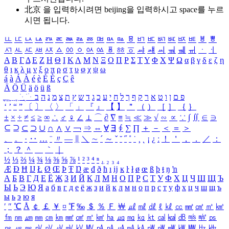
北京 을 입력하시려면
beijing
을 입력하시고 space를 누르
시면 됩니다.
ㅥ
ㅦ
ㅧ
ㅨ
ㅩ
ㅪ
ㅫ
ㅬ
ㅭ
ㅮ
ㅯ
ㅰ
ㅱ
ㅲ
ㅳ
ㅴ
ㅵ
ㅶ
ㅷ
ㅸ
ㅹ
ㅺ
ㅻ
ㅼ
ㅽ
ㅾ
ㅿ
ㆀ
ㆁ
ㆂ
ㆃ
ㆄ
ㆅ
ㆆ
ㆇ
ㆈ
ㆉ
ㆊ
ㆋ
ㆌ
ㆍ
ㆎ
Α
Β
Γ
Δ
Ε
Ζ
Η
Θ
Ι
Κ
Λ
Μ
Ν
Ξ
Ο
Π
Ρ
Σ
Τ
Υ
Φ
Χ
Ψ
Ω
α
β
γ
δ
ε
ζ
η
θ
ι
κ
λ
μ
ν
ξ
ο
π
ρ
σ
τ
υ
φ
χ
ψ
ω
á
à
Á
À
é
è
É
È
ç
Ç
ê
Ä
Ö
Ü
ä
ö
ü
ß
ְ
ֳ
ֲ
ֱ
ָ
ַ
ֵ
ֶ
ִ
ֹ
ּ
ֻ
ׂ
ׁ
ּ
ב
ה
נ
מ
צ
ת
ץ
ש
ד
ג
כ
ע
י
ח
ל
ך
ף
ק
ר
א
ט
ו
ן
ם
פ
‘
’
“
”
〔
〕
〈
〉
「
」
『
』
【
】
＂
（
）
［
］
｛
｝
±
×
÷
≠
≤
≥
∞
∴
♂
♀
∠
⊥
⌒
∂
∇
≡
≒
≪
≫
√
∽
∝
∵
∫
∬
∈
∋
⊆
⊇
⊂
⊃
∪
∩
∧
∨
￢
⇒
⇔
∀
∃
∮
∑
∏
＋
－
＜
＝
＞
、
。
·
‥
…
¨
〃
―
∥
＼
∼
´
～
ˇ
˘
˝
˚
˙
¸
˛
¡
¿
ː
！
＇
，
．
／
：
；
？
＾
＿
｀
｜
½
⅓
⅔
¼
¾
⅛
⅜
⅝
⅞
¹
²
³
⁴
ⁿ
₁
₂
₃
₄
Æ
Ð
Ħ
Ĳ
Ł
Ø
Œ
Þ
Ŧ
Ŋ
æ
đ
ð
ħ
ı
ĳ
ĸ
ŀ
ł
ø
œ
ß
þ
ŧ
ŋ
ŉ
А
Б
В
Г
Д
Е
Ё
Ж
З
И
Й
К
Л
М
Н
О
П
Р
С
Т
У
Ф
Х
Ц
Ч
Ш
Щ
Ъ
Ы
Ь
Э
Ю
Я
а
б
в
г
д
е
ё
ж
з
и
й
к
л
м
н
о
п
р
с
т
у
ф
х
ц
ч
ш
щ
ъ
ы
ь
э
ю
я
′
″
℃
Å
￠
￡
￥
¤
℉
‰
＄
％
Ｆ
￦
㎕
㎖
㎗
ℓ
㎘
㏄
㎣
㎤
㎥
㎦
㎙
㎚
㎛
㎜
㎝
㎞
㎟
㎠
㎡
㎢
㏊
㎍
㎎
㎏
㏏
㎈
㎉
㏈
㎧
㎨
㎰
㎱
㎲
㎳
㎴
㎵
㎶
㎷
㎸
㎹
㎀
㎁
㎂
㎃
㎄
㎺
㎻
㎽
㎾
㎿
㎐
㎑