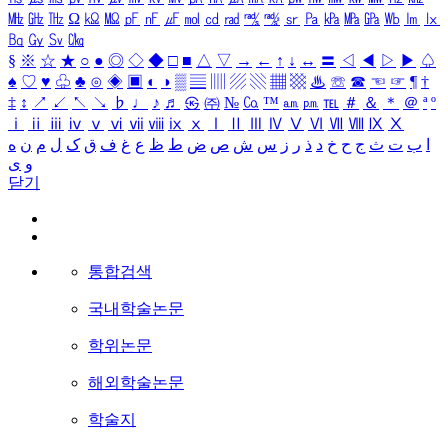
㎒
㎓
㎔
Ω
㏀
㏁
㎊
㎋
㎌
㏖
㏅
㎭
㎮
㎯
㏛
㎩
㎪
㎫
㎬
㏝
㏐
㏓
㏃
㏉
㏜
㏆
§
※
☆
★
○
●
◎
◇
◆
□
■
△
▽
→
←
↑
↓
↔
〓
◁
◀
▷
▶
♤
♠
♡
♥
♧
♣
⊙
◈
▣
◐
◑
▒
▤
▥
▨
▧
▦
▩
♨
☏
☎
☜
☞
¶
†
‡
↕
↗
↙
↖
↘
♭
♩
♪
♬
㉿
㈜
№
㏇
™
㏂
㏘
℡
＃
＆
＊
＠
ª
º
ⅰ
ⅱ
ⅲ
ⅳ
ⅴ
ⅵ
ⅶ
ⅷ
ⅸ
ⅹ
Ⅰ
Ⅱ
Ⅲ
Ⅳ
Ⅴ
Ⅵ
Ⅶ
Ⅷ
Ⅸ
Ⅹ
ا
ب
ت
ث
ج
ح
خ
د
ذ
ر
ز
س
ش
ص
ض
ط
ظ
ع
غ
ف
ق
ک
ل
م
ن
ه
و
ی
닫기
통합검색
국내학술논문
학위논문
해외학술논문
학술지