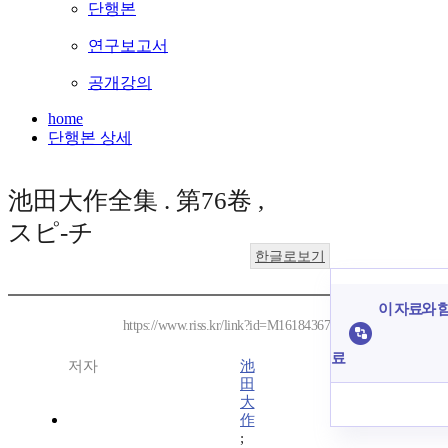
단행본
연구보고서
공개강의
home
단행본 상세
池田大作全集 . 第76卷 ,
スピ-チ
한글로보기
이 자료와 함
https://www.riss.kr/link?id=M16184367
료
저자
池
田
大
作
;