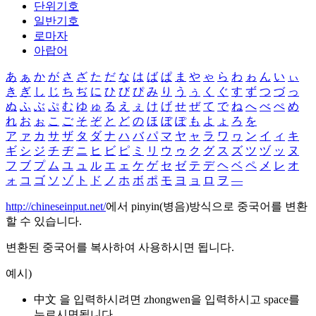
단위기호
일반기호
로마자
아랍어
あ
ぁ
か
が
さ
ざ
た
だ
な
は
ば
ぱ
ま
や
ゃ
ら
わ
ゎ
ん
い
ぃ
き
ぎ
し
じ
ち
ぢ
に
ひ
び
ぴ
み
り
う
ぅ
く
ぐ
す
ず
つ
づ
っ
ぬ
ふ
ぶ
ぷ
む
ゆ
ゅ
る
え
ぇ
け
げ
せ
ぜ
て
で
ね
へ
べ
ぺ
め
れ
お
ぉ
こ
ご
そ
ぞ
と
ど
の
ほ
ぼ
ぽ
も
よ
ょ
ろ
を
ア
ァ
カ
サ
ザ
タ
ダ
ナ
ハ
バ
パ
マ
ヤ
ャ
ラ
ワ
ヮ
ン
イ
ィ
キ
ギ
シ
ジ
チ
ヂ
ニ
ヒ
ビ
ピ
ミ
リ
ウ
ゥ
ク
グ
ス
ズ
ツ
ヅ
ッ
ヌ
フ
ブ
プ
ム
ユ
ュ
ル
エ
ェ
ケ
ゲ
セ
ゼ
テ
デ
ヘ
ベ
ペ
メ
レ
オ
ォ
コ
ゴ
ソ
ゾ
ト
ド
ノ
ホ
ボ
ポ
モ
ヨ
ョ
ロ
ヲ
―
http://chineseinput.net/
에서 pinyin(병음)방식으로 중국어를 변환
할 수 있습니다.
변환된 중국어를 복사하여 사용하시면 됩니다.
예시)
中文 을 입력하시려면
zhongwen
을 입력하시고 space를
누르시면됩니다.