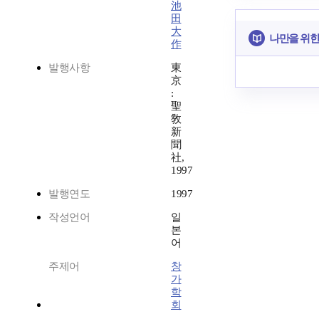
池
田
大
나만을 위한
作
발행사항
東
京
:
聖
敎
新
聞
社,
1997
발행연도
1997
작성언어
일
본
어
주제어
창
가
학
회