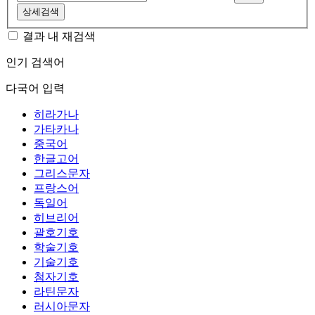
상세검색
결과 내 재검색
인기 검색어
다국어 입력
히라가나
가타카나
중국어
한글고어
그리스문자
프랑스어
독일어
히브리어
괄호기호
학술기호
기술기호
첨자기호
라틴문자
러시아문자