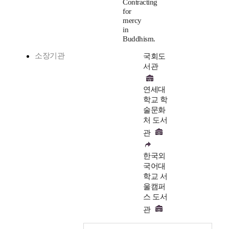
Contracting
for
mercy
in
Buddhism.
소장기관
국회도
서관
연세대
학교 학
술문화
처 도서
관
한국외
국어대
학교 서
울캠퍼
스 도서
관