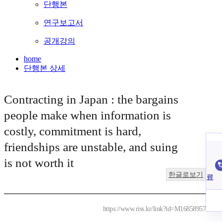
단행본
연구보고서
공개강의
home
단행본 상세
Contracting in Japan : the bargains
people make when information is
costly, commitment is hard,
friendships are unstable, and suing
is not worth it
한글로보기
료
https://www.riss.kr/link?id=M16858957