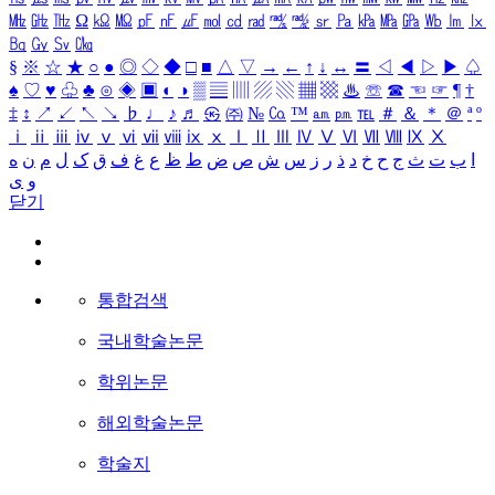
㎒
㎓
㎔
Ω
㏀
㏁
㎊
㎋
㎌
㏖
㏅
㎭
㎮
㎯
㏛
㎩
㎪
㎫
㎬
㏝
㏐
㏓
㏃
㏉
㏜
㏆
§
※
☆
★
○
●
◎
◇
◆
□
■
△
▽
→
←
↑
↓
↔
〓
◁
◀
▷
▶
♤
♠
♡
♥
♧
♣
⊙
◈
▣
◐
◑
▒
▤
▥
▨
▧
▦
▩
♨
☏
☎
☜
☞
¶
†
‡
↕
↗
↙
↖
↘
♭
♩
♪
♬
㉿
㈜
№
㏇
™
㏂
㏘
℡
＃
＆
＊
＠
ª
º
ⅰ
ⅱ
ⅲ
ⅳ
ⅴ
ⅵ
ⅶ
ⅷ
ⅸ
ⅹ
Ⅰ
Ⅱ
Ⅲ
Ⅳ
Ⅴ
Ⅵ
Ⅶ
Ⅷ
Ⅸ
Ⅹ
ا
ب
ت
ث
ج
ح
خ
د
ذ
ر
ز
س
ش
ص
ض
ط
ظ
ع
غ
ف
ق
ک
ل
م
ن
ه
و
ی
닫기
통합검색
국내학술논문
학위논문
해외학술논문
학술지