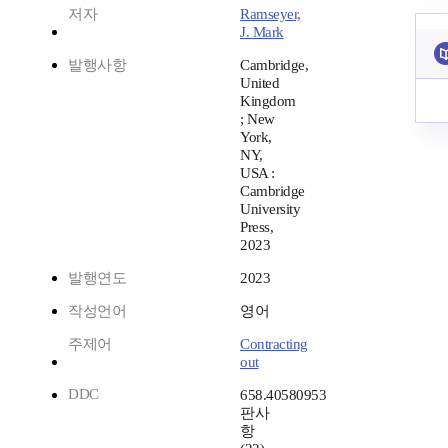
저자
Ramseyer,
J. Mark
발행사항
Cambridge,
United
Kingdom
; New
York,
NY,
USA :
Cambridge
University
Press,
2023
발행연도
2023
작성언어
영어
주제어
Contracting
out
DDC
658.40580953
판사
항