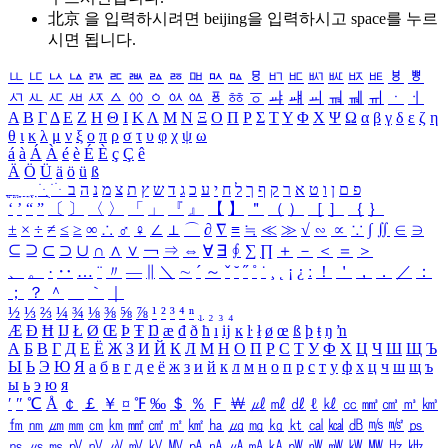
北京 을 입력하시려면
beijing
을 입력하시고 space를 누르
시면 됩니다.
ㅥ
ㅦ
ㅧ
ㅨ
ㅩ
ㅪ
ㅫ
ㅬ
ㅭ
ㅮ
ㅯ
ㅰ
ㅱ
ㅲ
ㅳ
ㅴ
ㅵ
ㅶ
ㅷ
ㅸ
ㅹ
ㅺ
ㅻ
ㅼ
ㅽ
ㅾ
ㅿ
ㆀ
ㆁ
ㆂ
ㆃ
ㆄ
ㆅ
ㆆ
ㆇ
ㆈ
ㆉ
ㆊ
ㆋ
ㆌ
ㆍ
ㆎ
Α
Β
Γ
Δ
Ε
Ζ
Η
Θ
Ι
Κ
Λ
Μ
Ν
Ξ
Ο
Π
Ρ
Σ
Τ
Υ
Φ
Χ
Ψ
Ω
α
β
γ
δ
ε
ζ
η
θ
ι
κ
λ
μ
ν
ξ
ο
π
ρ
σ
τ
υ
φ
χ
ψ
ω
á
à
Á
À
é
è
É
È
ç
Ç
ê
Ä
Ö
Ü
ä
ö
ü
ß
ְ
ֳ
ֲ
ֱ
ָ
ַ
ֵ
ֶ
ִ
ֹ
ּ
ֻ
ׂ
ׁ
ּ
ב
ה
נ
מ
צ
ת
ץ
ש
ד
ג
כ
ע
י
ח
ל
ך
ף
ק
ר
א
ט
ו
ן
ם
פ
‘
’
“
”
〔
〕
〈
〉
「
」
『
』
【
】
＂
（
）
［
］
｛
｝
±
×
÷
≠
≤
≥
∞
∴
♂
♀
∠
⊥
⌒
∂
∇
≡
≒
≪
≫
√
∽
∝
∵
∫
∬
∈
∋
⊆
⊇
⊂
⊃
∪
∩
∧
∨
￢
⇒
⇔
∀
∃
∮
∑
∏
＋
－
＜
＝
＞
、
。
·
‥
…
¨
〃
―
∥
＼
∼
´
～
ˇ
˘
˝
˚
˙
¸
˛
¡
¿
ː
！
＇
，
．
／
：
；
？
＾
＿
｀
｜
½
⅓
⅔
¼
¾
⅛
⅜
⅝
⅞
¹
²
³
⁴
ⁿ
₁
₂
₃
₄
Æ
Ð
Ħ
Ĳ
Ł
Ø
Œ
Þ
Ŧ
Ŋ
æ
đ
ð
ħ
ı
ĳ
ĸ
ŀ
ł
ø
œ
ß
þ
ŧ
ŋ
ŉ
А
Б
В
Г
Д
Е
Ё
Ж
З
И
Й
К
Л
М
Н
О
П
Р
С
Т
У
Ф
Х
Ц
Ч
Ш
Щ
Ъ
Ы
Ь
Э
Ю
Я
а
б
в
г
д
е
ё
ж
з
и
й
к
л
м
н
о
п
р
с
т
у
ф
х
ц
ч
ш
щ
ъ
ы
ь
э
ю
я
′
″
℃
Å
￠
￡
￥
¤
℉
‰
＄
％
Ｆ
￦
㎕
㎖
㎗
ℓ
㎘
㏄
㎣
㎤
㎥
㎦
㎙
㎚
㎛
㎜
㎝
㎞
㎟
㎠
㎡
㎢
㏊
㎍
㎎
㎏
㏏
㎈
㎉
㏈
㎧
㎨
㎰
㎱
㎲
㎳
㎴
㎵
㎶
㎷
㎸
㎹
㎀
㎁
㎂
㎃
㎄
㎺
㎻
㎽
㎾
㎿
㎐
㎑