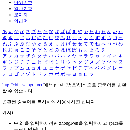
단위기호
일반기호
로마자
아랍어
あ
ぁ
か
が
さ
ざ
た
だ
な
は
ば
ぱ
ま
や
ゃ
ら
わ
ゎ
ん
い
ぃ
き
ぎ
し
じ
ち
ぢ
に
ひ
び
ぴ
み
り
う
ぅ
く
ぐ
す
ず
つ
づ
っ
ぬ
ふ
ぶ
ぷ
む
ゆ
ゅ
る
え
ぇ
け
げ
せ
ぜ
て
で
ね
へ
べ
ぺ
め
れ
お
ぉ
こ
ご
そ
ぞ
と
ど
の
ほ
ぼ
ぽ
も
よ
ょ
ろ
を
ア
ァ
カ
サ
ザ
タ
ダ
ナ
ハ
バ
パ
マ
ヤ
ャ
ラ
ワ
ヮ
ン
イ
ィ
キ
ギ
シ
ジ
チ
ヂ
ニ
ヒ
ビ
ピ
ミ
リ
ウ
ゥ
ク
グ
ス
ズ
ツ
ヅ
ッ
ヌ
フ
ブ
プ
ム
ユ
ュ
ル
エ
ェ
ケ
ゲ
セ
ゼ
テ
デ
ヘ
ベ
ペ
メ
レ
オ
ォ
コ
ゴ
ソ
ゾ
ト
ド
ノ
ホ
ボ
ポ
モ
ヨ
ョ
ロ
ヲ
―
http://chineseinput.net/
에서 pinyin(병음)방식으로 중국어를 변환
할 수 있습니다.
변환된 중국어를 복사하여 사용하시면 됩니다.
예시)
中文 을 입력하시려면
zhongwen
을 입력하시고 space를
누르시면됩니다.