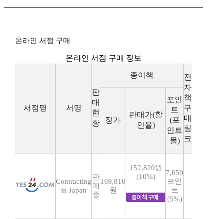
온라인 서점 구매
온라인 서점 구매 정보
종이책
전
자
판
책
포인
매
서점명
서명
구
트
현
판매가(할
매
정가
(포
황
인율)
링
인트
크
몰)
152,820원
7,650
(10%)
판
Contracting
169,810
포인
매
in Japan
원
트
중
(5%)