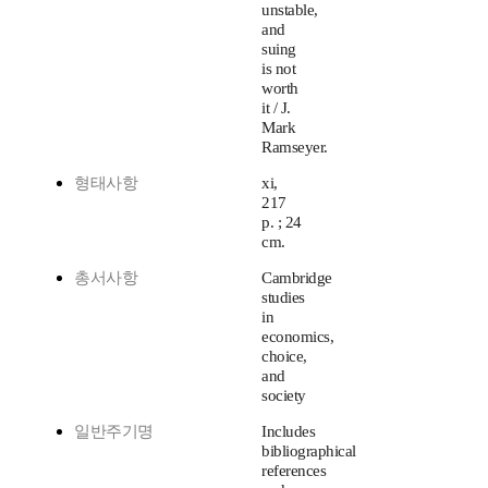
unstable,
and
suing
is not
worth
it / J.
Mark
Ramseyer.
형태사항
xi,
217
p. ; 24
cm.
총서사항
Cambridge
studies
in
economics,
choice,
and
society
일반주기명
Includes
bibliographical
references