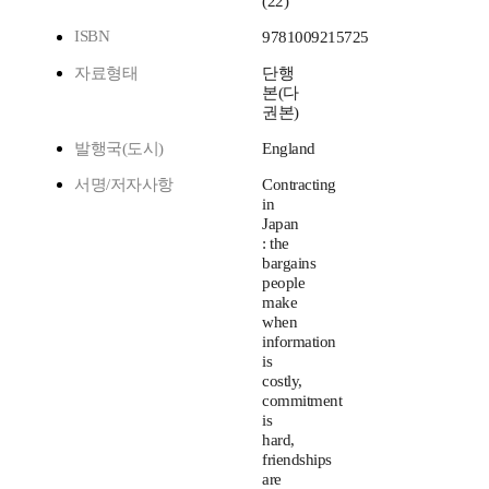
(22)
ISBN
9781009215725
자료형태
단행
본(다
권본)
발행국(도시)
England
서명/저자사항
Contracting
in
Japan
: the
bargains
people
make
when
information
is
costly,
commitment
is
hard,
friendships
are