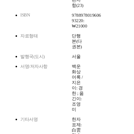
항(23)
ISBN
9788978019606
93220:
₩21000
자료형태
단행
본(다
권본)
발행국(도시)
서울
서명/저자사항
백운
화상
어록 /
지은
이: 경
한 ; 옮
긴이:
조영
미
기타서명
한자
표제:
白雲