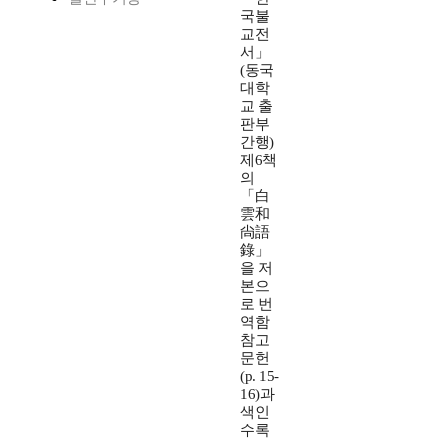
국불
교전
서」
(동국
대학
교 출
판부
간행)
제6책
의
「白
雲和
尙語
錄」
을 저
본으
로 번
역함
참고
문헌
(p. 15-
16)과
색인
수록