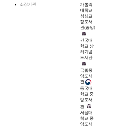
소장기관
가톨릭
대학교
성심교
정도서
관(중앙)
건국대
학교 상
허기념
도서관
국립중
앙도서
관
동국대
학교 중
앙도서
관
서울대
학교 중
앙도서