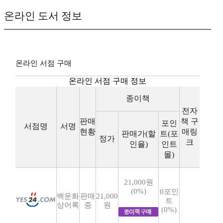
온라인 도서 정보
온라인 서점 구매
온라인 서점 구매 정보
종이책
전자
판매
책 구
포인
서점명
서명
현황
매링
판매가(할
트(포
정가
크
인율)
인트
몰)
21,000원
(0%)
0포인
백운화
판매
21,000
트
상어록
중
원
(0%)