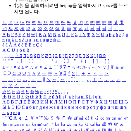
北京 을 입력하시려면
beijing
을 입력하시고 space를 누르
시면 됩니다.
ㅥ
ㅦ
ㅧ
ㅨ
ㅩ
ㅪ
ㅫ
ㅬ
ㅭ
ㅮ
ㅯ
ㅰ
ㅱ
ㅲ
ㅳ
ㅴ
ㅵ
ㅶ
ㅷ
ㅸ
ㅹ
ㅺ
ㅻ
ㅼ
ㅽ
ㅾ
ㅿ
ㆀ
ㆁ
ㆂ
ㆃ
ㆄ
ㆅ
ㆆ
ㆇ
ㆈ
ㆉ
ㆊ
ㆋ
ㆌ
ㆍ
ㆎ
Α
Β
Γ
Δ
Ε
Ζ
Η
Θ
Ι
Κ
Λ
Μ
Ν
Ξ
Ο
Π
Ρ
Σ
Τ
Υ
Φ
Χ
Ψ
Ω
α
β
γ
δ
ε
ζ
η
θ
ι
κ
λ
μ
ν
ξ
ο
π
ρ
σ
τ
υ
φ
χ
ψ
ω
á
à
Á
À
é
è
É
È
ç
Ç
ê
Ä
Ö
Ü
ä
ö
ü
ß
ְ
ֳ
ֲ
ֱ
ָ
ַ
ֵ
ֶ
ִ
ֹ
ּ
ֻ
ׂ
ׁ
ּ
ב
ה
נ
מ
צ
ת
ץ
ש
ד
ג
כ
ע
י
ח
ל
ך
ף
ק
ר
א
ט
ו
ן
ם
פ
‘
’
“
”
〔
〕
〈
〉
「
」
『
』
【
】
＂
（
）
［
］
｛
｝
±
×
÷
≠
≤
≥
∞
∴
♂
♀
∠
⊥
⌒
∂
∇
≡
≒
≪
≫
√
∽
∝
∵
∫
∬
∈
∋
⊆
⊇
⊂
⊃
∪
∩
∧
∨
￢
⇒
⇔
∀
∃
∮
∑
∏
＋
－
＜
＝
＞
、
。
·
‥
…
¨
〃
―
∥
＼
∼
´
～
ˇ
˘
˝
˚
˙
¸
˛
¡
¿
ː
！
＇
，
．
／
：
；
？
＾
＿
｀
｜
½
⅓
⅔
¼
¾
⅛
⅜
⅝
⅞
¹
²
³
⁴
ⁿ
₁
₂
₃
₄
Æ
Ð
Ħ
Ĳ
Ł
Ø
Œ
Þ
Ŧ
Ŋ
æ
đ
ð
ħ
ı
ĳ
ĸ
ŀ
ł
ø
œ
ß
þ
ŧ
ŋ
ŉ
А
Б
В
Г
Д
Е
Ё
Ж
З
И
Й
К
Л
М
Н
О
П
Р
С
Т
У
Ф
Х
Ц
Ч
Ш
Щ
Ъ
Ы
Ь
Э
Ю
Я
а
б
в
г
д
е
ё
ж
з
и
й
к
л
м
н
о
п
р
с
т
у
ф
х
ц
ч
ш
щ
ъ
ы
ь
э
ю
я
′
″
℃
Å
￠
￡
￥
¤
℉
‰
＄
％
Ｆ
￦
㎕
㎖
㎗
ℓ
㎘
㏄
㎣
㎤
㎥
㎦
㎙
㎚
㎛
㎜
㎝
㎞
㎟
㎠
㎡
㎢
㏊
㎍
㎎
㎏
㏏
㎈
㎉
㏈
㎧
㎨
㎰
㎱
㎲
㎳
㎴
㎵
㎶
㎷
㎸
㎹
㎀
㎁
㎂
㎃
㎄
㎺
㎻
㎽
㎾
㎿
㎐
㎑