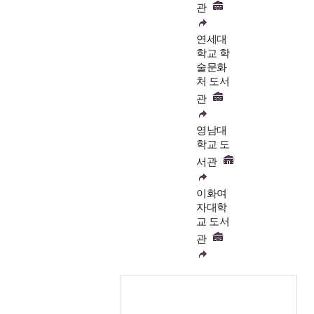
관
연세대
학교 학
술문화
처 도서
관
영남대
학교 도
서관
이화여
자대학
교 도서
관