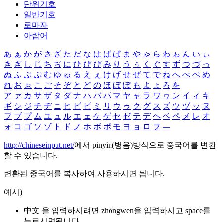
단위기호
일반기호
로마자
아랍어
あ
ぁ
か
が
さ
ざ
た
だ
な
は
ば
ぱ
ま
や
ゃ
ら
わ
ゎ
ん
い
ぃ
き
ぎ
し
じ
ち
ぢ
に
ひ
び
ぴ
み
り
う
ぅ
く
ぐ
す
ず
つ
づ
っ
ぬ
ふ
ぶ
ぷ
む
ゆ
ゅ
る
え
ぇ
け
げ
せ
ぜ
て
で
ね
へ
べ
ぺ
め
れ
お
ぉ
こ
ご
そ
ぞ
と
ど
の
ほ
ぼ
ぽ
も
よ
ょ
ろ
を
ア
ァ
カ
サ
ザ
タ
ダ
ナ
ハ
バ
パ
マ
ヤ
ャ
ラ
ワ
ヮ
ン
イ
ィ
キ
ギ
シ
ジ
チ
ヂ
ニ
ヒ
ビ
ピ
ミ
リ
ウ
ゥ
ク
グ
ス
ズ
ツ
ヅ
ッ
ヌ
フ
ブ
プ
ム
ユ
ュ
ル
エ
ェ
ケ
ゲ
セ
ゼ
テ
デ
ヘ
ベ
ペ
メ
レ
オ
ォ
コ
ゴ
ソ
ゾ
ト
ド
ノ
ホ
ボ
ポ
モ
ヨ
ョ
ロ
ヲ
―
http://chineseinput.net/
에서 pinyin(병음)방식으로 중국어를 변환
할 수 있습니다.
변환된 중국어를 복사하여 사용하시면 됩니다.
예시)
中文 을 입력하시려면
zhongwen
을 입력하시고 space를
누르시면됩니다.