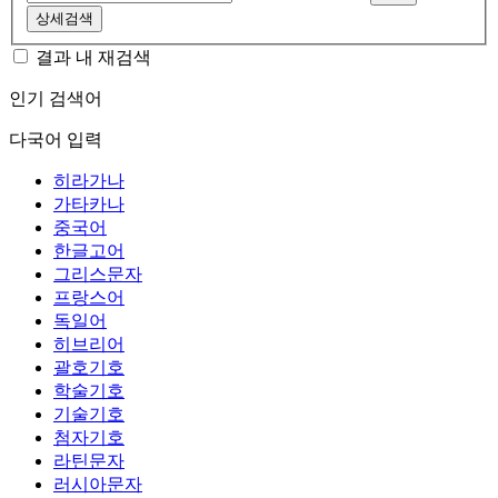
상세검색
결과 내 재검색
인기 검색어
다국어 입력
히라가나
가타카나
중국어
한글고어
그리스문자
프랑스어
독일어
히브리어
괄호기호
학술기호
기술기호
첨자기호
라틴문자
러시아문자