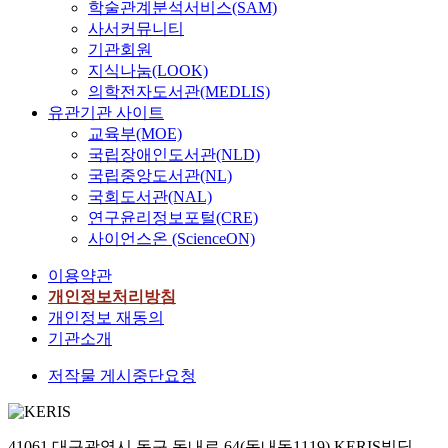
학술관계분석서비스(SAM)
사서커뮤니티
기관회원
지식나눔(LOOK)
의학전자도서관(MEDLIS)
유관기관 사이트
교육부(MOE)
국립장애인도서관(NLD)
국립중앙도서관(NL)
국회도서관(NAL)
연구윤리정보포털(CRE)
사이언스온 (ScienceON)
이용약관
개인정보처리방침
개인정보 재동의
기관소개
저작물 게시중단요청
41061 대구광역시 동구 동내로 64(동내동1119) KERIS빌딩