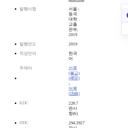
발행사항
서울 :
동국
대학
교출
판부,
2019
발행연도
2019
작성언어
한국
어
주제어
선종
(불교)
[禪宗]
;
어록
[語錄]
KDC
228.7
판사
항(6)
DDC
294.3927
판사