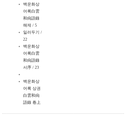
백운화상
어록白雲
和尙語錄
해제 / 5
일러두기 /
22
백운화상
어록白雲
和尙語錄
서序 / 23
백운화상
어록 상권
白雲和尙
語錄 卷上