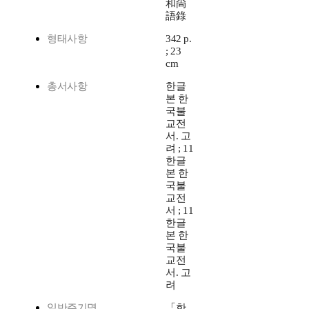
和尙
語錄
형태사항
342 p.
; 23
cm
총서사항
한글
본 한
국불
교전
서. 고
려 ; 11
한글
본 한
국불
교전
서 ; 11
한글
본 한
국불
교전
서. 고
려
일반주기명
「한