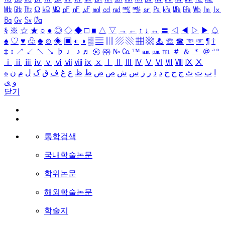
㎒
㎓
㎔
Ω
㏀
㏁
㎊
㎋
㎌
㏖
㏅
㎭
㎮
㎯
㏛
㎩
㎪
㎫
㎬
㏝
㏐
㏓
㏃
㏉
㏜
㏆
§
※
☆
★
○
●
◎
◇
◆
□
■
△
▽
→
←
↑
↓
↔
〓
◁
◀
▷
▶
♤
♠
♡
♥
♧
♣
⊙
◈
▣
◐
◑
▒
▤
▥
▨
▧
▦
▩
♨
☏
☎
☜
☞
¶
†
‡
↕
↗
↙
↖
↘
♭
♩
♪
♬
㉿
㈜
№
㏇
™
㏂
㏘
℡
＃
＆
＊
＠
ª
º
ⅰ
ⅱ
ⅲ
ⅳ
ⅴ
ⅵ
ⅶ
ⅷ
ⅸ
ⅹ
Ⅰ
Ⅱ
Ⅲ
Ⅳ
Ⅴ
Ⅵ
Ⅶ
Ⅷ
Ⅸ
Ⅹ
ا
ب
ت
ث
ج
ح
خ
د
ذ
ر
ز
س
ش
ص
ض
ط
ظ
ع
غ
ف
ق
ک
ل
م
ن
ه
و
ی
닫기
통합검색
국내학술논문
학위논문
해외학술논문
학술지