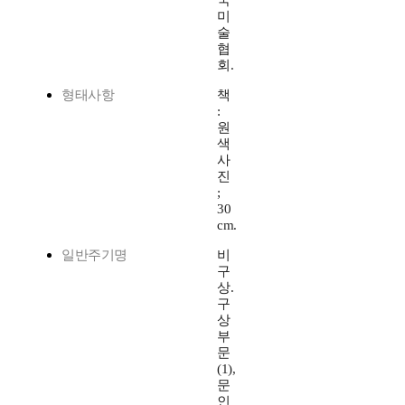
국
미
술
협
회.
형태사항
책
:
원
색
사
진
;
30
cm.
일반주기명
비
구
상.
구
상
부
문
(1),
문
인