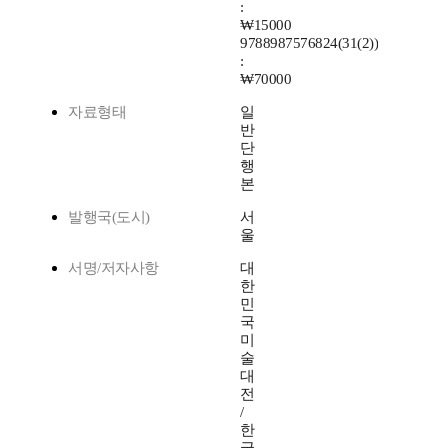
:
₩15000
9788987576824(31(2))
:
₩70000
자료형태
일
반
단
행
본
발행국(도시)
서
울
서명/저자사항
대
한
민
국
미
술
대
전
/
한