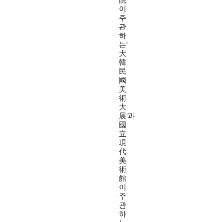
院
이
주
관
하
는'
大
韓
民
國
美
術
大
展'과
國
立
現
代
美
術
館
이
주
관
하