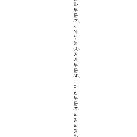
화
부
문
(2),
서
예
부
문
(3),
공
예
부
문
(4),
디
자
인
부
문
(5)
의
임
의
권
차