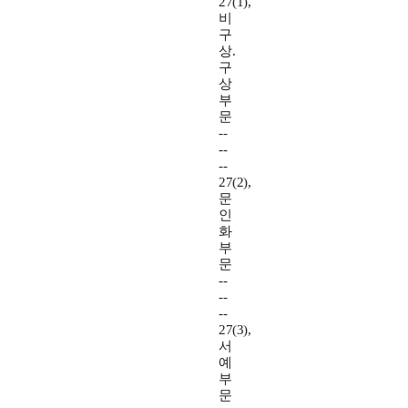
27(1),
비
구
상.
구
상
부
문
--
--
--
27(2),
문
인
화
부
문
--
--
--
27(3),
서
예
부
문