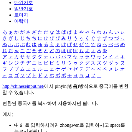
단위기호
일반기호
로마자
아랍어
あ
ぁ
か
が
さ
ざ
た
だ
な
は
ば
ぱ
ま
や
ゃ
ら
わ
ゎ
ん
い
ぃ
き
ぎ
し
じ
ち
ぢ
に
ひ
び
ぴ
み
り
う
ぅ
く
ぐ
す
ず
つ
づ
っ
ぬ
ふ
ぶ
ぷ
む
ゆ
ゅ
る
え
ぇ
け
げ
せ
ぜ
て
で
ね
へ
べ
ぺ
め
れ
お
ぉ
こ
ご
そ
ぞ
と
ど
の
ほ
ぼ
ぽ
も
よ
ょ
ろ
を
ア
ァ
カ
サ
ザ
タ
ダ
ナ
ハ
バ
パ
マ
ヤ
ャ
ラ
ワ
ヮ
ン
イ
ィ
キ
ギ
シ
ジ
チ
ヂ
ニ
ヒ
ビ
ピ
ミ
リ
ウ
ゥ
ク
グ
ス
ズ
ツ
ヅ
ッ
ヌ
フ
ブ
プ
ム
ユ
ュ
ル
エ
ェ
ケ
ゲ
セ
ゼ
テ
デ
ヘ
ベ
ペ
メ
レ
オ
ォ
コ
ゴ
ソ
ゾ
ト
ド
ノ
ホ
ボ
ポ
モ
ヨ
ョ
ロ
ヲ
―
http://chineseinput.net/
에서 pinyin(병음)방식으로 중국어를 변환
할 수 있습니다.
변환된 중국어를 복사하여 사용하시면 됩니다.
예시)
中文 을 입력하시려면
zhongwen
을 입력하시고 space를
누르시면됩니다.