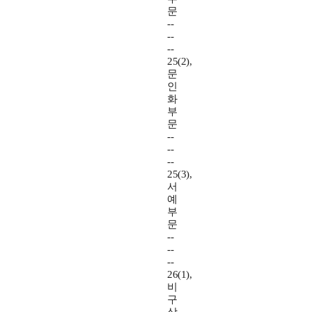
문
--
--
--
25(2),
문
인
화
부
문
--
--
--
25(3),
서
예
부
문
--
--
--
26(1),
비
구