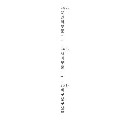
--
24(2),
문
인
화
부
문
--
--
--
24(3),
서
예
부
문
--
--
--
25(1),
비
구
상.
구
상
부