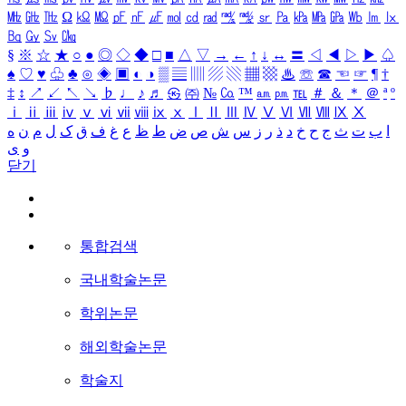
㎒
㎓
㎔
Ω
㏀
㏁
㎊
㎋
㎌
㏖
㏅
㎭
㎮
㎯
㏛
㎩
㎪
㎫
㎬
㏝
㏐
㏓
㏃
㏉
㏜
㏆
§
※
☆
★
○
●
◎
◇
◆
□
■
△
▽
→
←
↑
↓
↔
〓
◁
◀
▷
▶
♤
♠
♡
♥
♧
♣
⊙
◈
▣
◐
◑
▒
▤
▥
▨
▧
▦
▩
♨
☏
☎
☜
☞
¶
†
‡
↕
↗
↙
↖
↘
♭
♩
♪
♬
㉿
㈜
№
㏇
™
㏂
㏘
℡
＃
＆
＊
＠
ª
º
ⅰ
ⅱ
ⅲ
ⅳ
ⅴ
ⅵ
ⅶ
ⅷ
ⅸ
ⅹ
Ⅰ
Ⅱ
Ⅲ
Ⅳ
Ⅴ
Ⅵ
Ⅶ
Ⅷ
Ⅸ
Ⅹ
ا
ب
ت
ث
ج
ح
خ
د
ذ
ر
ز
س
ش
ص
ض
ط
ظ
ع
غ
ف
ق
ک
ل
م
ن
ه
و
ی
닫기
통합검색
국내학술논문
학위논문
해외학술논문
학술지