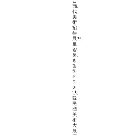
는
'現
代
美
術
招
待
展'으
로
양
분,
병
행
하
게
되
어
'大
韓
民
國
美
術
大
展