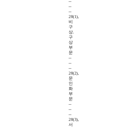
--
--
--
28(1),
비
구
상.
구
상
부
문
--
--
--
28(2),
문
인
화
부
문
--
--
--
28(3),
서