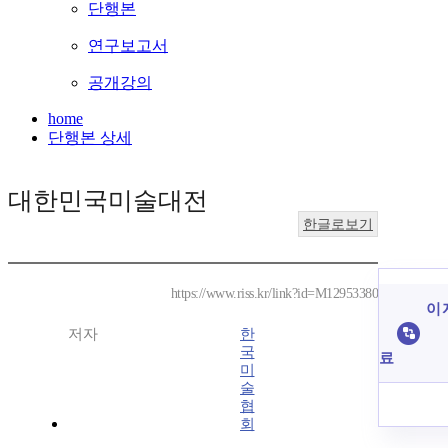
단행본
연구보고서
공개강의
home
단행본 상세
대한민국미술대전
한글로보기
https://www.riss.kr/link?id=M12953380
이 
저자
한
국
료
미
술
협
회