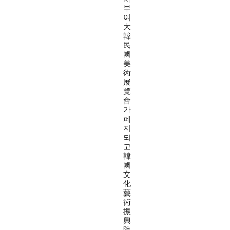
부
여
大
韓
民
國
美
術
展
覽
會
가
폐
지
되
고
韓
國
文
化
藝
術
振
興