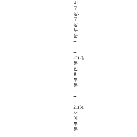
비
구
상.
구
상
부
문
--
--
--
21(2),
문
인
화
부
문
--
--
--
21(3),
서
예
부
문
--