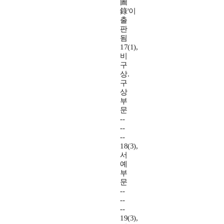
圖
錄'이
출
판
됨
17(1),
비
구
상.
구
상
부
문
--
--
--
18(3),
서
예
부
문
--
--
--
19(3),