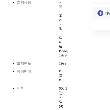
발행사항
서
울
:
나
고
려
서
적
:
학
마
을
B&M,
1999-
발행연도
1999
작성언어
한
국
어
KDC
606.3
판
사
항
(4)