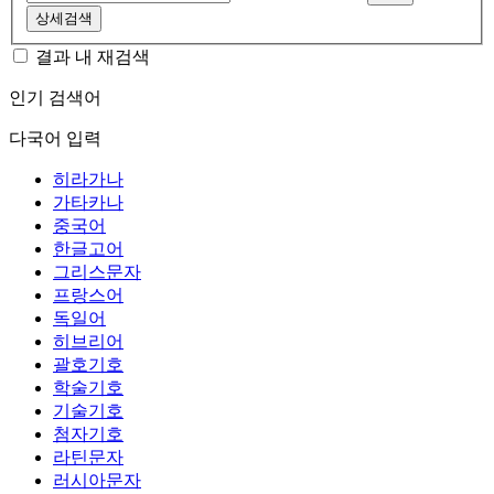
상세검색
결과 내 재검색
인기 검색어
다국어 입력
히라가나
가타카나
중국어
한글고어
그리스문자
프랑스어
독일어
히브리어
괄호기호
학술기호
기술기호
첨자기호
라틴문자
러시아문자