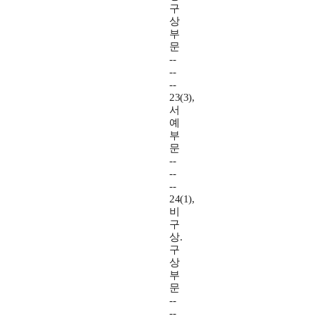
구
상
부
문
--
--
--
23(3),
서
예
부
문
--
--
--
24(1),
비
구
상.
구
상
부
문
--
--