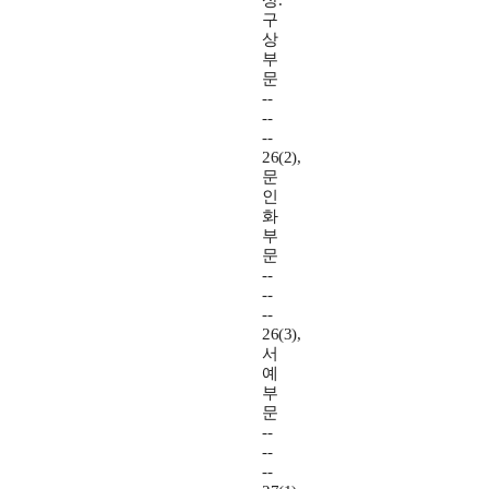
상.
구
상
부
문
--
--
--
26(2),
문
인
화
부
문
--
--
--
26(3),
서
예
부
문
--
--
--