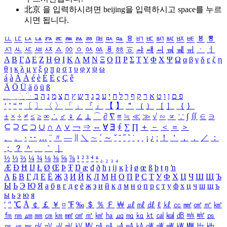
北京 을 입력하시려면
beijing
을 입력하시고 space를 누르
시면 됩니다.
ㅥ
ㅦ
ㅧ
ㅨ
ㅩ
ㅪ
ㅫ
ㅬ
ㅭ
ㅮ
ㅯ
ㅰ
ㅱ
ㅲ
ㅳ
ㅴ
ㅵ
ㅶ
ㅷ
ㅸ
ㅹ
ㅺ
ㅻ
ㅼ
ㅽ
ㅾ
ㅿ
ㆀ
ㆁ
ㆂ
ㆃ
ㆄ
ㆅ
ㆆ
ㆇ
ㆈ
ㆉ
ㆊ
ㆋ
ㆌ
ㆍ
ㆎ
Α
Β
Γ
Δ
Ε
Ζ
Η
Θ
Ι
Κ
Λ
Μ
Ν
Ξ
Ο
Π
Ρ
Σ
Τ
Υ
Φ
Χ
Ψ
Ω
α
β
γ
δ
ε
ζ
η
θ
ι
κ
λ
μ
ν
ξ
ο
π
ρ
σ
τ
υ
φ
χ
ψ
ω
á
à
Á
À
é
è
É
È
ç
Ç
ê
Ä
Ö
Ü
ä
ö
ü
ß
ְ
ֳ
ֲ
ֱ
ָ
ַ
ֵ
ֶ
ִ
ֹ
ּ
ֻ
ׂ
ׁ
ּ
ב
ה
נ
מ
צ
ת
ץ
ש
ד
ג
כ
ע
י
ח
ל
ך
ף
ק
ר
א
ט
ו
ן
ם
פ
‘
’
“
”
〔
〕
〈
〉
「
」
『
』
【
】
＂
（
）
［
］
｛
｝
±
×
÷
≠
≤
≥
∞
∴
♂
♀
∠
⊥
⌒
∂
∇
≡
≒
≪
≫
√
∽
∝
∵
∫
∬
∈
∋
⊆
⊇
⊂
⊃
∪
∩
∧
∨
￢
⇒
⇔
∀
∃
∮
∑
∏
＋
－
＜
＝
＞
、
。
·
‥
…
¨
〃
―
∥
＼
∼
´
～
ˇ
˘
˝
˚
˙
¸
˛
¡
¿
ː
！
＇
，
．
／
：
；
？
＾
＿
｀
｜
½
⅓
⅔
¼
¾
⅛
⅜
⅝
⅞
¹
²
³
⁴
ⁿ
₁
₂
₃
₄
Æ
Ð
Ħ
Ĳ
Ł
Ø
Œ
Þ
Ŧ
Ŋ
æ
đ
ð
ħ
ı
ĳ
ĸ
ŀ
ł
ø
œ
ß
þ
ŧ
ŋ
ŉ
А
Б
В
Г
Д
Е
Ё
Ж
З
И
Й
К
Л
М
Н
О
П
Р
С
Т
У
Ф
Х
Ц
Ч
Ш
Щ
Ъ
Ы
Ь
Э
Ю
Я
а
б
в
г
д
е
ё
ж
з
и
й
к
л
м
н
о
п
р
с
т
у
ф
х
ц
ч
ш
щ
ъ
ы
ь
э
ю
я
′
″
℃
Å
￠
￡
￥
¤
℉
‰
＄
％
Ｆ
￦
㎕
㎖
㎗
ℓ
㎘
㏄
㎣
㎤
㎥
㎦
㎙
㎚
㎛
㎜
㎝
㎞
㎟
㎠
㎡
㎢
㏊
㎍
㎎
㎏
㏏
㎈
㎉
㏈
㎧
㎨
㎰
㎱
㎲
㎳
㎴
㎵
㎶
㎷
㎸
㎹
㎀
㎁
㎂
㎃
㎄
㎺
㎻
㎽
㎾
㎿
㎐
㎑