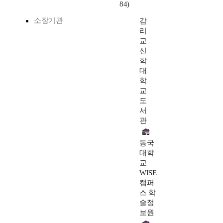
84)
소장기관
감
리
교
신
학
대
학
교
도
서
관
동국
대학
교
WISE
캠퍼
스 학
술정
보원