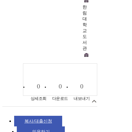
한
림
대
학
교
도
서
관
0
0
0
상세조회
다운로드
내보내기
복사/대출신청
인용하기