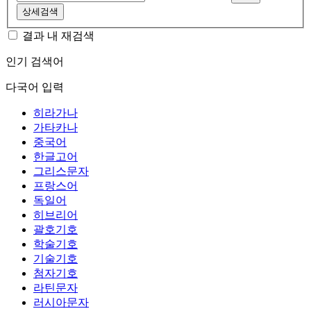
상세검색
결과 내 재검색
인기 검색어
다국어 입력
히라가나
가타카나
중국어
한글고어
그리스문자
프랑스어
독일어
히브리어
괄호기호
학술기호
기술기호
첨자기호
라틴문자
러시아문자