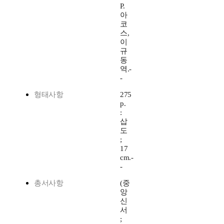
P.
아
코
스,
이
규
동
역.-
-
형태사항
275
p.
:
삽
도
;
17
cm.-
-
총서사항
(중
앙
신
서
;