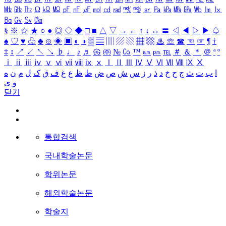
㎒
㎓
㎔
Ω
㏀
㏁
㎊
㎋
㎌
㏖
㏅
㎭
㎮
㎯
㏛
㎩
㎪
㎫
㎬
㏝
㏐
㏓
㏃
㏉
㏜
㏆
§
※
☆
★
○
●
◎
◇
◆
□
■
△
▽
→
←
↑
↓
↔
〓
◁
◀
▷
▶
♤
♠
♡
♥
♧
♣
⊙
◈
▣
◐
◑
▒
▤
▥
▨
▧
▦
▩
♨
☏
☎
☜
☞
¶
†
‡
↕
↗
↙
↖
↘
♭
♩
♪
♬
㉿
㈜
№
㏇
™
㏂
㏘
℡
＃
＆
＊
＠
ª
º
ⅰ
ⅱ
ⅲ
ⅳ
ⅴ
ⅵ
ⅶ
ⅷ
ⅸ
ⅹ
Ⅰ
Ⅱ
Ⅲ
Ⅳ
Ⅴ
Ⅵ
Ⅶ
Ⅷ
Ⅸ
Ⅹ
ا
ب
ت
ث
ج
ح
خ
د
ذ
ر
ز
س
ش
ص
ض
ط
ظ
ع
غ
ف
ق
ک
ل
م
ن
ه
و
ی
닫기
통합검색
국내학술논문
학위논문
해외학술논문
학술지