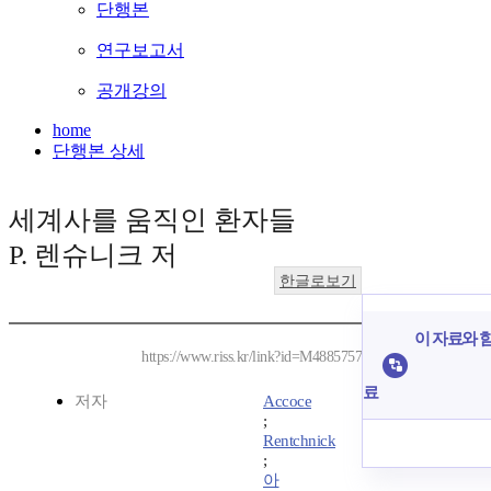
단행본
연구보고서
공개강의
home
단행본 상세
세계사를 움직인 환자들
P. 렌슈니크 저
한글로보기
이 자료와 함
https://www.riss.kr/link?id=M4885757
료
저자
Accoce
;
Rentchnick
;
아