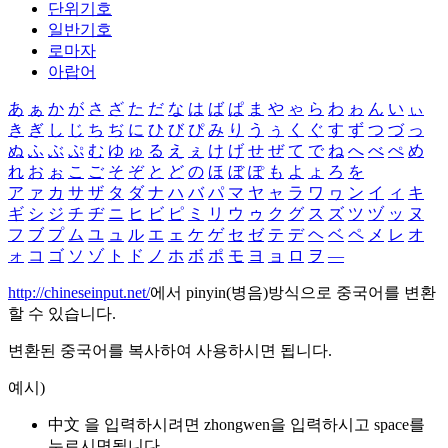
단위기호
일반기호
로마자
아랍어
あ
ぁ
か
が
さ
ざ
た
だ
な
は
ば
ぱ
ま
や
ゃ
ら
わ
ゎ
ん
い
ぃ
き
ぎ
し
じ
ち
ぢ
に
ひ
び
ぴ
み
り
う
ぅ
く
ぐ
す
ず
つ
づ
っ
ぬ
ふ
ぶ
ぷ
む
ゆ
ゅ
る
え
ぇ
け
げ
せ
ぜ
て
で
ね
へ
べ
ぺ
め
れ
お
ぉ
こ
ご
そ
ぞ
と
ど
の
ほ
ぼ
ぽ
も
よ
ょ
ろ
を
ア
ァ
カ
サ
ザ
タ
ダ
ナ
ハ
バ
パ
マ
ヤ
ャ
ラ
ワ
ヮ
ン
イ
ィ
キ
ギ
シ
ジ
チ
ヂ
ニ
ヒ
ビ
ピ
ミ
リ
ウ
ゥ
ク
グ
ス
ズ
ツ
ヅ
ッ
ヌ
フ
ブ
プ
ム
ユ
ュ
ル
エ
ェ
ケ
ゲ
セ
ゼ
テ
デ
ヘ
ベ
ペ
メ
レ
オ
ォ
コ
ゴ
ソ
ゾ
ト
ド
ノ
ホ
ボ
ポ
モ
ヨ
ョ
ロ
ヲ
―
http://chineseinput.net/
에서 pinyin(병음)방식으로 중국어를 변환
할 수 있습니다.
변환된 중국어를 복사하여 사용하시면 됩니다.
예시)
中文 을 입력하시려면
zhongwen
을 입력하시고 space를
누르시면됩니다.