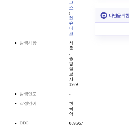
코
스
;
나만을 위한
렌
슈
니
크
발행사항
서
울
:
중
앙
일
보
사,
1979
발행연도
-
작성언어
한
국
어
DDC
089.957