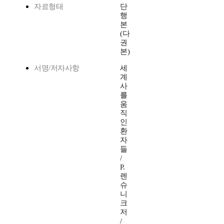
자료형태
단
행
본
(다
권
본)
서명/저자사항
세
계
사
를
움
직
인
환
자
들
/
P.
렌
슈
니
크
저
/