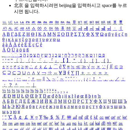
北京 을 입력하시려면
beijing
을 입력하시고 space를 누르
시면 됩니다.
ㅥ
ㅦ
ㅧ
ㅨ
ㅩ
ㅪ
ㅫ
ㅬ
ㅭ
ㅮ
ㅯ
ㅰ
ㅱ
ㅲ
ㅳ
ㅴ
ㅵ
ㅶ
ㅷ
ㅸ
ㅹ
ㅺ
ㅻ
ㅼ
ㅽ
ㅾ
ㅿ
ㆀ
ㆁ
ㆂ
ㆃ
ㆄ
ㆅ
ㆆ
ㆇ
ㆈ
ㆉ
ㆊ
ㆋ
ㆌ
ㆍ
ㆎ
Α
Β
Γ
Δ
Ε
Ζ
Η
Θ
Ι
Κ
Λ
Μ
Ν
Ξ
Ο
Π
Ρ
Σ
Τ
Υ
Φ
Χ
Ψ
Ω
α
β
γ
δ
ε
ζ
η
θ
ι
κ
λ
μ
ν
ξ
ο
π
ρ
σ
τ
υ
φ
χ
ψ
ω
á
à
Á
À
é
è
É
È
ç
Ç
ê
Ä
Ö
Ü
ä
ö
ü
ß
ְ
ֳ
ֲ
ֱ
ָ
ַ
ֵ
ֶ
ִ
ֹ
ּ
ֻ
ׂ
ׁ
ּ
ב
ה
נ
מ
צ
ת
ץ
ש
ד
ג
כ
ע
י
ח
ל
ך
ף
ק
ר
א
ט
ו
ן
ם
פ
‘
’
“
”
〔
〕
〈
〉
「
」
『
』
【
】
＂
（
）
［
］
｛
｝
±
×
÷
≠
≤
≥
∞
∴
♂
♀
∠
⊥
⌒
∂
∇
≡
≒
≪
≫
√
∽
∝
∵
∫
∬
∈
∋
⊆
⊇
⊂
⊃
∪
∩
∧
∨
￢
⇒
⇔
∀
∃
∮
∑
∏
＋
－
＜
＝
＞
、
。
·
‥
…
¨
〃
―
∥
＼
∼
´
～
ˇ
˘
˝
˚
˙
¸
˛
¡
¿
ː
！
＇
，
．
／
：
；
？
＾
＿
｀
｜
½
⅓
⅔
¼
¾
⅛
⅜
⅝
⅞
¹
²
³
⁴
ⁿ
₁
₂
₃
₄
Æ
Ð
Ħ
Ĳ
Ł
Ø
Œ
Þ
Ŧ
Ŋ
æ
đ
ð
ħ
ı
ĳ
ĸ
ŀ
ł
ø
œ
ß
þ
ŧ
ŋ
ŉ
А
Б
В
Г
Д
Е
Ё
Ж
З
И
Й
К
Л
М
Н
О
П
Р
С
Т
У
Ф
Х
Ц
Ч
Ш
Щ
Ъ
Ы
Ь
Э
Ю
Я
а
б
в
г
д
е
ё
ж
з
и
й
к
л
м
н
о
п
р
с
т
у
ф
х
ц
ч
ш
щ
ъ
ы
ь
э
ю
я
′
″
℃
Å
￠
￡
￥
¤
℉
‰
＄
％
Ｆ
￦
㎕
㎖
㎗
ℓ
㎘
㏄
㎣
㎤
㎥
㎦
㎙
㎚
㎛
㎜
㎝
㎞
㎟
㎠
㎡
㎢
㏊
㎍
㎎
㎏
㏏
㎈
㎉
㏈
㎧
㎨
㎰
㎱
㎲
㎳
㎴
㎵
㎶
㎷
㎸
㎹
㎀
㎁
㎂
㎃
㎄
㎺
㎻
㎽
㎾
㎿
㎐
㎑