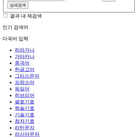
상세검색
결과 내 재검색
인기 검색어
다국어 입력
히라가나
가타카나
중국어
한글고어
그리스문자
프랑스어
독일어
히브리어
괄호기호
학술기호
기술기호
첨자기호
라틴문자
러시아문자