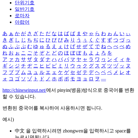
단위기호
일반기호
로마자
아랍어
あ
ぁ
か
が
さ
ざ
た
だ
な
は
ば
ぱ
ま
や
ゃ
ら
わ
ゎ
ん
い
ぃ
き
ぎ
し
じ
ち
ぢ
に
ひ
び
ぴ
み
り
う
ぅ
く
ぐ
す
ず
つ
づ
っ
ぬ
ふ
ぶ
ぷ
む
ゆ
ゅ
る
え
ぇ
け
げ
せ
ぜ
て
で
ね
へ
べ
ぺ
め
れ
お
ぉ
こ
ご
そ
ぞ
と
ど
の
ほ
ぼ
ぽ
も
よ
ょ
ろ
を
ア
ァ
カ
サ
ザ
タ
ダ
ナ
ハ
バ
パ
マ
ヤ
ャ
ラ
ワ
ヮ
ン
イ
ィ
キ
ギ
シ
ジ
チ
ヂ
ニ
ヒ
ビ
ピ
ミ
リ
ウ
ゥ
ク
グ
ス
ズ
ツ
ヅ
ッ
ヌ
フ
ブ
プ
ム
ユ
ュ
ル
エ
ェ
ケ
ゲ
セ
ゼ
テ
デ
ヘ
ベ
ペ
メ
レ
オ
ォ
コ
ゴ
ソ
ゾ
ト
ド
ノ
ホ
ボ
ポ
モ
ヨ
ョ
ロ
ヲ
―
http://chineseinput.net/
에서 pinyin(병음)방식으로 중국어를 변환
할 수 있습니다.
변환된 중국어를 복사하여 사용하시면 됩니다.
예시)
中文 을 입력하시려면
zhongwen
을 입력하시고 space를
누르시면됩니다.