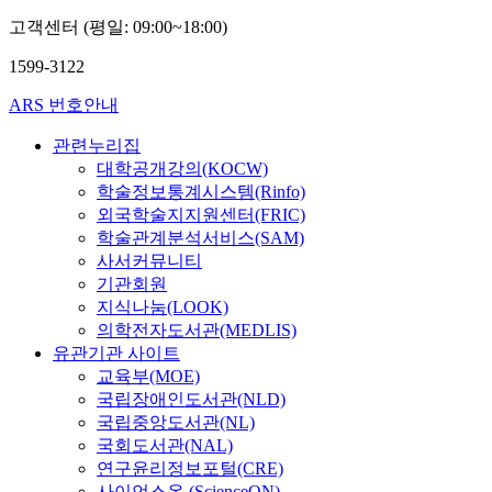
고객센터 (평일: 09:00~18:00)
1599-3122
ARS 번호안내
관련누리집
대학공개강의(KOCW)
학술정보통계시스템(Rinfo)
외국학술지지원센터(FRIC)
학술관계분석서비스(SAM)
사서커뮤니티
기관회원
지식나눔(LOOK)
의학전자도서관(MEDLIS)
유관기관 사이트
교육부(MOE)
국립장애인도서관(NLD)
국립중앙도서관(NL)
국회도서관(NAL)
연구윤리정보포털(CRE)
사이언스온 (ScienceON)