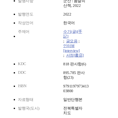
발행사항
군산 : 봄날의
산책, 2022
발행연도
2022
작성언어
한국어
주제어
수기(글)[手
記]
;
글모음
;
인터뷰
[interview]
;
서점[書店]
KDC
818 판사항(6)
DDC
895.785 판사
항(23)
ISBN
9791197973413
03800
자료형태
일반단행본
발행국(도시)
전북특별자
치도