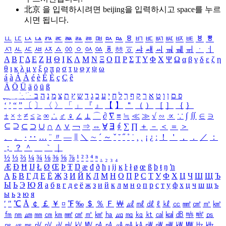
北京 을 입력하시려면
beijing
을 입력하시고 space를 누르
시면 됩니다.
ㅥ
ㅦ
ㅧ
ㅨ
ㅩ
ㅪ
ㅫ
ㅬ
ㅭ
ㅮ
ㅯ
ㅰ
ㅱ
ㅲ
ㅳ
ㅴ
ㅵ
ㅶ
ㅷ
ㅸ
ㅹ
ㅺ
ㅻ
ㅼ
ㅽ
ㅾ
ㅿ
ㆀ
ㆁ
ㆂ
ㆃ
ㆄ
ㆅ
ㆆ
ㆇ
ㆈ
ㆉ
ㆊ
ㆋ
ㆌ
ㆍ
ㆎ
Α
Β
Γ
Δ
Ε
Ζ
Η
Θ
Ι
Κ
Λ
Μ
Ν
Ξ
Ο
Π
Ρ
Σ
Τ
Υ
Φ
Χ
Ψ
Ω
α
β
γ
δ
ε
ζ
η
θ
ι
κ
λ
μ
ν
ξ
ο
π
ρ
σ
τ
υ
φ
χ
ψ
ω
á
à
Á
À
é
è
É
È
ç
Ç
ê
Ä
Ö
Ü
ä
ö
ü
ß
ְ
ֳ
ֲ
ֱ
ָ
ַ
ֵ
ֶ
ִ
ֹ
ּ
ֻ
ׂ
ׁ
ּ
ב
ה
נ
מ
צ
ת
ץ
ש
ד
ג
כ
ע
י
ח
ל
ך
ף
ק
ר
א
ט
ו
ן
ם
פ
‘
’
“
”
〔
〕
〈
〉
「
」
『
』
【
】
＂
（
）
［
］
｛
｝
±
×
÷
≠
≤
≥
∞
∴
♂
♀
∠
⊥
⌒
∂
∇
≡
≒
≪
≫
√
∽
∝
∵
∫
∬
∈
∋
⊆
⊇
⊂
⊃
∪
∩
∧
∨
￢
⇒
⇔
∀
∃
∮
∑
∏
＋
－
＜
＝
＞
、
。
·
‥
…
¨
〃
―
∥
＼
∼
´
～
ˇ
˘
˝
˚
˙
¸
˛
¡
¿
ː
！
＇
，
．
／
：
；
？
＾
＿
｀
｜
½
⅓
⅔
¼
¾
⅛
⅜
⅝
⅞
¹
²
³
⁴
ⁿ
₁
₂
₃
₄
Æ
Ð
Ħ
Ĳ
Ł
Ø
Œ
Þ
Ŧ
Ŋ
æ
đ
ð
ħ
ı
ĳ
ĸ
ŀ
ł
ø
œ
ß
þ
ŧ
ŋ
ŉ
А
Б
В
Г
Д
Е
Ё
Ж
З
И
Й
К
Л
М
Н
О
П
Р
С
Т
У
Ф
Х
Ц
Ч
Ш
Щ
Ъ
Ы
Ь
Э
Ю
Я
а
б
в
г
д
е
ё
ж
з
и
й
к
л
м
н
о
п
р
с
т
у
ф
х
ц
ч
ш
щ
ъ
ы
ь
э
ю
я
′
″
℃
Å
￠
￡
￥
¤
℉
‰
＄
％
Ｆ
￦
㎕
㎖
㎗
ℓ
㎘
㏄
㎣
㎤
㎥
㎦
㎙
㎚
㎛
㎜
㎝
㎞
㎟
㎠
㎡
㎢
㏊
㎍
㎎
㎏
㏏
㎈
㎉
㏈
㎧
㎨
㎰
㎱
㎲
㎳
㎴
㎵
㎶
㎷
㎸
㎹
㎀
㎁
㎂
㎃
㎄
㎺
㎻
㎽
㎾
㎿
㎐
㎑