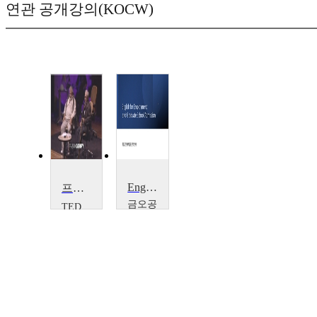
연관 공개강의(KOCW)
English fEmployment and Graduate School Admission
프랭크 게리가 묻습니다 그 다음은?
금오공
TED
과대학
Frank
Gehry
교
문
진
아