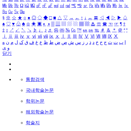
㎒
㎓
㎔
Ω
㏀
㏁
㎊
㎋
㎌
㏖
㏅
㎭
㎮
㎯
㏛
㎩
㎪
㎫
㎬
㏝
㏐
㏓
㏃
㏉
㏜
㏆
§
※
☆
★
○
●
◎
◇
◆
□
■
△
▽
→
←
↑
↓
↔
〓
◁
◀
▷
▶
♤
♠
♡
♥
♧
♣
⊙
◈
▣
◐
◑
▒
▤
▥
▨
▧
▦
▩
♨
☏
☎
☜
☞
¶
†
‡
↕
↗
↙
↖
↘
♭
♩
♪
♬
㉿
㈜
№
㏇
™
㏂
㏘
℡
＃
＆
＊
＠
ª
º
ⅰ
ⅱ
ⅲ
ⅳ
ⅴ
ⅵ
ⅶ
ⅷ
ⅸ
ⅹ
Ⅰ
Ⅱ
Ⅲ
Ⅳ
Ⅴ
Ⅵ
Ⅶ
Ⅷ
Ⅸ
Ⅹ
ا
ب
ت
ث
ج
ح
خ
د
ذ
ر
ز
س
ش
ص
ض
ط
ظ
ع
غ
ف
ق
ک
ل
م
ن
ه
و
ی
닫기
통합검색
국내학술논문
학위논문
해외학술논문
학술지