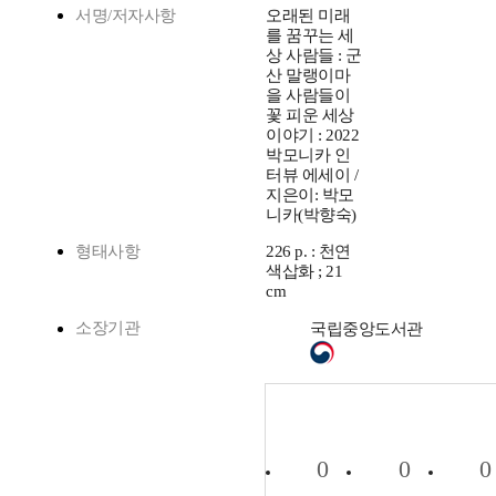
서명/저자사항
오래된 미래
를 꿈꾸는 세
상 사람들 : 군
산 말랭이마
을 사람들이
꽃 피운 세상
이야기 : 2022
박모니카 인
터뷰 에세이 /
지은이: 박모
니카(박향숙)
형태사항
226 p. : 천연
색삽화 ; 21
cm
소장기관
국립중앙도서관
0
0
0