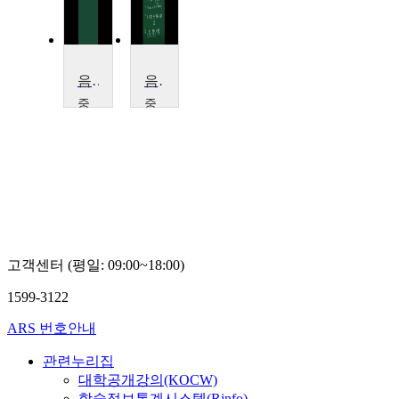
음악감상법
음악감상법 2
중
중
앙
앙
대
대
학
학
교
교
오
오
대
대
원
원
고객센터 (평일: 09:00~18:00)
1599-3122
ARS 번호안내
관련누리집
대학공개강의(KOCW)
학술정보통계시스템(Rinfo)