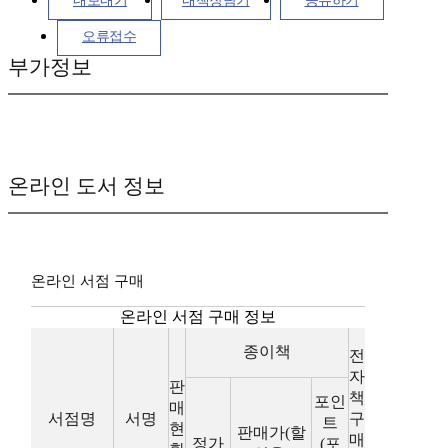
내보내기
내책장담기
공유하기
오류접수
부가정보
온라인 도서 정보
온라인 서점 구매
온라인 서점 구매 정보
종이책
전
자
판
책
포인
매
서점명
서명
구
트
현
판매가(할
매
정가
(포