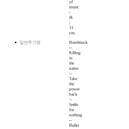
of
music
:
ill.
;
31
cm.
일반주기명
Bombtrack
--
Killing
in
the
name
--
Take
the
power
back
--
Settle
for
nothing
--
Bullet