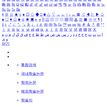
㎒
㎓
㎔
Ω
㏀
㏁
㎊
㎋
㎌
㏖
㏅
㎭
㎮
㎯
㏛
㎩
㎪
㎫
㎬
㏝
㏐
㏓
㏃
㏉
㏜
㏆
§
※
☆
★
○
●
◎
◇
◆
□
■
△
▽
→
←
↑
↓
↔
〓
◁
◀
▷
▶
♤
♠
♡
♥
♧
♣
⊙
◈
▣
◐
◑
▒
▤
▥
▨
▧
▦
▩
♨
☏
☎
☜
☞
¶
†
‡
↕
↗
↙
↖
↘
♭
♩
♪
♬
㉿
㈜
№
㏇
™
㏂
㏘
℡
＃
＆
＊
＠
ª
º
ⅰ
ⅱ
ⅲ
ⅳ
ⅴ
ⅵ
ⅶ
ⅷ
ⅸ
ⅹ
Ⅰ
Ⅱ
Ⅲ
Ⅳ
Ⅴ
Ⅵ
Ⅶ
Ⅷ
Ⅸ
Ⅹ
ا
ب
ت
ث
ج
ح
خ
د
ذ
ر
ز
س
ش
ص
ض
ط
ظ
ع
غ
ف
ق
ک
ل
م
ن
ه
و
ی
닫기
통합검색
국내학술논문
학위논문
해외학술논문
학술지