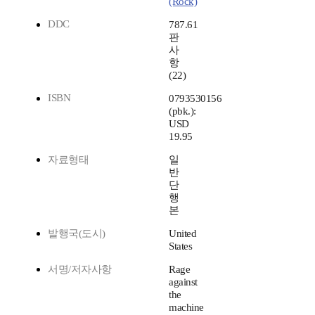
(Rock)
DDC
787.61
판
사
항
(22)
ISBN
0793530156
(pbk.):
USD
19.95
자료형태
일
반
단
행
본
발행국(도시)
United
States
서명/저자사항
Rage
against
the
machine