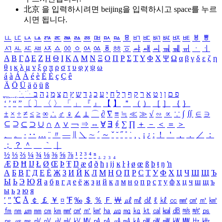
北京 을 입력하시려면
beijing
을 입력하시고 space를 누르
시면 됩니다.
ㅥ
ㅦ
ㅧ
ㅨ
ㅩ
ㅪ
ㅫ
ㅬ
ㅭ
ㅮ
ㅯ
ㅰ
ㅱ
ㅲ
ㅳ
ㅴ
ㅵ
ㅶ
ㅷ
ㅸ
ㅹ
ㅺ
ㅻ
ㅼ
ㅽ
ㅾ
ㅿ
ㆀ
ㆁ
ㆂ
ㆃ
ㆄ
ㆅ
ㆆ
ㆇ
ㆈ
ㆉ
ㆊ
ㆋ
ㆌ
ㆍ
ㆎ
Α
Β
Γ
Δ
Ε
Ζ
Η
Θ
Ι
Κ
Λ
Μ
Ν
Ξ
Ο
Π
Ρ
Σ
Τ
Υ
Φ
Χ
Ψ
Ω
α
β
γ
δ
ε
ζ
η
θ
ι
κ
λ
μ
ν
ξ
ο
π
ρ
σ
τ
υ
φ
χ
ψ
ω
á
à
Á
À
é
è
É
È
ç
Ç
ê
Ä
Ö
Ü
ä
ö
ü
ß
ְ
ֳ
ֲ
ֱ
ָ
ַ
ֵ
ֶ
ִ
ֹ
ּ
ֻ
ׂ
ׁ
ּ
ב
ה
נ
מ
צ
ת
ץ
ש
ד
ג
כ
ע
י
ח
ל
ך
ף
ק
ר
א
ט
ו
ן
ם
פ
‘
’
“
”
〔
〕
〈
〉
「
」
『
』
【
】
＂
（
）
［
］
｛
｝
±
×
÷
≠
≤
≥
∞
∴
♂
♀
∠
⊥
⌒
∂
∇
≡
≒
≪
≫
√
∽
∝
∵
∫
∬
∈
∋
⊆
⊇
⊂
⊃
∪
∩
∧
∨
￢
⇒
⇔
∀
∃
∮
∑
∏
＋
－
＜
＝
＞
、
。
·
‥
…
¨
〃
―
∥
＼
∼
´
～
ˇ
˘
˝
˚
˙
¸
˛
¡
¿
ː
！
＇
，
．
／
：
；
？
＾
＿
｀
｜
½
⅓
⅔
¼
¾
⅛
⅜
⅝
⅞
¹
²
³
⁴
ⁿ
₁
₂
₃
₄
Æ
Ð
Ħ
Ĳ
Ł
Ø
Œ
Þ
Ŧ
Ŋ
æ
đ
ð
ħ
ı
ĳ
ĸ
ŀ
ł
ø
œ
ß
þ
ŧ
ŋ
ŉ
А
Б
В
Г
Д
Е
Ё
Ж
З
И
Й
К
Л
М
Н
О
П
Р
С
Т
У
Ф
Х
Ц
Ч
Ш
Щ
Ъ
Ы
Ь
Э
Ю
Я
а
б
в
г
д
е
ё
ж
з
и
й
к
л
м
н
о
п
р
с
т
у
ф
х
ц
ч
ш
щ
ъ
ы
ь
э
ю
я
′
″
℃
Å
￠
￡
￥
¤
℉
‰
＄
％
Ｆ
￦
㎕
㎖
㎗
ℓ
㎘
㏄
㎣
㎤
㎥
㎦
㎙
㎚
㎛
㎜
㎝
㎞
㎟
㎠
㎡
㎢
㏊
㎍
㎎
㎏
㏏
㎈
㎉
㏈
㎧
㎨
㎰
㎱
㎲
㎳
㎴
㎵
㎶
㎷
㎸
㎹
㎀
㎁
㎂
㎃
㎄
㎺
㎻
㎽
㎾
㎿
㎐
㎑