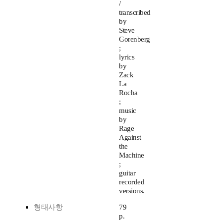
/
transcribed
by
Steve
Gorenberg
;
lyrics
by
Zack
La
Rocha
;
music
by
Rage
Against
the
Machine
;
guitar
recorded
versions.
형태사항
79
p.