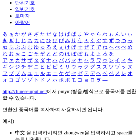
단위기호
일반기호
로마자
아랍어
あ
ぁ
か
が
さ
ざ
た
だ
な
は
ば
ぱ
ま
や
ゃ
ら
わ
ゎ
ん
い
ぃ
き
ぎ
し
じ
ち
ぢ
に
ひ
び
ぴ
み
り
う
ぅ
く
ぐ
す
ず
つ
づ
っ
ぬ
ふ
ぶ
ぷ
む
ゆ
ゅ
る
え
ぇ
け
げ
せ
ぜ
て
で
ね
へ
べ
ぺ
め
れ
お
ぉ
こ
ご
そ
ぞ
と
ど
の
ほ
ぼ
ぽ
も
よ
ょ
ろ
を
ア
ァ
カ
サ
ザ
タ
ダ
ナ
ハ
バ
パ
マ
ヤ
ャ
ラ
ワ
ヮ
ン
イ
ィ
キ
ギ
シ
ジ
チ
ヂ
ニ
ヒ
ビ
ピ
ミ
リ
ウ
ゥ
ク
グ
ス
ズ
ツ
ヅ
ッ
ヌ
フ
ブ
プ
ム
ユ
ュ
ル
エ
ェ
ケ
ゲ
セ
ゼ
テ
デ
ヘ
ベ
ペ
メ
レ
オ
ォ
コ
ゴ
ソ
ゾ
ト
ド
ノ
ホ
ボ
ポ
モ
ヨ
ョ
ロ
ヲ
―
http://chineseinput.net/
에서 pinyin(병음)방식으로 중국어를 변환
할 수 있습니다.
변환된 중국어를 복사하여 사용하시면 됩니다.
예시)
中文 을 입력하시려면
zhongwen
을 입력하시고 space를
누르시면됩니다.