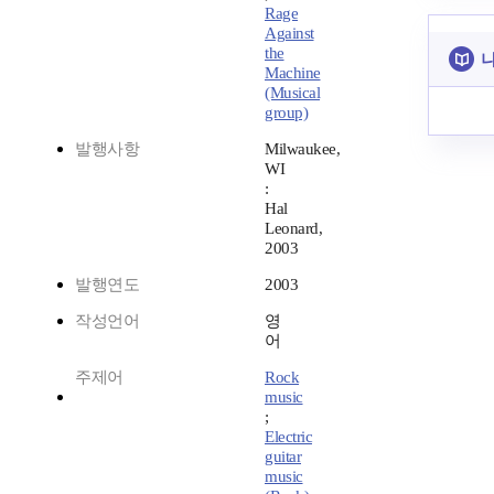
Rage
Against
the
나
Machine
(Musical
group)
발행사항
Milwaukee,
WI
:
Hal
Leonard,
2003
발행연도
2003
작성언어
영
어
주제어
Rock
music
;
Electric
guitar
music