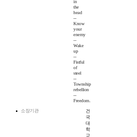
in
the
head
--
Know
your
enemy
--
Wake
up
--
Fistful
of
steel
--
Township
rebellion
--
Freedom.
소장기관
건
국
대
학
교