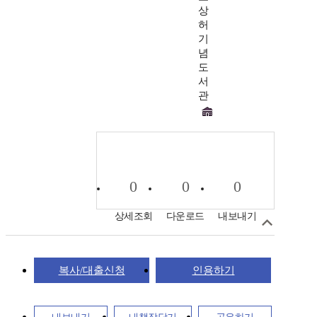
상
허
기
념
도
서
관
0
0
0
상세조회
다운로드
내보내기
복사/대출신청
인용하기