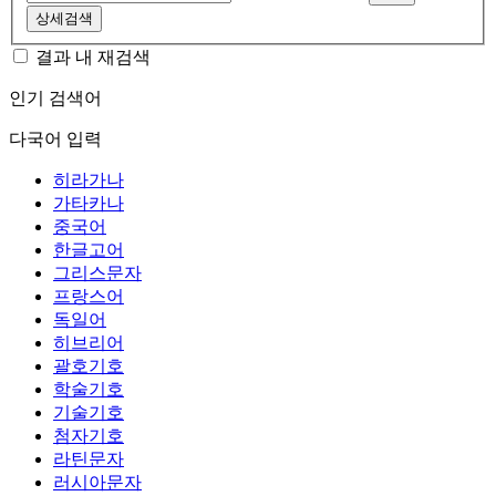
상세검색
결과 내 재검색
인기 검색어
다국어 입력
히라가나
가타카나
중국어
한글고어
그리스문자
프랑스어
독일어
히브리어
괄호기호
학술기호
기술기호
첨자기호
라틴문자
러시아문자