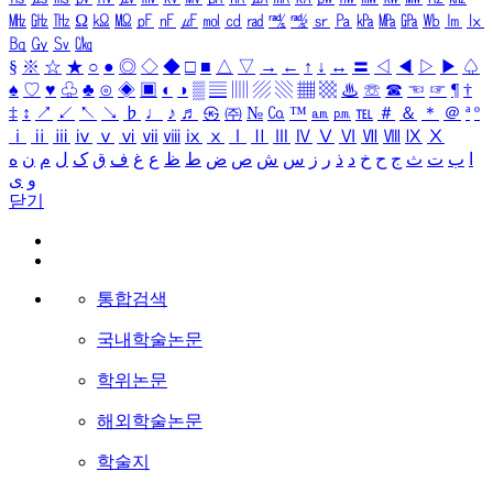
㎒
㎓
㎔
Ω
㏀
㏁
㎊
㎋
㎌
㏖
㏅
㎭
㎮
㎯
㏛
㎩
㎪
㎫
㎬
㏝
㏐
㏓
㏃
㏉
㏜
㏆
§
※
☆
★
○
●
◎
◇
◆
□
■
△
▽
→
←
↑
↓
↔
〓
◁
◀
▷
▶
♤
♠
♡
♥
♧
♣
⊙
◈
▣
◐
◑
▒
▤
▥
▨
▧
▦
▩
♨
☏
☎
☜
☞
¶
†
‡
↕
↗
↙
↖
↘
♭
♩
♪
♬
㉿
㈜
№
㏇
™
㏂
㏘
℡
＃
＆
＊
＠
ª
º
ⅰ
ⅱ
ⅲ
ⅳ
ⅴ
ⅵ
ⅶ
ⅷ
ⅸ
ⅹ
Ⅰ
Ⅱ
Ⅲ
Ⅳ
Ⅴ
Ⅵ
Ⅶ
Ⅷ
Ⅸ
Ⅹ
ا
ب
ت
ث
ج
ح
خ
د
ذ
ر
ز
س
ش
ص
ض
ط
ظ
ع
غ
ف
ق
ک
ل
م
ن
ه
و
ی
닫기
통합검색
국내학술논문
학위논문
해외학술논문
학술지