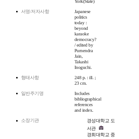
York(State)
서명/저자사항
Japanese
politics
today :
beyond
karaoke
democracy?
/ edited by
Purnendra
Jain,
Takashi
Inoguchi.
형태사항
248 p. : ill. ;
23 cm.
일반주기명
Includes
bibliographical
references
and index.
소장기관
경성대학교 도
서관
경희대학교 중