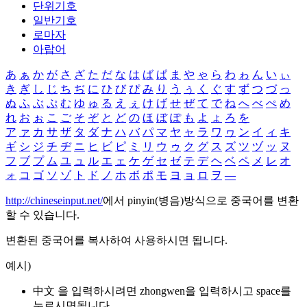
단위기호
일반기호
로마자
아랍어
あ
ぁ
か
が
さ
ざ
た
だ
な
は
ば
ぱ
ま
や
ゃ
ら
わ
ゎ
ん
い
ぃ
き
ぎ
し
じ
ち
ぢ
に
ひ
び
ぴ
み
り
う
ぅ
く
ぐ
す
ず
つ
づ
っ
ぬ
ふ
ぶ
ぷ
む
ゆ
ゅ
る
え
ぇ
け
げ
せ
ぜ
て
で
ね
へ
べ
ぺ
め
れ
お
ぉ
こ
ご
そ
ぞ
と
ど
の
ほ
ぼ
ぽ
も
よ
ょ
ろ
を
ア
ァ
カ
サ
ザ
タ
ダ
ナ
ハ
バ
パ
マ
ヤ
ャ
ラ
ワ
ヮ
ン
イ
ィ
キ
ギ
シ
ジ
チ
ヂ
ニ
ヒ
ビ
ピ
ミ
リ
ウ
ゥ
ク
グ
ス
ズ
ツ
ヅ
ッ
ヌ
フ
ブ
プ
ム
ユ
ュ
ル
エ
ェ
ケ
ゲ
セ
ゼ
テ
デ
ヘ
ベ
ペ
メ
レ
オ
ォ
コ
ゴ
ソ
ゾ
ト
ド
ノ
ホ
ボ
ポ
モ
ヨ
ョ
ロ
ヲ
―
http://chineseinput.net/
에서 pinyin(병음)방식으로 중국어를 변환
할 수 있습니다.
변환된 중국어를 복사하여 사용하시면 됩니다.
예시)
中文 을 입력하시려면
zhongwen
을 입력하시고 space를
누르시면됩니다.