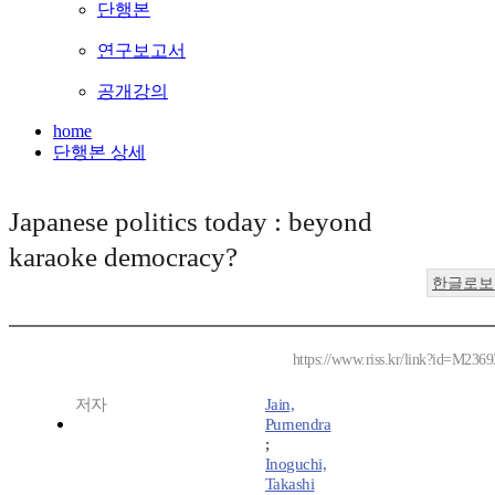
단행본
연구보고서
공개강의
home
단행본 상세
Japanese politics today : beyond
karaoke democracy?
한글로보
https://www.riss.kr/link?id=M236
저자
Jain,
Purnendra
;
Inoguchi,
Takashi