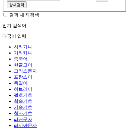
상세검색
결과 내 재검색
인기 검색어
다국어 입력
히라가나
가타카나
중국어
한글고어
그리스문자
프랑스어
독일어
히브리어
괄호기호
학술기호
기술기호
첨자기호
라틴문자
러시아문자