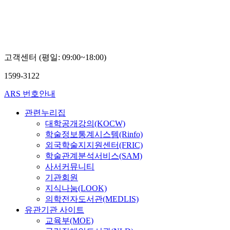
네
네
딕
딕
트
트
드
드
도
도
미
미
고객센터 (평일: 09:00~18:00)
닉
닉
1599-3122
ARS 번호안내
관련누리집
대학공개강의(KOCW)
학술정보통계시스템(Rinfo)
외국학술지지원센터(FRIC)
학술관계분석서비스(SAM)
사서커뮤니티
기관회원
지식나눔(LOOK)
의학전자도서관(MEDLIS)
유관기관 사이트
교육부(MOE)