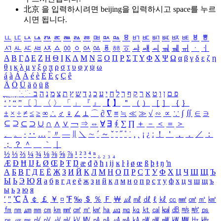
北京 을 입력하시려면
beijing
을 입력하시고 space를 누르
시면 됩니다.
ㅥ
ㅦ
ㅧ
ㅨ
ㅩ
ㅪ
ㅫ
ㅬ
ㅭ
ㅮ
ㅯ
ㅰ
ㅱ
ㅲ
ㅳ
ㅴ
ㅵ
ㅶ
ㅷ
ㅸ
ㅹ
ㅺ
ㅻ
ㅼ
ㅽ
ㅾ
ㅿ
ㆀ
ㆁ
ㆂ
ㆃ
ㆄ
ㆅ
ㆆ
ㆇ
ㆈ
ㆉ
ㆊ
ㆋ
ㆌ
ㆍ
ㆎ
Α
Β
Γ
Δ
Ε
Ζ
Η
Θ
Ι
Κ
Λ
Μ
Ν
Ξ
Ο
Π
Ρ
Σ
Τ
Υ
Φ
Χ
Ψ
Ω
α
β
γ
δ
ε
ζ
η
θ
ι
κ
λ
μ
ν
ξ
ο
π
ρ
σ
τ
υ
φ
χ
ψ
ω
á
à
Á
À
é
è
É
È
ç
Ç
ê
Ä
Ö
Ü
ä
ö
ü
ß
ְ
ֳ
ֲ
ֱ
ָ
ַ
ֵ
ֶ
ִ
ֹ
ּ
ֻ
ׂ
ׁ
ּ
ב
ה
נ
מ
צ
ת
ץ
ש
ד
ג
כ
ע
י
ח
ל
ך
ף
ק
ר
א
ט
ו
ן
ם
פ
‘
’
“
”
〔
〕
〈
〉
「
」
『
』
【
】
＂
（
）
［
］
｛
｝
±
×
÷
≠
≤
≥
∞
∴
♂
♀
∠
⊥
⌒
∂
∇
≡
≒
≪
≫
√
∽
∝
∵
∫
∬
∈
∋
⊆
⊇
⊂
⊃
∪
∩
∧
∨
￢
⇒
⇔
∀
∃
∮
∑
∏
＋
－
＜
＝
＞
、
。
·
‥
…
¨
〃
―
∥
＼
∼
´
～
ˇ
˘
˝
˚
˙
¸
˛
¡
¿
ː
！
＇
，
．
／
：
；
？
＾
＿
｀
｜
½
⅓
⅔
¼
¾
⅛
⅜
⅝
⅞
¹
²
³
⁴
ⁿ
₁
₂
₃
₄
Æ
Ð
Ħ
Ĳ
Ł
Ø
Œ
Þ
Ŧ
Ŋ
æ
đ
ð
ħ
ı
ĳ
ĸ
ŀ
ł
ø
œ
ß
þ
ŧ
ŋ
ŉ
А
Б
В
Г
Д
Е
Ё
Ж
З
И
Й
К
Л
М
Н
О
П
Р
С
Т
У
Ф
Х
Ц
Ч
Ш
Щ
Ъ
Ы
Ь
Э
Ю
Я
а
б
в
г
д
е
ё
ж
з
и
й
к
л
м
н
о
п
р
с
т
у
ф
х
ц
ч
ш
щ
ъ
ы
ь
э
ю
я
′
″
℃
Å
￠
￡
￥
¤
℉
‰
＄
％
Ｆ
￦
㎕
㎖
㎗
ℓ
㎘
㏄
㎣
㎤
㎥
㎦
㎙
㎚
㎛
㎜
㎝
㎞
㎟
㎠
㎡
㎢
㏊
㎍
㎎
㎏
㏏
㎈
㎉
㏈
㎧
㎨
㎰
㎱
㎲
㎳
㎴
㎵
㎶
㎷
㎸
㎹
㎀
㎁
㎂
㎃
㎄
㎺
㎻
㎽
㎾
㎿
㎐
㎑