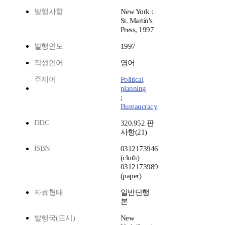
발행사항
New York :
St. Martin's
Press, 1997
발행연도
1997
작성언어
영어
주제어
Political
planning
;
Bureaucracy
DDC
320.952 판
사항(21)
ISBN
0312173946
(cloth)
0312173989
(paper)
자료형태
일반단행
본
발행국(도시)
New