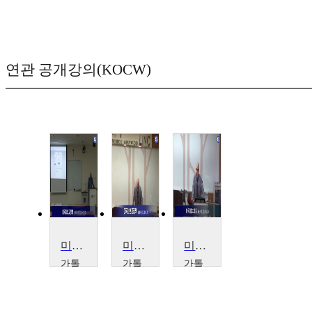
연관 공개강의(KOCW)
미국의외교정책
미국의 외교정책
미국의정치제도
가톨
가톨
가톨
릭대
릭대
릭대
학교
학교
학교
Benedict E.
베
베
DeDominicis