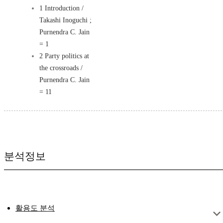
1 Introduction /
Takashi Inoguchi ;
Purnendra C. Jain
= 1
2 Party politics at
the crossroads /
Purnendra C. Jain
= 11
분석정보
활용도 분석