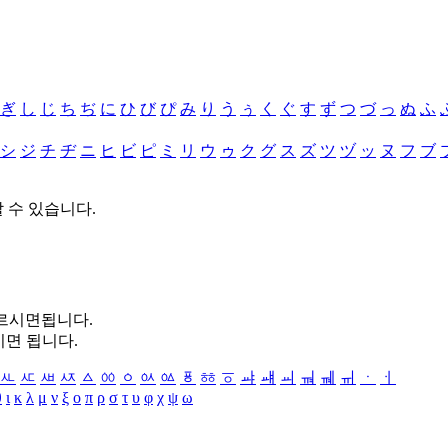
ぎ
し
じ
ち
ぢ
に
ひ
び
ぴ
み
り
う
ぅ
く
ぐ
す
ず
つ
づ
っ
ぬ
ふ
シ
ジ
チ
ヂ
ニ
ヒ
ビ
ピ
ミ
リ
ウ
ゥ
ク
グ
ス
ズ
ツ
ヅ
ッ
ヌ
フ
ブ
할 수 있습니다.
누르시면됩니다.
시면 됩니다.
ㅻ
ㅼ
ㅽ
ㅾ
ㅿ
ㆀ
ㆁ
ㆂ
ㆃ
ㆄ
ㆅ
ㆆ
ㆇ
ㆈ
ㆉ
ㆊ
ㆋ
ㆌ
ㆍ
ㆎ
θ
ι
κ
λ
μ
ν
ξ
ο
π
ρ
σ
τ
υ
φ
χ
ψ
ω