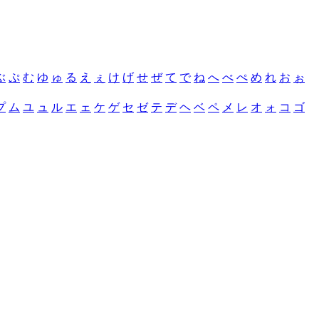
ぶ
ぷ
む
ゆ
ゅ
る
え
ぇ
け
げ
せ
ぜ
て
で
ね
へ
べ
ぺ
め
れ
お
ぉ
プ
ム
ユ
ュ
ル
エ
ェ
ケ
ゲ
セ
ゼ
テ
デ
ヘ
ベ
ペ
メ
レ
オ
ォ
コ
ゴ