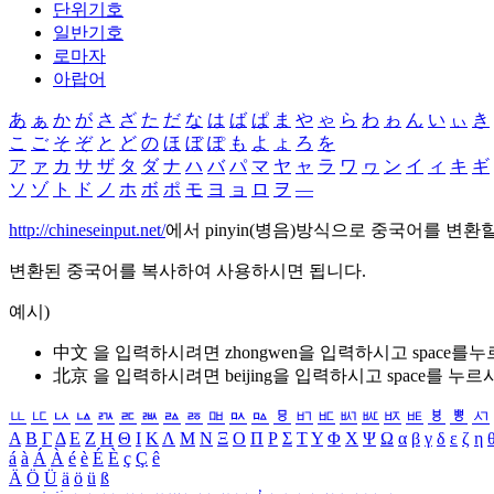
단위기호
일반기호
로마자
아랍어
あ
ぁ
か
が
さ
ざ
た
だ
な
は
ば
ぱ
ま
や
ゃ
ら
わ
ゎ
ん
い
ぃ
き
こ
ご
そ
ぞ
と
ど
の
ほ
ぼ
ぽ
も
よ
ょ
ろ
を
ア
ァ
カ
サ
ザ
タ
ダ
ナ
ハ
バ
パ
マ
ヤ
ャ
ラ
ワ
ヮ
ン
イ
ィ
キ
ギ
ソ
ゾ
ト
ド
ノ
ホ
ボ
ポ
モ
ヨ
ョ
ロ
ヲ
―
http://chineseinput.net/
에서 pinyin(병음)방식으로 중국어를 변환
변환된 중국어를 복사하여 사용하시면 됩니다.
예시)
中文 을 입력하시려면
zhongwen
을 입력하시고 space를
北京 을 입력하시려면
beijing
을 입력하시고 space를 누르
ㅥ
ㅦ
ㅧ
ㅨ
ㅩ
ㅪ
ㅫ
ㅬ
ㅭ
ㅮ
ㅯ
ㅰ
ㅱ
ㅲ
ㅳ
ㅴ
ㅵ
ㅶ
ㅷ
ㅸ
ㅹ
ㅺ
Α
Β
Γ
Δ
Ε
Ζ
Η
Θ
Ι
Κ
Λ
Μ
Ν
Ξ
Ο
Π
Ρ
Σ
Τ
Υ
Φ
Χ
Ψ
Ω
α
β
γ
δ
ε
ζ
η
á
à
Á
À
é
è
É
È
ç
Ç
ê
Ä
Ö
Ü
ä
ö
ü
ß