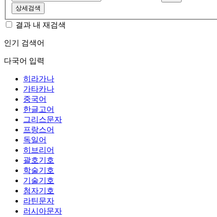
상세검색
결과 내 재검색
인기 검색어
다국어 입력
히라가나
가타카나
중국어
한글고어
그리스문자
프랑스어
독일어
히브리어
괄호기호
학술기호
기술기호
첨자기호
라틴문자
러시아문자